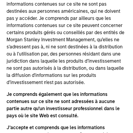
analyst on the Eaton Vance U.S. Small/Mid Cap
informations contenues sur ce site ne sont pas
team. He is responsible for coverage of the energy
destinées aux personnes américaines, qui ne doivent
sector. He began his career in the investment
pas y accéder. Je comprends par ailleurs que les
management industry with Eaton Vance in 2016.
informations contenues sur ce site peuvent concerner
Morgan Stanley acquired Eaton Vance in March
certains produits gérés ou conseillés par des entités de
2021. Aaron earned a B.A. from Cornell University’s
Morgan Stanley Investment Management, qu’elles ne
College Scholar Program.
s'adressent pas à, ni ne sont destinées à la distribution
ou à l'utilisation par, des personnes résidant dans une
juridiction dans laquelle les produits d’investissement
ne sont pas autorisés à la distribution, ou dans laquelle
Team Insights
la diffusion d'informations sur les produits
d’investissement n'est pas autorisée.
Je comprends également que les informations
contenues sur ce site ne sont adressées à aucune
partie autre qu’un investisseur professionnel dans le
pays où le site Web est consulté.
J’accepte et comprends que les informations