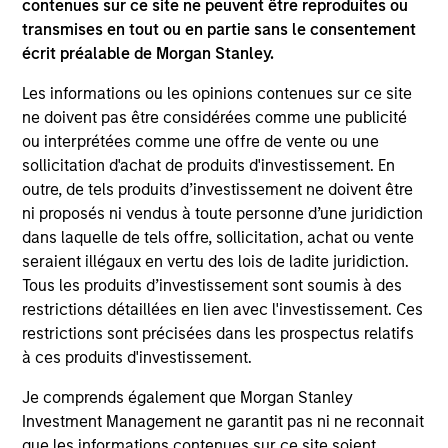
contenues sur ce site ne peuvent être reproduites ou
transmises en tout ou en partie sans le consentement
ARTICLE
AR
écrit préalable de Morgan Stanley.
Les informations ou les opinions contenues sur ce site
2026 Russell Reconstitution: A New
Eq
ne doivent pas être considérées comme une publicité
Lens on Growth, Value and Active
Ov
ou interprétées comme une offre de vente ou une
Management
The 2026 Russell Reconstitution highlights a
eq
sollicitation d'achat de produits d'investissement. En
broader shift in today’s market: the traditional
outre, de tels produits d’investissement ne doivent être
lines between Growth and Value are becoming
ni proposés ni vendus à toute personne d’une juridiction
less distinct. Learn what Eaton Vance
dans laquelle de tels offre, sollicitation, achat ou vente
investment teams think that means for
seraient illégaux en vertu des lois de ladite juridiction.
portfolio construction, diversification and
Tous les produits d’investissement sont soumis à des
where they see opportunities for active
restrictions détaillées en lien avec l'investissement. Ces
investors.
03-AUG-2026
14-
restrictions sont précisées dans les prospectus relatifs
à ces produits d'investissement.
Je comprends également que Morgan Stanley
Investment Management ne garantit pas ni ne reconnait
que les informations contenues sur ce site soient