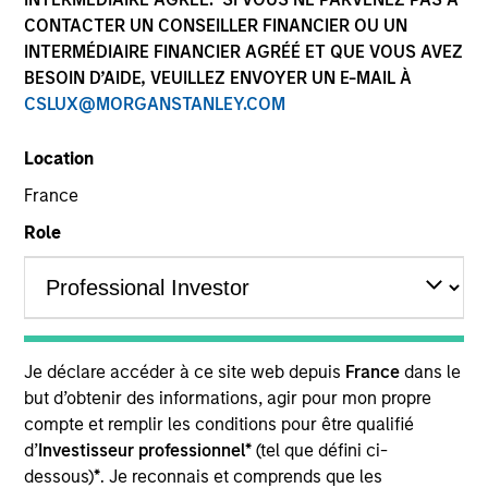
CONTACTER UN CONSEILLER FINANCIER OU UN
INTERMÉDIAIRE FINANCIER AGRÉÉ ET QUE VOUS AVEZ
BESOIN D’AIDE, VEUILLEZ ENVOYER UN E-MAIL À
CSLUX@MORGANSTANLEY.COM
Location
France
Role
YEARS OF INDUSTRY EXPERIENCE
10
Years
TEAM
Je déclare accéder à ce site web depuis
France
dans le
Eaton Vance Equity Team
but d’obtenir des informations, agir pour mon propre
compte et remplir les conditions pour être qualifié
d’
Investisseur professionnel*
(tel que défini ci-
Aaron is a vice president of Morgan Stanley and an
dessous)
*
. Je reconnais et comprends que les