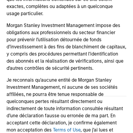
exactes, complètes ou adaptées à un quelconque
usage particulier.
May not represent all Team Members.
Morgan Stanley Investment Management impose des
The information on this page is for informational
purposes only. The information contained herein does
obligations aux professionnels du secteur financier
not constitute and should not be construed as an
pour prévenir l’utilisation détournée de fonds
offering of advisory services or an offer to sell or a
d’investissement à des fins de blanchiment de capitaux,
solicitation of an offer to buy any securities in any
y compris des procédures permettant l'identification
jurisdiction in which such offer or solicitation,
purchase or sale would be unlawful under the
des abonnés et la réalisation de vérifications, ainsi que
securities, insurance or other laws of such jurisdiction.
d'autres contrôles de sécurité pertinents.
All investing involves risks, including a loss of principal.
Je reconnais qu'aucune entité de Morgan Stanley
Investment Management, ni aucune de ses sociétés
Please refer to the strategy detail page for important
information on the strategy, including additional risk
affiliées, ne pourra être tenue responsable de
considerations.
quelconques pertes résultant directement ou
indirectement de toute information consultée résultant
d’une déclaration fausse ou erronée de ma part. En
acceptant cette déclaration, je confirme également
mon acceptation des
Terms of Use
, que j'ai lues et