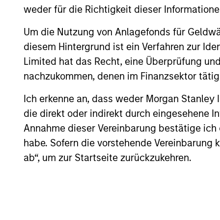
weder für die Richtigkeit dieser Information
Um die Nutzung von Anlagefonds für Geldwäs
diesem Hintergrund ist ein Verfahren zur I
Rui de Figueiredo,
Ry
Limited hat das Recht, eine Überprüfung und
Ph.D.
FF
nachzukommen, denen im Finanzsektor tätige
Managing Director
Man
Ich erkenne an, dass weder Morgan Stanley
die direkt oder indirekt durch eingesehene 
Annahme dieser Vereinbarung bestätige ich
habe. Sofern die vorstehende Vereinbarung kor
ab“, um zur Startseite zurückzukehren.