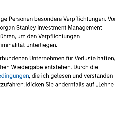
ige Personen besondere Verpflichtungen. Vor
. Morgan Stanley Investment Management
Damon Wu
führen, um den Verpflichtungen
Managing Director
minalität unterliegen.
rbundenen Unternehmen für Verluste haften,
lichen Wiedergabe entstehen. Durch die
bedingungen
, die ich gelesen und verstanden
tzufahren; klicken Sie andernfalls auf „Lehne