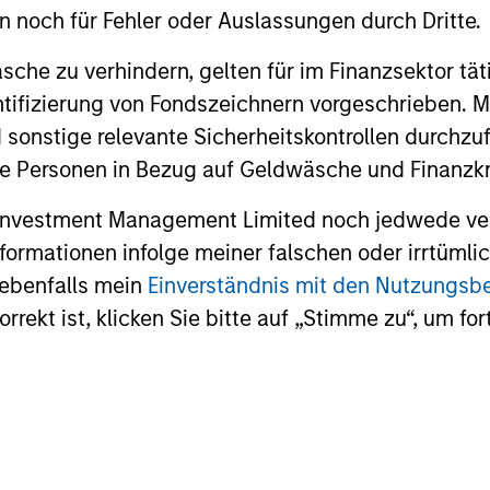
en noch für Fehler oder Auslassungen durch Dritte.
che zu verhindern, gelten für im Finanzsektor tät
dentifizierung von Fondszeichnern vorgeschrieben
an Meredith,
Jim Caron
 sonstige relevante Sicherheitskontrollen durchzu
A, CFA
Managing Director
 Personen in Bezug auf Geldwäsche und Finanzkri
aging Director
 Investment Management Limited noch jedwede ve
Informationen infolge meiner falschen oder irrtüm
 ebenfalls mein
Einverständnis mit den Nutzungs
rekt ist, klicken Sie bitte auf „Stimme zu“, um for