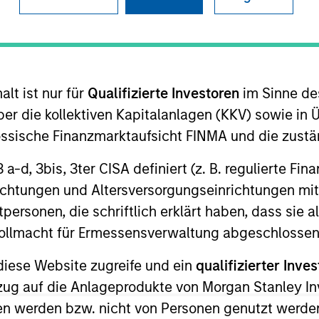
lt ist nur für
Qualifizierte Investoren
im Sinne de
Portfolio Managers
er die kollektiven Kapitalanlagen (KKV) sowie in 
nössische Finanzmarktaufsicht FINMA und die zust
 3 a-d, 3bis, 3ter CISA definiert (z. B. regulierte Fi
richtungen und Altersversorgungseinrichtungen mit
personen, die schriftlich erklärt haben, dass sie a
nt management solutions, encompassing both tradi
e Vollmacht für Ermessensverwaltung abgeschlossen
 and requirements of each client.
diese Website zugreife und ein
qualifizierter Inves
ezug auf die Anlageprodukte von Morgan Stanley 
n werden bzw. nicht von Personen genutzt werden