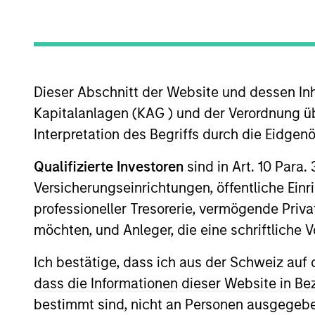
Dieser Abschnitt der Website und dessen Inha
Overview
Kapitalanlagen (KAG ) und der Verordnung üb
Interpretation des Begriffs durch die Eidge
Qualifizierte Investoren
sind in Art. 10 Para.
Versicherungseinrichtungen, öffentliche Ein
Overview
professioneller Tresorerie, vermögende Privat
Comprehensive discretionary investme
möchten, und Anleger, die eine schriftlich
that are tailored to the specific needs
Ich bestätige, dass ich aus der Schweiz auf 
dass die Informationen dieser Website in B
bestimmt sind, nicht an Personen ausgegebe