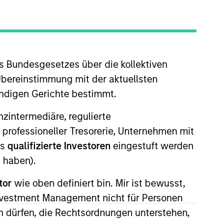
s Bundesgesetzes über die kollektiven
Insights
Übereinstimmung mit der aktuellsten
ändigen Gerichte bestimmt.
nanzintermediäre, regulierte
 professioneller Tresorerie, Unternehmen mit
ls
qualifizierte Investoren
eingestuft werden
tional and alternative investments,
 haben).
tor
wie oben definiert bin. Mir ist bewusst,
Investment Management nicht für Personen
 dürfen, die Rechtsordnungen unterstehen,