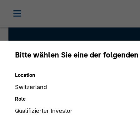
Bitte wählen Sie eine der folgenden
Location
Outsourced CIO P
Switzerland
Role
Qualifizierter Investor
Asset Class
Multi-Asset