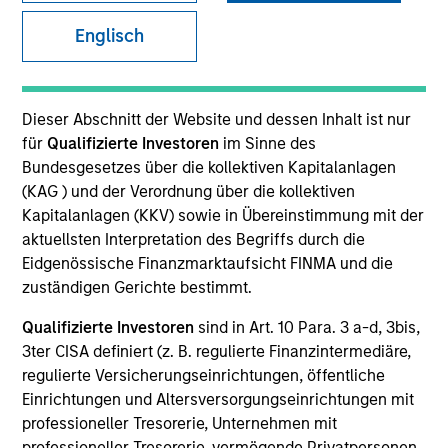
Englisch
Quick Facts
Benchmark
Dieser Abschnitt der Website und dessen Inhalt ist nur
MSCI ACWI ex US
für
Qualifizierte Investoren
im Sinne des
Bundesgesetzes über die kollektiven Kapitalanlagen
(KAG ) und der Verordnung über die kollektiven
Related Product
Kapitalanlagen (KKV) sowie in Übereinstimmung mit der
aktuellsten Interpretation des Begriffs durch die
Pooled Vehicle
Eidgenössische Finanzmarktaufsicht FINMA und die
zuständigen Gerichte bestimmt.
Insights
Qualifizierte Investoren
sind in Art. 10 Para. 3 a-d, 3bis,
3ter CISA definiert (z. B. regulierte Finanzintermediäre,
regulierte Versicherungseinrichtungen, öffentliche
Overview
Einrichtungen und Altersversorgungseinrichtungen mit
professioneller Tresorerie, Unternehmen mit
The
Morgan Stanley International Resilience Strategy
is
professioneller Tresorerie, vermögende Privatpersonen,