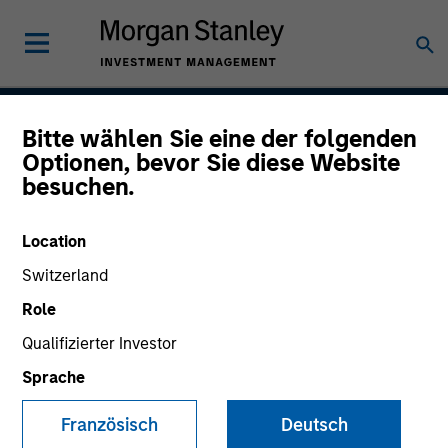
Bitte wählen Sie eine der folgenden
International Resilience
Optionen, bevor Sie diese Website
besuchen.
Strategy
Location
Switzerland
Strategy Inception
May 2022
Role
Qualifizierter Investor
Sprache
Asset Class
International Equity
Französisch
Deutsch