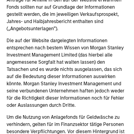
2
Fonds sollten nur auf Grundlage der Informationen
gestellt werden, die im jeweiligen Verkaufsprospekt,
Jahres- und Halbjahresbericht enthalten sind
Managing the risks that matter
(„Angebotsunterlagen”).
Preserving capital is key to the ability to compound
money over time. With this focus on minimising the risk
Die auf der Website dargelegten Informationen
of permanent loss of capital rather than chasing upside,
entsprechen nach bestem Wissen von Morgan Stanley
the team expects International Resilience to exhibit an
Investment Management Limited (das hierbei alle
asymmetric performance profile over time – delivering
angemessene Sorgfalt hat walten lassen) den
attractive long-term returns and reduced downside
Tatsachen und es wurde nichts ausgelassen, das sich
participation during challenging market environments, a
auf die Bedeutung dieser Informationen auswirken
hallmark of the team’s longstanding global compounder
könnte. Morgan Stanley Investment Management und
strategies.
seine verbundenen Unternehmen haften jedoch weder
für die Richtigkeit dieser Informationen noch für Fehler
3
oder Auslassungen durch Dritte.
Um die Nutzung von Anlagefonds für Geldwäsche zu
verhindern, gelten für im Finanzsektor tätige Personen
A long-standing history of active investing
besondere Verpflichtungen. Vor diesem Hintergrund ist