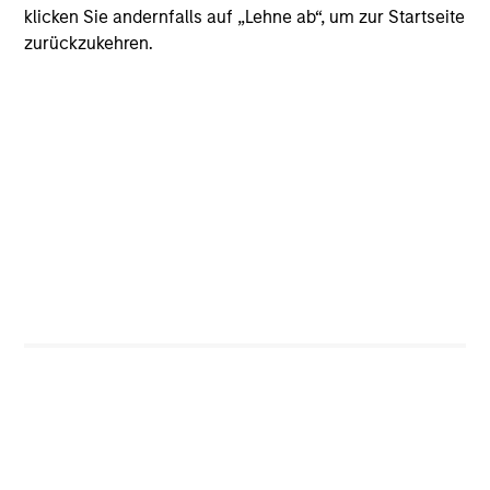
high returns on operating capital and growth potential.
klicken Sie andernfalls auf „Lehne ab“, um zur Startseite
Investing in compounders requires a long-term approach
zurückzukehren.
and a focus on minimising the risk of permanent loss of
capital rather than chasing upside.
Investment Process
How Quality Works–the Power of
Compounding | How We Identify
Compounders