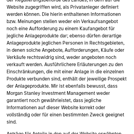
Differentiators
Website zugegriffen wird, als Privatanleger definiert
werden können. Die hierin enthaltenen Informationen
bzw. Meinungen stellen weder ein Verkaufsangebot
1
noch eine Aufforderung zu einem Kaufangebot für
jegliche Anlageprodukte dar; ebenso dürfen derartige
Anlageprodukte jeglichen Personen in Rechtsgebieten,
A portfolio of high quality compounders
in denen solche Angebote, Aufforderungen, Käufe oder
A concentrated portfolio of companies selected by an
Verkäufe rechtswidrig sind, weder angeboten noch
investment team with a proven track record in identifying
verkauft werden. Ausführlichere Erläuterungen zu den
well-managed high quality businesses with resilient
Einschränkungen, die mit einer Anlage in die einzelnen
earnings. These include IT companies offering must-have
Produkte verbunden sind, enthält der jeweilige Prospekt
software and services, life sciences and health care
der Anlageprodukte. Mir ist ebenfalls bewusst, dass
equipment firms providing indispensable products, and
Morgan Stanley Investment Management weder
world-renowned consumer brand franchises. The team
garantiert noch gewährleistet, dass jegliche
also finds capital light, high return businesses in more
Informationen auf dieser Website korrekt oder
niche industries, such as professional services in
vollständig oder für einen bestimmten Zweck geeignet
industrials and payments in financials.
sind.
Anträge für Anteile in den auf der Website erwähnten