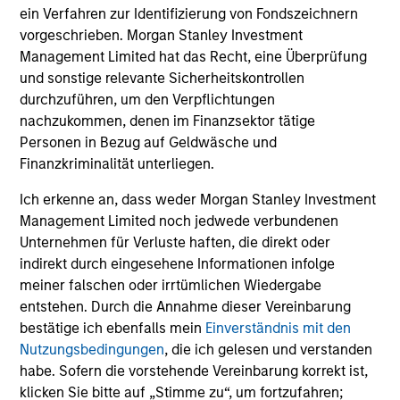
With over 25 years investing in quality companies, the
ein Verfahren zur Identifizierung von Fondszeichnern
experienced and well-resourced International Equity
vorgeschrieben. Morgan Stanley Investment
team uses their time-tested investment process and
Management Limited hat das Recht, eine Überprüfung
stock-selection criteria to manage the International
und sonstige relevante Sicherheitskontrollen
Resilience strategy.
durchzuführen, um den Verpflichtungen
nachzukommen, denen im Finanzsektor tätige
Personen in Bezug auf Geldwäsche und
Finanzkriminalität unterliegen.
Investment Approach
Ich erkenne an, dass weder Morgan Stanley Investment
Management Limited noch jedwede verbundenen
Unternehmen für Verluste haften, die direkt oder
The investment team believes that companies that
indirekt durch eingesehene Informationen infolge
demonstrate resilience—businesses that can adapt,
meiner falschen oder irrtümlichen Wiedergabe
innovate and grow while safeguarding their people,
entstehen. Durch die Annahme dieser Vereinbarung
existing assets and brand equity—should be better
bestätige ich ebenfalls mein
Einverständnis mit den
positioned to compound shareholder wealth over the long
Nutzungsbedingungen
, die ich gelesen und verstanden
term. In International Resilience, the team only invests in
habe. Sofern die vorstehende Vereinbarung korrekt ist,
compounders: high quality companies with sustainably
klicken Sie bitte auf „Stimme zu“, um fortzufahren;