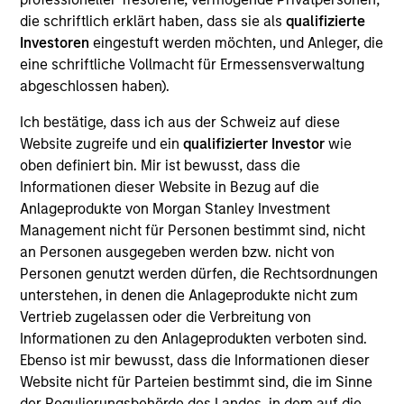
a concentrated portfolio of high quality, predominantly
die schriftlich erklärt haben, dass sie als
qualifizierte
non-U.S. companies, featuring hard-to-replicate
Investoren
eingestuft werden möchten, und Anleger, die
intangible assets including brands, networks and
eine schriftliche Vollmacht für Ermessensverwaltung
licences. The investment team uses bottom-up
abgeschlossen haben).
fundamental analysis to invest in high quality companies
at reasonable valuations that can sustain their high
Ich bestätige, dass ich aus der Schweiz auf diese
returns on operating capital over the long term. Analysis
Website zugreife und ein
qualifizierter Investor
wie
of financially material ESG risks and opportunities and
oben definiert bin. Mir ist bewusst, dass die
active, portfolio manager-led engagement are core parts
Informationen dieser Website in Bezug auf die
of the investment process. The strategy seeks to
Anlageprodukte von Morgan Stanley Investment
generate attractive long-term returns with reduced
Management nicht für Personen bestimmt sind, nicht
downside participation in challenging markets.
an Personen ausgegeben werden bzw. nicht von
Personen genutzt werden dürfen, die Rechtsordnungen
unterstehen, in denen die Anlageprodukte nicht zum
Vertrieb zugelassen oder die Verbreitung von
Informationen zu den Anlageprodukten verboten sind.
Ebenso ist mir bewusst, dass die Informationen dieser
Website nicht für Parteien bestimmt sind, die im Sinne
der Regulierungsbehörde des Landes, in dem auf die