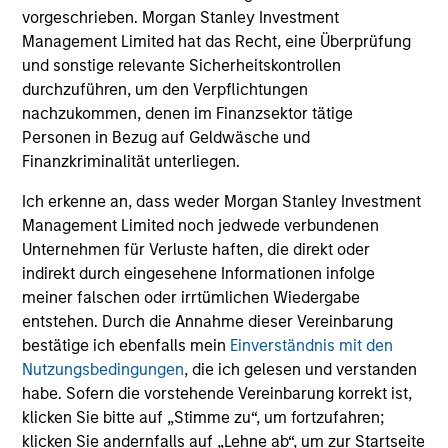
Investment Process
vorgeschrieben. Morgan Stanley Investment
Management Limited hat das Recht, eine Überprüfung
und sonstige relevante Sicherheitskontrollen
durchzuführen, um den Verpflichtungen
nachzukommen, denen im Finanzsektor tätige
Our Strategy:
1
Personen in Bezug auf Geldwäsche und
Focus on issue selection & yield curve management
Finanzkriminalität unterliegen.
Exploit inefficiencies in asset- and mortgage-
Ich erkenne an, dass weder Morgan Stanley Investment
backed securities
Management Limited noch jedwede verbundenen
Unternehmen für Verluste haften, die direkt oder
Systematically underweight corporate bonds
indirekt durch eingesehene Informationen infolge
meiner falschen oder irrtümlichen Wiedergabe
entstehen. Durch die Annahme dieser Vereinbarung
Our Objective:
2
bestätige ich ebenfalls mein
Einverständnis mit den
To serve as a ‘hedge’ to falling equity and other risk
Nutzungsbedingungen
, die ich gelesen und verstanden
asset prices
habe. Sofern die vorstehende Vereinbarung korrekt ist,
klicken Sie bitte auf „Stimme zu“, um fortzufahren;
To help cushion against market volatility
klicken Sie andernfalls auf „Lehne ab“, um zur Startseite