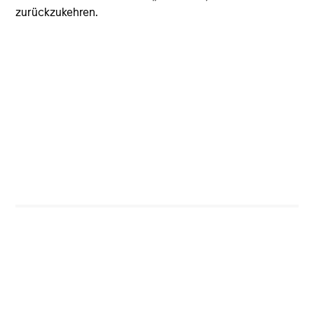
zurückzukehren.
Seek to provide liquidity in all market conditions
Portfolio Managers
Brad Buie, CFA
Executive Director
Kyle Johns, CFA
Executive Director