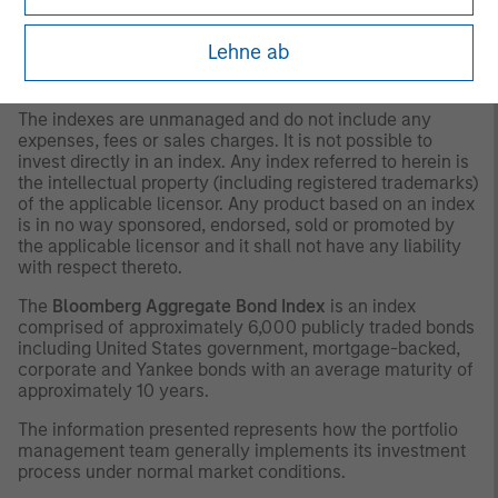
as to tax consequences, before making any investment
decision.
Lehne ab
OTHER CONSIDERATIONS
The indexes are unmanaged and do not include any
expenses, fees or sales charges. It is not possible to
invest directly in an index. Any index referred to herein is
the intellectual property (including registered trademarks)
of the applicable licensor. Any product based on an index
is in no way sponsored, endorsed, sold or promoted by
the applicable licensor and it shall not have any liability
with respect thereto.
The
Bloomberg Aggregate Bond Index
is an index
comprised of approximately 6,000 publicly traded bonds
including United States government, mortgage-backed,
corporate and Yankee bonds with an average maturity of
approximately 10 years.
The information presented represents how the portfolio
management team generally implements its investment
process under normal market conditions.