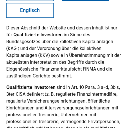
Englisch
Quick Facts
Benchmark
Dieser Abschnitt der Website und dessen Inhalt ist nur
für
Qualifizierte Investoren
im Sinne des
Bloomberg Aggregate Index
Bundesgesetzes über die kollektiven Kapitalanlagen
(KAG ) und der Verordnung über die kollektiven
Insights
Kapitalanlagen (KKV) sowie in Übereinstimmung mit der
aktuellsten Interpretation des Begriffs durch die
Eidgenössische Finanzmarktaufsicht FINMA und die
zuständigen Gerichte bestimmt.
Overview
Qualifizierte Investoren
sind in Art. 10 Para. 3 a-d, 3bis,
The High Quality Premier strategy takes a risk-controlled
3ter CISA definiert (z. B. regulierte Finanzintermediäre,
approach that seeks to add value through security
regulierte Versicherungseinrichtungen, öffentliche
selection, sector emphasis and yield curve
Einrichtungen und Altersversorgungseinrichtungen mit
management. We emphasize high quality securitized
professioneller Tresorerie, Unternehmen mit
bonds due to their attractive yields and low correlation to
professioneller Tresorerie, vermögende Privatpersonen,
risk assets, which help stabilize returns in a diversified