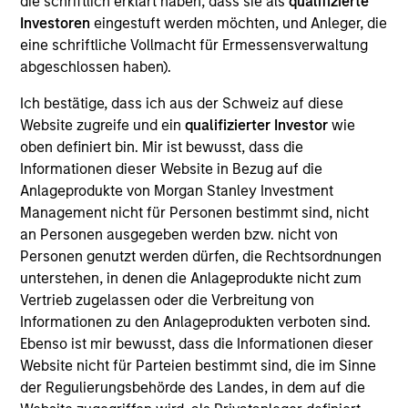
die schriftlich erklärt haben, dass sie als
qualifizierte
portfolio.
Investoren
eingestuft werden möchten, und Anleger, die
eine schriftliche Vollmacht für Ermessensverwaltung
abgeschlossen haben).
Ich bestätige, dass ich aus der Schweiz auf diese
Website zugreife und ein
qualifizierter Investor
wie
oben definiert bin. Mir ist bewusst, dass die
Informationen dieser Website in Bezug auf die
Anlageprodukte von Morgan Stanley Investment
Differentiators
Management nicht für Personen bestimmt sind, nicht
an Personen ausgegeben werden bzw. nicht von
1
Personen genutzt werden dürfen, die Rechtsordnungen
unterstehen, in denen die Anlageprodukte nicht zum
Vertrieb zugelassen oder die Verbreitung von
Informationen zu den Anlageprodukten verboten sind.
Security Selection
Ebenso ist mir bewusst, dass die Informationen dieser
We specialize in high quality securitized investing,
Website nicht für Parteien bestimmt sind, die im Sinne
including traditional, low volatility ABS and Agency MBS
der Regulierungsbehörde des Landes, in dem auf die
backed by single- and multi-family loans. Our approach