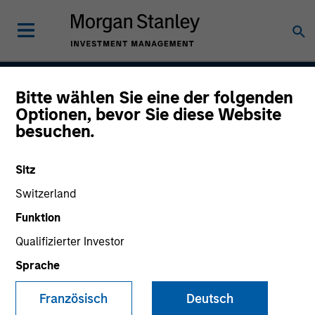
Bitte wählen Sie eine der folgenden
Atlanta Capital High
Optionen, bevor Sie diese Website
besuchen.
Quality Premier
Sitz
Switzerland
Strategy Inception
April 1993
Funktion
Qualifizierter Investor
Sprache
Asset Class
Securitized
Französisch
Deutsch