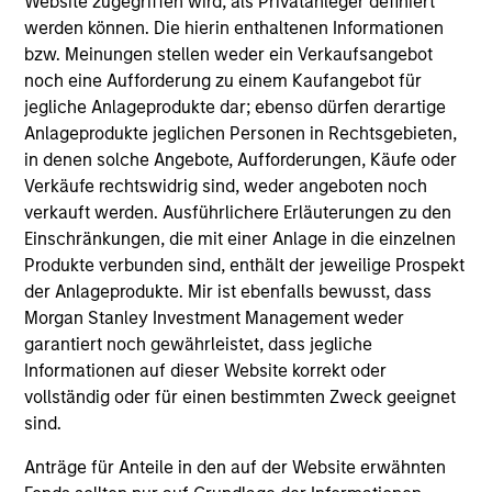
Website zugegriffen wird, als Privatanleger definiert
focuses on identifying securitized bonds with stable and
werden können. Die hierin enthaltenen Informationen
predictable cash flows and low credit and event risk.
bzw. Meinungen stellen weder ein Verkaufsangebot
2
noch eine Aufforderung zu einem Kaufangebot für
jegliche Anlageprodukte dar; ebenso dürfen derartige
Anlageprodukte jeglichen Personen in Rechtsgebieten,
in denen solche Angebote, Aufforderungen, Käufe oder
Sector Emphasis
Verkäufe rechtswidrig sind, weder angeboten noch
We deemphasize corporate bonds. Instead, we
verkauft werden. Ausführlichere Erläuterungen zu den
emphasize high quality securitized bonds because they
Einschränkungen, die mit einer Anlage in die einzelnen
office similar yields to corporate bonds with lower
Produkte verbunden sind, enthält der jeweilige Prospekt
correlations to risk assets.
der Anlageprodukte. Mir ist ebenfalls bewusst, dass
3
Morgan Stanley Investment Management weder
garantiert noch gewährleistet, dass jegliche
Informationen auf dieser Website korrekt oder
vollständig oder für einen bestimmten Zweck geeignet
Results of Our Process
sind.
We seek to provide liquidity in all markets and deliver a
consistent return profile with a low correlation to risk
Anträge für Anteile in den auf der Website erwähnten