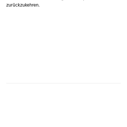
Managing Director
zurückzukehren.
Dipen Patel
Executive Director
Team members may be subject to change at any time
without notice.
Team Insights