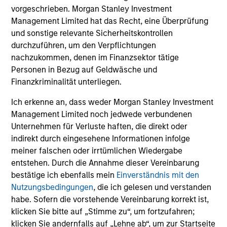
decisions for individual bonds.
vorgeschrieben. Morgan Stanley Investment
Management Limited hat das Recht, eine Überprüfung
und sonstige relevante Sicherheitskontrollen
durchzuführen, um den Verpflichtungen
Portfolio Managers
nachzukommen, denen im Finanzsektor tätige
Personen in Bezug auf Geldwäsche und
Finanzkriminalität unterliegen.
Ich erkenne an, dass weder Morgan Stanley Investment
Management Limited noch jedwede verbundenen
Leon Grenyer
Unternehmen für Verluste haften, die direkt oder
Managing Director
indirekt durch eingesehene Informationen infolge
meiner falschen oder irrtümlichen Wiedergabe
entstehen. Durch die Annahme dieser Vereinbarung
Brian S. Ellis, CFA
bestätige ich ebenfalls mein
Einverständnis mit den
Managing Director
Nutzungsbedingungen
, die ich gelesen und verstanden
habe. Sofern die vorstehende Vereinbarung korrekt ist,
klicken Sie bitte auf „Stimme zu“, um fortzufahren;
Vishal Khanduja, CFA
klicken Sie andernfalls auf „Lehne ab“, um zur Startseite