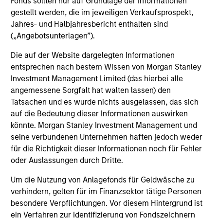
Fonds sollten nur auf Grundlage der Informationen
gestellt werden, die im jeweiligen Verkaufsprospekt,
Jahres- und Halbjahresbericht enthalten sind
A multi-sector investment approach combines top-down
(„Angebotsunterlagen”).
with bottom-up analysis and increases the opportunity
Die auf der Website dargelegten Informationen
set with help from a highly experienced and specialized
entsprechen nach bestem Wissen von Morgan Stanley
team.
Investment Management Limited (das hierbei alle
angemessene Sorgfalt hat walten lassen) den
Tatsachen und es wurde nichts ausgelassen, das sich
auf die Bedeutung dieser Informationen auswirken
Investment Approach
könnte. Morgan Stanley Investment Management und
seine verbundenen Unternehmen haften jedoch weder
für die Richtigkeit dieser Informationen noch für Fehler
oder Auslassungen durch Dritte.
Calvert seeks consistent outperformance through a
combination of ESG and fundamental credit research with
Um die Nutzung von Anlagefonds für Geldwäsche zu
a disciplined focus on risk. We believe this combination
verhindern, gelten für im Finanzsektor tätige Personen
creates a more complete assessment of an issuer’s long-
besondere Verpflichtungen. Vor diesem Hintergrund ist
term value and informs the capital structure and maturity
ein Verfahren zur Identifizierung von Fondszeichnern