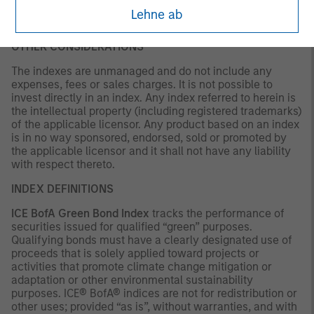
as to tax consequences, before making any investment
Lehne ab
decision.
OTHER CONSIDERATIONS
The indexes are unmanaged and do not include any
expenses, fees or sales charges. It is not possible to
invest directly in an index. Any index referred to herein is
the intellectual property (including registered trademarks)
of the applicable licensor. Any product based on an index
is in no way sponsored, endorsed, sold or promoted by
the applicable licensor and it shall not have any liability
with respect thereto.
INDEX DEFINITIONS
ICE BofA Green Bond Index
tracks the performance of
securities issued for qualified “green” purposes.
Qualifying bonds must have a clearly designated use of
proceeds that is solely applied toward projects or
activities that promote climate change mitigation or
adaptation or other environmental sustainability
purposes. ICE® BofA® indices are not for redistribution or
other uses; provided “as is”, without warranties, and with