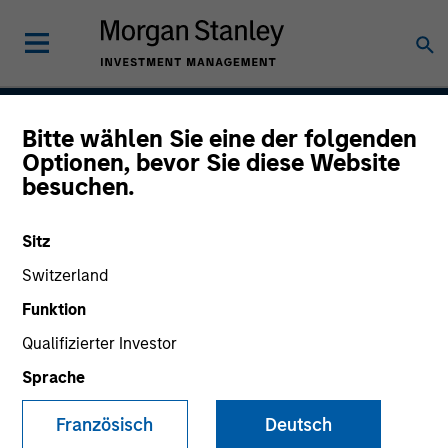
Bitte wählen Sie eine der folgenden
Global Green Bond
Optionen, bevor Sie diese Website
besuchen.
Strategy
Sitz
Switzerland
Strategy Inception
August 2022
Funktion
Qualifizierter Investor
Sprache
Asset Class
Multi-Sector
Französisch
Deutsch