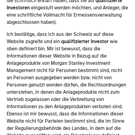
die schriftlich erklärt haben, dass sie als
qualifizierte
return through investment in global fixed income
Investoren
eingestuft werden möchten, und Anleger, die
securities that meet Calvert's ESG and Impact criteria and
eine schriftliche Vollmacht für Ermessensverwaltung
qualify as sustainable investments under the SFDR with
abgeschlossen haben).
the objective of supporting positive environmental and
social impacts and outcomes.
Ich bestätige, dass ich aus der Schweiz auf diese
Website zugreife und ein
qualifizierter Investor
wie
oben definiert bin. Mir ist bewusst, dass die
Informationen dieser Website in Bezug auf die
Anlageprodukte von Morgan Stanley Investment
Management nicht für Personen bestimmt sind, nicht
an Personen ausgegeben werden bzw. nicht von
Personen genutzt werden dürfen, die Rechtsordnungen
Differentiators
unterstehen, in denen die Anlageprodukte nicht zum
Vertrieb zugelassen oder die Verbreitung von
Informationen zu den Anlageprodukten verboten sind.
1
Ebenso ist mir bewusst, dass die Informationen dieser
Website nicht für Parteien bestimmt sind, die im Sinne
der Regulierungsbehörde des Landes, in dem auf die