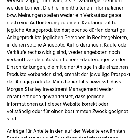
Calvert is a pioneer in Responsible Investing with 40
Website zugegriffen wird, als Privatanleger definiert
years of leadership and innovation in the industry. We
werden können. Die hierin enthaltenen Informationen
fully integrate ESG into the investment process with
bzw. Meinungen stellen weder ein Verkaufsangebot
impact considerations. The Calvert Principles for
noch eine Aufforderung zu einem Kaufangebot für
Responsible Investment guide the investment
jegliche Anlageprodukte dar; ebenso dürfen derartige
decision‑making and engagement efforts.
Anlageprodukte jeglichen Personen in Rechtsgebieten,
in denen solche Angebote, Aufforderungen, Käufe oder
2
Verkäufe rechtswidrig sind, weder angeboten noch
verkauft werden. Ausführlichere Erläuterungen zu den
Einschränkungen, die mit einer Anlage in die einzelnen
Produkte verbunden sind, enthält der jeweilige Prospekt
Calvert employs a proprietary assessment framework for
der Anlageprodukte. Mir ist ebenfalls bewusst, dass
Green Bonds (which has regard to, where appropriate,
Morgan Stanley Investment Management weder
recognised green bond guidelines such as the Green
garantiert noch gewährleistet, dass jegliche
Bonds Principles of the International Capital Market
Informationen auf dieser Website korrekt oder
Association), through which the robustness, expected
vollständig oder für einen bestimmten Zweck geeignet
impact and transparency of all such instruments in the
sind.
strategy are evaluated.
Anträge für Anteile in den auf der Website erwähnten
3