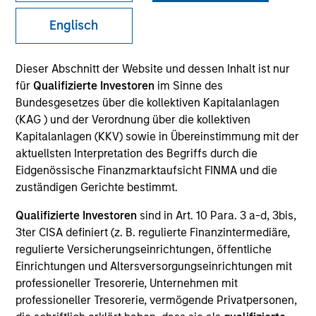
Englisch
Quick Facts
Benchmark
Dieser Abschnitt der Website und dessen Inhalt ist nur
für
Qualifizierte Investoren
im Sinne des
ICE BofA Green Bond Index
Bundesgesetzes über die kollektiven Kapitalanlagen
(KAG ) und der Verordnung über die kollektiven
Kapitalanlagen (KKV) sowie in Übereinstimmung mit der
Related Product
aktuellsten Interpretation des Begriffs durch die
Eidgenössische Finanzmarktaufsicht FINMA und die
Pooled Vehicle
zuständigen Gerichte bestimmt.
Insights
Qualifizierte Investoren
sind in Art. 10 Para. 3 a-d, 3bis,
3ter CISA definiert (z. B. regulierte Finanzintermediäre,
regulierte Versicherungseinrichtungen, öffentliche
Einrichtungen und Altersversorgungseinrichtungen mit
Overview
professioneller Tresorerie, Unternehmen mit
professioneller Tresorerie, vermögende Privatpersonen,
The
Global Green Bond Strategy
seeks to maximize total