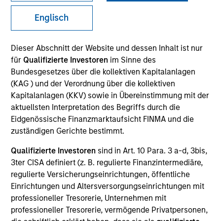
Englisch
Quick Facts
Benchmark
Dieser Abschnitt der Website und dessen Inhalt ist nur
für
Qualifizierte Investoren
im Sinne des
MSCI Emerging Markets Net Index
Bundesgesetzes über die kollektiven Kapitalanlagen
(KAG ) und der Verordnung über die kollektiven
Insights
Kapitalanlagen (KKV) sowie in Übereinstimmung mit der
aktuellsten Interpretation des Begriffs durch die
Eidgenössische Finanzmarktaufsicht FINMA und die
zuständigen Gerichte bestimmt.
Overview
Qualifizierte Investoren
sind in Art. 10 Para. 3 a-d, 3bis,
The
Global Emerging Markets Equity Strategy
is a
3ter CISA definiert (z. B. regulierte Finanzintermediäre,
diversified, core portfolio of 70-90 stocks with a quality
regulierte Versicherungseinrichtungen, öffentliche
growth bias. Drawing on our 35+ year experience of
Einrichtungen und Altersversorgungseinrichtungen mit
investing in emerging markets (EM), we take an active
professioneller Tresorerie, Unternehmen mit
approach focusing on identifying quality growth
professioneller Tresorerie, vermögende Privatpersonen,
companies in attractive countries. The team applies an