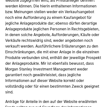
Website zugegriffen wird, als Privatanleger definiert
werden können. Die hierin enthaltenen Informationen
1
bzw. Meinungen stellen weder ein Verkaufsangebot
noch eine Aufforderung zu einem Kaufangebot für
jegliche Anlageprodukte dar; ebenso dürfen derartige
Anlageprodukte jeglichen Personen in Rechtsgebieten,
Core Strategy
in denen solche Angebote, Aufforderungen, Käufe oder
We believe a core approach to emerging markets
Verkäufe rechtswidrig sind, weder angeboten noch
investing allows for capturing opportunities more broadly
verkauft werden. Ausführlichere Erläuterungen zu den
across the asset class. As core investors, our portfolio is
Einschränkungen, die mit einer Anlage in die einzelnen
not dominated by a particular style and is diversified
Produkte verbunden sind, enthält der jeweilige Prospekt
across countries and companies in EM, seeking to provide
der Anlageprodukte. Mir ist ebenfalls bewusst, dass
balanced drivers of active risk and return.
Morgan Stanley Investment Management weder
garantiert noch gewährleistet, dass jegliche
2
Informationen auf dieser Website korrekt oder
vollständig oder für einen bestimmten Zweck geeignet
sind.
Differentiated Investment Approach
Anträge für Anteile in den auf der Website erwähnten
We have an integrated top-down and bottom-up