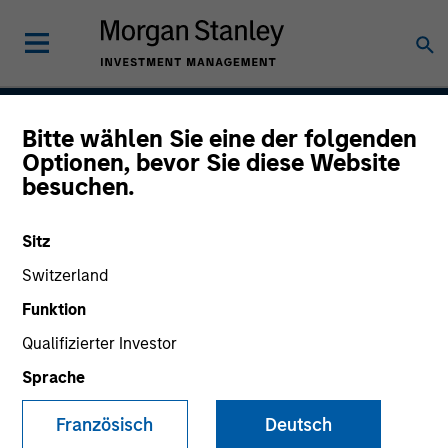
Bitte wählen Sie eine der folgenden
Global Emerging Markets
Optionen, bevor Sie diese Website
besuchen.
Equity Strategy
Sitz
Switzerland
Strategy Inception
November 1991
Funktion
Qualifizierter Investor
Sprache
Asset Class
Emerging Markets Equity
Französisch
Deutsch