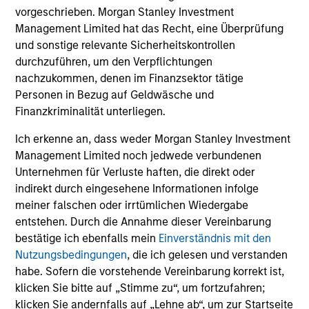
vorgeschrieben. Morgan Stanley Investment
Management Limited hat das Recht, eine Überprüfung
Investment Approach
und sonstige relevante Sicherheitskontrollen
durchzuführen, um den Verpflichtungen
nachzukommen, denen im Finanzsektor tätige
We believe active country allocation and stock selection
Personen in Bezug auf Geldwäsche und
are crucial for investing in emerging markets equities. Our
Finanzkriminalität unterliegen.
investment philosophy integrates a top-down and
Ich erkenne an, dass weder Morgan Stanley Investment
bottom-up approach, resulting in a portfolio with
Management Limited noch jedwede verbundenen
diversified drivers of active risk. We seek to combine our
Unternehmen für Verluste haften, die direkt oder
top-down macroeconomic research with fundamental
indirekt durch eingesehene Informationen infolge
bottom-up analysis to build a core portfolio with a bias
meiner falschen oder irrtümlichen Wiedergabe
toward quality growth stocks.
entstehen. Durch die Annahme dieser Vereinbarung
bestätige ich ebenfalls mein
Einverständnis mit den
Nutzungsbedingungen
, die ich gelesen und verstanden
habe. Sofern die vorstehende Vereinbarung korrekt ist,
Investment Process
klicken Sie bitte auf „Stimme zu“, um fortzufahren;
klicken Sie andernfalls auf „Lehne ab“, um zur Startseite