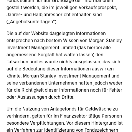
Fonds sollten nur auf Grundlage der Informationen
investment process, we analyze the country macro
gestellt werden, die im jeweiligen Verkaufsprospekt,
factors that we believe set the context and conditions for
Jahres- und Halbjahresbericht enthalten sind
equity returns as well as anticipate macro risk. We have a
(„Angebotsunterlagen”).
bias for quality stocks with attractive growth
opportunities run by strong management teams, solid
Die auf der Website dargelegten Informationen
balance sheets and high free cash flow growth to
entsprechen nach bestem Wissen von Morgan Stanley
reinvest and benefit from sustainable earnings growth.
Investment Management Limited (das hierbei alle
3
angemessene Sorgfalt hat walten lassen) den
Tatsachen und es wurde nichts ausgelassen, das sich
auf die Bedeutung dieser Informationen auswirken
könnte. Morgan Stanley Investment Management und
Experienced Global Team
seine verbundenen Unternehmen haften jedoch weder
The EME Team has been investing in emerging markets
für die Richtigkeit dieser Informationen noch für Fehler
for over 35 years. Our dedicated global team is located in
oder Auslassungen durch Dritte.
New York, Singapore, Hong Kong, Riyadh and Mumbai,
providing expertise and on-the-ground research of local
Um die Nutzung von Anlagefonds für Geldwäsche zu
markets and companies.
verhindern, gelten für im Finanzsektor tätige Personen
besondere Verpflichtungen. Vor diesem Hintergrund ist
ein Verfahren zur Identifizierung von Fondszeichnern