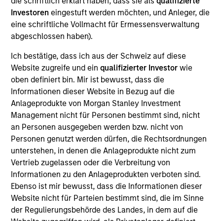
die schriftlich erklärt haben, dass sie als
qualifizierte
integrated top-down and bottom-up investment process,
Investoren
eingestuft werden möchten, und Anleger, die
seeking balanced drivers of risk and returns.
eine schriftliche Vollmacht für Ermessensverwaltung
abgeschlossen haben).
Ich bestätige, dass ich aus der Schweiz auf diese
Website zugreife und ein
qualifizierter Investor
wie
oben definiert bin. Mir ist bewusst, dass die
Informationen dieser Website in Bezug auf die
Anlageprodukte von Morgan Stanley Investment
Management nicht für Personen bestimmt sind, nicht
Differentiators
an Personen ausgegeben werden bzw. nicht von
Personen genutzt werden dürfen, die Rechtsordnungen
MSIM was a pioneer in emerging equity markets and the
unterstehen, in denen die Anlageprodukte nicht zum
Emerging Markets Equity (EME) team and our track record
Vertrieb zugelassen oder die Verbreitung von
dates back to 1986. Emerging markets are a heterogenous
Informationen zu den Anlageprodukten verboten sind.
opportunity set and we believe that our experience and
Ebenso ist mir bewusst, dass die Informationen dieser
investment process provides us with the ability to
Website nicht für Parteien bestimmt sind, die im Sinne
navigate complex economic, market and political
der Regulierungsbehörde des Landes, in dem auf die
dynamics, critical to investing success in EM stocks.