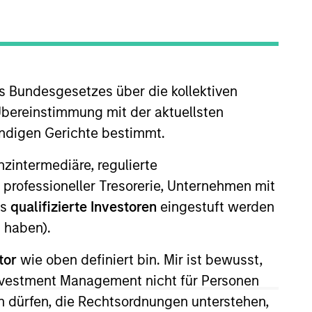
s Bundesgesetzes über die kollektiven
o Managers
Insights
Übereinstimmung mit der aktuellsten
ändigen Gerichte bestimmt.
nanzintermediäre, regulierte
 professioneller Tresorerie, Unternehmen mit
ls
qualifizierte Investoren
eingestuft werden
ty companies with strong
 haben).
h the United Nations Sustainable
tor
wie oben definiert bin. Mir ist bewusst,
anies it believes have sustainable
Investment Management nicht für Personen
ntegrates analysis of sustainability
 dürfen, die Rechtsordnungen unterstehen,
loys a holistic approach to ESG within