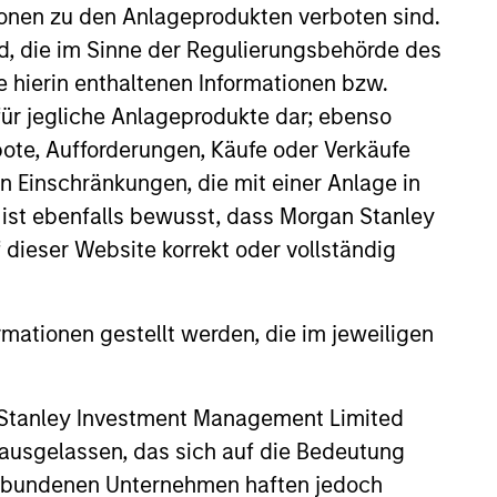
ionen zu den Anlageprodukten verboten sind.
ironment, liberty and productivity
nd, die im Sinne der Regulierungsbehörde des
gy restricts businesses operating in
e hierin enthaltenen Informationen bzw.
ce risk, including alcohol, tobacco,
ür jegliche Anlageprodukte dar; ebenso
ote, Aufforderungen, Käufe oder Verkäufe
n Einschränkungen, die mit einer Anlage in
 ist ebenfalls bewusst, dass Morgan Stanley
dieser Website korrekt oder vollständig
rmationen gestellt werden, die im jeweiligen
3
 Stanley Investment Management Limited
 ausgelassen, das sich auf die Bedeutung
erbundenen Unternehmen haften jedoch