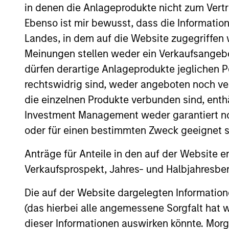
in denen die Anlageprodukte nicht zum Vertr
its company quality assessment by ana
Ebenso ist mir bewusst, dass die Informatio
and corporate governance practices to 
Landes, in dem auf die Website zugegriffen w
industries with material environmental
Meinungen stellen weder ein Verkaufsangebo
fossil fuels and weapons.
dürfen derartige Anlageprodukte jeglichen P
rechtswidrig sind, weder angeboten noch ver
die einzelnen Produkte verbunden sind, enth
Investment Management weder garantiert noch
oder für einen bestimmten Zweck geeignet s
Differentiators
Anträge für Anteile in den auf der Website e
Verkaufsprospekt, Jahres- und Halbjahresber
1
Die auf der Website dargelegten Informati
(das hierbei alle angemessene Sorgfalt hat 
dieser Informationen auswirken könnte. Mo