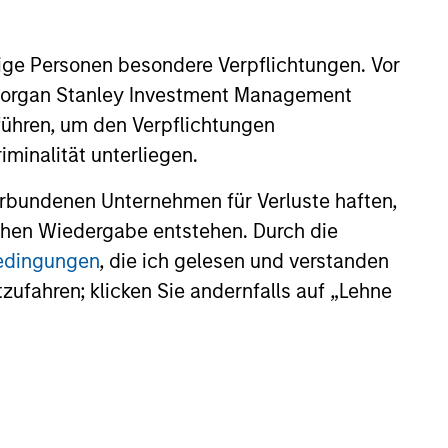
stinguishing
aracteristics
ige Personen besondere Verpflichtungen. Vor
 incentivize our team in long-term
. Morgan Stanley Investment Management
nment with clients
führen, um den Verpflichtungen
minalität unterliegen.
 value curiosity, perspective and
nership
rbundenen Unternehmen für Verluste haften,
lichen Wiedergabe entstehen. Durch die
 promote a creative work
bedingungen
, die ich gelesen und verstanden
ronment that adapts as the world
tzufahren; klicken Sie andernfalls auf „Lehne
ves