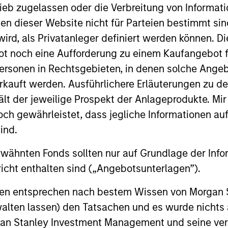
ieb zugelassen oder die Verbreitung von Informat
lyzing potential impacts to humanity’s health, env
nen dieser Website nicht für Parteien bestimmt si
help ensure agency, culture and trust. The strate
ird, als Privatanleger definiert werden können. Di
 and social externalities and/or corporate governan
t noch eine Aufforderung zu einem Kaufangebot f
ersonen in Rechtsgebieten, in denen solche Angeb
kauft werden. Ausführlichere Erläuterungen zu de
ält der jeweilige Prospekt der Anlageprodukte. Mir
 gewährleistet, dass jegliche Informationen auf 
ind.
rwähnten Fonds sollten nur auf Grundlage der Info
icht enthalten sind („Angebotsunterlagen”).
2
onen entsprechen nach bestem Wissen von Morgan
walten lassen) den Tatsachen und es wurde nichts
rgan Stanley Investment Management und seine v