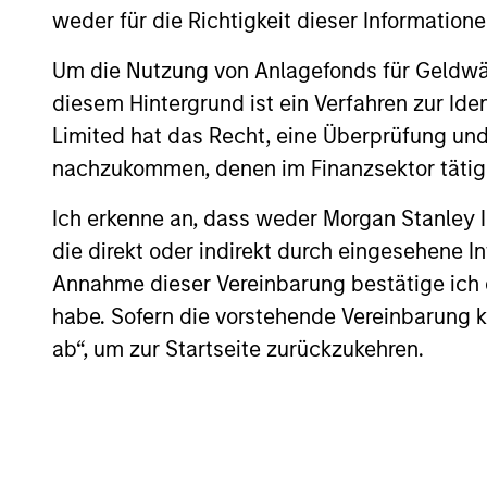
Culture
weder für die Richtigkeit dieser Information
The investment team’s culture is shap
Um die Nutzung von Anlagefonds für Geldwäs
by the cultivation of core values that a
diesem Hintergrund ist ein Verfahren zur I
cultivated and reinforced in many way
Limited hat das Recht, eine Überprüfung und
curiosity, perspective and partnership.
nachzukommen, denen im Finanzsektor tätige
Ich erkenne an, dass weder Morgan Stanley
die direkt oder indirekt durch eingesehene 
Annahme dieser Vereinbarung bestätige ich
habe. Sofern die vorstehende Vereinbarung kor
ab“, um zur Startseite zurückzukehren.