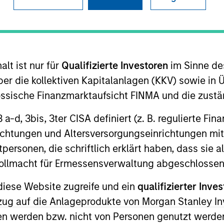
lt ist nur für
Qualifizierte Investoren
im Sinne de
t Approach
Investment Process
Portfoli
er die kollektiven Kapitalanlagen (KKV) sowie in 
nössische Finanzmarktaufsicht FINMA und die zust
 3 a-d, 3bis, 3ter CISA definiert (z. B. regulierte Fi
richtungen und Altersversorgungseinrichtungen mit
personen, die schriftlich erklärt haben, dass sie a
 appreciation by investing globally in high quali
e Vollmacht für Ermessensverwaltung abgeschlossen
also referred to as ESG) alignment consistent wit
diese Website zugreife und ein
qualifizierter Inves
ective, the investment team typically favors comp
ezug auf die Anlageprodukte von Morgan Stanley 
netized through growth. The investment process i
n werden bzw. nicht von Personen genutzt werden
nancial strength and ESG. The investment team emp