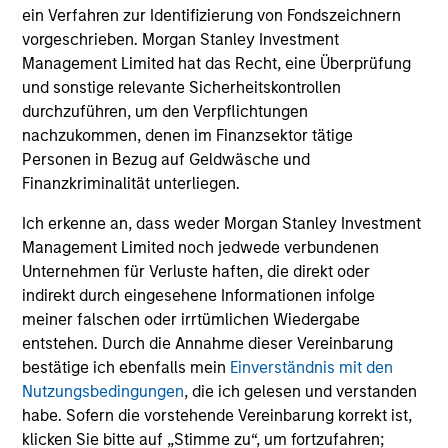
ein Verfahren zur Identifizierung von Fondszeichnern
vorgeschrieben. Morgan Stanley Investment
Our investment philosophy is simple: We believe that by
Management Limited hat das Recht, eine Überprüfung
applying a price discipline to investments in high quality
und sonstige relevante Sicherheitskontrollen
companies - strictly defined as those with competitive
durchzuführen, um den Verpflichtungen
advantages and long-term growth that creates value - we
nachzukommen, denen im Finanzsektor tätige
can best capture opportunities and manage risk for
Personen in Bezug auf Geldwäsche und
clients.
Finanzkriminalität unterliegen.
The investment team believes that strong stock selection
Ich erkenne an, dass weder Morgan Stanley Investment
is derived from long-term investments purchased at a
Management Limited noch jedwede verbundenen
large discount to intrinsic value. We believe these long-
Unternehmen für Verluste haften, die direkt oder
term investments are best
protected
when they are
indirekt durch eingesehene Informationen infolge
sustainable with respect to disruption, financial strength
meiner falschen oder irrtümlichen Wiedergabe
and ESG externalities, and best
enhanced
when the
entstehen. Durch die Annahme dieser Vereinbarung
underlying company has strong competitive advantages
bestätige ich ebenfalls mein
Einverständnis mit den
and growth that creates value.
Nutzungsbedingungen
, die ich gelesen und verstanden
habe. Sofern die vorstehende Vereinbarung korrekt ist,
klicken Sie bitte auf „Stimme zu“, um fortzufahren;