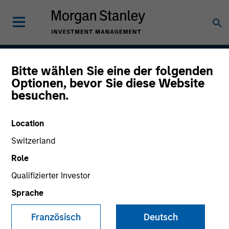
Bitte wählen Sie eine der folgenden
Established Opportunity
Optionen, bevor Sie diese Website
besuchen.
Location
Strategy Inception
January 2019
Switzerland
Role
Qualifizierter Investor
Asset Class
Sprache
US Equity
Französisch
Deutsch