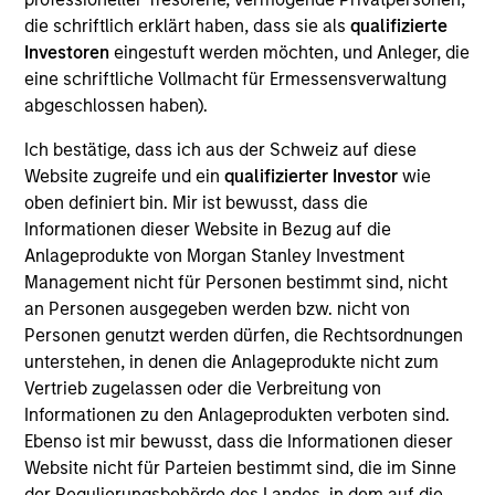
sustainability with respect to disruptive change, financial
die schriftlich erklärt haben, dass sie als
qualifizierte
strength, environmental and social externalities and
Investoren
eingestuft werden möchten, und Anleger, die
governance (also referred to as ESG).
eine schriftliche Vollmacht für Ermessensverwaltung
abgeschlossen haben).
Ich bestätige, dass ich aus der Schweiz auf diese
Website zugreife und ein
qualifizierter Investor
wie
oben definiert bin. Mir ist bewusst, dass die
Informationen dieser Website in Bezug auf die
Anlageprodukte von Morgan Stanley Investment
Differentiators
Management nicht für Personen bestimmt sind, nicht
an Personen ausgegeben werden bzw. nicht von
1
Personen genutzt werden dürfen, die Rechtsordnungen
unterstehen, in denen die Anlageprodukte nicht zum
Vertrieb zugelassen oder die Verbreitung von
Informationen zu den Anlageprodukten verboten sind.
Culture
Ebenso ist mir bewusst, dass die Informationen dieser
The investment team’s culture is shaped by the
Website nicht für Parteien bestimmt sind, die im Sinne
cultivation of core values that are cultivated and
der Regulierungsbehörde des Landes, in dem auf die