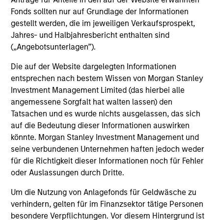
daily market fluctuations and focus on continued learning
Fonds sollten nur auf Grundlage der Informationen
in a constantly evolving world.
gestellt werden, die im jeweiligen Verkaufsprospekt,
3
Jahres- und Halbjahresbericht enthalten sind
(„Angebotsunterlagen”).
Die auf der Website dargelegten Informationen
Distinguishing Characteristics
entsprechen nach bestem Wissen von Morgan Stanley
– We incentivize our team in long-term alignment with
Investment Management Limited (das hierbei alle
clients
angemessene Sorgfalt hat walten lassen) den
Tatsachen und es wurde nichts ausgelassen, das sich
– We value curiosity, perspective and partnership
auf die Bedeutung dieser Informationen auswirken
könnte. Morgan Stanley Investment Management und
– We promote a creative work environment that adapts as
seine verbundenen Unternehmen haften jedoch weder
the world evolves
für die Richtigkeit dieser Informationen noch für Fehler
oder Auslassungen durch Dritte.
Um die Nutzung von Anlagefonds für Geldwäsche zu
Investment Approach
verhindern, gelten für im Finanzsektor tätige Personen
besondere Verpflichtungen. Vor diesem Hintergrund ist