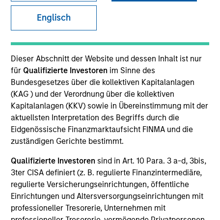
Quick Facts
Englisch
Benchmark
MSCI World Index
Dieser Abschnitt der Website und dessen Inhalt ist nur
für
Qualifizierte Investoren
im Sinne des
Insights
Bundesgesetzes über die kollektiven Kapitalanlagen
(KAG ) und der Verordnung über die kollektiven
Kapitalanlagen (KKV) sowie in Übereinstimmung mit der
aktuellsten Interpretation des Begriffs durch die
Overview
Eidgenössische Finanzmarktaufsicht FINMA und die
zuständigen Gerichte bestimmt.
Established Opportunity
seeks long-term capital
appreciation by investing primarily in high quality
Qualifizierte Investoren
sind in Art. 10 Para. 3 a-d, 3bis,
companies located or operating in developed market
3ter CISA definiert (z. B. regulierte Finanzintermediäre,
countries. To achieve its objective, the investment team
regulierte Versicherungseinrichtungen, öffentliche
typically favors companies it believes have sustainable
Einrichtungen und Altersversorgungseinrichtungen mit
competitive advantages that can be monetized through
professioneller Tresorerie, Unternehmen mit
growth. The investment process integrates analysis of
professioneller Tresorerie, vermögende Privatpersonen,