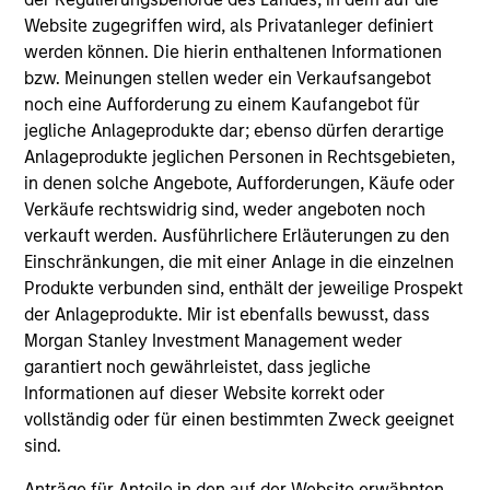
reinforced in many ways: curiosity, perspective and
Website zugegriffen wird, als Privatanleger definiert
partnership.
werden können. Die hierin enthaltenen Informationen
bzw. Meinungen stellen weder ein Verkaufsangebot
2
noch eine Aufforderung zu einem Kaufangebot für
jegliche Anlageprodukte dar; ebenso dürfen derartige
Anlageprodukte jeglichen Personen in Rechtsgebieten,
Reading Day
in denen solche Angebote, Aufforderungen, Käufe oder
Members of Global Opportunity participate in activities
Verkäufe rechtswidrig sind, weder angeboten noch
that emphasize the aforementioned core values that
verkauft werden. Ausführlichere Erläuterungen zu den
define the team's culture. For example, each person on
Einschränkungen, die mit einer Anlage in die einzelnen
the team spends at least one day per month focused on
Produkte verbunden sind, enthält der jeweilige Prospekt
reading, outside of the office or typical work
der Anlageprodukte. Mir ist ebenfalls bewusst, dass
environment. The purpose of maintaining a regular
Morgan Stanley Investment Management weder
reading day is to promote curiosity and help maintain
garantiert noch gewährleistet, dass jegliche
perspective. Whether it's a company annual report, an
Informationen auf dieser Website korrekt oder
article on a new disruptive technology in a science
vollständig oder für einen bestimmten Zweck geeignet
magazine or a value investing textbook, the team
sind.
believes it is critical to be able to pull oneself away from
Anträge für Anteile in den auf der Website erwähnten