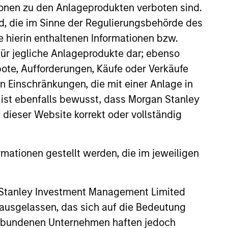
ionen zu den Anlageprodukten verboten sind.
nd, die im Sinne der Regulierungsbehörde des
e hierin enthaltenen Informationen bzw.
ür jegliche Anlageprodukte dar; ebenso
4
ote, Aufforderungen, Käufe oder Verkäufe
n Einschränkungen, die mit einer Anlage in
 ist ebenfalls bewusst, dass Morgan Stanley
dieser Website korrekt oder vollständig
Minimize Downside
Participation
rmationen gestellt werden, die im jeweiligen
 use
The objective of the high
ith the
quality philosophy is to
 Stanley Investment Management Limited
ver
participate in rising markets
 ausgelassen, das sich auf die Bedeutung
 buy
and preserve capital in
erbundenen Unternehmen haften jedoch
onable
declining markets. By avoiding