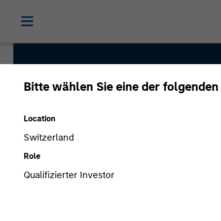
Bitte wählen Sie eine der folgenden
Atlanta Capital Hi
Growth
Location
Switzerland
Role
Strategy Inception
July 2006
Qualifizierter Investor
Asset Class