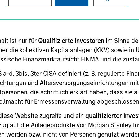
lt ist nur für
Qualifizierte Investoren
im Sinne de
t Approach
Investment Process
Portfoli
er die kollektiven Kapitalanlagen (KKV) sowie in 
nössische Finanzmarktaufsicht FINMA und die zust
 3 a-d, 3bis, 3ter CISA definiert (z. B. regulierte Fi
richtungen und Altersversorgungseinrichtungen mit
personen, die schriftlich erklärt haben, dass sie a
ided by a conservative large-cap growth disciplin
e Vollmacht für Ermessensverwaltung abgeschlossen
nt growth and stability in earnings with equities s
diese Website zugreife und ein
qualifizierter Inves
ezug auf die Anlageprodukte von Morgan Stanley 
n werden bzw. nicht von Personen genutzt werden