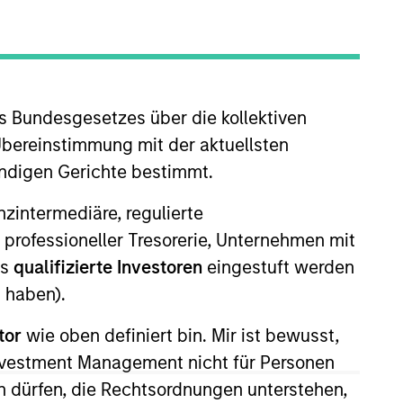
s Bundesgesetzes über die kollektiven
o Managers
Insights
Übereinstimmung mit der aktuellsten
ändigen Gerichte bestimmt.
nanzintermediäre, regulierte
 professioneller Tresorerie, Unternehmen mit
ls
qualifizierte Investoren
eingestuft werden
e that seeks to invest in companies
 haben).
elling below intrinsic value.
tor
wie oben definiert bin. Mir ist bewusst,
Investment Management nicht für Personen
 dürfen, die Rechtsordnungen unterstehen,