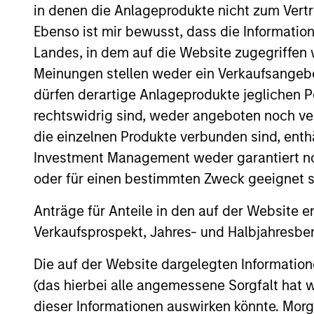
in denen die Anlageprodukte nicht zum Vertr
Ebenso ist mir bewusst, dass die Informatio
Landes, in dem auf die Website zugegriffen w
Differentiators
Meinungen stellen weder ein Verkaufsangebo
1
dürfen derartige Anlageprodukte jeglichen P
rechtswidrig sind, weder angeboten noch ver
die einzelnen Produkte verbunden sind, enth
Investment Management weder garantiert noch
Long-term
Con
oder für einen bestimmten Zweck geeignet s
definition of
Ear
Anträge für Anteile in den auf der Website e
quality
We see
Verkaufsprospekt, Jahres- und Halbjahresber
provid
Our approach identifies quality
Die auf der Website dargelegten Informati
opport
based upon the historical
(das hierbei alle angemessene Sorgfalt hat 
typica
consistency and stability of
dieser Informationen auswirken könnte. Mo
tailwin