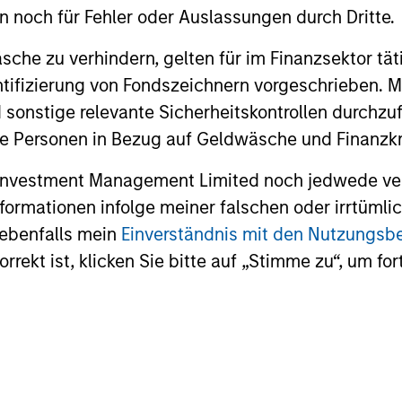
en noch für Fehler oder Auslassungen durch Dritte.
, and increasing market
valuations and allows ou
 These business models
investment thesis to dev
che zu verhindern, gelten für im Finanzsektor tät
lly maintain dominant
dentifizierung von Fondszeichnern vorgeschrieben
ises with enduring
 sonstige relevante Sicherheitskontrollen durchzu
itive advantages, high
 Personen in Bezug auf Geldwäsche und Finanzkri
rs to entry and pricing
 Investment Management Limited noch jedwede ve
 We have a bias towards
Informationen infolge meiner falschen oder irrtüm
ss models that generate
 ebenfalls mein
Einverständnis mit den Nutzungs
table and recurring
rekt ist, klicken Sie bitte auf „Stimme zu“, um for
es and strong,
nable free cash flows.