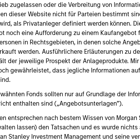
ieb zugelassen oder die Verbreitung von Informat
nen dieser Website nicht für Parteien bestimmt si
ird, als Privatanleger definiert werden können. Di
t noch eine Aufforderung zu einem Kaufangebot f
2
3
ersonen in Rechtsgebieten, in denen solche Angeb
kauft werden. Ausführlichere Erläuterungen zu de
ält der jeweilige Prospekt der Anlageprodukte. Mir
 gewährleistet, dass jegliche Informationen auf 
sistent
Long-term
ind.
nings Growth
Investors
rwähnten Fonds sollten nur auf Grundlage der Info
k companies that
As patient investors, we
icht enthalten sind („Angebotsunterlagen”).
e long-term growth
time to our advantage, w
onen entsprechen nach bestem Wissen von Morgan
unities. This growth is
goal of building wealth o
walten lassen) den Tatsachen und es wurde nichts
lly supported by secular
time. This enables us to
rgan Stanley Investment Management und seine v
ds, long product life
good businesses at reas