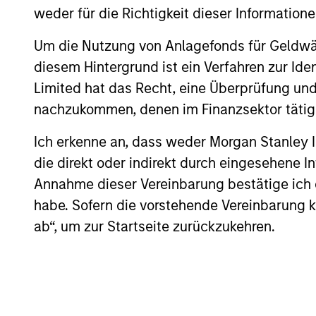
earnings growth over the past
weder für die Richtigkeit dieser Information
cycles
ten years and not just a point in
share.
time. This long-term lens
Um die Nutzung von Anlagefonds für Geldwäs
typica
results in a stable universe we
diesem Hintergrund ist ein Verfahren zur I
franch
know very well. We believe our
Limited hat das Recht, eine Überprüfung und
compet
search for consistent
nachzukommen, denen im Finanzsektor tätige
barrie
compounding companies will
Ich erkenne an, dass weder Morgan Stanley
power.
reduce volatility and risk.
die direkt oder indirekt durch eingesehene 
busine
Annahme dieser Vereinbarung bestätige ich
predic
habe. Sofern die vorstehende Vereinbarung kor
revenu
ab“, um zur Startseite zurückzukehren.
sustai