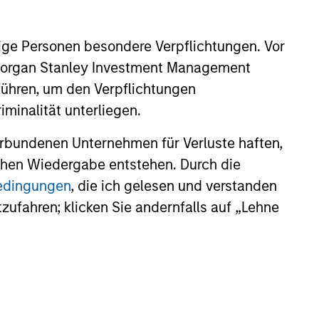
r
a volatile pattern, especially in
elop.
down markets, the power of
ige Personen besondere Verpflichtungen. Vor
compounding becomes even
. Morgan Stanley Investment Management
stronger and provides greater
führen, um den Verpflichtungen
long-term wealth.
minalität unterliegen.
rbundenen Unternehmen für Verluste haften,
lichen Wiedergabe entstehen. Durch die
bedingungen
, die ich gelesen und verstanden
tzufahren; klicken Sie andernfalls auf „Lehne