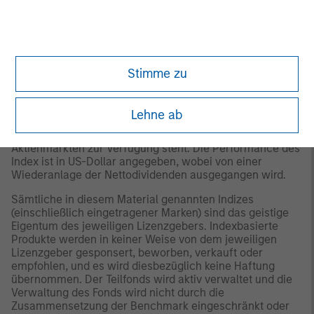
entstehen, verantwortlich.
Die in der Vergangenheit
erzielte Wertentwicklung ist keine Garantie für die
künftige Wertentwicklung.
2
Der
MSCI All Country World Index (ACWI)
ist ein um
Stimme zu
den Streubesitz bereinigter Marktkapitalisierungsindex,
der die Aktienmarktperformance der Industrie- und
Schwellenländer misst. Der Begriff „Streubesitz“ bezieht
Lehne ab
sich auf den Anteil der umlaufenden Aktien, von dem
angenommen wird, dass er Anlegern zum Kauf an den
Aktienmärkten zur Verfügung steht. Die Performance des
Index ist in US-Dollar angegeben, wobei von einer
Wiederanlage der Nettodividenden ausgegangen wird.
Sämtliche in diesem Material genannten Indizes
(einschließlich eingetragener Marken) sind das geistige
Eigentum des jeweiligen Lizenzgebers. Indexbasierte
Produkte werden in keiner Weise von dem jeweiligen
Lizenzgeber gesponsert, beworben, verkauft oder
empfohlen, und es wird diesbezüglich keine Haftung
übernommen. Der Teilfonds wird aktiv verwaltet und die
Verwaltung des Fonds wird nicht durch die
Zusammensetzung der Benchmark eingeschränkt oder