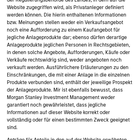
Belegschaft als die zugrunde liegende
Website zugegriffen wird, als Privatanleger definiert
Marktbenchmark an, gemessen am
werden können. Die hierin enthaltenen Informationen
durchschnittlichen Anteil an Frauen im Vorstand
bzw. Meinungen stellen weder ein Verkaufsangebot
und dem durchschnittlichen Anteil an
noch eine Aufforderung zu einem Kaufangebot für
Vorstandsmitgliedern aus unterrepräsentierten
jegliche Anlageprodukte dar; ebenso dürfen derartige
Anlageprodukte jeglichen Personen in Rechtsgebieten,
Ethnien.
in denen solche Angebote, Aufforderungen, Käufe oder
Verkäufe rechtswidrig sind, weder angeboten noch
verkauft werden. Ausführlichere Erläuterungen zu den
Der Wert der Anlagen und der durch diese erzielte
Einschränkungen, die mit einer Anlage in die einzelnen
Ertrag unterliegen Schwankungen. Zudem kann
Produkte verbunden sind, enthält der jeweilige Prospekt
nicht garantiert werden, dass der Fonds seine
der Anlageprodukte. Mir ist ebenfalls bewusst, dass
Anlageziele erreicht.
Morgan Stanley Investment Management weder
garantiert noch gewährleistet, dass jegliche
Informationen auf dieser Website korrekt oder
vollständig oder für einen bestimmten Zweck geeignet
Fondsangaben
sind.
Anträge für Anteile in den auf der Website erwähnten