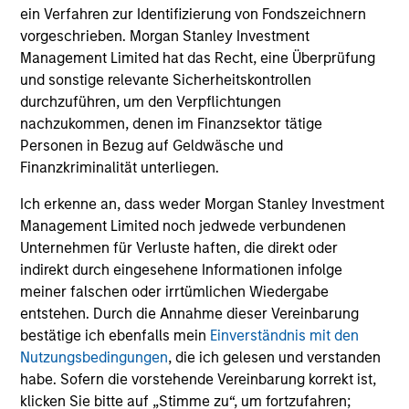
ein Verfahren zur Identifizierung von Fondszeichnern
Performance- und Index-Daten stammen von
vorgeschrieben. Morgan Stanley Investment
Morgan Stanley Investment Management.
Bitte
Management Limited hat das Recht, eine Überprüfung
klicken Sie hier
für weitere Performanceangaben
und sonstige relevante Sicherheitskontrollen
und wichtige Informationen, die sorgfältig zu lesen
durchzuführen, um den Verpflichtungen
sind.
nachzukommen, denen im Finanzsektor tätige
Personen in Bezug auf Geldwäsche und
Die
laufenden Kosten
spiegeln die Zahlungen und
Finanzkriminalität unterliegen.
Aufwendungen wider, die während des
Geschäftsbetriebs des Fonds anfallen und vom Vermögen
Ich erkenne an, dass weder Morgan Stanley Investment
des Fonds im Laufe der Zeit abgezogen werden. Enthalten
sind die Gebühren für die Anlageverwaltung
Management Limited noch jedwede verbundenen
(Verwaltungsgebühr), Depotbankgebühren und
Unternehmen für Verluste haften, die direkt oder
Administrationskosten.
indirekt durch eingesehene Informationen infolge
meiner falschen oder irrtümlichen Wiedergabe
entstehen. Durch die Annahme dieser Vereinbarung
Durchschnittliche jährliche
bestätige ich ebenfalls mein
Einverständnis mit den
Nutzungsbedingungen
, die ich gelesen und verstanden
Gesamtrendite
habe. Sofern die vorstehende Vereinbarung korrekt ist,
klicken Sie bitte auf „Stimme zu“, um fortzufahren;