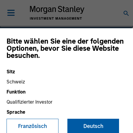
Bitte wählen Sie eine der folgenden
Calvert Diversity, Equity
Optionen, bevor Sie diese Website
besuchen.
and Inclusion Fund
Sitz
Schweiz
Marketingdokument
Funktion
Qualifizierter Investor
Kommentar
Sprache
Wesentliche Anlegerinformationen
Französisch
Deutsch
(KID)