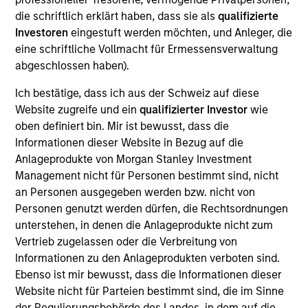
von Artikel 9 der europäischen
die schriftlich erklärt haben, dass sie als
qualifizierte
Offenlegungsverordnung für nachhaltige
Investoren
eingestuft werden möchten, und Anleger, die
eine schriftliche Vollmacht für Ermessensverwaltung
Geldanlagen.
abgeschlossen haben).
Anlageansatz
Ich bestätige, dass ich aus der Schweiz auf diese
Website zugreife und ein
qualifizierter Investor
wie
oben definiert bin. Mir ist bewusst, dass die
Das Anlageziel des Calvert Sustainable Diversity,
Informationen dieser Website in Bezug auf die
Equity and Inclusion Fund ist es, langfristigen
Anlageprodukte von Morgan Stanley Investment
Kapitalzuwachs (gemessen in US-Dollar) zu
Management nicht für Personen bestimmt sind, nicht
erzielen und Vielfalt, Gerechtigkeit und Inklusion zu
an Personen ausgegeben werden bzw. nicht von
fördern. Der Fonds investiert vor allem in
Personen genutzt werden dürfen, die Rechtsordnungen
Unternehmen, die dabei führend sind oder große
unterstehen, in denen die Anlageprodukte nicht zum
Fortschritte vorweisen können, eine diverse
Vertrieb zugelassen oder die Verbreitung von
Informationen zu den Anlageprodukten verboten sind.
Belegschaft und eine gleichberechtigte und
Ebenso ist mir bewusst, dass die Informationen dieser
inklusive Unternehmenskultur zu haben. Der Fonds
Website nicht für Parteien bestimmt sind, die im Sinne
strebt auf Portfolioebene eine diversere
der Regulierungsbehörde des Landes, in dem auf die