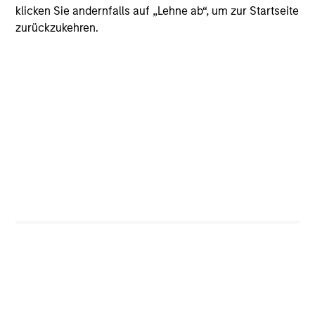
klicken Sie andernfalls auf „Lehne ab“, um zur Startseite
zurückzukehren.
Tax Character of
Distributions
Risiko-Rendite-Profil
Loading