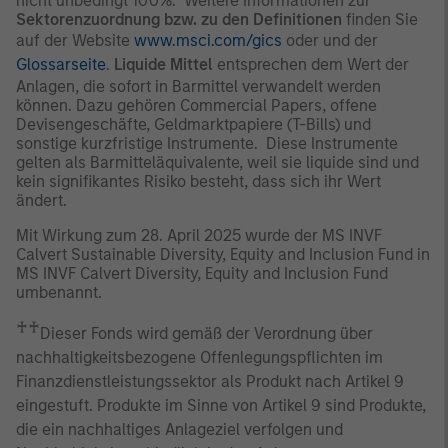
nicht unbedingt 100%. Weitere Informationen zur
Sektorenzuordnung bzw. zu den Definitionen
finden Sie
auf der Website
www.msci.com/gics
oder und der
Glossarseite
.
Liquide Mittel
entsprechen dem Wert der
Anlagen, die sofort in Barmittel verwandelt werden
können. Dazu gehören Commercial Papers, offene
Devisengeschäfte, Geldmarktpapiere (T-Bills) und
sonstige kurzfristige Instrumente. Diese Instrumente
gelten als Barmitteläquivalente, weil sie liquide sind und
kein signifikantes Risiko besteht, dass sich ihr Wert
ändert.
Mit Wirkung zum 28. April 2025 wurde der MS INVF
Calvert Sustainable Diversity, Equity and Inclusion Fund in
MS INVF Calvert Diversity, Equity and Inclusion Fund
umbenannt.
♰♰
Dieser Fonds wird gemäß der Verordnung über
nachhaltigkeitsbezogene Offenlegungspflichten im
Finanzdienstleistungssektor als Produkt nach Artikel 9
eingestuft. Produkte im Sinne von Artikel 9 sind Produkte,
die ein nachhaltiges Anlageziel verfolgen und