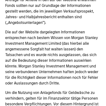
Fonds sollten nur auf Grundlage der Informationen
gestellt werden, die im jeweiligen Verkaufsprospekt,
Jahres- und Halbjahresbericht enthalten sind
(„Angebotsunterlagen”).
Die auf der Website dargelegten Informationen
Preise und Wertentwicklung
entsprechen nach bestem Wissen von Morgan Stanley
Investment Management Limited (das hierbei alle
angemessene Sorgfalt hat walten lassen) den
Die Wertentwicklung in der Vergangenheit ist kein
Tatsachen und es wurde nichts ausgelassen, das sich
verlässlicher Indikator für die künftige
auf die Bedeutung dieser Informationen auswirken
Wertentwicklung. Die Rendite kann infolge von
könnte. Morgan Stanley Investment Management und
seine verbundenen Unternehmen haften jedoch weder
Währungsschwankungen steigen oder sinken. Alle
für die Richtigkeit dieser Informationen noch für Fehler
Performanceangaben werden auf Basis der
oder Auslassungen durch Dritte.
Nettoinventarwerte (NIW) und abzüglich
Gebühren berechnet. Provisionen und Kosten, die
Um die Nutzung von Anlagefonds für Geldwäsche zu
bei der Ausgabe und der Rücknahme von Anteilen
verhindern, gelten für im Finanzsektor tätige Personen
besondere Verpflichtungen. Vor diesem Hintergrund ist
anfallen, werden nicht berücksichtigt. Alle