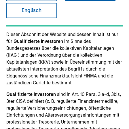
Englisch
Dieser Abschnitt der Website und dessen Inhalt ist nur
Ressourcen
für
Qualifizierte Investoren
im Sinne des
Bundesgesetzes über die kollektiven Kapitalanlagen
(KAG ) und der Verordnung über die kollektiven
Kapitalanlagen (KKV) sowie in Übereinstimmung mit der
aktuellsten Interpretation des Begriffs durch die
Überblick
Eidgenössische Finanzmarktaufsicht FINMA und die
zuständigen Gerichte bestimmt.
Qualifizierte Investoren
sind in Art. 10 Para. 3 a-d, 3bis,
Anlageziel
3ter CISA definiert (z. B. regulierte Finanzintermediäre,
regulierte Versicherungseinrichtungen, öffentliche
Langfristiges Wachstum Ihrer Anlage und
Einrichtungen und Altersversorgungseinrichtungen mit
Fortschritte bei Vielfalt, Gleichstellung und
professioneller Tresorerie, Unternehmen mit
Inklusion.Der Fonds fällt in den Geltungsbereich
professioneller Tresorerie, vermögende Privatpersonen,