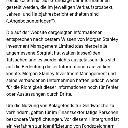
Fonds sollten nur auf Grundlage der Informationen
gestellt werden, die im jeweiligen Verkaufsprospekt,
Investment Professionals
Jahres- und Halbjahresbericht enthalten sind
(„Angebotsunterlagen”).
Die auf der Website dargelegten Informationen
entsprechen nach bestem Wissen von Morgan Stanley
Mark Bavoso
Investment Management Limited (das hierbei alle
Managing Director
angemessene Sorgfalt hat walten lassen) den
Tatsachen und es wurde nichts ausgelassen, das sich
auf die Bedeutung dieser Informationen auswirken
Schuyler Hooper, CFA
könnte. Morgan Stanley Investment Management und
seine verbundenen Unternehmen haften jedoch weder
Executive Director
für die Richtigkeit dieser Informationen noch für Fehler
oder Auslassungen durch Dritte.
Greg Waterman, CFA
Um die Nutzung von Anlagefonds für Geldwäsche zu
Executive Director
verhindern, gelten für im Finanzsektor tätige Personen
besondere Verpflichtungen. Vor diesem Hintergrund ist
ein Verfahren zur Identifizierung von Fondszeichnern