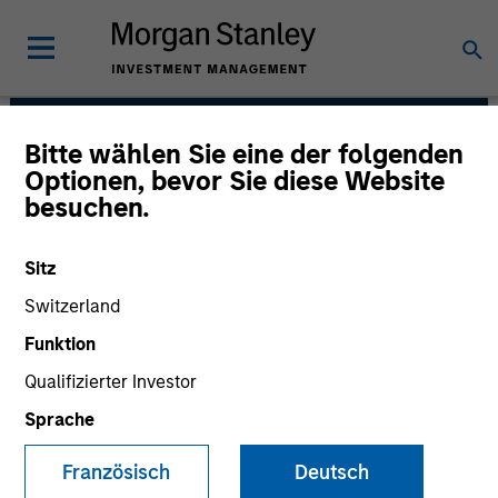
Bitte wählen Sie eine der folgenden
Portfolio Solutions
Optionen, bevor Sie diese Website
besuchen.
Group
Sitz
Switzerland
Funktion
Qualifizierter Investor
Sprache
The needs of our clients inform
Französisch
Deutsch
everything we do. We are committed to
delivering exceptional service and