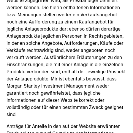
Website zugegriffen wird, als Privatanleger definiert
werden können. Die hierin enthaltenen Informationen
bzw. Meinungen stellen weder ein Verkaufsangebot
Jim Caron
noch eine Aufforderung zu einem Kaufangebot für
Managing Director
jegliche Anlageprodukte dar; ebenso dürfen derartige
Anlageprodukte jeglichen Personen in Rechtsgebieten,
in denen solche Angebote, Aufforderungen, Käufe oder
Damon Wu
Verkäufe rechtswidrig sind, weder angeboten noch
verkauft werden. Ausführlichere Erläuterungen zu den
Managing Director
Einschränkungen, die mit einer Anlage in die einzelnen
Produkte verbunden sind, enthält der jeweilige Prospekt
der Anlageprodukte. Mir ist ebenfalls bewusst, dass
Steven Turner, CFA
Morgan Stanley Investment Management weder
Managing Director
garantiert noch gewährleistet, dass jegliche
Informationen auf dieser Website korrekt oder
vollständig oder für einen bestimmten Zweck geeignet
Victoria Eckstein
sind.
Managing Director
Anträge für Anteile in den auf der Website erwähnten