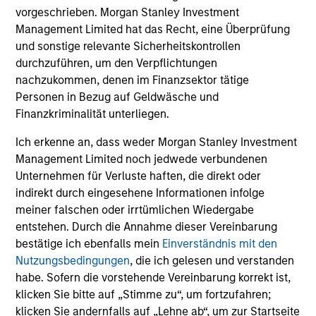
Edward Riguardi, CFA
vorgeschrieben. Morgan Stanley Investment
Management Limited hat das Recht, eine Überprüfung
Executive Director
und sonstige relevante Sicherheitskontrollen
durchzuführen, um den Verpflichtungen
nachzukommen, denen im Finanzsektor tätige
Li Zhang, CFA
Personen in Bezug auf Geldwäsche und
Executive Director
Finanzkriminalität unterliegen.
Ich erkenne an, dass weder Morgan Stanley Investment
Christian Beck, CFA
Management Limited noch jedwede verbundenen
Unternehmen für Verluste haften, die direkt oder
Executive Director
indirekt durch eingesehene Informationen infolge
meiner falschen oder irrtümlichen Wiedergabe
entstehen. Durch die Annahme dieser Vereinbarung
Yige Zou, CFA
bestätige ich ebenfalls mein
Einverständnis mit den
Executive Director
Nutzungsbedingungen
, die ich gelesen und verstanden
habe. Sofern die vorstehende Vereinbarung korrekt ist,
klicken Sie bitte auf „Stimme zu“, um fortzufahren;
Ravel Shen, CFA
klicken Sie andernfalls auf „Lehne ab“, um zur Startseite