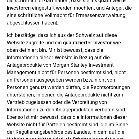
die schriftlich erklärt haben, dass sie als
qualifizierte
investment objectives.
Investoren
eingestuft werden möchten, und Anleger, die
eine schriftliche Vollmacht für Ermessensverwaltung
abgeschlossen haben).
Ich bestätige, dass ich aus der Schweiz auf diese
Website zugreife und ein
qualifizierter Investor
wie
oben definiert bin. Mir ist bewusst, dass die
Investment Committee
Informationen dieser Website in Bezug auf die
Anlageprodukte von Morgan Stanley Investment
Management nicht für Personen bestimmt sind, nicht
an Personen ausgegeben werden bzw. nicht von
Personen genutzt werden dürfen, die Rechtsordnungen
Rui de Figueiredo, Ph.D.
unterstehen, in denen die Anlageprodukte nicht zum
Managing Director
Vertrieb zugelassen oder die Verbreitung von
Informationen zu den Anlageprodukten verboten sind.
Ebenso ist mir bewusst, dass die Informationen dieser
Website nicht für Parteien bestimmt sind, die im Sinne
Ryan Meredith, FFA, CFA
der Regulierungsbehörde des Landes, in dem auf die
Managing Director