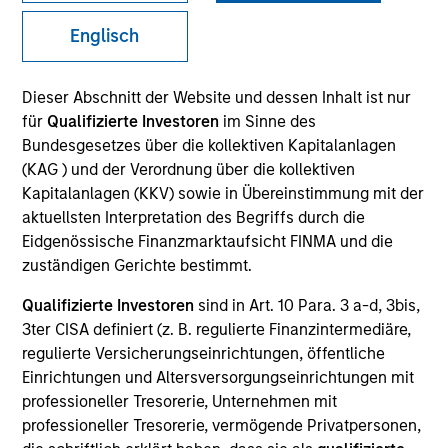
superior investment results.
Englisch
Strategies
Dieser Abschnitt der Website und dessen Inhalt ist nur
für
Qualifizierte Investoren
im Sinne des
Bundesgesetzes über die kollektiven Kapitalanlagen
The Portfolio Solutions Group is a comprehensive
(KAG ) und der Verordnung über die kollektiven
multi-asset business, with activity across all asset
Kapitalanlagen (KKV) sowie in Übereinstimmung mit der
strategies and types (traditional and alternative),
aktuellsten Interpretation des Begriffs durch die
through solutions that span fully liquid (public assets),
Eidgenössische Finanzmarktaufsicht FINMA und die
comprehensive (public and private assets) and fully
zuständigen Gerichte bestimmt.
private portfolios. Offerings are delivered via a
Qualifizierte Investoren
sind in Art. 10 Para. 3 a-d, 3bis,
managed portfolio or model, in discretionary or
3ter CISA definiert (z. B. regulierte Finanzintermediäre,
advisory format.
regulierte Versicherungseinrichtungen, öffentliche
The team’s expertise lies in partnering with
Einrichtungen und Altersversorgungseinrichtungen mit
institutional, intermediaries and high net worth
professioneller Tresorerie, Unternehmen mit
investors to understand their unique needs and
professioneller Tresorerie, vermögende Privatpersonen,
crafting solutions to help them achieve their overall