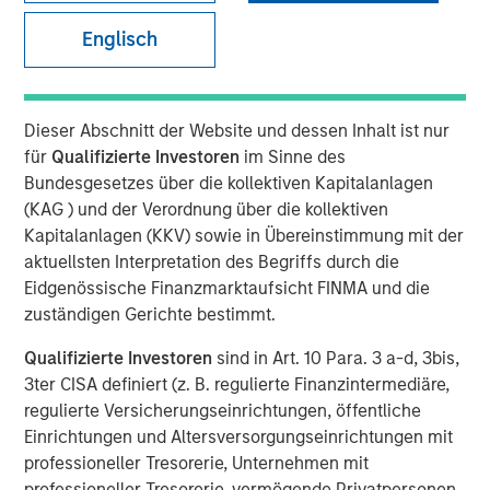
Englisch
MINNEAPOLIS, MN February 16, 2022
Minneapolis-based AWT Labels & Packaging, Inc. (AWT), a
Dieser Abschnitt der Website und dessen Inhalt ist nur
leading provider of specialty labels and packaging for
für
Qualifizierte Investoren
im Sinne des
the healthcare, food & beverage, personal care, and
Bundesgesetzes über die kollektiven Kapitalanlagen
industrial durable end markets, today announced the
(KAG ) und der Verordnung über die kollektiven
acquisition of Labeltronix.
Kapitalanlagen (KKV) sowie in Übereinstimmung mit der
Labeltronix is a leading label manufacturer of premium
aktuellsten Interpretation des Begriffs durch die
craft labels with headquarters in Anaheim, CA. The
Eidgenössische Finanzmarktaufsicht FINMA und die
company serves some of the country’s most prominent
zuständigen Gerichte bestimmt.
brands, in a variety of markets including wine and spirits,
Qualifizierte Investoren
sind in Art. 10 Para. 3 a-d, 3bis,
craft beer, nutraceutical, food and beverage, and other
3ter CISA definiert (z. B. regulierte Finanzintermediäre,
CPG sectors. The business will continue to operate under
regulierte Versicherungseinrichtungen, öffentliche
the Labeltronix name.
Einrichtungen und Altersversorgungseinrichtungen mit
“We are elated with the addition of Labeltronix to the
professioneller Tresorerie, Unternehmen mit
AWT family,” said Bruce Hanson, CEO of AWT. “Labeltronix
professioneller Tresorerie, vermögende Privatpersonen,