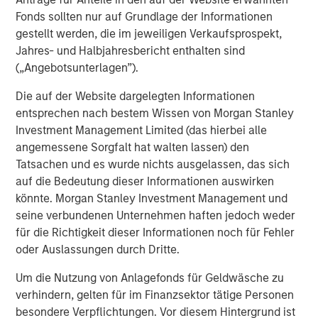
Founded in 1991, AWT is a narrow and wide web
Fonds sollten nur auf Grundlage der Informationen
converter of labels and flexible packaging focused on
gestellt werden, die im jeweiligen Verkaufsprospekt,
the Healthcare, Personal Care, Food, Beverage, and
Jahres- und Halbjahresbericht enthalten sind
Durable end markets. AWT’s primary business is
(„Angebotsunterlagen”).
converting film and paper substrates into pressure-
sensitive labels, shrink-sleeves, extended content labels,
Die auf der Website dargelegten Informationen
digital labels, flexible packaging, and other specialty
entsprechen nach bestem Wissen von Morgan Stanley
products for a variety of applications and end markets.
Investment Management Limited (das hierbei alle
The company uses the latest in flexographic and digital
angemessene Sorgfalt hat walten lassen) den
printing equipment, and currently operates facilities in
Tatsachen und es wurde nichts ausgelassen, das sich
Minneapolis, Minnesota (HQ), South Elgin, Illinois,
auf die Bedeutung dieser Informationen auswirken
Hauppauge, New York (Citation Healthcare Labels), Grand
könnte. Morgan Stanley Investment Management und
Blanc, Michigan (MacArthur LLC). More information about
seine verbundenen Unternehmen haften jedoch weder
AWT can be found at
https://awtlabelpack.com
.
für die Richtigkeit dieser Informationen noch für Fehler
oder Auslassungen durch Dritte.
About Labeltronix
Um die Nutzung von Anlagefonds für Geldwäsche zu
Labeltronix helps brands bring premium crafted labels to
verhindern, gelten für im Finanzsektor tätige Personen
life. Using the latest label printing technology, Labeltronix
besondere Verpflichtungen. Vor diesem Hintergrund ist