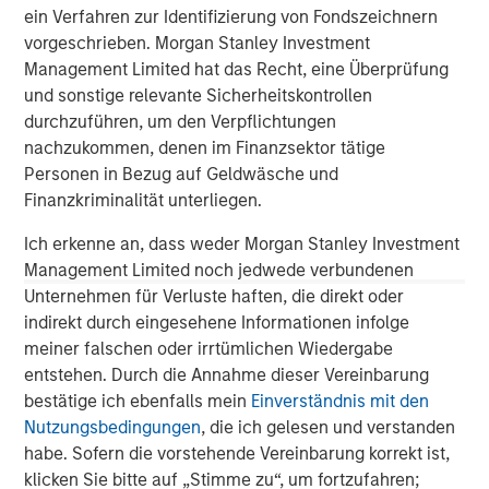
offers labels with the best materials, finishes and
ein Verfahren zur Identifizierung von Fondszeichnern
customer service. The company makes the most
vorgeschrieben. Morgan Stanley Investment
innovative label concepts a reality for wine, spirits, craft
Management Limited hat das Recht, eine Überprüfung
beer, cannabis products, and other CPG sectors. More
und sonstige relevante Sicherheitskontrollen
information about Labeltronix can be found
durchzuführen, um den Verpflichtungen
at
www.labeltronix.com
and
www.rethinklabel.com
nachzukommen, denen im Finanzsektor tätige
Personen in Bezug auf Geldwäsche und
About Morgan Stanley Capital Partners
Finanzkriminalität unterliegen.
Morgan Stanley Capital Partners, part of Morgan Stanley
Ich erkenne an, dass weder Morgan Stanley Investment
Investment Management, is a leading middle-market
Management Limited noch jedwede verbundenen
private equity platform that has invested capital in a
Unternehmen für Verluste haften, die direkt oder
broad spectrum of industries for over three decades.
indirekt durch eingesehene Informationen infolge
Morgan Stanley Capital Partners focuses on privately
meiner falschen oder irrtümlichen Wiedergabe
negotiated equity and equity-related investments
entstehen. Durch die Annahme dieser Vereinbarung
primarily in North America and seeks to create value in
bestätige ich ebenfalls mein
Einverständnis mit den
portfolio companies primarily in a series of subsectors in
Nutzungsbedingungen
, die ich gelesen und verstanden
the business services, consumer, healthcare, education
habe. Sofern die vorstehende Vereinbarung korrekt ist,
and industrials markets with an emphasis on driving
klicken Sie bitte auf „Stimme zu“, um fortzufahren;
significant organic and acquisition growth through an