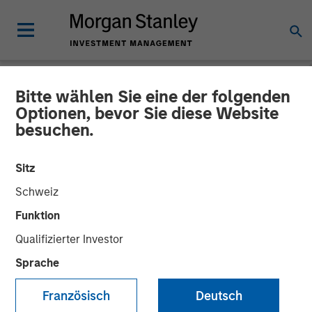
Bitte wählen Sie eine der folgenden
NEWSROOM
Optionen, bevor Sie diese Website
besuchen.
AWT Labels & Packaging
Extends Labeling Portfolio
Sitz
with Labeltronix
Schweiz
Acquisition
Funktion
Qualifizierter Investor
Sprache
17 FEBRUAR 2022
Französisch
Deutsch