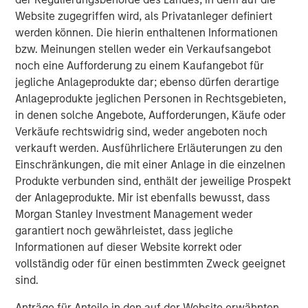
network, and national resources, we’ll be able to bring
Website zugegriffen wird, als Privatanleger definiert
our premium product labels to more customers and
werden können. Die hierin enthaltenen Informationen
brands. Additionally, ReThink Labeling, a division of
bzw. Meinungen stellen weder ein Verkaufsangebot
Labeltronix, is dedicated to bringing innovative on-
noch eine Aufforderung zu einem Kaufangebot für
demand label solutions to more customers.”
jegliche Anlageprodukte dar; ebenso dürfen derartige
Anlageprodukte jeglichen Personen in Rechtsgebieten,
Under AWT, Labeltronix will continue to provide the
in denen solche Angebote, Aufforderungen, Käufe oder
highest-quality product labeling solutions, including their
Verkäufe rechtswidrig sind, weder angeboten noch
proprietary Lean Labeling® process, to customers across
verkauft werden. Ausführlichere Erläuterungen zu den
North America.
Einschränkungen, die mit einer Anlage in die einzelnen
Labeltronix represents the second acquisition by AWT in
Produkte verbunden sind, enthält der jeweilige Prospekt
recent months, following the January acquisition of
der Anlageprodukte. Mir ist ebenfalls bewusst, dass
MacArthur Corporation, a leading manufacturer of
Morgan Stanley Investment Management weder
custom engineered industrial and durable label solutions
garantiert noch gewährleistet, dass jegliche
with headquarters in Grand Blanc, MI, and operations in
Informationen auf dieser Website korrekt oder
Michigan, Poland, and China.
vollständig oder für einen bestimmten Zweck geeignet
sind.
About AWT
Anträge für Anteile in den auf der Website erwähnten