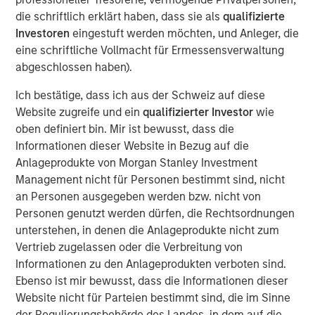
has built an incredible reputation of providing award
die schriftlich erklärt haben, dass sie als
qualifizierte
winning labels that help brands stand out in the crowd.
Investoren
eingestuft werden möchten, und Anleger, die
Their commitment to quality and a first-class customer
eine schriftliche Vollmacht für Ermessensverwaltung
experience aligns well with our core values, and their
abgeschlossen haben).
innovative, best-in-class manufacturing facility will
Ich bestätige, dass ich aus der Schweiz auf diese
become AWT’s flagship site on the West Coast. We are
Website zugreife und ein
qualifizierter Investor
wie
excited to continue acquiring great businesses and
oben definiert bin. Mir ist bewusst, dass die
partnering with great teams to find ways to deliver more
Informationen dieser Website in Bezug auf die
value to our customers’ ongoing needs.”
Anlageprodukte von Morgan Stanley Investment
AWT’s acquisition of Labeltronix will add to their
Management nicht für Personen bestimmt sind, nicht
attractive end-market presence, high-end premium
an Personen ausgegeben werden bzw. nicht von
crafted label manufacturing capabilities, and will have an
Personen genutzt werden dürfen, die Rechtsordnungen
immediate impact in adding value for existing and new
unterstehen, in denen die Anlageprodukte nicht zum
customers.
Vertrieb zugelassen oder die Verbreitung von
Informationen zu den Anlageprodukten verboten sind.
“We’re thrilled with the opportunity to become part of
Ebenso ist mir bewusst, dass die Informationen dieser
AWT,” said John Trail, President of Labeltronix. “With the
Website nicht für Parteien bestimmt sind, die im Sinne
support of AWT’s diverse operations, broad facility
der Regulierungsbehörde des Landes, in dem auf die