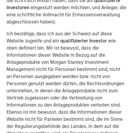
(CEMS) and Data Acquisition Systems (DAS) services with
die schriftlich erklärt haben, dass sie als
qualifizierte
more than 50 years of innovation and client success.
Investoren
eingestuft werden möchten, und Anleger, die
eine schriftliche Vollmacht für Ermessensverwaltung
For decades, ESC Spectrum has helped industrial
abgeschlossen haben).
facilities meet stringent air-emissions regulations through
its vertically integrated portfolio of software, hardware,
Ich bestätige, dass ich aus der Schweiz auf diese
and field services. By bringing ESC Spectrum’s talent and
Website zugreife und ein
qualifizierter Investor
wie
technology into Alliance, the combined organization gains
oben definiert bin. Mir ist bewusst, dass die
extensive experience in CEMS and DAS engineering, data
Informationen dieser Website in Bezug auf die
analytics, integration, and lifecycle support, extending
Anlageprodukte von Morgan Stanley Investment
Alliance’s ability to serve clients across every regulated
Management nicht für Personen bestimmt sind, nicht
industry and geography.
an Personen ausgegeben werden bzw. nicht von
Personen genutzt werden dürfen, die Rechtsordnungen
“This transaction is a watershed moment for our
unterstehen, in denen die Anlageprodukte nicht zum
company and the emissions monitoring marketplace,”
Vertrieb zugelassen oder die Verbreitung von
said Chris LeMay, Chief Executive Officer of Alliance.
Informationen zu den Anlageprodukten verboten sind.
“ESC Spectrum’s proven, end-to-end solutions and scale
Ebenso ist mir bewusst, dass die Informationen dieser
instantly elevate Alliance to the leading provider of CEMS
Website nicht für Parteien bestimmt sind, die im Sinne
and DAS services across the globe. Together we will
der Regulierungsbehörde des Landes, in dem auf die
deliver unparalleled value – pairing world-class