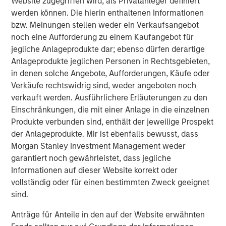
Website zugegriffen wird, als Privatanleger definiert
monitoring technology with the industry’s largest field-
werden können. Die hierin enthaltenen Informationen
service, parts, and technology footprint.”
bzw. Meinungen stellen weder ein Verkaufsangebot
noch eine Aufforderung zu einem Kaufangebot für
The acquisition enables Alliance to:
jegliche Anlageprodukte dar; ebenso dürfen derartige
Deliver the first truly end-to-end CEMS platform –
Anlageprodukte jeglichen Personen in Rechtsgebieten,
from integration and installation to real-time data
in denen solche Angebote, Aufforderungen, Käufe oder
management, regulatory reporting, and long-term
Verkäufe rechtswidrig sind, weder angeboten noch
maintenance
verkauft werden. Ausführlichere Erläuterungen zu den
Einschränkungen, die mit einer Anlage in die einzelnen
Bundle CEMS, Stack Testing, Environmental
Produkte verbunden sind, enthält der jeweilige Prospekt
Compliance, and Laboratory Testing to lower the
der Anlageprodukte. Mir ist ebenfalls bewusst, dass
total cost of compliance and streamline vendor
Morgan Stanley Investment Management weder
management for clients
garantiert noch gewährleistet, dass jegliche
Informationen auf dieser Website korrekt oder
Scale ESC Spectrum’s commercial model across
vollständig oder für einen bestimmten Zweck geeignet
Alliance’s nationwide service network, accelerating
sind.
time-to-value for thousands of facilities already
under Alliance care
Anträge für Anteile in den auf der Website erwähnten