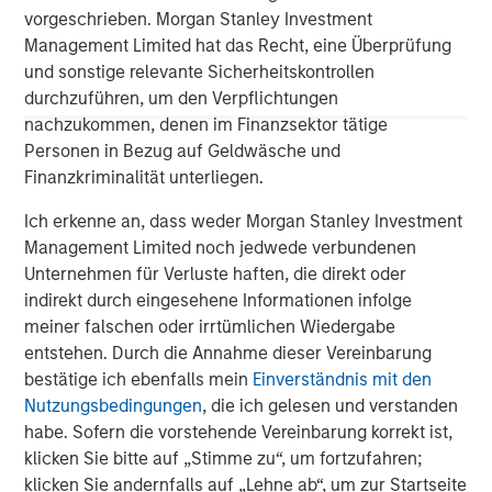
(MSCP), a leading private equity firm with deep
vorgeschrieben. Morgan Stanley Investment
experience supporting growth-oriented businesses in the
Management Limited hat das Recht, eine Überprüfung
industrial and environmental services sectors. MSCP has
und sonstige relevante Sicherheitskontrollen
played a critical role in supporting Alliance’s acquisition
durchzuführen, um den Verpflichtungen
strategy and operational expansion as the company
nachzukommen, denen im Finanzsektor tätige
scales to meet growing regulatory and sustainability
Personen in Bezug auf Geldwäsche und
demands across the market.
Finanzkriminalität unterliegen.
Jones Day served as legal advisor to Alliance.
Ich erkenne an, dass weder Morgan Stanley Investment
Management Limited noch jedwede verbundenen
About Alliance Technical Group
Unternehmen für Verluste haften, die direkt oder
indirekt durch eingesehene Informationen infolge
Alliance Technical Group, LLC (Alliance), headquartered in
meiner falschen oder irrtümlichen Wiedergabe
Decatur, AL, is the premier environmental services and
entstehen. Durch die Annahme dieser Vereinbarung
solutions company dedicated to helping facilities achieve
bestätige ich ebenfalls mein
Einverständnis mit den
their environmental goals and navigate regulatory
Nutzungsbedingungen
, die ich gelesen und verstanden
changes. With more than 2,200 employees located in
habe. Sofern die vorstehende Vereinbarung korrekt ist,
60-plus offices across the U.S. and Canada, Alliance
klicken Sie bitte auf „Stimme zu“, um fortzufahren;
specializes in Environmental Compliance, On-site Testing
klicken Sie andernfalls auf „Lehne ab“, um zur Startseite