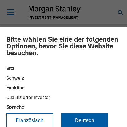
Bitte wählen Sie eine der folgenden
NEWSROOM
Optionen, bevor Sie diese Website
besuchen.
Alliance Technical Group
Acquires ESC Spectrum,
Sitz
Cementing Global
Schweiz
Leadership in Continuous
Funktion
Qualifizierter Investor
Emissions Monitoring
Sprache
(CEMS) and Data
Acquisition Systems (DAS)
Französisch
Deutsch