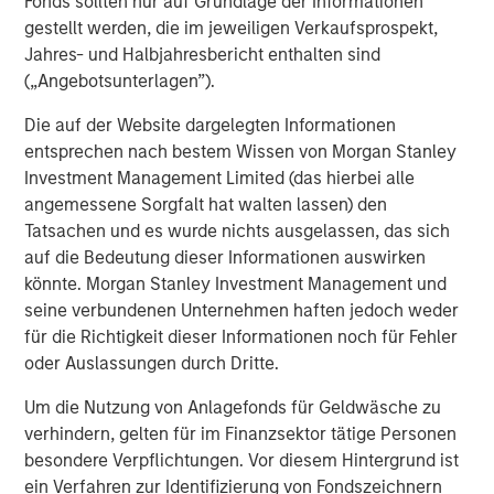
Fonds sollten nur auf Grundlage der Informationen
Invest in next-generation emissions data analytics,
gestellt werden, die im jeweiligen Verkaufsprospekt,
unlocking predictive insights that help clients
Jahres- und Halbjahresbericht enthalten sind
optimize operations, minimize downtime, and stay
(„Angebotsunterlagen”).
ahead of evolving regulations
Die auf der Website dargelegten Informationen
“Joining forces with Alliance amplifies everything we do
entsprechen nach bestem Wissen von Morgan Stanley
best,” added Jeff Rabensteine, President of ESC
Investment Management Limited (das hierbei alle
Spectrum. “We now have the resources and reach to
angemessene Sorgfalt hat walten lassen) den
accelerate product innovation, expand field support, and
Tatsachen und es wurde nichts ausgelassen, das sich
ultimately help more clients achieve comprehensive
auf die Bedeutung dieser Informationen auswirken
compliance in a rapidly changing regulatory landscape.”
könnte. Morgan Stanley Investment Management und
The transaction represents a significant milestone in
seine verbundenen Unternehmen haften jedoch weder
Alliance’s strategic growth plan to assemble the
für die Richtigkeit dieser Informationen noch für Fehler
industry’s most specialized technical capabilities under
oder Auslassungen durch Dritte.
one roof – empowering regulated industries across North
Um die Nutzung von Anlagefonds für Geldwäsche zu
America to meet their environmental obligations with
verhindern, gelten für im Finanzsektor tätige Personen
confidence.
besondere Verpflichtungen. Vor diesem Hintergrund ist
Alliance is backed by Morgan Stanley Capital Partners
ein Verfahren zur Identifizierung von Fondszeichnern