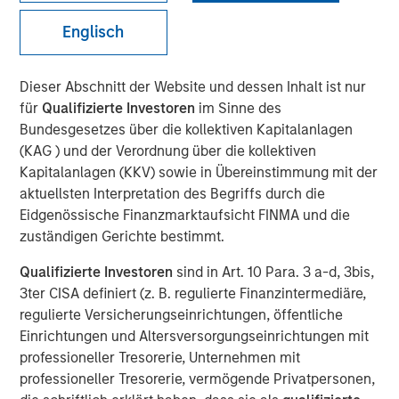
Englisch
07 JULI 2025
Dieser Abschnitt der Website und dessen Inhalt ist nur
für
Qualifizierte Investoren
im Sinne des
Bundesgesetzes über die kollektiven Kapitalanlagen
(KAG ) und der Verordnung über die kollektiven
Decatur, AL and Pensacola, FL – July 7, 2025
Kapitalanlagen (KKV) sowie in Übereinstimmung mit der
Acquisition unites industry-leading expertise to create the
aktuellsten Interpretation des Begriffs durch die
most comprehensive emissions-compliance platform
Eidgenössische Finanzmarktaufsicht FINMA und die
worldwide
zuständigen Gerichte bestimmt.
Decatur, AL and Pensacola, FL – July 7, 2025 – Alliance
Qualifizierte Investoren
sind in Art. 10 Para. 3 a-d, 3bis,
Technical Group (“Alliance”), a premier provider of
3ter CISA definiert (z. B. regulierte Finanzintermediäre,
environmental compliance, on-site testing and
regulierte Versicherungseinrichtungen, öffentliche
monitoring, and laboratory testing services, today
Einrichtungen und Altersversorgungseinrichtungen mit
announced the acquisition of ESC Spectrum, the premier
professioneller Tresorerie, Unternehmen mit
provider of Continuous Emissions Monitoring Systems
professioneller Tresorerie, vermögende Privatpersonen,