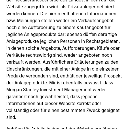
Brian S. Ellis, CFA
Website zugegriffen wird, als Privatanleger definiert
Managing Director
werden können. Die hierin enthaltenen Informationen
bzw. Meinungen stellen weder ein Verkaufsangebot
noch eine Aufforderung zu einem Kaufangebot für
Utkarsh Sharma
jegliche Anlageprodukte dar; ebenso dürfen derartige
Managing Director
Anlageprodukte jeglichen Personen in Rechtsgebieten,
in denen solche Angebote, Aufforderungen, Käufe oder
Verkäufe rechtswidrig sind, weder angeboten noch
Eric Jesionowski
verkauft werden. Ausführlichere Erläuterungen zu den
Executive Director
Einschränkungen, die mit einer Anlage in die einzelnen
Produkte verbunden sind, enthält der jeweilige Prospekt
der Anlageprodukte. Mir ist ebenfalls bewusst, dass
Morgan Stanley Investment Management weder
Anton Heese
garantiert noch gewährleistet, dass jegliche
Executive Director
Informationen auf dieser Website korrekt oder
vollständig oder für einen bestimmten Zweck geeignet
sind.
Kinzer Jennings, CFA
Executive Director
Anträge für Anteile in den auf der Website erwähnten