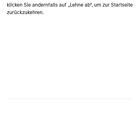
klicken Sie andernfalls auf „Lehne ab“, um zur Startseite
zurückzukehren.
Albert Giroux
Executive Director
Shuai Zhang, CFA
Managing Director
Andrew W. Goodale
Managing Director