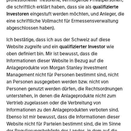
die schriftlich erklärt haben, dass sie als
qualifizierte
Mike Rosborough
Investoren
eingestuft werden möchten, und Anleger, die
Managing Director
eine schriftliche Vollmacht für Ermessensverwaltung
abgeschlossen haben).
Leon Grenyer
Ich bestätige, dass ich aus der Schweiz auf diese
Website zugreife und ein
qualifizierter Investor
wie
Managing Director
oben definiert bin. Mir ist bewusst, dass die
Informationen dieser Website in Bezug auf die
Anlageprodukte von Morgan Stanley Investment
Joseph Mehlman, CFA
Management nicht für Personen bestimmt sind, nicht
Managing Director
an Personen ausgegeben werden bzw. nicht von
Personen genutzt werden dürfen, die Rechtsordnungen
unterstehen, in denen die Anlageprodukte nicht zum
Angie Salam
Vertrieb zugelassen oder die Verbreitung von
Managing Director
Informationen zu den Anlageprodukten verboten sind.
Ebenso ist mir bewusst, dass die Informationen dieser
Website nicht für Parteien bestimmt sind, die im Sinne
der Regulierungsbehörde des Landes, in dem auf die