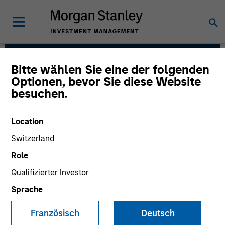
Bitte wählen Sie eine der folgenden
Broad Markets Fixed
Optionen, bevor Sie diese Website
besuchen.
Income Team
Location
Switzerland
Role
Qualifizierter Investor
Sprache
Strategies
Französisch
Deutsch