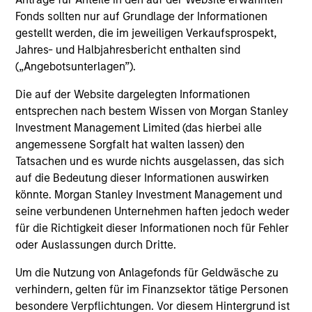
Fonds sollten nur auf Grundlage der Informationen
gestellt werden, die im jeweiligen Verkaufsprospekt,
Jahres- und Halbjahresbericht enthalten sind
Dipen Patel
(„Angebotsunterlagen”).
Executive Director
Die auf der Website dargelegten Informationen
entsprechen nach bestem Wissen von Morgan Stanley
Matthew C. Dunning
Investment Management Limited (das hierbei alle
angemessene Sorgfalt hat walten lassen) den
Executive Director
Tatsachen und es wurde nichts ausgelassen, das sich
auf die Bedeutung dieser Informationen auswirken
könnte. Morgan Stanley Investment Management und
Stella Ma, CFA
seine verbundenen Unternehmen haften jedoch weder
Executive Director
für die Richtigkeit dieser Informationen noch für Fehler
oder Auslassungen durch Dritte.
Alec Schaefer, CFA
Um die Nutzung von Anlagefonds für Geldwäsche zu
verhindern, gelten für im Finanzsektor tätige Personen
Executive Director
besondere Verpflichtungen. Vor diesem Hintergrund ist