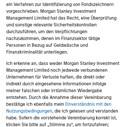
ein Verfahren zur Identifizierung von Fondszeichnern
vorgeschrieben. Morgan Stanley Investment
Mihir Shah
Management Limited hat das Recht, eine Überprüfung
Vice President
und sonstige relevante Sicherheitskontrollen
durchzuführen, um den Verpflichtungen
nachzukommen, denen im Finanzsektor tätige
Shane McNamara
Personen in Bezug auf Geldwäsche und
Vice President
Finanzkriminalität unterliegen.
Ich erkenne an, dass weder Morgan Stanley Investment
Management Limited noch jedwede verbundenen
Romana Tasevska
Unternehmen für Verluste haften, die direkt oder
Vice President
indirekt durch eingesehene Informationen infolge
meiner falschen oder irrtümlichen Wiedergabe
entstehen. Durch die Annahme dieser Vereinbarung
bestätige ich ebenfalls mein
Einverständnis mit den
Nutzungsbedingungen
, die ich gelesen und verstanden
Portfolio Specialists
habe. Sofern die vorstehende Vereinbarung korrekt ist,
klicken Sie bitte auf „Stimme zu“, um fortzufahren;