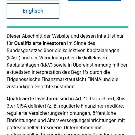
Our team provides exposure to what we consider the
Englisch
best ideas in fixed income. Leveraging the expertise of
our specialized teams, we use a team-based, rigorous
and disciplined process that seeks out superior and
Dieser Abschnitt der Website und dessen Inhalt ist nur
repeatable results.
für
Qualifizierte Investoren
im Sinne des
Bundesgesetzes über die kollektiven Kapitalanlagen
(KAG ) und der Verordnung über die kollektiven
Kapitalanlagen (KKV) sowie in Übereinstimmung mit der
aktuellsten Interpretation des Begriffs durch die
Portfolio Managers
Eidgenössische Finanzmarktaufsicht FINMA und die
zuständigen Gerichte bestimmt.
Qualifizierte Investoren
sind in Art. 10 Para. 3 a-d, 3bis,
3ter CISA definiert (z. B. regulierte Finanzintermediäre,
Vishal Khanduja, CFA
regulierte Versicherungseinrichtungen, öffentliche
Managing Director
Einrichtungen und Altersversorgungseinrichtungen mit
professioneller Tresorerie, Unternehmen mit
professioneller Tresorerie, vermögende Privatpersonen,