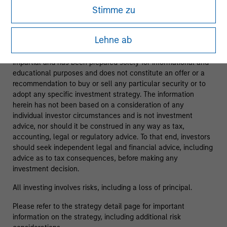
Stimme zu
As of 08/05/2025. Team information may change from time
to time.
Lehne ab
This material is a general communication, which is not
impartial and has been prepared solely for informational and
educational purposes and does not constitute an offer or a
recommendation to buy or sell any particular security or to
adopt any specific investment strategy. The information
herein has not been based on a consideration of any
individual investor circumstances and is not investment
advice, nor should it be construed in any way as tax,
accounting, legal or regulatory advice. To that end, investors
should seek independent legal and financial advice, including
advice as to tax consequences, before making any
investment decision.
All investing involves risks, including a loss of principal.
Please refer to the strategy detail page for important
information on the strategy, including additional risk