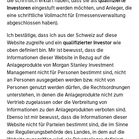
die schriftlich erklärt haben, dass sie als
qualifizierte
William Lock
Investoren
eingestuft werden möchten, und Anleger, die
eine schriftliche Vollmacht für Ermessensverwaltung
Managing Director
abgeschlossen haben).
Ich bestätige, dass ich aus der Schweiz auf diese
Bruno Paulson
Website zugreife und ein
qualifizierter Investor
wie
Managing Director
oben definiert bin. Mir ist bewusst, dass die
Informationen dieser Website in Bezug auf die
Anlageprodukte von Morgan Stanley Investment
Management nicht für Personen bestimmt sind, nicht
Alex Gabriele
an Personen ausgegeben werden bzw. nicht von
Managing Director
Personen genutzt werden dürfen, die Rechtsordnungen
unterstehen, in denen die Anlageprodukte nicht zum
Vertrieb zugelassen oder die Verbreitung von
Richard Perrott
Informationen zu den Anlageprodukten verboten sind.
Managing Director
Ebenso ist mir bewusst, dass die Informationen dieser
Website nicht für Parteien bestimmt sind, die im Sinne
der Regulierungsbehörde des Landes, in dem auf die
Isabelle Mast