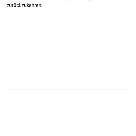
zurückzukehren.
Sarah Hudson
Managing Director
Monica Carta
Executive Director
David Bernard
Executive Director
Colleen Dyer
Executive Director