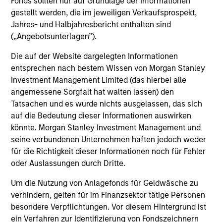
Fonds sollten nur auf Grundlage der Informationen
gestellt werden, die im jeweiligen Verkaufsprospekt,
Jahres- und Halbjahresbericht enthalten sind
(„Angebotsunterlagen”).
Helena Miles
Vice President
Die auf der Website dargelegten Informationen
entsprechen nach bestem Wissen von Morgan Stanley
Investment Management Limited (das hierbei alle
Sora P. Utzinger
angemessene Sorgfalt hat walten lassen) den
Vice President
Tatsachen und es wurde nichts ausgelassen, das sich
auf die Bedeutung dieser Informationen auswirken
könnte. Morgan Stanley Investment Management und
seine verbundenen Unternehmen haften jedoch weder
Scott Adam
für die Richtigkeit dieser Informationen noch für Fehler
Vice President
oder Auslassungen durch Dritte.
Um die Nutzung von Anlagefonds für Geldwäsche zu
Investment Professional
verhindern, gelten für im Finanzsektor tätige Personen
besondere Verpflichtungen. Vor diesem Hintergrund ist
ein Verfahren zur Identifizierung von Fondszeichnern