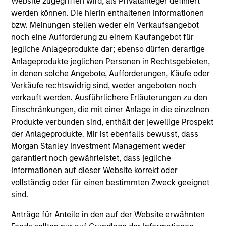
Website zugegriffen wird, als Privatanleger definiert
werden können. Die hierin enthaltenen Informationen
Executive Director
bzw. Meinungen stellen weder ein Verkaufsangebot
noch eine Aufforderung zu einem Kaufangebot für
jegliche Anlageprodukte dar; ebenso dürfen derartige
Anton Kryachok
Anlageprodukte jeglichen Personen in Rechtsgebieten,
Executive Director
in denen solche Angebote, Aufforderungen, Käufe oder
Verkäufe rechtswidrig sind, weder angeboten noch
verkauft werden. Ausführlichere Erläuterungen zu den
Marte Borhaug
Einschränkungen, die mit einer Anlage in die einzelnen
Executive Director
Produkte verbunden sind, enthält der jeweilige Prospekt
der Anlageprodukte. Mir ist ebenfalls bewusst, dass
Morgan Stanley Investment Management weder
Alessandro Vaturi
garantiert noch gewährleistet, dass jegliche
Informationen auf dieser Website korrekt oder
Vice President
vollständig oder für einen bestimmten Zweck geeignet
sind.
Bartlomiej Dziedzic
Anträge für Anteile in den auf der Website erwähnten
Vice President