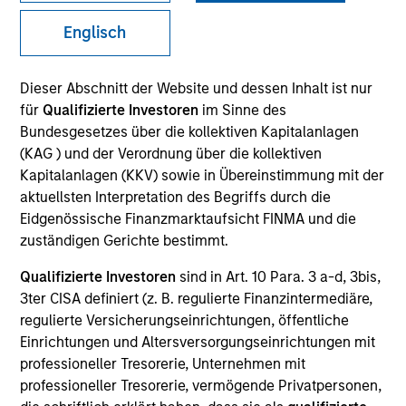
The International Equity team believes the best route to
Englisch
attractive long-term returns is to invest in high-quality
companies that compound steadily over time. By
Dieser Abschnitt der Website und dessen Inhalt ist nur
investing in companies with strong and sustainable
für
Qualifizierte Investoren
im Sinne des
earnings, the team seeks to compound shareholder
Bundesgesetzes über die kollektiven Kapitalanlagen
wealth over the long term and limit downside
(KAG ) und der Verordnung über die kollektiven
participation. Their history of working together for
Kapitalanlagen (KKV) sowie in Übereinstimmung mit der
many years, their breadth of experience across
aktuellsten Interpretation des Begriffs durch die
sectors, and their culture of critical analysis is itself a
Eidgenössische Finanzmarktaufsicht FINMA und die
competitive advantage for clients invested in their
zuständigen Gerichte bestimmt.
strategies.
Qualifizierte Investoren
sind in Art. 10 Para. 3 a-d, 3bis,
3ter CISA definiert (z. B. regulierte Finanzintermediäre,
Portfolio Managers
regulierte Versicherungseinrichtungen, öffentliche
Einrichtungen und Altersversorgungseinrichtungen mit
professioneller Tresorerie, Unternehmen mit
professioneller Tresorerie, vermögende Privatpersonen,