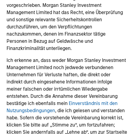
vorgeschrieben. Morgan Stanley Investment
Management Limited hat das Recht, eine Überprüfung
Toyosi M. Somoye
und sonstige relevante Sicherheitskontrollen
Research Analyst
durchzuführen, um den Verpflichtungen
nachzukommen, denen im Finanzsektor tätige
Personen in Bezug auf Geldwäsche und
Finanzkriminalität unterliegen.
Portfolio Specialists
Ich erkenne an, dass weder Morgan Stanley Investment
Management Limited noch jedwede verbundenen
Unternehmen für Verluste haften, die direkt oder
indirekt durch eingesehene Informationen infolge
Jill Ytuarte
meiner falschen oder irrtümlichen Wiedergabe
entstehen. Durch die Annahme dieser Vereinbarung
Managing Director
bestätige ich ebenfalls mein
Einverständnis mit den
Nutzungsbedingungen
, die ich gelesen und verstanden
habe. Sofern die vorstehende Vereinbarung korrekt ist,
Candida de Silva
klicken Sie bitte auf „Stimme zu“, um fortzufahren;
Managing Director
klicken Sie andernfalls auf „Lehne ab“, um zur Startseite