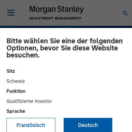
Bitte wählen Sie eine der folgenden
Optionen, bevor Sie diese Website
besuchen.
Sitz
Schweiz
Funktion
Qualifizierter Investor
INSIGHTS
Sprache
A New Management
Französisch
Deutsch
Approach for a New