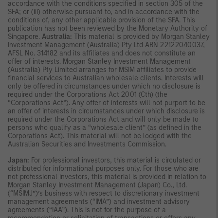
accordance with the conditions specified in section 305 of the
SFA; or (iii) otherwise pursuant to, and in accordance with the
conditions of, any other applicable provision of the SFA. This
publication has not been reviewed by the Monetary Authority of
Singapore.
Australia:
This material is provided by Morgan Stanley
Investment Management (Australia) Pty Ltd ABN 22122040037,
AFSL No. 314182 and its affiliates and does not constitute an
offer of interests. Morgan Stanley Investment Management
(Australia) Pty Limited arranges for MSIM affiliates to provide
financial services to Australian wholesale clients. Interests will
only be offered in circumstances under which no disclosure is
required under the Corporations Act 2001 (Cth) (the
“Corporations Act”). Any offer of interests will not purport to be
an offer of interests in circumstances under which disclosure is
required under the Corporations Act and will only be made to
persons who qualify as a “wholesale client” (as defined in the
Corporations Act). This material will not be lodged with the
Australian Securities and Investments Commission.
Japan:
For professional investors, this material is circulated or
distributed for informational purposes only. For those who are
not professional investors, this material is provided in relation to
Morgan Stanley Investment Management (Japan) Co., Ltd.
(“MSIMJ”)’s business with respect to discretionary investment
management agreements (“IMA”) and investment advisory
agreements (“IAA”). This is not for the purpose of a