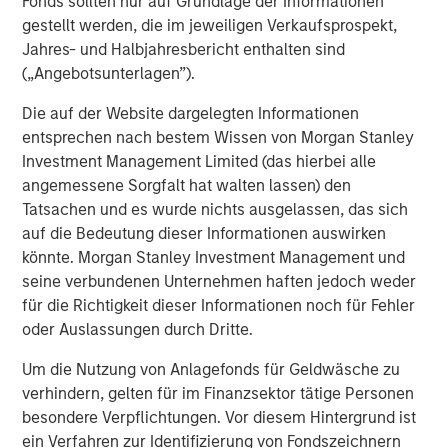
Fonds sollten nur auf Grundlage der Informationen
gestellt werden, die im jeweiligen Verkaufsprospekt,
Jahres- und Halbjahresbericht enthalten sind
Ähnliche Einblicke
(„Angebotsunterlagen”).
CARON’S CORNER
Die auf der Website dargelegten Informationen
There’s a New Sheriff in Town: Culture
entsprechen nach bestem Wissen von Morgan Stanley
Change at the Fed
Investment Management Limited (das hierbei alle
angemessene Sorgfalt hat walten lassen) den
Tatsachen und es wurde nichts ausgelassen, das sich
CARON’S CORNER
auf die Bedeutung dieser Informationen auswirken
könnte. Morgan Stanley Investment Management und
The Blurred Lines Between Growth and Value
seine verbundenen Unternehmen haften jedoch weder
Create an Investment Opportunity
für die Richtigkeit dieser Informationen noch für Fehler
oder Auslassungen durch Dritte.
CARON’S CORNER
Um die Nutzung von Anlagefonds für Geldwäsche zu
Adapting to a Structurally Higher Nominal
verhindern, gelten für im Finanzsektor tätige Personen
World
besondere Verpflichtungen. Vor diesem Hintergrund ist
ein Verfahren zur Identifizierung von Fondszeichnern