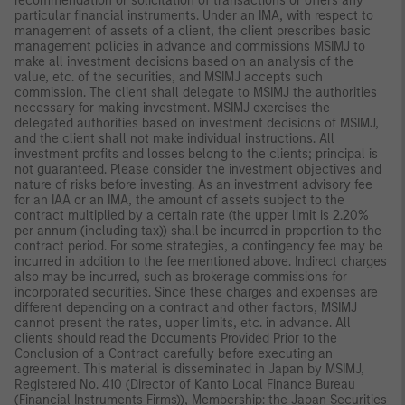
recommendation or solicitation of transactions or offers any
particular financial instruments. Under an IMA, with respect to
management of assets of a client, the client prescribes basic
management policies in advance and commissions MSIMJ to
make all investment decisions based on an analysis of the
value, etc. of the securities, and MSIMJ accepts such
commission. The client shall delegate to MSIMJ the authorities
necessary for making investment. MSIMJ exercises the
delegated authorities based on investment decisions of MSIMJ,
and the client shall not make individual instructions. All
investment profits and losses belong to the clients; principal is
not guaranteed. Please consider the investment objectives and
nature of risks before investing. As an investment advisory fee
for an IAA or an IMA, the amount of assets subject to the
contract multiplied by a certain rate (the upper limit is 2.20%
per annum (including tax)) shall be incurred in proportion to the
contract period. For some strategies, a contingency fee may be
incurred in addition to the fee mentioned above. Indirect charges
also may be incurred, such as brokerage commissions for
incorporated securities. Since these charges and expenses are
different depending on a contract and other factors, MSIMJ
cannot present the rates, upper limits, etc. in advance. All
clients should read the Documents Provided Prior to the
Conclusion of a Contract carefully before executing an
agreement. This material is disseminated in Japan by MSIMJ,
Registered No. 410 (Director of Kanto Local Finance Bureau
(Financial Instruments Firms)), Membership: the Japan Securities