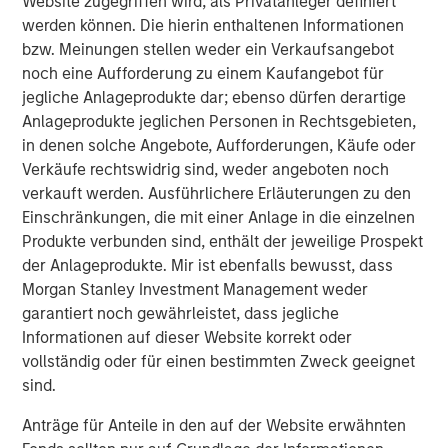
Website zugegriffen wird, als Privatanleger definiert
werden können. Die hierin enthaltenen Informationen
bzw. Meinungen stellen weder ein Verkaufsangebot
noch eine Aufforderung zu einem Kaufangebot für
PDF herunterladen
jegliche Anlageprodukte dar; ebenso dürfen derartige
Anlageprodukte jeglichen Personen in Rechtsgebieten,
Portfolio Solutions Group
in denen solche Angebote, Aufforderungen, Käufe oder
The Portfolio Solutions Group is a comprehensive multi-
Verkäufe rechtswidrig sind, weder angeboten noch
asset business, with activity across all asset strategies
verkauft werden. Ausführlichere Erläuterungen zu den
and types (traditional and alternative), through solutions
Einschränkungen, die mit einer Anlage in die einzelnen
that span fully liquid (public assets), comprehensive
Produkte verbunden sind, enthält der jeweilige Prospekt
(public and private assets) and fully private portfolios.
der Anlageprodukte. Mir ist ebenfalls bewusst, dass
Offerings are delivered via a managed portfolio or model,
Morgan Stanley Investment Management weder
in discretionary or advisory format.
garantiert noch gewährleistet, dass jegliche
Informationen auf dieser Website korrekt oder
vollständig oder für einen bestimmten Zweck geeignet
sind.
Featured Products
Global Macro Fund
Anträge für Anteile in den auf der Website erwähnten