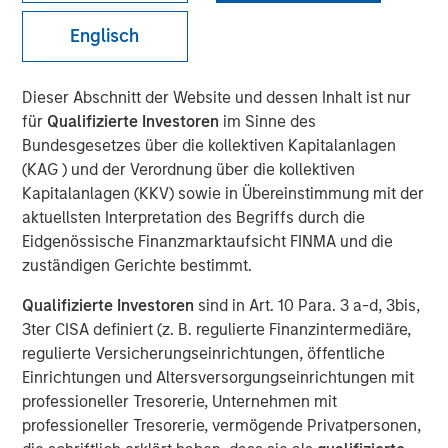
Market Regime
Englisch
14 OKTOBER 2024
Dieser Abschnitt der Website und dessen Inhalt ist nur
für
Qualifizierte Investoren
im Sinne des
Bundesgesetzes über die kollektiven Kapitalanlagen
(KAG ) und der Verordnung über die kollektiven
The Authors
Kapitalanlagen (KKV) sowie in Übereinstimmung mit der
aktuellsten Interpretation des Begriffs durch die
Jim Caron
Eidgenössische Finanzmarktaufsicht FINMA und die
Managing Director
zuständigen Gerichte bestimmt.
Ryan Meredith, FFA, CFA
Qualifizierte Investoren
sind in Art. 10 Para. 3 a-d, 3bis,
3ter CISA definiert (z. B. regulierte Finanzintermediäre,
Managing Director
regulierte Versicherungseinrichtungen, öffentliche
Einrichtungen und Altersversorgungseinrichtungen mit
professioneller Tresorerie, Unternehmen mit
professioneller Tresorerie, vermögende Privatpersonen,