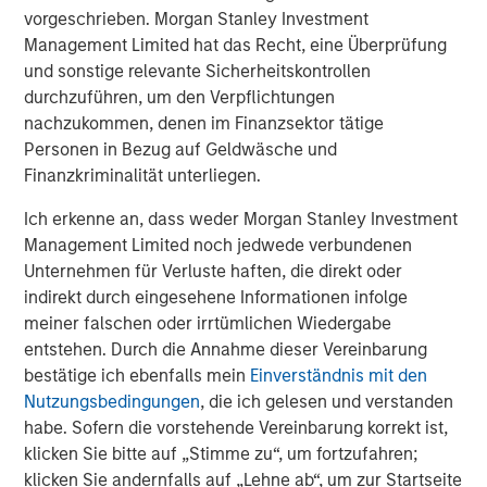
vorgeschrieben. Morgan Stanley Investment
Management Limited hat das Recht, eine Überprüfung
The Authors
und sonstige relevante Sicherheitskontrollen
durchzuführen, um den Verpflichtungen
nachzukommen, denen im Finanzsektor tätige
Personen in Bezug auf Geldwäsche und
Finanzkriminalität unterliegen.
Jim Caron
Ich erkenne an, dass weder Morgan Stanley Investment
Managing Director
Management Limited noch jedwede verbundenen
Unternehmen für Verluste haften, die direkt oder
indirekt durch eingesehene Informationen infolge
Ryan Meredith, FFA, CFA
meiner falschen oder irrtümlichen Wiedergabe
Managing Director
entstehen. Durch die Annahme dieser Vereinbarung
bestätige ich ebenfalls mein
Einverständnis mit den
Nutzungsbedingungen
, die ich gelesen und verstanden
habe. Sofern die vorstehende Vereinbarung korrekt ist,
klicken Sie bitte auf „Stimme zu“, um fortzufahren;
Vorgestellte Einblicke
klicken Sie andernfalls auf „Lehne ab“, um zur Startseite