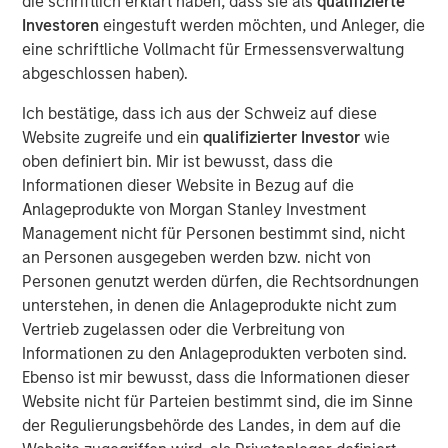
die schriftlich erklärt haben, dass sie als
qualifizierte
Investoren
eingestuft werden möchten, und Anleger, die
eine schriftliche Vollmacht für Ermessensverwaltung
KEY TAKEAWAYS
abgeschlossen haben).
We believe investment professionals should
Ich bestätige, dass ich aus der Schweiz auf diese
consider modifying their management
Website zugreife und ein
qualifizierter Investor
wie
oben definiert bin. Mir ist bewusst, dass die
approach, one that is better suited for a new
Informationen dieser Website in Bezug auf die
market regime.
Anlageprodukte von Morgan Stanley Investment
Management nicht für Personen bestimmt sind, nicht
Why now? The structure of the market has
an Personen ausgegeben werden bzw. nicht von
changed, where correlation risks are now
Personen genutzt werden dürfen, die Rechtsordnungen
higher. Managers should adapt or potentially
unterstehen, in denen die Anlageprodukte nicht zum
face suboptimal results.
Vertrieb zugelassen oder die Verbreitung von
Informationen zu den Anlageprodukten verboten sind.
The keys are fresh portfolio construction and
Ebenso ist mir bewusst, dass die Informationen dieser
implementation techniques with an overriding
Website nicht für Parteien bestimmt sind, die im Sinne
goal of improved risk-adjusted returns.
der Regulierungsbehörde des Landes, in dem auf die