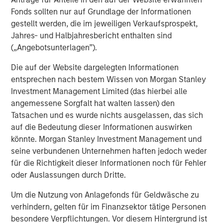
Value of Growth Opportunities in Valuation
Fonds sollten nur auf Grundlage der Informationen
gestellt werden, die im jeweiligen Verkaufsprospekt,
Jahres- und Halbjahresbericht enthalten sind
(„Angebotsunterlagen”).
The Author
Die auf der Website dargelegten Informationen
entsprechen nach bestem Wissen von Morgan Stanley
Investment Management Limited (das hierbei alle
angemessene Sorgfalt hat walten lassen) den
Tatsachen und es wurde nichts ausgelassen, das sich
Stan DeLaney
auf die Bedeutung dieser Informationen auswirken
Managing Director
könnte. Morgan Stanley Investment Management und
seine verbundenen Unternehmen haften jedoch weder
für die Richtigkeit dieser Informationen noch für Fehler
oder Auslassungen durch Dritte.
Vorgestellte Einblicke
Um die Nutzung von Anlagefonds für Geldwäsche zu
verhindern, gelten für im Finanzsektor tätige Personen
besondere Verpflichtungen. Vor diesem Hintergrund ist