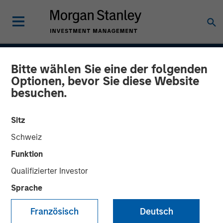
INSIGHTS
Bitte wählen Sie eine der folgenden
Optionen, bevor Sie diese Website
CAR-T Therapy
besuchen.
13 AUGUST 2020
Sitz
Schweiz
Funktion
The Author
Qualifizierter Investor
Stan DeLaney
Sprache
Managing Director
Französisch
Deutsch