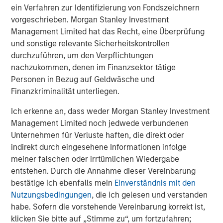
ein Verfahren zur Identifizierung von Fondszeichnern
vorgeschrieben. Morgan Stanley Investment
Management Limited hat das Recht, eine Überprüfung
und sonstige relevante Sicherheitskontrollen
durchzuführen, um den Verpflichtungen
nachzukommen, denen im Finanzsektor tätige
Personen in Bezug auf Geldwäsche und
Finanzkriminalität unterliegen.
Ich erkenne an, dass weder Morgan Stanley Investment
ARTIKEL
T
Management Limited noch jedwede verbundenen
The MSIM Quantitative Duration
F
Unternehmen für Verluste haften, die direkt oder
Strategy Model: A Factor-Based
C
indirekt durch eingesehene Informationen infolge
Approach to Managing Interest Rates
meiner falschen oder irrtümlichen Wiedergabe
Anton Heese and Matas Vala explore the
H
entstehen. Durch die Annahme dieser Vereinbarung
Quantitative Duration Strategy Model, one of the
h
bestätige ich ebenfalls mein
Einverständnis mit den
proprietary tools the team uses to enhance their
c
Nutzungsbedingungen
, die ich gelesen und verstanden
investment process, as it helps provide structure
d
habe. Sofern die vorstehende Vereinbarung korrekt ist,
and rigour with identifying and processing
l
klicken Sie bitte auf „Stimme zu“, um fortzufahren;
relevant and important data.
C