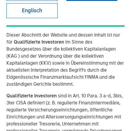
Englisch
While first generation chimeric antigen receptor T
(CAR-T) cell therapy has shown impressive results
Dieser Abschnitt der Website und dessen Inhalt ist nur
curing blood cancers at significantly higher rates
für
Qualifizierte Investoren
im Sinne des
than previous therapies, issues such as high costs,
Bundesgesetzes über die kollektiven Kapitalanlagen
complexity of treatment, and potential life
(KAG ) und der Verordnung über die kollektiven
threatening side effects have limited their use.
Kapitalanlagen (KKV) sowie in Übereinstimmung mit der
Next generation CAR-T cell therapy made using
aktuellsten Interpretation des Begriffs durch die
pluripotent stem cells seeks to maintain first
Eidgenössische Finanzmarktaufsicht FINMA und die
generation CAR-T cell therapy’s efficacy while
zuständigen Gerichte bestimmt.
reducing the issues that have limited adoption
Qualifizierte Investoren
sind in Art. 10 Para. 3 a-d, 3bis,
If successful, these advances in stem cell based
3ter CISA definiert (z. B. regulierte Finanzintermediäre,
CAR-T cell therapy could boost adoption and expand
regulierte Versicherungseinrichtungen, öffentliche
the addressable market for CAR-T therapies into
Einrichtungen und Altersversorgungseinrichtungen mit
earlier line therapies and even into solid tumors
professioneller Tresorerie, Unternehmen mit
while reducing the financial burden of the treatment
professioneller Tresorerie, vermögende Privatpersonen,