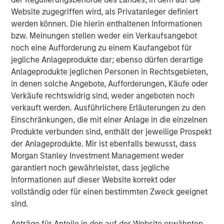
Website zugegriffen wird, als Privatanleger definiert
werden können. Die hierin enthaltenen Informationen
Global Permanence Fund
bzw. Meinungen stellen weder ein Verkaufsangebot
noch eine Aufforderung zu einem Kaufangebot für
Ähnliche Einblicke
jegliche Anlageprodukte dar; ebenso dürfen derartige
Anlageprodukte jeglichen Personen in Rechtsgebieten,
CONSILIENT OBSERVER
in denen solche Angebote, Aufforderungen, Käufe oder
The Wisdom of Crowds in Markets: Crowd
Verkäufe rechtswidrig sind, weder angeboten noch
Behavior in Prediction, Betting, and Stock
verkauft werden. Ausführlichere Erläuterungen zu den
Markets
Einschränkungen, die mit einer Anlage in die einzelnen
Produkte verbunden sind, enthält der jeweilige Prospekt
ARTIKEL
der Anlageprodukte. Mir ist ebenfalls bewusst, dass
AI in Active Fund Management: The State of
Morgan Stanley Investment Management weder
Adoption in 2026
garantiert noch gewährleistet, dass jegliche
Informationen auf dieser Website korrekt oder
vollständig oder für einen bestimmten Zweck geeignet
CONSILIENT OBSERVER
sind.
Opportunities and Expectations: The Present
Anträge für Anteile in den auf der Website erwähnten