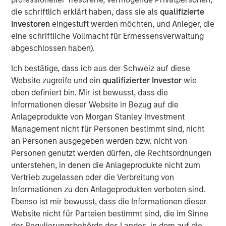
and improving its safety
die schriftlich erklärt haben, dass sie als
qualifizierte
Investoren
eingestuft werden möchten, und Anleger, die
Click on the PDF to read the full report.
eine schriftliche Vollmacht für Ermessensverwaltung
abgeschlossen haben).
PDF herunterladen
Ich bestätige, dass ich aus der Schweiz auf diese
Website zugreife und ein
qualifizierter Investor
wie
oben definiert bin. Mir ist bewusst, dass die
Counterpoint Global
Informationen dieser Website in Bezug auf die
Counterpoint Global’s culture fosters collaboration,
Anlageprodukte von Morgan Stanley Investment
creativity, continued development and differentiated
Management nicht für Personen bestimmt sind, nicht
thinking.
an Personen ausgegeben werden bzw. nicht von
Personen genutzt werden dürfen, die Rechtsordnungen
unterstehen, in denen die Anlageprodukte nicht zum
Vertrieb zugelassen oder die Verbreitung von
Featured Products
Informationen zu den Anlageprodukten verboten sind.
Global Insight Fund
Ebenso ist mir bewusst, dass die Informationen dieser
Website nicht für Parteien bestimmt sind, die im Sinne
Global Endurance Fund
der Regulierungsbehörde des Landes, in dem auf die