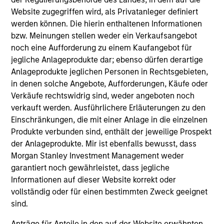
York), prior to which he worked at Morgan Stanley
Website zugegriffen wird, als Privatanleger definiert
(New York) in Private Wealth Management and at
werden können. Die hierin enthaltenen Informationen
SBC Warburg Dillon Read (London & New York) and
bzw. Meinungen stellen weder ein Verkaufsangebot
Robert Fleming & Co. (London) in their Corporate
noch eine Aufforderung zu einem Kaufangebot für
Finance Divisions. Vikram graduated with First
jegliche Anlageprodukte dar; ebenso dürfen derartige
Class Honours in Economics from the University of
Anlageprodukte jeglichen Personen in Rechtsgebieten,
Buckingham, where he was the recipient of the Sir
in denen solche Angebote, Aufforderungen, Käufe oder
Ernest Cassel Educational Award. He has also
Verkäufe rechtswidrig sind, weder angeboten noch
studied Economics at Lehigh University and at St.
verkauft werden. Ausführlichere Erläuterungen zu den
Xavier’s College, University of Bombay.
Einschränkungen, die mit einer Anlage in die einzelnen
Produkte verbunden sind, enthält der jeweilige Prospekt
der Anlageprodukte. Mir ist ebenfalls bewusst, dass
Morgan Stanley Investment Management weder
garantiert noch gewährleistet, dass jegliche
May not represent all Team Members.
Informationen auf dieser Website korrekt oder
The information on this page is for informational
vollständig oder für einen bestimmten Zweck geeignet
purposes only. The information contained herein does
sind.
not constitute and should not be construed as an
offering of advisory services or an offer to sell or a
Anträge für Anteile in den auf der Website erwähnten