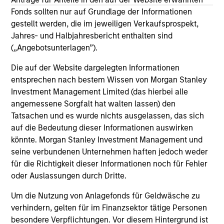
solicitation of an offer to buy any securities in any
jurisdiction in which such offer or solicitation,
Fonds sollten nur auf Grundlage der Informationen
purchase or sale would be unlawful under the
gestellt werden, die im jeweiligen Verkaufsprospekt,
securities, insurance or other laws of such jurisdiction.
Jahres- und Halbjahresbericht enthalten sind
(„Angebotsunterlagen”).
All investing involves risks, including a loss of principal.
Die auf der Website dargelegten Informationen
Please refer to the strategy detail page for important
information on the strategy, including additional risk
entsprechen nach bestem Wissen von Morgan Stanley
considerations.
Investment Management Limited (das hierbei alle
angemessene Sorgfalt hat walten lassen) den
Tatsachen und es wurde nichts ausgelassen, das sich
auf die Bedeutung dieser Informationen auswirken
könnte. Morgan Stanley Investment Management und
seine verbundenen Unternehmen haften jedoch weder
für die Richtigkeit dieser Informationen noch für Fehler
oder Auslassungen durch Dritte.
Um die Nutzung von Anlagefonds für Geldwäsche zu
verhindern, gelten für im Finanzsektor tätige Personen
besondere Verpflichtungen. Vor diesem Hintergrund ist