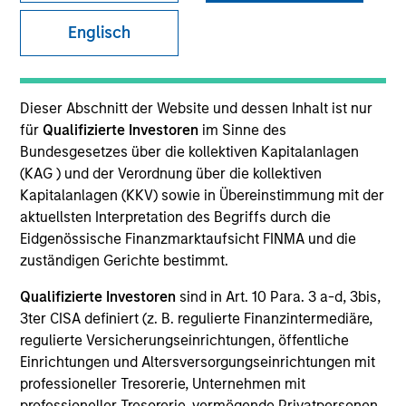
Englisch
Dieser Abschnitt der Website und dessen Inhalt ist nur
für
Qualifizierte Investoren
im Sinne des
Bundesgesetzes über die kollektiven Kapitalanlagen
(KAG ) und der Verordnung über die kollektiven
Kapitalanlagen (KKV) sowie in Übereinstimmung mit der
YEARS OF INDUSTRY EXPERIENCE
aktuellsten Interpretation des Begriffs durch die
31
Years
Eidgenössische Finanzmarktaufsicht FINMA und die
zuständigen Gerichte bestimmt.
Qualifizierte Investoren
sind in Art. 10 Para. 3 a-d, 3bis,
3ter CISA definiert (z. B. regulierte Finanzintermediäre,
Vikram Lokur is a Managing Director at Morgan
regulierte Versicherungseinrichtungen, öffentliche
Stanley Investment Management and serves as
Einrichtungen und Altersversorgungseinrichtungen mit
Head of Institutional Distribution for Southeast Asia
professioneller Tresorerie, Unternehmen mit
and Hong Kong. Based in Singapore, he focuses on
professioneller Tresorerie, vermögende Privatpersonen,