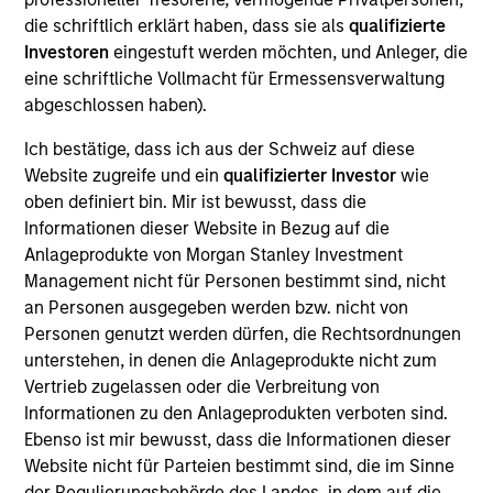
new business development and raising capital for
die schriftlich erklärt haben, dass sie als
qualifizierte
MSIM’s various investment partnerships, including
Investoren
eingestuft werden möchten, und Anleger, die
funds and co-investments. Vikram has over 30
eine schriftliche Vollmacht für Ermessensverwaltung
years of experience across private equity,
abgeschlossen haben).
investment banking and private wealth
management working in New York, London,
Ich bestätige, dass ich aus der Schweiz auf diese
Mumbai, and Singapore. Prior to joining Morgan
Website zugreife und ein
qualifizierter Investor
wie
Stanley in 2024, Vikram spent over a decade at The
oben definiert bin. Mir ist bewusst, dass die
Carlyle Group where he served in various
Informationen dieser Website in Bezug auf die
capacities including Managing Director & Head of
Anlageprodukte von Morgan Stanley Investment
Asia Pacific Investor Relations for Global Private
Management nicht für Personen bestimmt sind, nicht
Equity working with investors on various strategies
an Personen ausgegeben werden bzw. nicht von
including Private Equity, Private Credit, Real Estate,
Personen genutzt werden dürfen, die Rechtsordnungen
and Infrastructure. He also served as the
unterstehen, in denen die Anlageprodukte nicht zum
Responsible Manager for Carlyle Australia Equity
Vertrieb zugelassen oder die Verbreitung von
Management Pty Limited. In prior roles, Vikram was
Informationen zu den Anlageprodukten verboten sind.
a Managing Director at MerSan Capital and
Ebenso ist mir bewusst, dass die Informationen dieser
Resource America in New York. He formerly served
Website nicht für Parteien bestimmt sind, die im Sinne
as Vice President at Credit Suisse First Boston (New
der Regulierungsbehörde des Landes, in dem auf die