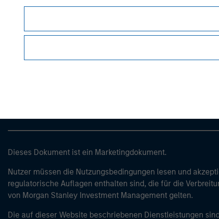
Morgan Stan
Morgan Stan
Dieses Dokument ist ein Marketingdokument.
Nutzer müssen die Nutzungsbedingungen lesen und akzeptie
regulatorische Auflagen enthalten sind, die für die Verbrei
von Morgan Stanley Investment Management gelten.
Die auf dieser Website beschriebenen Dienstleistungen sind