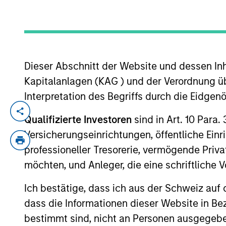
YEARS OF INDUSTRY EXPERIENCE
16
Years
Dieser Abschnitt der Website und dessen Inha
Kapitalanlagen (KAG ) und der Verordnung üb
Interpretation des Begriffs durch die Eidge
Utkarsh Sharma is a portfolio manager on
Qualifizierte Investoren
sind in Art. 10 Para.
government, aggregate, and unconstrained
Versicherungseinrichtungen, öffentliche Ein
investment industry in 2010. Prior to join
professioneller Tresorerie, vermögende Privat
investment grade credit and multi-sector p
möchten, und Anleger, die eine schriftlich
engineering from the Indian Institute of 
University.
Ich bestätige, dass ich aus der Schweiz auf 
dass die Informationen dieser Website in B
bestimmt sind, nicht an Personen ausgegebe