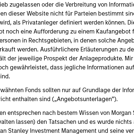
Income Team
ieb zugelassen oder die Verbreitung von Informat
nen dieser Website nicht für Parteien bestimmt si
ird, als Privatanleger definiert werden können. Di
ts in a globally diversified portfolio of multi-cur
t noch eine Aufforderung zu einem Kaufangebot f
on-government issuers.
ersonen in Rechtsgebieten, in denen solche Angeb
kauft werden. Ausführlichere Erläuterungen zu de
ält der jeweilige Prospekt der Anlageprodukte. Mir
s in a diversified global portfolio across the full spectr
 gewährleistet, dass jegliche Informationen auf 
evel of current income.
ind.
rwähnten Fonds sollten nur auf Grundlage der Info
icht enthalten sind („Angebotsunterlagen”).
ts using an unconstrained approach across the fi
of constructing a portfolio less sensitive to inter
onen entsprechen nach bestem Wissen von Morgan
re positive returns across environments.
walten lassen) den Tatsachen und es wurde nichts
rgan Stanley Investment Management und seine v