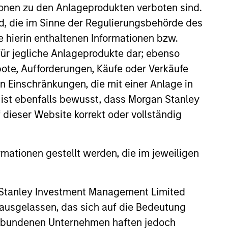
View Team
ionen zu den Anlageprodukten verboten sind.
nd, die im Sinne der Regulierungsbehörde des
e hierin enthaltenen Informationen bzw.
rency debt issued by government
ür jegliche Anlageprodukte dar; ebenso
ote, Aufforderungen, Käufe oder Verkäufe
n Einschränkungen, die mit einer Anlage in
 ist ebenfalls bewusst, dass Morgan Stanley
um of fixed income with the goal of a
dieser Website korrekt oder vollständig
rmationen gestellt werden, die im jeweiligen
xed income spectrum with the
est rates movements and able to
 Stanley Investment Management Limited
 ausgelassen, das sich auf die Bedeutung
erbundenen Unternehmen haften jedoch