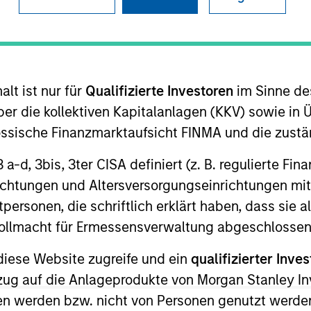
TEAM
Broad Markets Fixed
Income Team
lt ist nur für
Qualifizierte Investoren
im Sinne de
er die kollektiven Kapitalanlagen (KKV) sowie in 
nössische Finanzmarktaufsicht FINMA und die zust
 the Broad Markets Fixed Income team. He is responsib
 3 a-d, 3bis, 3ter CISA definiert (z. B. regulierte Fi
 strategies. He joined Morgan Stanley in 2014. Utkarsh
richtungen und Altersversorgungseinrichtungen mit
ing the firm, Utkarsh was a risk and quantitative analys
personen, die schriftlich erklärt haben, dass sie a
ortfolios for institutional clients. Utkarsh received a
e Vollmacht für Ermessensverwaltung abgeschlossen
Technology (IIT) Guwahati, India and an M.S. in operatio
diese Website zugreife und ein
qualifizierter Inves
ezug auf die Anlageprodukte von Morgan Stanley 
n werden bzw. nicht von Personen genutzt werden