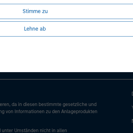
Stimme zu
ley
Lehne ab
ley Careers
ren, da in diesen bestimmte gesetzliche und
tung von Informationen zu den Anlageprodukten
 unter Umständen nicht in allen