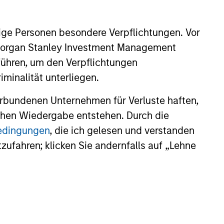
ige Personen besondere Verpflichtungen. Vor
. Morgan Stanley Investment Management
führen, um den Verpflichtungen
minalität unterliegen.
rbundenen Unternehmen für Verluste haften,
lichen Wiedergabe entstehen. Durch die
bedingungen
, die ich gelesen und verstanden
tzufahren; klicken Sie andernfalls auf „Lehne
M Quantitative
 Strategy Model: A
Based Approach to
e and Matas Vala explore the
g Interest Rates
e Duration Strategy Model, one