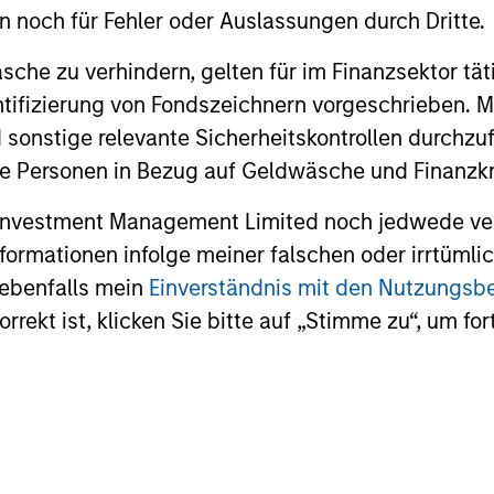
en noch für Fehler oder Auslassungen durch Dritte.
che zu verhindern, gelten für im Finanzsektor tät
dentifizierung von Fondszeichnern vorgeschrieben
 sonstige relevante Sicherheitskontrollen durchzu
 Personen in Bezug auf Geldwäsche und Finanzkri
 Investment Management Limited noch jedwede ve
Informationen infolge meiner falschen oder irrtüm
 ebenfalls mein
Einverständnis mit den Nutzungs
rekt ist, klicken Sie bitte auf „Stimme zu“, um for
ARTICLE
ARTICLE
Broad Markets Fixed Income
The MSI
Multisector Playbook
Duration
Factor-
The Broad Markets Fixed Income team
Anton Hees
Managin
discusses Key Themes and where they
Quantitativ