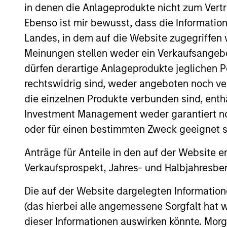
Broad Markets Fixed 
in denen die Anlageprodukte nicht zum Vertr
Ebenso ist mir bewusst, dass die Informatio
Global
Landes, in dem auf die Website zugegriffen w
Aggregate
Inves
Meinungen stellen weder ein Verkaufsangebo
Fixed Income
and n
dürfen derartige Anlageprodukte jeglichen P
Strategy
rechtswidrig sind, weder angeboten noch ver
Global Fixed
die einzelnen Produkte verbunden sind, enth
Income
Invest
Investment Management weder garantiert noch
high l
Opportunities
oder für einen bestimmten Zweck geeignet s
Strategy
Anträge für Anteile in den auf der Website e
Verkaufsprospekt, Jahres- und Halbjahresber
Global Flexible
Inves
Income
goal 
Die auf der Website dargelegten Informati
Strategy
captu
(das hierbei alle angemessene Sorgfalt hat 
dieser Informationen auswirken könnte. Mo