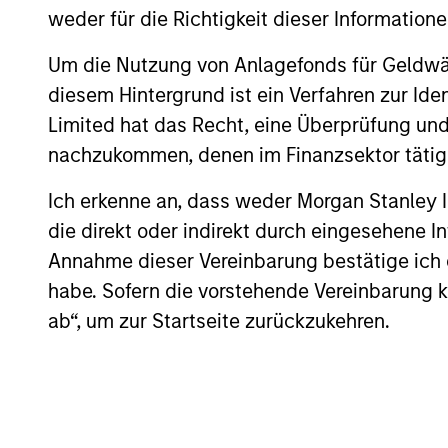
weder für die Richtigkeit dieser Information
Team Insights
Um die Nutzung von Anlagefonds für Geldwäs
diesem Hintergrund ist ein Verfahren zur I
Limited hat das Recht, eine Überprüfung und
nachzukommen, denen im Finanzsektor tätige
Ich erkenne an, dass weder Morgan Stanley
die direkt oder indirekt durch eingesehene 
Annahme dieser Vereinbarung bestätige ich
habe. Sofern die vorstehende Vereinbarung kor
ARTICLE
ab“, um zur Startseite zurückzukehren.
Broad Markets Fixed Income
Multi-Sector Playbook: A
World of Increasing
What should fixed income investors be
Dispersion
watching for the rest of 2026? The Broad