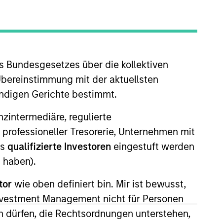
s Bundesgesetzes über die kollektiven
Übereinstimmung mit der aktuellsten
ändigen Gerichte bestimmt.
le for managing global
nanzintermediäre, regulierte
 began his career in the
 professioneller Tresorerie, Unternehmen mit
t at BlackRock focusing on
ls
qualifizierte Investoren
eingestuft werden
 B.Tech in computer science and
 haben).
ns research from Columbia
tor
wie oben definiert bin. Mir ist bewusst,
Investment Management nicht für Personen
 dürfen, die Rechtsordnungen unterstehen,