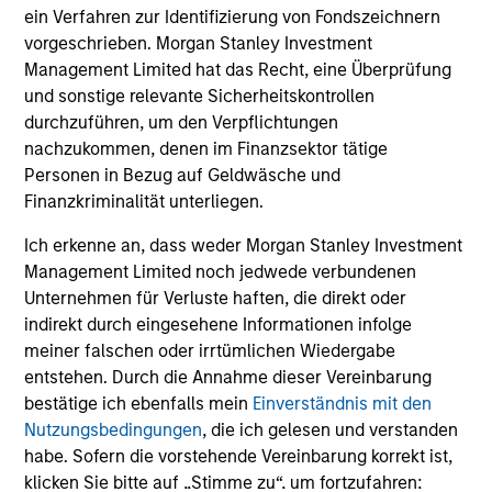
ein Verfahren zur Identifizierung von Fondszeichnern
The information on this page is for informational
vorgeschrieben. Morgan Stanley Investment
purposes only. The information contained herein does
not constitute and should not be construed as an
Management Limited hat das Recht, eine Überprüfung
offering of advisory services or an offer to sell or a
und sonstige relevante Sicherheitskontrollen
solicitation of an offer to buy any securities in any
durchzuführen, um den Verpflichtungen
jurisdiction in which such offer or solicitation,
nachzukommen, denen im Finanzsektor tätige
purchase or sale would be unlawful under the
securities, insurance or other laws of such jurisdiction.
Personen in Bezug auf Geldwäsche und
Finanzkriminalität unterliegen.
All investing involves risks, including a loss of principal.
Ich erkenne an, dass weder Morgan Stanley Investment
Please refer to the strategy detail page for important
Management Limited noch jedwede verbundenen
information on the strategy, including additional risk
considerations.
Unternehmen für Verluste haften, die direkt oder
indirekt durch eingesehene Informationen infolge
meiner falschen oder irrtümlichen Wiedergabe
entstehen. Durch die Annahme dieser Vereinbarung
bestätige ich ebenfalls mein
Einverständnis mit den
Nutzungsbedingungen
, die ich gelesen und verstanden
habe. Sofern die vorstehende Vereinbarung korrekt ist,
klicken Sie bitte auf „Stimme zu“, um fortzufahren;