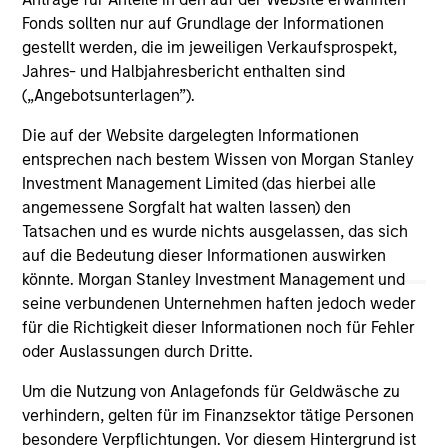
Fonds sollten nur auf Grundlage der Informationen
Private Credit Market Monitor - Q2
Pr
gestellt werden, die im jeweiligen Verkaufsprospekt,
2026
We
Jahres- und Halbjahresbericht enthalten sind
Timely insights on the private credit landscape,
be
(„Angebotsunterlagen”).
exploring the trends, market developments,
cr
Die auf der Website dargelegten Informationen
and investment considerations shaping the
fi
entsprechen nach bestem Wissen von Morgan Stanley
asset class.
cyc
Investment Management Limited (das hierbei alle
angemessene Sorgfalt hat walten lassen) den
Tatsachen und es wurde nichts ausgelassen, das sich
auf die Bedeutung dieser Informationen auswirken
04-AUG-2026
16-
könnte. Morgan Stanley Investment Management und
seine verbundenen Unternehmen haften jedoch weder
für die Richtigkeit dieser Informationen noch für Fehler
oder Auslassungen durch Dritte.
Um die Nutzung von Anlagefonds für Geldwäsche zu
verhindern, gelten für im Finanzsektor tätige Personen
May not represent all Team Members.
besondere Verpflichtungen. Vor diesem Hintergrund ist