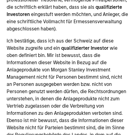
die schriftlich erklärt haben, dass sie als
qualifizierte
Mr. Norris is a Managing Director and is the Chief
Investoren
eingestuft werden möchten, und Anleger, die
Operating Officer and Head of Risk Management for
eine schriftliche Vollmacht für Ermessensverwaltung
Private Investing. He joined Morgan Stanley in 2011
abgeschlossen haben).
and has over 28 years of banking and risk
management experience. Prior to this role Toby
Ich bestätige, dass ich aus der Schweiz auf diese
was the head of risk for Merchant Banking and Real
Website zugreife und ein
qualifizierter Investor
wie
Estate Investing. Prior to joining the firm, Toby was
oben definiert bin. Mir ist bewusst, dass die
a senior risk executive at Bank of America Merrill
Informationen dieser Website in Bezug auf die
Lynch responsible for managing credit risk
Anlageprodukte von Morgan Stanley Investment
exposure to large corporate borrowers in North
Management nicht für Personen bestimmt sind, nicht
America in the general industrials, gaming, sports
an Personen ausgegeben werden bzw. nicht von
and other sectors. From 2005 to 2008 Toby held a
Personen genutzt werden dürfen, die Rechtsordnungen
series of management positions in Global Risk
unterstehen, in denen die Anlageprodukte nicht zum
Management at Merrill Lynch, and was a Managing
Vertrieb zugelassen oder die Verbreitung von
Director with responsibility for global capital
Informationen zu den Anlageprodukten verboten sind.
commitments prior to the merger with Bank of
Ebenso ist mir bewusst, dass die Informationen dieser
America. From 1997 to 2005 Toby was a leveraged
Website nicht für Parteien bestimmt sind, die im Sinne
finance and media investment banker at Merrill
der Regulierungsbehörde des Landes, in dem auf die