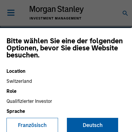
Toby Norris
Bitte wählen Sie eine der folgenden
Optionen, bevor Sie diese Website
COO and Head of Risk Management
besuchen.
for Private Investing Morgan Stanley
Investment Management
Location
Switzerland
Role
Qualifizierter Investor
Sprache
Französisch
Deutsch