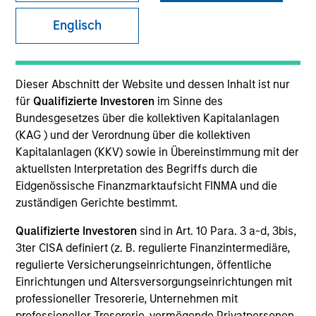
Englisch
Dieser Abschnitt der Website und dessen Inhalt ist nur
für
Qualifizierte Investoren
im Sinne des
Bundesgesetzes über die kollektiven Kapitalanlagen
(KAG ) und der Verordnung über die kollektiven
Kapitalanlagen (KKV) sowie in Übereinstimmung mit der
aktuellsten Interpretation des Begriffs durch die
Eidgenössische Finanzmarktaufsicht FINMA und die
YEARS OF INDUSTRY EXPERIENCE
zuständigen Gerichte bestimmt.
29
Years
Qualifizierte Investoren
sind in Art. 10 Para. 3 a-d, 3bis,
3ter CISA definiert (z. B. regulierte Finanzintermediäre,
TEAM
regulierte Versicherungseinrichtungen, öffentliche
North America Private Credit
Einrichtungen und Altersversorgungseinrichtungen mit
professioneller Tresorerie, Unternehmen mit
professioneller Tresorerie, vermögende Privatpersonen,