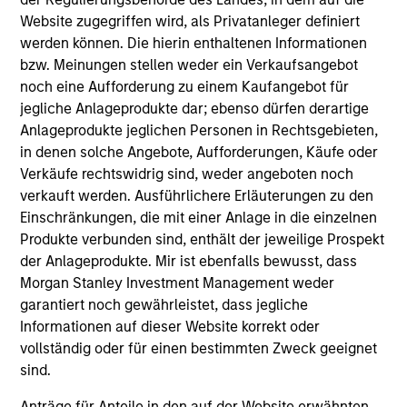
Lynch. Toby received a B.A. in economics from
Website zugegriffen wird, als Privatanleger definiert
Trinity College and an M.B.A. from the
werden können. Die hierin enthaltenen Informationen
Massachusetts Institute of Technology
bzw. Meinungen stellen weder ein Verkaufsangebot
noch eine Aufforderung zu einem Kaufangebot für
jegliche Anlageprodukte dar; ebenso dürfen derartige
Anlageprodukte jeglichen Personen in Rechtsgebieten,
in denen solche Angebote, Aufforderungen, Käufe oder
Team Insights
Verkäufe rechtswidrig sind, weder angeboten noch
verkauft werden. Ausführlichere Erläuterungen zu den
Einschränkungen, die mit einer Anlage in die einzelnen
Produkte verbunden sind, enthält der jeweilige Prospekt
der Anlageprodukte. Mir ist ebenfalls bewusst, dass
Morgan Stanley Investment Management weder
garantiert noch gewährleistet, dass jegliche
Informationen auf dieser Website korrekt oder
vollständig oder für einen bestimmten Zweck geeignet
sind.
ARTICLE
AL
Anträge für Anteile in den auf der Website erwähnten