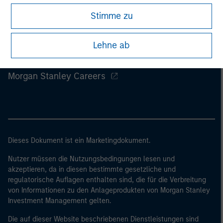
klicken Sie andernfalls auf „Lehne ab“, um zur Startseite
Stimme zu
zurückzukehren.
Lehne ab
Morgan Stanley
Morgan Stanley Careers
Dieses Dokument ist ein Marketingdokument.
Nutzer müssen die Nutzungsbedingungen lesen und
akzeptieren, da in diesen bestimmte gesetzliche und
regulatorische Auflagen enthalten sind, die für die Verbreitung
von Informationen zu den Anlageprodukten von Morgan Stanley
Investment Management gelten.
Die auf dieser Website beschriebenen Dienstleistungen sind