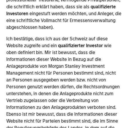
Opportunity. He joined Morgan Stanley in 1991 and
die schriftlich erklärt haben, dass sie als
qualifizierte
has 38 years of investment experience. Prior to his
Investoren
eingestuft werden möchten, und Anleger, die
current role, he was a portfolio specialist for active
eine schriftliche Vollmacht für Ermessensverwaltung
global equity strategies, managed an active global
abgeschlossen haben).
equity strategy in Japan, and advised Japanese
institutional investors on constructing global equity
Ich bestätige, dass ich aus der Schweiz auf diese
portfolios based on quantitative methods, risk
Website zugreife und ein
qualifizierter Investor
wie
analysis and effective global basket trading. Prior to
oben definiert bin. Mir ist bewusst, dass die
joining the firm, he worked for Cowen & Co. (N.Y.),
Informationen dieser Website in Bezug auf die
Drexel Burnham, E.F. Hutton, responsible for
Anlageprodukte von Morgan Stanley Investment
international equity sales. Shunzo received a B.A. in
Management nicht für Personen bestimmt sind, nicht
law from Keio University. He is a Chartered Member
an Personen ausgegeben werden bzw. nicht von
of the Security Analysts Association of Japan.
Personen genutzt werden dürfen, die Rechtsordnungen
unterstehen, in denen die Anlageprodukte nicht zum
Vertrieb zugelassen oder die Verbreitung von
Informationen zu den Anlageprodukten verboten sind.
Team Insights
Ebenso ist mir bewusst, dass die Informationen dieser
Website nicht für Parteien bestimmt sind, die im Sinne
der Regulierungsbehörde des Landes, in dem auf die