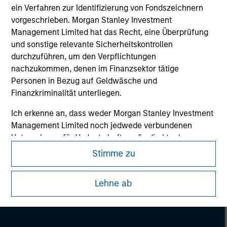
Please refer to the strategy detail page for important
ein Verfahren zur Identifizierung von Fondszeichnern
information on the strategy, including additional risk
vorgeschrieben. Morgan Stanley Investment
considerations.
Management Limited hat das Recht, eine Überprüfung
und sonstige relevante Sicherheitskontrollen
durchzuführen, um den Verpflichtungen
nachzukommen, denen im Finanzsektor tätige
Personen in Bezug auf Geldwäsche und
Finanzkriminalität unterliegen.
Ich erkenne an, dass weder Morgan Stanley Investment
Management Limited noch jedwede verbundenen
Unternehmen für Verluste haften, die direkt oder
indirekt durch eingesehene Informationen infolge
Stimme zu
meiner falschen oder irrtümlichen Wiedergabe
Morgan Stanley
entstehen. Durch die Annahme dieser Vereinbarung
Lehne ab
bestätige ich ebenfalls mein
Einverständnis mit den
Morgan Stanley Careers
Nutzungsbedingungen
, die ich gelesen und verstanden
habe. Sofern die vorstehende Vereinbarung korrekt ist,
klicken Sie bitte auf „Stimme zu“, um fortzufahren;