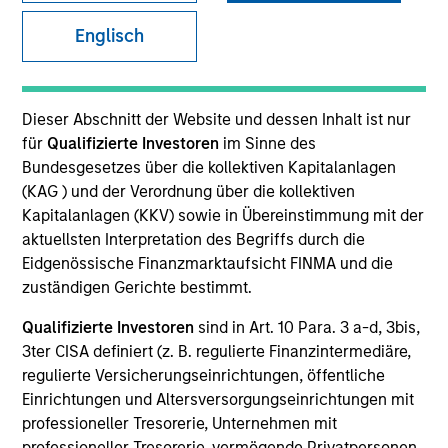
Englisch
Dieser Abschnitt der Website und dessen Inhalt ist nur
für
Qualifizierte Investoren
im Sinne des
Bundesgesetzes über die kollektiven Kapitalanlagen
(KAG ) und der Verordnung über die kollektiven
Kapitalanlagen (KKV) sowie in Übereinstimmung mit der
YEARS OF INDUSTRY EXPERIENCE
aktuellsten Interpretation des Begriffs durch die
39
Years
Eidgenössische Finanzmarktaufsicht FINMA und die
zuständigen Gerichte bestimmt.
TEAM
Qualifizierte Investoren
sind in Art. 10 Para. 3 a-d, 3bis,
Global Opportunity
3ter CISA definiert (z. B. regulierte Finanzintermediäre,
regulierte Versicherungseinrichtungen, öffentliche
Einrichtungen und Altersversorgungseinrichtungen mit
professioneller Tresorerie, Unternehmen mit
Shunzo Tatsumi is a portfolio specialist for Global
professioneller Tresorerie, vermögende Privatpersonen,