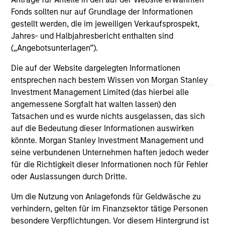
neuen Anlagethema überzeugt ist.
ar
Fonds sollten nur auf Grundlage der Informationen
08-JUN-2026
23
gestellt werden, die im jeweiligen Verkaufsprospekt,
Jahres- und Halbjahresbericht enthalten sind
(„Angebotsunterlagen”).
Die auf der Website dargelegten Informationen
entsprechen nach bestem Wissen von Morgan Stanley
Investment Management Limited (das hierbei alle
angemessene Sorgfalt hat walten lassen) den
May not represent all Team Members.
Tatsachen und es wurde nichts ausgelassen, das sich
The information on this page is for informational
auf die Bedeutung dieser Informationen auswirken
purposes only. The information contained herein does
könnte. Morgan Stanley Investment Management und
not constitute and should not be construed as an
seine verbundenen Unternehmen haften jedoch weder
offering of advisory services or an offer to sell or a
solicitation of an offer to buy any securities in any
für die Richtigkeit dieser Informationen noch für Fehler
jurisdiction in which such offer or solicitation,
oder Auslassungen durch Dritte.
purchase or sale would be unlawful under the
securities, insurance or other laws of such jurisdiction.
Um die Nutzung von Anlagefonds für Geldwäsche zu
verhindern, gelten für im Finanzsektor tätige Personen
All investing involves risks, including a loss of principal.
besondere Verpflichtungen. Vor diesem Hintergrund ist