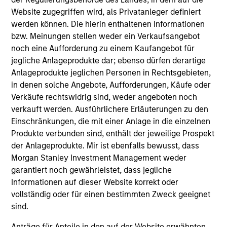
Website zugegriffen wird, als Privatanleger definiert
werden können. Die hierin enthaltenen Informationen
bzw. Meinungen stellen weder ein Verkaufsangebot
noch eine Aufforderung zu einem Kaufangebot für
jegliche Anlageprodukte dar; ebenso dürfen derartige
Anlageprodukte jeglichen Personen in Rechtsgebieten,
in denen solche Angebote, Aufforderungen, Käufe oder
Verkäufe rechtswidrig sind, weder angeboten noch
ARTICLE
AR
verkauft werden. Ausführlichere Erläuterungen zu den
Einschränkungen, die mit einer Anlage in die einzelnen
DIE CHANCE: Chinas nächste Phase
OP
Produkte verbunden sind, enthält der jeweilige Prospekt
der autonomen Mobilität
of
der Anlageprodukte. Mir ist ebenfalls bewusst, dass
In
Morgan Stanley Investment Management weder
Chinas Markt für autonome Mobilität bietet
Int
garantiert noch gewährleistet, dass jegliche
eine überzeugende langfristige
co
Informationen auf dieser Website korrekt oder
Wachstumschance, gestützt durch hohe
mi
vollständig oder für einen bestimmten Zweck geeignet
Nachfrage, Kostenvorteile, leistungsstarke
hig
sind.
Technologie und niedrigere Kosten. Erfahren
ho
Sie, warum Global Opportunity von diesem
co
Anträge für Anteile in den auf der Website erwähnten