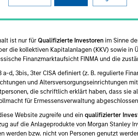
lt ist nur für
Qualifizierte Investoren
im Sinne de
er die kollektiven Kapitalanlagen (KKV) sowie in 
nössische Finanzmarktaufsicht FINMA und die zust
r, Senior Client Advisor, and member of the Operating
 3 a-d, 3bis, 3ter CISA definiert (z. B. regulierte Fi
o Chair of the Senior Advisory Board of Morgan Stanley
richtungen und Altersversorgungseinrichtungen mit
’s Diversity Council and a member of Morgan Stanley’s
personen, die schriftlich erklärt haben, dass sie a
MSIM senior leadership team, Seema is focused on strate
e Vollmacht für Ermessensverwaltung abgeschlossen
ity initiatives across the platform. Seema joined Morg
diese Website zugreife und ein
qualifizierter Inves
ezug auf die Anlageprodukte von Morgan Stanley 
irls Who Invest, a non-profit organization dedicated t
eadership in the asset management industry. Previousl
n werden bzw. nicht von Personen genutzt werden