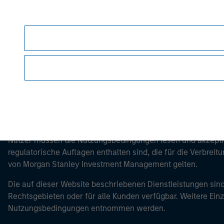
Morgan Stan
Morgan Stan
Dieses Dokument ist ein Marketingdokument.
Nutzer müssen die Nutzungsbedingungen lesen und akzeptie
regulatorische Auflagen enthalten sind, die für die Verbrei
von Morgan Stanley Investment Management gelten.
Die auf dieser Website beschriebenen Dienstleistungen sind
Rechtsgebieten oder für alle Kunden verfügbar. Weitere Ein
Nutzungsbedingungen entnommen werden.