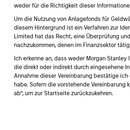
Club of New York.
weder für die Richtigkeit dieser Information
Seema earned a B.A. in psychology/philo
Um die Nutzung von Anlagefonds für Geldwäs
University of Pennsylvania.
diesem Hintergrund ist ein Verfahren zur I
Limited hat das Recht, eine Überprüfung und
nachzukommen, denen im Finanzsektor tätige
May not represent all Team Members.
Ich erkenne an, dass weder Morgan Stanley
The information on this page is for informatio
die direkt oder indirekt durch eingesehene 
offering of advisory services or an offer to sell 
Annahme dieser Vereinbarung bestätige ich
purchase or sale would be unlawful under the se
habe. Sofern die vorstehende Vereinbarung kor
All investing involves risks, including a loss of 
ab“, um zur Startseite zurückzukehren.
Please refer to the strategy detail page for imp