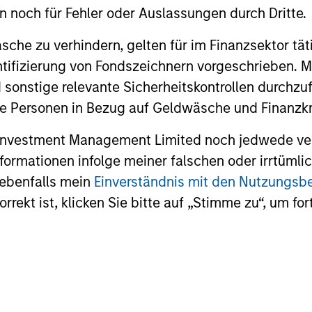
en noch für Fehler oder Auslassungen durch Dritte.
sophy from Yale College and an MBA in finance from T
che zu verhindern, gelten für im Finanzsektor tät
dentifizierung von Fondszeichnern vorgeschrieben
 sonstige relevante Sicherheitskontrollen durchzu
 Personen in Bezug auf Geldwäsche und Finanzkri
 Investment Management Limited noch jedwede ve
nal purposes only. The information contained herein does not c
Informationen infolge meiner falschen oder irrtüm
or a solicitation of an offer to buy any securities in any jurisdi
 ebenfalls mein
Einverständnis mit den Nutzungs
curities, insurance or other laws of such jurisdiction.
rekt ist, klicken Sie bitte auf „Stimme zu“, um for
principal.
ortant information on the strategy, including additional risk co