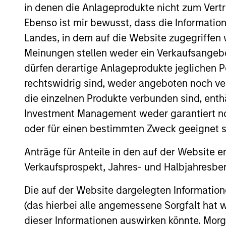
Chief Investment Officer of SevenStep Ca
in denen die Anlageprodukte nicht zum Vertr
managers. Seema served until June 30, 2
Ebenso ist mir bewusst, dass die Informatio
assets of $160 billion. Previous to this 
Landes, in dem auf die Website zugegriffen w
Equities & Hedge Funds for the pension 
Meinungen stellen weder ein Verkaufsangebo
Year -Large Public Pension Plans by Insti
dürfen derartige Anlageprodukte jeglichen P
Global Director of Fundamental Research 
rechtswidrig sind, weder angeboten noch ver
with hedge fund Andor Capital Managemen
die einzelnen Produkte verbunden sind, enth
founder of hedge fund Mirador Capital M
Investment Management weder garantiert noch
Seema has worked with several organizati
oder für einen bestimmten Zweck geeignet s
topic of a more robust inclusion of women
Investments and the inaugural Torch Bea
Anträge für Anteile in den auf der Website e
Forbes on its list of “50 over 50: Investm
Verkaufsprospekt, Jahres- und Halbjahresber
Légion d’Honneur (Knight of the Legion of
Die auf der Website dargelegten Informati
recognized in 2021 as one of the 100 mos
“Ones To Watch”. Seema is a Board Direct
(das hierbei alle angemessene Sorgfalt hat 
Wharton School Stevens Center for Innov
dieser Informationen auswirken könnte. Mo