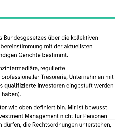
s Bundesgesetzes über die kollektiven
Übereinstimmung mit der aktuellsten
ändigen Gerichte bestimmt.
 Committee at Morgan Stanley
nanzintermediäre, regulierte
 Infrastructure Partners, a
 professioneller Tresorerie, Unternehmen mit
 Diversity and Inclusion Senior
ls
qualifizierte Investoren
eingestuft werden
gic client relationships,
 haben).
an Stanley in 2019 and has 30
tor
wie oben definiert bin. Mir ist bewusst,
Investment Management nicht für Personen
o increasing the number of women
y, Seema was the Founder and
 dürfen, die Rechtsordnungen unterstehen,