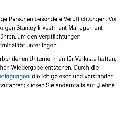
he Wharton School at the
ige Personen besondere Verpflichtungen. Vor
. Morgan Stanley Investment Management
führen, um den Verpflichtungen
minalität unterliegen.
rbundenen Unternehmen für Verluste haften,
onstitute and should not be construed as an
lichen Wiedergabe entstehen. Durch die
ction in which such offer or solicitation,
bedingungen
, die ich gelesen und verstanden
tzufahren; klicken Sie andernfalls auf „Lehne
nsiderations.