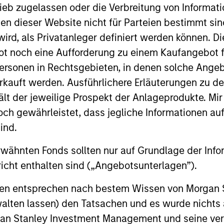
pital, an opportunistic investment platform focused on
ieb zugelassen oder die Verbreitung von Informat
014 as Chief Investment Officer for the New York City
nen dieser Website nicht für Parteien bestimmt si
appointment, Seema was Interim Chief Investment Officer
ird, als Privatanleger definiert werden können. Di
funds. Under her leadership, the pension fund was na
t noch eine Aufforderung zu einem Kaufangebot f
tutional Investor. Prior to Seema’s four years of public
ersonen in Rechtsgebieten, in denen solche Angeb
at Pyramis Global Advisors; a Partner, Portfolio Manag
kauft werden. Ausführlichere Erläuterungen zu de
t; a Partner and Senior Equity Analyst at hedge fun
ält der jeweilige Prospekt der Anlageprodukte. Mir
anagement; and an Equity Analyst with T. Rowe Price.
 gewährleistet, dass jegliche Informationen auf 
ons focused on issues concerning women and girls and 
ind.
 in the corporate sector. In 2025, she received the Ic
rer Mentorship Award from the PEWIN Foundation. In 2
rwähnten Fonds sollten nur auf Grundlage der Info
ent” for her industry leadership. She was awarded in 202
icht enthalten sind („Angebotsunterlagen”).
 Honor) by France, the country’s highest civil and milit
onen entsprechen nach bestem Wissen von Morgan
t influential women in U.S. finance by Barron’s and ho
or of the non-profit organization Women’s World Bankin
walten lassen) den Tatsachen und es wurde nichts
ation in Finance Cypher Accelerator, and a Centennia
rgan Stanley Investment Management und seine v