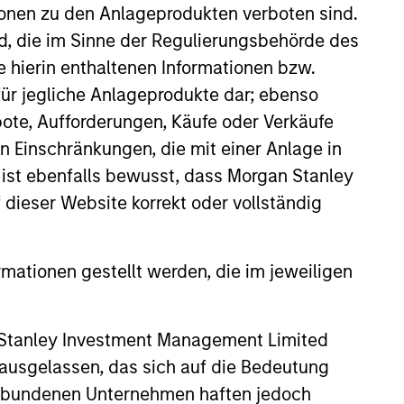
 seeding women portfolio
ionen zu den Anlageprodukten verboten sind.
 Retirement Systems which had
nd, die im Sinne der Regulierungsbehörde des
 and before that Head of Public
e hierin enthaltenen Informationen bzw.
med Hedge Fund Manager of the
ür jegliche Anlageprodukte dar; ebenso
 sector experience, she served as
ote, Aufforderungen, Käufe oder Verkäufe
er and Senior Equity Analyst
n Einschränkungen, die mit einer Anlage in
d Pequot Capital Management; Co-
 ist ebenfalls bewusst, dass Morgan Stanley
dieser Website korrekt oder vollständig
is a prolific speaker on the
on Award from Pension &
024, she was recognized by
rmationen gestellt werden, die im jeweiligen
1 the insignia of Chevalier de la
ary award. She was also
 Stanley Investment Management Limited
nored as the 2019 Bloomberg 50
g, a Senior Advisor for The
 ausgelassen, das sich auf die Bedeutung
l Society member of The Economic
erbundenen Unternehmen haften jedoch