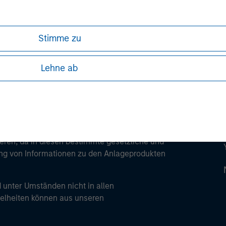
ley
ley Careers
Stimme zu
Lehne ab
ren, da in diesen bestimmte gesetzliche und
tung von Informationen zu den Anlageprodukten
 unter Umständen nicht in allen
zelheiten können aus unseren