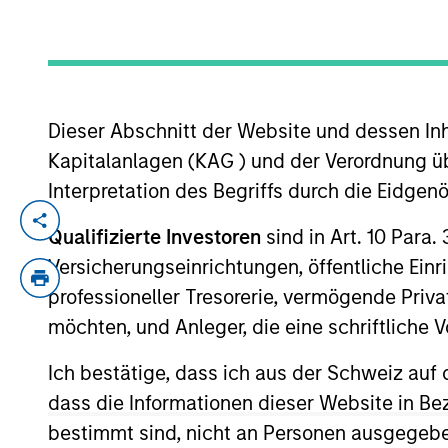
YEARS OF INDUSTRY EXPERIENCE
31
Years
Dieser Abschnitt der Website und dessen Inha
Kapitalanlagen (KAG ) und der Verordnung üb
Interpretation des Begriffs durch die Eidge
Seema R. Hingorani is a Managing Directo
Qualifizierte Investoren
sind in Art. 10 Para.
Investment Management (MSIM). She is als
Versicherungseinrichtungen, öffentliche Ein
Senior Sponsor of Investment Management
professioneller Tresorerie, vermögende Privat
Leaders Advisory Council. As part of the 
möchten, und Anleger, die eine schriftlich
investment talent development and divers
years of investment experience.
Ich bestätige, dass ich aus der Schweiz auf 
dass die Informationen dieser Website in B
Seema is also the Founder and Chair of G
in portfolio management and executive l
bestimmt sind, nicht an Personen ausgegebe