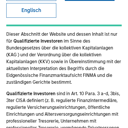
Englisch
Dieser Abschnitt der Website und dessen Inhalt ist nur
für
Qualifizierte Investoren
im Sinne des
Bundesgesetzes über die kollektiven Kapitalanlagen
(KAG ) und der Verordnung über die kollektiven
Kapitalanlagen (KKV) sowie in Übereinstimmung mit der
YEARS OF INDUSTRY EXPERIENCE
aktuellsten Interpretation des Begriffs durch die
5
Years
Eidgenössische Finanzmarktaufsicht FINMA und die
zuständigen Gerichte bestimmt.
TEAM
Qualifizierte Investoren
sind in Art. 10 Para. 3 a-d, 3bis,
Applied Equity Advisors Team
3ter CISA definiert (z. B. regulierte Finanzintermediäre,
regulierte Versicherungseinrichtungen, öffentliche
Einrichtungen und Altersversorgungseinrichtungen mit
professioneller Tresorerie, Unternehmen mit
Scott is a portfolio analyst for Applied Equity
professioneller Tresorerie, vermögende Privatpersonen,