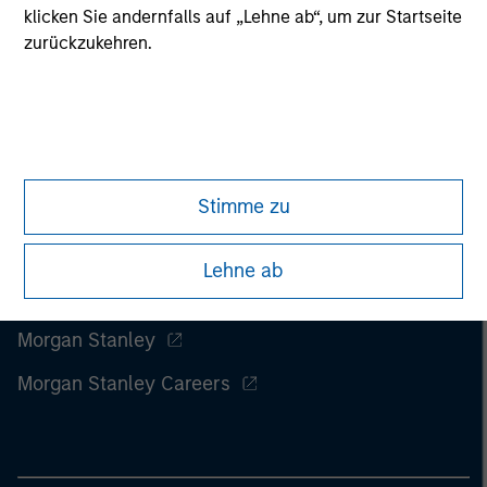
information on the strategy, including additional risk
klicken Sie andernfalls auf „Lehne ab“, um zur Startseite
considerations.
zurückzukehren.
Stimme zu
Lehne ab
Morgan Stanley
Morgan Stanley Careers