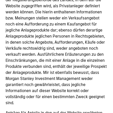
Website zugegriffen wird, als Privatanleger definiert
werden können. Die hierin enthaltenen Informationen
bzw. Meinungen stellen weder ein Verkaufsangebot
TAKEAWAYS & KEY EXPECTATIONS
TA
noch eine Aufforderung zu einem Kaufangebot für
jegliche Anlageprodukte dar; ebenso dürfen derartige
Mid-Year Equity Market Outlook - July
Eq
Anlageprodukte jeglichen Personen in Rechtsgebieten,
2026
2
in denen solche Angebote, Aufforderungen, Käufe oder
Verkäufe rechtswidrig sind, weder angeboten noch
In his latest TAKE, Senior Portfolio Manager
In 
verkauft werden. Ausführlichere Erläuterungen zu den
Andrew Slimmon shares his mid-year equity
Ma
Einschränkungen, die mit einer Anlage in die einzelnen
market outlook, explaining why the 2026 rally
to t
Produkte verbunden sind, enthält der jeweilige Prospekt
looks rational and where opportunities may
enc
der Anlageprodukte. Mir ist ebenfalls bewusst, dass
emerge beyond the obvious AI beneficiaries.
the
Morgan Stanley Investment Management weder
tha
garantiert noch gewährleistet, dass jegliche
ea
Informationen auf dieser Website korrekt oder
06-JUL-2026
17-
vollständig oder für einen bestimmten Zweck geeignet
sind.
Anträge für Anteile in den auf der Website erwähnten