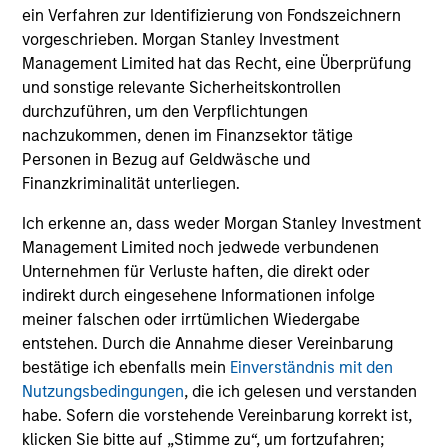
ein Verfahren zur Identifizierung von Fondszeichnern
The formula Institutional Investor uses to develop its
vorgeschrieben. Morgan Stanley Investment
rankings is proprietary. The rankings are not indicative
Management Limited hat das Recht, eine Überprüfung
of future performance, and there is no guarantee of
und sonstige relevante Sicherheitskontrollen
future success. For additional information, visit
durchzuführen, um den Verpflichtungen
www.institutionalinvestor.com
nachzukommen, denen im Finanzsektor tätige
Personen in Bezug auf Geldwäsche und
Finanzkriminalität unterliegen.
May not represent all Team Members.
The information on this page is for informational
Ich erkenne an, dass weder Morgan Stanley Investment
purposes only. The information contained herein does
Management Limited noch jedwede verbundenen
not constitute and should not be construed as an
Unternehmen für Verluste haften, die direkt oder
offering of advisory services or an offer to sell or a
indirekt durch eingesehene Informationen infolge
solicitation of an offer to buy any securities in any
jurisdiction in which such offer or solicitation,
meiner falschen oder irrtümlichen Wiedergabe
purchase or sale would be unlawful under the
entstehen. Durch die Annahme dieser Vereinbarung
securities, insurance or other laws of such jurisdiction.
bestätige ich ebenfalls mein
Einverständnis mit den
Nutzungsbedingungen
, die ich gelesen und verstanden
All investing involves risks, including a loss of principal.
habe. Sofern die vorstehende Vereinbarung korrekt ist,
Please refer to the strategy detail page for important
klicken Sie bitte auf „Stimme zu“, um fortzufahren;