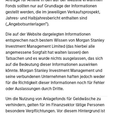
Fonds sollten nur auf Grundlage der Informationen
gestellt werden, die im jeweiligen Verkaufsprospekt,
Institutional Investor rankings relate to Richard
Jahres- und Halbjahresbericht enthalten sind
Bernstein personally, and not to Richard Bernstein
(„Angebotsunterlagen”).
Advisors LLC. Mr. Bernstein was named to Institutional
Investor’s “All-America Research Team” from 1991
Die auf der Website dargelegten Informationen
through 2008, including a top-ranking in Equity
entsprechen nach bestem Wissen von Morgan Stanley
Derivatives, Portfolio Strategy and Quantitative
Investment Management Limited (das hierbei alle
Research in 1995 through 2004. Mr. Bernstein was
angemessene Sorgfalt hat walten lassen) den
inducted into Institutional Investor’s All-American
Tatsachen und es wurde nichts ausgelassen, das sich
Research Hall of Fame in 2011. Institutional Investor is a
auf die Bedeutung dieser Informationen auswirken
leading international business to business publisher,
könnte. Morgan Stanley Investment Management und
focused on the publication of premium journalism,
seine verbundenen Unternehmen haften jedoch weder
newsletters and research. The published rankings are
für die Richtigkeit dieser Informationen noch für Fehler
based on responses to multi-factor surveys from a
oder Auslassungen durch Dritte.
large number of investment professionals across a
Um die Nutzung von Anlagefonds für Geldwäsche zu
broad range of asset management firms that meet
verhindern, gelten für im Finanzsektor tätige Personen
certain minimum eligibility requirements, including a
besondere Verpflichtungen. Vor diesem Hintergrund ist
minimum amount of sell-side commissions annually.