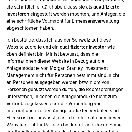
Advisors. He joined Morgan Stanley in 2024 and
die schriftlich erklärt haben, dass sie als
qualifizierte
has 4 years of investment experience. Prior to
Investoren
eingestuft werden möchten, und Anleger, die
joining Morgan Stanley, Scott spent three years in
eine schriftliche Vollmacht für Ermessensverwaltung
equity research at a Chicago-based investment
abgeschlossen haben).
manager. Scott earned his B.A. in Finance,
Investment, and Banking from the University of
Ich bestätige, dass ich aus der Schweiz auf diese
Wisconsin-Madison. He holds the Chartered
Website zugreife und ein
qualifizierter Investor
wie
Financial Analyst designation.
oben definiert bin. Mir ist bewusst, dass die
Informationen dieser Website in Bezug auf die
Anlageprodukte von Morgan Stanley Investment
Management nicht für Personen bestimmt sind, nicht
Team Insights
an Personen ausgegeben werden bzw. nicht von
Personen genutzt werden dürfen, die Rechtsordnungen
unterstehen, in denen die Anlageprodukte nicht zum
Vertrieb zugelassen oder die Verbreitung von
Informationen zu den Anlageprodukten verboten sind.
Ebenso ist mir bewusst, dass die Informationen dieser
Website nicht für Parteien bestimmt sind, die im Sinne
der Regulierungsbehörde des Landes, in dem auf die