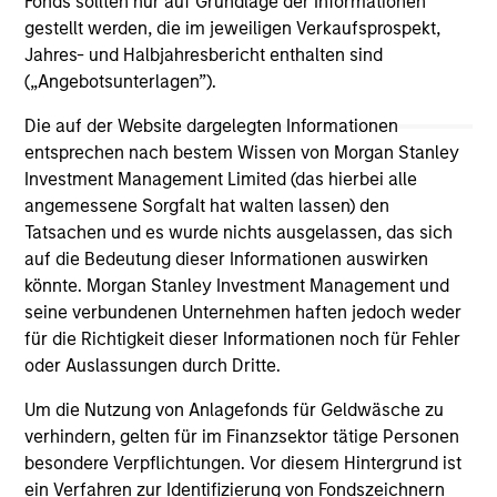
Fonds sollten nur auf Grundlage der Informationen
gestellt werden, die im jeweiligen Verkaufsprospekt,
Jahres- und Halbjahresbericht enthalten sind
(„Angebotsunterlagen”).
Die auf der Website dargelegten Informationen
entsprechen nach bestem Wissen von Morgan Stanley
May not represent all Team Members.
Investment Management Limited (das hierbei alle
The information on this page is for informational
angemessene Sorgfalt hat walten lassen) den
purposes only. The information contained herein does
Tatsachen und es wurde nichts ausgelassen, das sich
not constitute and should not be construed as an
auf die Bedeutung dieser Informationen auswirken
offering of advisory services or an offer to sell or a
solicitation of an offer to buy any securities in any
könnte. Morgan Stanley Investment Management und
jurisdiction in which such offer or solicitation,
seine verbundenen Unternehmen haften jedoch weder
purchase or sale would be unlawful under the
für die Richtigkeit dieser Informationen noch für Fehler
securities, insurance or other laws of such jurisdiction.
oder Auslassungen durch Dritte.
All investing involves risks, including a loss of principal.
Um die Nutzung von Anlagefonds für Geldwäsche zu
Please refer to the strategy detail page for important
verhindern, gelten für im Finanzsektor tätige Personen
information on the strategy, including additional risk
besondere Verpflichtungen. Vor diesem Hintergrund ist
considerations.
ein Verfahren zur Identifizierung von Fondszeichnern