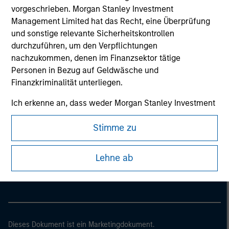
vorgeschrieben. Morgan Stanley Investment
Management Limited hat das Recht, eine Überprüfung
und sonstige relevante Sicherheitskontrollen
durchzuführen, um den Verpflichtungen
nachzukommen, denen im Finanzsektor tätige
Personen in Bezug auf Geldwäsche und
Finanzkriminalität unterliegen.
Ich erkenne an, dass weder Morgan Stanley Investment
Management Limited noch jedwede verbundenen
Stimme zu
Unternehmen für Verluste haften, die direkt oder
Morgan Stanley
indirekt durch eingesehene Informationen infolge
meiner falschen oder irrtümlichen Wiedergabe
Lehne ab
Morgan Stanley Careers
entstehen. Durch die Annahme dieser Vereinbarung
bestätige ich ebenfalls mein
Einverständnis mit den
Nutzungsbedingungen
, die ich gelesen und verstanden
habe. Sofern die vorstehende Vereinbarung korrekt ist,
klicken Sie bitte auf „Stimme zu“, um fortzufahren;
Dieses Dokument ist ein Marketingdokument.
klicken Sie andernfalls auf „Lehne ab“, um zur Startseite