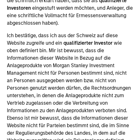
die schriftlich erklärt haben, dass sie als
qualifizierte
firm in 2022 and has 22 years of investment
Investoren
eingestuft werden möchten, und Anleger, die
experience. Prior to this, Rob was Head of Asset
eine schriftliche Vollmacht für Ermessensverwaltung
Stewardship Strategy at State Street Global
abgeschlossen haben).
Advisors where he was responsible for coordinating
voting and engagement as well as client
Ich bestätige, dass ich aus der Schweiz auf diese
engagement, regulation and thought leadership.
Website zugreife und ein
qualifizierter Investor
wie
Rob has also held a number of financial services
oben definiert bin. Mir ist bewusst, dass die
roles most recently at HSBC Bank Plc and Kepler
Informationen dieser Website in Bezug auf die
Cheuvreux where he lead research coverage on
Anlageprodukte von Morgan Stanley Investment
Corporate Governance and sustainability issues.
Management nicht für Personen bestimmt sind, nicht
Rob holds a B.A. in History & Politics from Queen
an Personen ausgegeben werden bzw. nicht von
Mary, University of London.
Personen genutzt werden dürfen, die Rechtsordnungen
unterstehen, in denen die Anlageprodukte nicht zum
Vertrieb zugelassen oder die Verbreitung von
Team Insights
Informationen zu den Anlageprodukten verboten sind.
Ebenso ist mir bewusst, dass die Informationen dieser
Website nicht für Parteien bestimmt sind, die im Sinne
der Regulierungsbehörde des Landes, in dem auf die