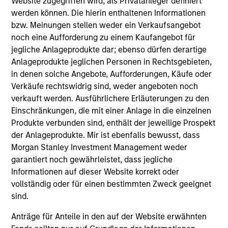
Website zugegriffen wird, als Privatanleger definiert
werden können. Die hierin enthaltenen Informationen
bzw. Meinungen stellen weder ein Verkaufsangebot
noch eine Aufforderung zu einem Kaufangebot für
jegliche Anlageprodukte dar; ebenso dürfen derartige
Anlageprodukte jeglichen Personen in Rechtsgebieten,
in denen solche Angebote, Aufforderungen, Käufe oder
ARTICLE
Verkäufe rechtswidrig sind, weder angeboten noch
verkauft werden. Ausführlichere Erläuterungen zu den
2024 Stewardship Trends
Einschränkungen, die mit einer Anlage in die einzelnen
Produkte verbunden sind, enthält der jeweilige Prospekt
As the 2024 proxy season kicks off, the
der Anlageprodukte. Mir ist ebenfalls bewusst, dass
Morgan Stanley Investment Management
Morgan Stanley Investment Management weder
Global Stewardship Team highlights three key
garantiert noch gewährleistet, dass jegliche
themes: Natural Capital and Biodiversity,
Informationen auf dieser Website korrekt oder
Workers’ Rights, and Artificial Intelligence (AI)
vollständig oder für einen bestimmten Zweck geeignet
that we believe will be high on the agenda for
sind.
investors.
Anträge für Anteile in den auf der Website erwähnten
30-APR-2024