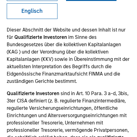
Englisch
Dieser Abschnitt der Website und dessen Inhalt ist nur
für
Qualifizierte Investoren
im Sinne des
Bundesgesetzes über die kollektiven Kapitalanlagen
(KAG ) und der Verordnung über die kollektiven
Kapitalanlagen (KKV) sowie in Übereinstimmung mit der
aktuellsten Interpretation des Begriffs durch die
YEARS OF INDUSTRY EXPERIENCE
Eidgenössische Finanzmarktaufsicht FINMA und die
24
Years
zuständigen Gerichte bestimmt.
Qualifizierte Investoren
sind in Art. 10 Para. 3 a-d, 3bis,
3ter CISA definiert (z. B. regulierte Finanzintermediäre,
regulierte Versicherungseinrichtungen, öffentliche
Robert Walker is the Global Head of Stewardship for
Einrichtungen und Altersversorgungseinrichtungen mit
MSIM and leads our stewardship, proxy voting and
professioneller Tresorerie, Unternehmen mit
investee engagement agenda and activities
professioneller Tresorerie, vermögende Privatpersonen,
alongside our investment teams. Rob joined the