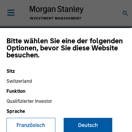
Ranjit Kapila
Bitte wählen Sie eine der folgenden
Optionen, bevor Sie diese Website
Co-President and Chief Operating
besuchen.
Officer, Parametric
Sitz
Switzerland
Funktion
Qualifizierter Investor
Sprache
Französisch
Deutsch