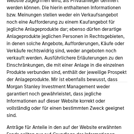
Website zugegriffen wird, als Privatanleger definiert
May not represent all Team Members.
werden können. Die hierin enthaltenen Informationen
bzw. Meinungen stellen weder ein Verkaufsangebot
The information on this page is for informational
purposes only. The information contained herein does
noch eine Aufforderung zu einem Kaufangebot für
not constitute and should not be construed as an
jegliche Anlageprodukte dar; ebenso dürfen derartige
offering of advisory services or an offer to sell or a
Anlageprodukte jeglichen Personen in Rechtsgebieten,
solicitation of an offer to buy any securities in any
in denen solche Angebote, Aufforderungen, Käufe oder
jurisdiction in which such offer or solicitation,
purchase or sale would be unlawful under the
Verkäufe rechtswidrig sind, weder angeboten noch
securities, insurance or other laws of such jurisdiction.
verkauft werden. Ausführlichere Erläuterungen zu den
Einschränkungen, die mit einer Anlage in die einzelnen
All investing involves risks, including a loss of principal.
Produkte verbunden sind, enthält der jeweilige Prospekt
Please refer to the strategy detail page for important
der Anlageprodukte. Mir ist ebenfalls bewusst, dass
information on the strategy, including additional risk
Morgan Stanley Investment Management weder
considerations.
garantiert noch gewährleistet, dass jegliche
Informationen auf dieser Website korrekt oder
vollständig oder für einen bestimmten Zweck geeignet
sind.
Anträge für Anteile in den auf der Website erwähnten