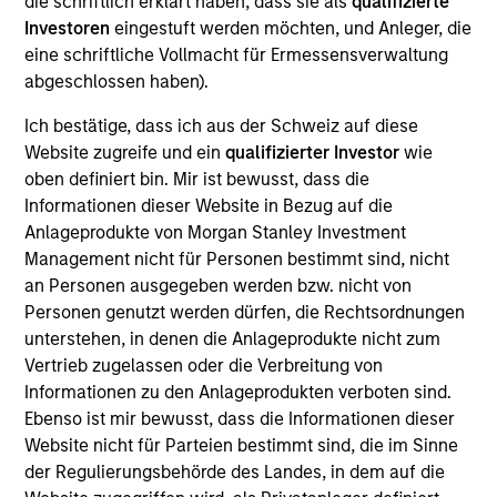
die schriftlich erklärt haben, dass sie als
qualifizierte
the Parametric Executive Committee. He is
Investoren
eingestuft werden möchten, und Anleger, die
responsible for Parametric’s technology and
eine schriftliche Vollmacht für Ermessensverwaltung
operational activities.
abgeschlossen haben).
Prior to joining Parametric in 2019, Ranjit was
Ich bestätige, dass ich aus der Schweiz auf diese
managing director and global head of portfolio
Website zugreife und ein
qualifizierter Investor
wie
management investment systems at BlackRock,
oben definiert bin. Mir ist bewusst, dass die
where he led strategy and development for
Informationen dieser Website in Bezug auf die
applications across asset classes for BlackRock
Anlageprodukte von Morgan Stanley Investment
and Aladdin clients. He has over 30 years of
Management nicht für Personen bestimmt sind, nicht
technology experience.
an Personen ausgegeben werden bzw. nicht von
Ranjit has a BE in computer science and
Personen genutzt werden dürfen, die Rechtsordnungen
engineering from Punjab University, an MS in
unterstehen, in denen die Anlageprodukte nicht zum
computer science from American University and an
Vertrieb zugelassen oder die Verbreitung von
MBA from Northwestern University.
Informationen zu den Anlageprodukten verboten sind.
Ebenso ist mir bewusst, dass die Informationen dieser
Website nicht für Parteien bestimmt sind, die im Sinne
der Regulierungsbehörde des Landes, in dem auf die