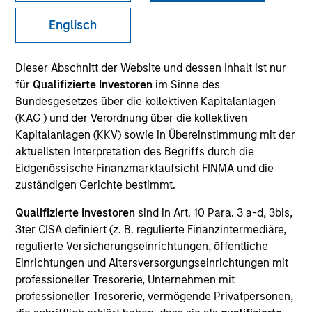
Englisch
Dieser Abschnitt der Website und dessen Inhalt ist nur
für
Qualifizierte Investoren
im Sinne des
Bundesgesetzes über die kollektiven Kapitalanlagen
(KAG ) und der Verordnung über die kollektiven
Kapitalanlagen (KKV) sowie in Übereinstimmung mit der
aktuellsten Interpretation des Begriffs durch die
Eidgenössische Finanzmarktaufsicht FINMA und die
YEARS OF INDUSTRY EXPERIENCE
zuständigen Gerichte bestimmt.
32
Years
Qualifizierte Investoren
sind in Art. 10 Para. 3 a-d, 3bis,
3ter CISA definiert (z. B. regulierte Finanzintermediäre,
regulierte Versicherungseinrichtungen, öffentliche
Einrichtungen und Altersversorgungseinrichtungen mit
Ranjit is co-president and chief operating officer of
professioneller Tresorerie, Unternehmen mit
Parametric, a member of the Morgan Stanley
professioneller Tresorerie, vermögende Privatpersonen,
Investment Management Operating Committee and