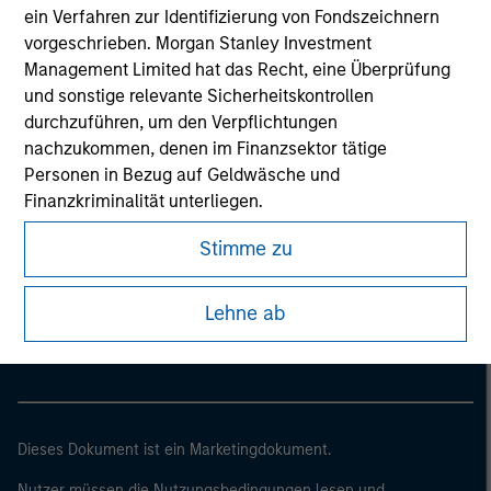
ein Verfahren zur Identifizierung von Fondszeichnern
vorgeschrieben. Morgan Stanley Investment
Management Limited hat das Recht, eine Überprüfung
und sonstige relevante Sicherheitskontrollen
durchzuführen, um den Verpflichtungen
nachzukommen, denen im Finanzsektor tätige
Personen in Bezug auf Geldwäsche und
Finanzkriminalität unterliegen.
Ich erkenne an, dass weder Morgan Stanley Investment
Stimme zu
Morgan Stanley
Management Limited noch jedwede verbundenen
Unternehmen für Verluste haften, die direkt oder
Morgan Stanley Careers
Lehne ab
indirekt durch eingesehene Informationen infolge
meiner falschen oder irrtümlichen Wiedergabe
entstehen. Durch die Annahme dieser Vereinbarung
bestätige ich ebenfalls mein
Einverständnis mit den
Nutzungsbedingungen
, die ich gelesen und verstanden
Dieses Dokument ist ein Marketingdokument.
habe. Sofern die vorstehende Vereinbarung korrekt ist,
klicken Sie bitte auf „Stimme zu“, um fortzufahren;
Nutzer müssen die Nutzungsbedingungen lesen und