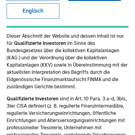
Englisch
Dieser Abschnitt der Website und dessen Inhalt ist nur
für
Qualifizierte Investoren
im Sinne des
Bundesgesetzes über die kollektiven Kapitalanlagen
(KAG ) und der Verordnung über die kollektiven
Kapitalanlagen (KKV) sowie in Übereinstimmung mit der
YEARS OF INDUSTRY EXPERIENCE
aktuellsten Interpretation des Begriffs durch die
19
Years
Eidgenössische Finanzmarktaufsicht FINMA und die
zuständigen Gerichte bestimmt.
TEAM
Qualifizierte Investoren
sind in Art. 10 Para. 3 a-d, 3bis,
Morgan Stanley Private Equity Solutions Team
3ter CISA definiert (z. B. regulierte Finanzintermediäre,
regulierte Versicherungseinrichtungen, öffentliche
Einrichtungen und Altersversorgungseinrichtungen mit
professioneller Tresorerie, Unternehmen mit
Michael Carroll is a Managing Director and Partner
professioneller Tresorerie, vermögende Privatpersonen,