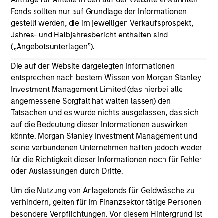
Fonds sollten nur auf Grundlage der Informationen
gestellt werden, die im jeweiligen Verkaufsprospekt,
Jahres- und Halbjahresbericht enthalten sind
(„Angebotsunterlagen”).
May not represent all Team Members.
Die auf der Website dargelegten Informationen
The information on this page is for informational
entsprechen nach bestem Wissen von Morgan Stanley
purposes only. The information contained herein does
Investment Management Limited (das hierbei alle
not constitute and should not be construed as an
angemessene Sorgfalt hat walten lassen) den
offering of advisory services or an offer to sell or a
solicitation of an offer to buy any securities in any
Tatsachen und es wurde nichts ausgelassen, das sich
jurisdiction in which such offer or solicitation,
auf die Bedeutung dieser Informationen auswirken
purchase or sale would be unlawful under the
könnte. Morgan Stanley Investment Management und
securities, insurance or other laws of such jurisdiction.
seine verbundenen Unternehmen haften jedoch weder
All investing involves risks, including a loss of principal.
für die Richtigkeit dieser Informationen noch für Fehler
oder Auslassungen durch Dritte.
Please refer to the strategy detail page for important
information on the strategy, including additional risk
Um die Nutzung von Anlagefonds für Geldwäsche zu
considerations.
verhindern, gelten für im Finanzsektor tätige Personen
besondere Verpflichtungen. Vor diesem Hintergrund ist