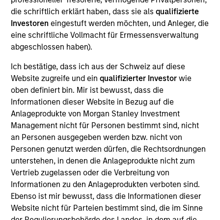
with the Morgan Stanley Private Equity Solutions
die schriftlich erklärt haben, dass sie als
qualifizierte
team. Prior to joining the firm, Michael served on
Investoren
eingestuft werden möchten, und Anleger, die
the investment teams at Davidson Kempner Capital
eine schriftliche Vollmacht für Ermessensverwaltung
Management and Tennenbaum Capital Partners. He
abgeschlossen haben).
began his career as an investment banking analyst
at J.P. Morgan. Michael received a B.B.A. with high
Ich bestätige, dass ich aus der Schweiz auf diese
distinction from the University of Michigan and an
Website zugreife und ein
qualifizierter Investor
wie
M.B.A. from the Wharton School of the University of
oben definiert bin. Mir ist bewusst, dass die
Pennsylvania.
Informationen dieser Website in Bezug auf die
Anlageprodukte von Morgan Stanley Investment
Management nicht für Personen bestimmt sind, nicht
an Personen ausgegeben werden bzw. nicht von
Team Insights
Personen genutzt werden dürfen, die Rechtsordnungen
unterstehen, in denen die Anlageprodukte nicht zum
Vertrieb zugelassen oder die Verbreitung von
Informationen zu den Anlageprodukten verboten sind.
Ebenso ist mir bewusst, dass die Informationen dieser
Website nicht für Parteien bestimmt sind, die im Sinne
der Regulierungsbehörde des Landes, in dem auf die