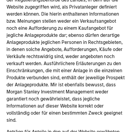
Website zugegriffen wird, als Privatanleger definiert
werden können. Die hierin enthaltenen Informationen
bzw. Meinungen stellen weder ein Verkaufsangebot
noch eine Aufforderung zu einem Kaufangebot für
QUARTERLY
AR
jegliche Anlageprodukte dar; ebenso dürfen derartige
Anlageprodukte jeglichen Personen in Rechtsgebieten,
Private Markets Perspectives Q4
An
in denen solche Angebote, Aufforderungen, Käufe oder
Webinar
In
Verkäufe rechtswidrig sind, weder angeboten noch
verkauft werden. Ausführlichere Erläuterungen zu den
In this quarter’s webinar, our investment
Pr
Einschränkungen, die mit einer Anlage in die einzelnen
leaders provided a comprehensive view of the
cen
Produkte verbunden sind, enthält der jeweilige Prospekt
private markets landscape, shared strategic
to 
der Anlageprodukte. Mir ist ebenfalls bewusst, dass
asset class insights—including a health check
eq
Morgan Stanley Investment Management weder
on private credit—and delivered an in-depth
inv
garantiert noch gewährleistet, dass jegliche
analysis of the evolving dynamics in private
a p
Informationen auf dieser Website korrekt oder
equity.
vollständig oder für einen bestimmten Zweck geeignet
03-DEC-2025
23-
sind.
Anträge für Anteile in den auf der Website erwähnten