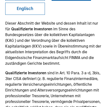
Englisch
Dieser Abschnitt der Website und dessen Inhalt ist nur
für
Qualifizierte Investoren
im Sinne des
Bundesgesetzes über die kollektiven Kapitalanlagen
(KAG ) und der Verordnung über die kollektiven
Kapitalanlagen (KKV) sowie in Übereinstimmung mit der
aktuellsten Interpretation des Begriffs durch die
YEARS OF INDUSTRY EXPERIENCE
Eidgenössische Finanzmarktaufsicht FINMA und die
11
Years
zuständigen Gerichte bestimmt.
Qualifizierte Investoren
sind in Art. 10 Para. 3 a-d, 3bis,
TEAM
3ter CISA definiert (z. B. regulierte Finanzintermediäre,
Global Opportunity
regulierte Versicherungseinrichtungen, öffentliche
Einrichtungen und Altersversorgungseinrichtungen mit
professioneller Tresorerie, Unternehmen mit
professioneller Tresorerie, vermögende Privatpersonen,
Maria Vellante is a portfolio specialist for Global