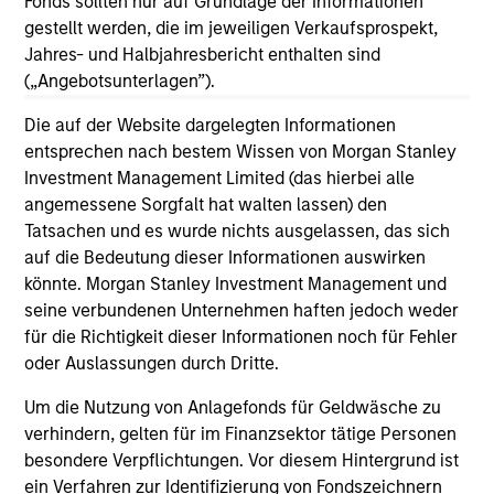
Fonds sollten nur auf Grundlage der Informationen
gestellt werden, die im jeweiligen Verkaufsprospekt,
Jahres- und Halbjahresbericht enthalten sind
(„Angebotsunterlagen”).
May not represent all Team Members.
Die auf der Website dargelegten Informationen
The information on this page is for informational
entsprechen nach bestem Wissen von Morgan Stanley
purposes only. The information contained herein does
Investment Management Limited (das hierbei alle
not constitute and should not be construed as an
offering of advisory services or an offer to sell or a
angemessene Sorgfalt hat walten lassen) den
solicitation of an offer to buy any securities in any
Tatsachen und es wurde nichts ausgelassen, das sich
jurisdiction in which such offer or solicitation,
auf die Bedeutung dieser Informationen auswirken
purchase or sale would be unlawful under the
könnte. Morgan Stanley Investment Management und
securities, insurance or other laws of such jurisdiction.
seine verbundenen Unternehmen haften jedoch weder
All investing involves risks, including a loss of principal.
für die Richtigkeit dieser Informationen noch für Fehler
oder Auslassungen durch Dritte.
Please refer to the strategy detail page for important
information on the strategy, including additional risk
Um die Nutzung von Anlagefonds für Geldwäsche zu
considerations.
verhindern, gelten für im Finanzsektor tätige Personen
besondere Verpflichtungen. Vor diesem Hintergrund ist
ein Verfahren zur Identifizierung von Fondszeichnern