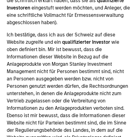
die schriftlich erklärt haben, dass sie als
qualifizierte
Opportunity. She joined Morgan Stanley in 2014 and
Investoren
eingestuft werden möchten, und Anleger, die
has 10 years of investment experience. Maria
eine schriftliche Vollmacht für Ermessensverwaltung
joined Global Opportunity in 2023. Prior to her
abgeschlossen haben).
current role, she was an Executive Director on the
corporate investor relations team. Maria previously
Ich bestätige, dass ich aus der Schweiz auf diese
held roles in corporate finance and institutional
Website zugreife und ein
qualifizierter Investor
wie
equities. She earned her BSc in finance and BA in
oben definiert bin. Mir ist bewusst, dass die
economics from Boston College.
Informationen dieser Website in Bezug auf die
Anlageprodukte von Morgan Stanley Investment
Management nicht für Personen bestimmt sind, nicht
an Personen ausgegeben werden bzw. nicht von
Team Insights
Personen genutzt werden dürfen, die Rechtsordnungen
unterstehen, in denen die Anlageprodukte nicht zum
Vertrieb zugelassen oder die Verbreitung von
Informationen zu den Anlageprodukten verboten sind.
Ebenso ist mir bewusst, dass die Informationen dieser
Website nicht für Parteien bestimmt sind, die im Sinne
der Regulierungsbehörde des Landes, in dem auf die