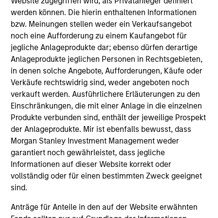
Website zugegriffen wird, als Privatanleger definiert
werden können. Die hierin enthaltenen Informationen
bzw. Meinungen stellen weder ein Verkaufsangebot
noch eine Aufforderung zu einem Kaufangebot für
ARTICLE
AR
jegliche Anlageprodukte dar; ebenso dürfen derartige
Anlageprodukte jeglichen Personen in Rechtsgebieten,
OPPORTUNITY NOW: Unlock a World
DI
in denen solche Angebote, Aufforderungen, Käufe oder
of Potential Through International
de
Verkäufe rechtswidrig sind, weder angeboten noch
Investing
International markets provide access to unique
Chi
verkauft werden. Ausführlichere Erläuterungen zu den
companies, more opportunities to find
ei
Einschränkungen, die mit einer Anlage in die einzelnen
mispricing and diversification away from
Wa
Produkte verbunden sind, enthält der jeweilige Prospekt
highly concentrated U.S. equity markets. Learn
Nac
der Anlageprodukte. Mir ist ebenfalls bewusst, dass
how Global Opportunity uncovers high-quality
Te
Morgan Stanley Investment Management weder
companies trading at meaningful discounts
Si
garantiert noch gewährleistet, dass jegliche
around the world.
ne
Informationen auf dieser Website korrekt oder
vollständig oder für einen bestimmten Zweck geeignet
23-APR-2026
08
sind.
Anträge für Anteile in den auf der Website erwähnten