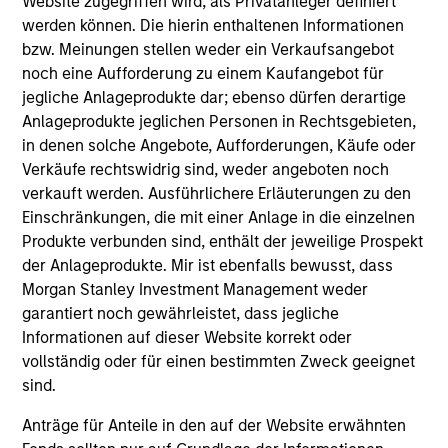
Website zugegriffen wird, als Privatanleger definiert
Global Insight
werden können. Die hierin enthaltenen Informationen
Invests primarily in established and
bzw. Meinungen stellen weder ein Verkaufsangebot
emerging companies globally.
noch eine Aufforderung zu einem Kaufangebot für
jegliche Anlageprodukte dar; ebenso dürfen derartige
Anlageprodukte jeglichen Personen in Rechtsgebieten,
Growth
in denen solche Angebote, Aufforderungen, Käufe oder
Invests primarily in established and
Verkäufe rechtswidrig sind, weder angeboten noch
emerging large cap companies in the United
verkauft werden. Ausführlichere Erläuterungen zu den
States.
Einschränkungen, die mit einer Anlage in die einzelnen
Produkte verbunden sind, enthält der jeweilige Prospekt
der Anlageprodukte. Mir ist ebenfalls bewusst, dass
Discovery
Morgan Stanley Investment Management weder
Invests primarily in established and
garantiert noch gewährleistet, dass jegliche
emerging mid cap companies in the United
Informationen auf dieser Website korrekt oder
States.
vollständig oder für einen bestimmten Zweck geeignet
sind.
Anträge für Anteile in den auf der Website erwähnten
Insight