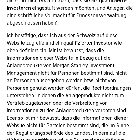
die schriftlich erklärt haben, dass sie als
qualifizierte
Morgan Stanley Investment Management. He joined
Investoren
eingestuft werden möchten, und Anleger, die
Morgan Stanley in 1998 and has 32 years of
eine schriftliche Vollmacht für Ermessensverwaltung
investment experience. Prior to joining the firm, he
abgeschlossen haben).
worked as a sell-side analyst for J.P. Morgan
Securities. Dennis received a B.A. in political
Ich bestätige, dass ich aus der Schweiz auf diese
science from Hamilton College and an M.B.A. with
Website zugreife und ein
qualifizierter Investor
wie
honors in finance from Columbia University.
oben definiert bin. Mir ist bewusst, dass die
Informationen dieser Website in Bezug auf die
Anlageprodukte von Morgan Stanley Investment
Management nicht für Personen bestimmt sind, nicht
Counterpoint Global
an Personen ausgegeben werden bzw. nicht von
Personen genutzt werden dürfen, die Rechtsordnungen
unterstehen, in denen die Anlageprodukte nicht zum
Advantage
Vertrieb zugelassen oder die Verbreitung von
Informationen zu den Anlageprodukten verboten sind.
Invests primarily in established large cap
Ebenso ist mir bewusst, dass die Informationen dieser
companies in the United States.
Website nicht für Parteien bestimmt sind, die im Sinne
der Regulierungsbehörde des Landes, in dem auf die