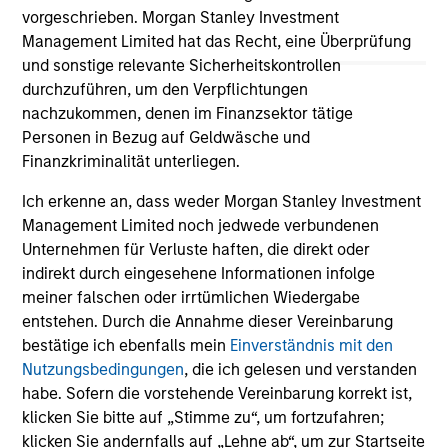
vorgeschrieben. Morgan Stanley Investment
COUNTERPOINT GLOBAL INSIGHTS
CO
Management Limited hat das Recht, eine Überprüfung
und sonstige relevante Sicherheitskontrollen
Counterpoint Global Voting FOR
Th
durchzuführen, um den Verpflichtungen
Tesla's Proposed Compensation Plan
Cr
nachzukommen, denen im Finanzsektor tätige
for Elon Musk
an
Personen in Bezug auf Geldwäsche und
Counterpoint Global Voting FOR Tesla's
We
Finanzkriminalität unterliegen.
Proposed Compensation Plan for Elon Musk
con
mar
Ich erkenne an, dass weder Morgan Stanley Investment
sto
Management Limited noch jedwede verbundenen
mar
Unternehmen für Verluste haften, die direkt oder
see
indirekt durch eingesehene Informationen infolge
div
meiner falschen oder irrtümlichen Wiedergabe
inc
03-NOV-2025
05
entstehen. Durch die Annahme dieser Vereinbarung
but
bestätige ich ebenfalls mein
Einverständnis mit den
re
Nutzungsbedingungen
, die ich gelesen und verstanden
use
habe. Sofern die vorstehende Vereinbarung korrekt ist,
ret
klicken Sie bitte auf „Stimme zu“, um fortzufahren;
klicken Sie andernfalls auf „Lehne ab“, um zur Startseite