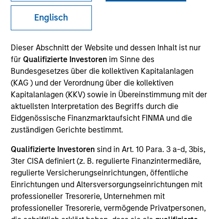
Englisch
Dieser Abschnitt der Website und dessen Inhalt ist nur
für
Qualifizierte Investoren
im Sinne des
Bundesgesetzes über die kollektiven Kapitalanlagen
(KAG ) und der Verordnung über die kollektiven
Kapitalanlagen (KKV) sowie in Übereinstimmung mit der
aktuellsten Interpretation des Begriffs durch die
YEARS OF INDUSTRY EXPERIENCE
Eidgenössische Finanzmarktaufsicht FINMA und die
32
Years
zuständigen Gerichte bestimmt.
Qualifizierte Investoren
sind in Art. 10 Para. 3 a-d, 3bis,
TEAM
3ter CISA definiert (z. B. regulierte Finanzintermediäre,
Counterpoint Global
regulierte Versicherungseinrichtungen, öffentliche
Einrichtungen und Altersversorgungseinrichtungen mit
professioneller Tresorerie, Unternehmen mit
professioneller Tresorerie, vermögende Privatpersonen,
Dennis Lynch is Head of Counterpoint Global at