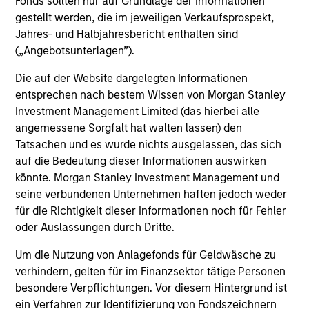
Fonds sollten nur auf Grundlage der Informationen
Invests primarily in established and
gestellt werden, die im jeweiligen Verkaufsprospekt,
emerging companies in the United States.
Jahres- und Halbjahresbericht enthalten sind
(„Angebotsunterlagen”).
Die auf der Website dargelegten Informationen
entsprechen nach bestem Wissen von Morgan Stanley
View All
Investment Management Limited (das hierbei alle
angemessene Sorgfalt hat walten lassen) den
Tatsachen und es wurde nichts ausgelassen, das sich
Team Insights
auf die Bedeutung dieser Informationen auswirken
könnte. Morgan Stanley Investment Management und
seine verbundenen Unternehmen haften jedoch weder
für die Richtigkeit dieser Informationen noch für Fehler
oder Auslassungen durch Dritte.
Um die Nutzung von Anlagefonds für Geldwäsche zu
verhindern, gelten für im Finanzsektor tätige Personen
besondere Verpflichtungen. Vor diesem Hintergrund ist
ein Verfahren zur Identifizierung von Fondszeichnern