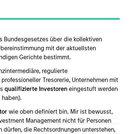
s Bundesgesetzes über die kollektiven
Übereinstimmung mit der aktuellsten
ändigen Gerichte bestimmt.
y Asia (MSPEA) South Korea
nanzintermediäre, regulierte
mprised of the Firm’s senior
 professioneller Tresorerie, Unternehmen mit
or on the board of Skinidea, MDP
ls
qualifizierte Investoren
eingestuft werden
n the Investment Banking Division
 haben).
graduated from Amherst College
tor
wie oben definiert bin. Mir ist bewusst,
Investment Management nicht für Personen
 dürfen, die Rechtsordnungen unterstehen,