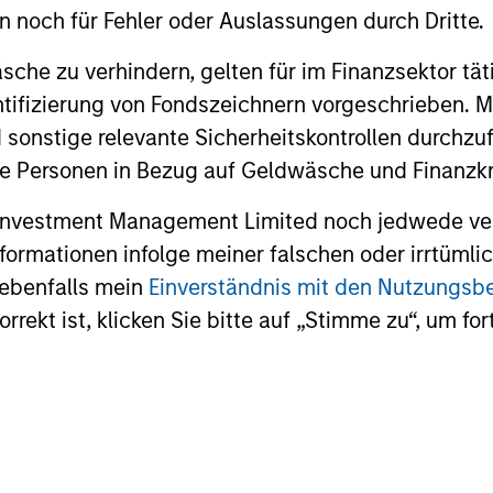
significant 
en noch für Fehler oder Auslassungen durch Dritte.
che zu verhindern, gelten für im Finanzsektor tät
dentifizierung von Fondszeichnern vorgeschrieben
16-DEC-2025
27-NOV-20
 sonstige relevante Sicherheitskontrollen durchzu
 Personen in Bezug auf Geldwäsche und Finanzkri
 Investment Management Limited noch jedwede ve
Informationen infolge meiner falschen oder irrtüm
nal purposes only. The information contained herein does not c
 ebenfalls mein
Einverständnis mit den Nutzungs
or a solicitation of an offer to buy any securities in any jurisdi
rekt ist, klicken Sie bitte auf „Stimme zu“, um for
curities, insurance or other laws of such jurisdiction.
principal.
ortant information on the strategy, including additional risk co