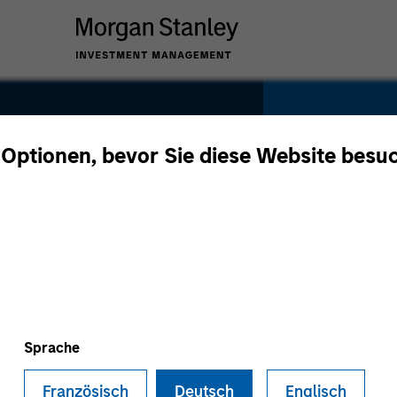
YEARS OF INDU
 Optionen, bevor Sie diese Website besu
14
Years
TEAM
Morgan Stan
Sprache
Französisch
Deutsch
Englisch