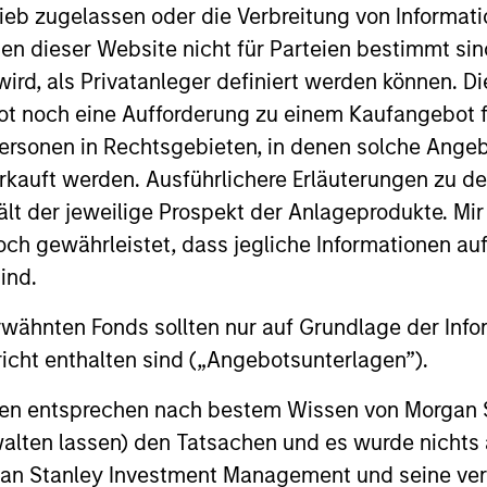
ieb zugelassen oder die Verbreitung von Informat
nen dieser Website nicht für Parteien bestimmt si
ird, als Privatanleger definiert werden können. Di
t noch eine Aufforderung zu einem Kaufangebot f
ersonen in Rechtsgebieten, in denen solche Angeb
kauft werden. Ausführlichere Erläuterungen zu de
ält der jeweilige Prospekt der Anlageprodukte. Mir
 gewährleistet, dass jegliche Informationen auf 
ind.
ALTS IN FOCUS
ARTICLE
rwähnten Fonds sollten nur auf Grundlage der Info
Private Equity 2026 Outlook
India’s 
icht enthalten sind („Angebotsunterlagen”).
Story o
We believe the present cycle has several
Opportun
more years to run, leading to healthier
onen entsprechen nach bestem Wissen von Morgan
Discover th
Econom
exits and distributions to PE investors.
strong PE m
walten lassen) den Tatsachen und es wurde nichts
Learn why in our 2026 Private Equity
captured the
rgan Stanley Investment Management und seine v
outlook.