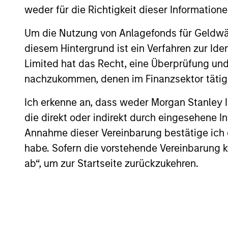
weder für die Richtigkeit dieser Information
Um die Nutzung von Anlagefonds für Geldwäs
diesem Hintergrund ist ein Verfahren zur I
16-JUL-2026
Limited hat das Recht, eine Überprüfung und
nachzukommen, denen im Finanzsektor tätige
Ich erkenne an, dass weder Morgan Stanley
May not represent all Team Members.
die direkt oder indirekt durch eingesehene 
The information on this page is for informatio
Annahme dieser Vereinbarung bestätige ich
offering of advisory services or an offer to sell 
habe. Sofern die vorstehende Vereinbarung kor
purchase or sale would be unlawful under the se
ab“, um zur Startseite zurückzukehren.
All investing involves risks, including a loss of 
Please refer to the strategy detail page for imp