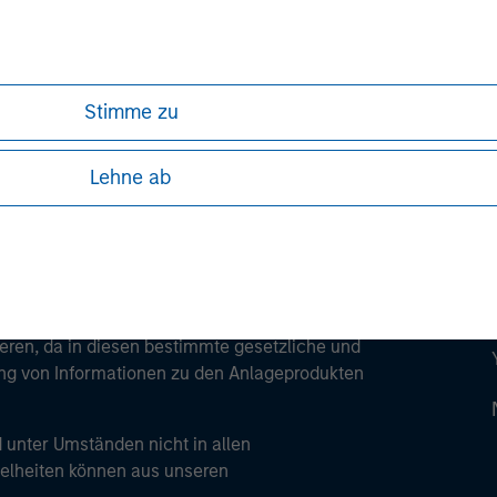
ley
ley Careers
Stimme zu
Lehne ab
ren, da in diesen bestimmte gesetzliche und
tung von Informationen zu den Anlageprodukten
 unter Umständen nicht in allen
zelheiten können aus unseren