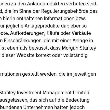
ionen zu den Anlageprodukten verboten sind.
nd, die im Sinne der Regulierungsbehörde des
e hierin enthaltenen Informationen bzw.
ür jegliche Anlageprodukte dar; ebenso
ote, Aufforderungen, Käufe oder Verkäufe
n Einschränkungen, die mit einer Anlage in
 ist ebenfalls bewusst, dass Morgan Stanley
dieser Website korrekt oder vollständig
rmationen gestellt werden, die im jeweiligen
Private Market: A
f Growth and
ity in Asia's
 Stanley Investment Management Limited
e key factors supporting a
ic Landscape
arket in India that have
 ausgelassen, das sich auf die Bedeutung
 attention of investors for its
erbundenen Unternehmen haften jedoch