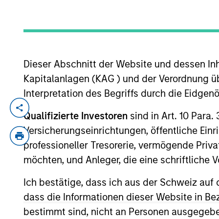
Dieser Abschnitt der Website und dessen Inha
Kapitalanlagen (KAG ) und der Verordnung üb
Interpretation des Begriffs durch die Eidge
Kevin Choi is an Executive Director of M
Qualifizierte Investoren
sind in Art. 10 Para.
Investment Operations. Mr. Choi also serv
Versicherungseinrichtungen, öffentliche Ein
business leaders in Korea. Mr. Choi joined
professioneller Tresorerie, vermögende Privat
Holdings, Life & Bio, and Foodcare. Prior
möchten, und Anleger, die eine schriftlich
in Seoul, where he was responsible for M
with a BA degree in Economics.
Ich bestätige, dass ich aus der Schweiz auf 
dass die Informationen dieser Website in B
bestimmt sind, nicht an Personen ausgegebe