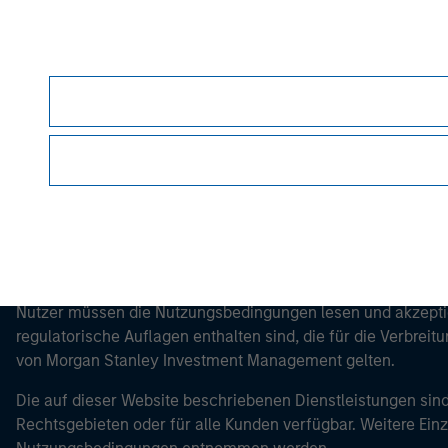
Morgan Stan
Morgan Stan
Dieses Dokument ist ein Marketingdokument.
Nutzer müssen die Nutzungsbedingungen lesen und akzeptie
regulatorische Auflagen enthalten sind, die für die Verbrei
von Morgan Stanley Investment Management gelten.
Die auf dieser Website beschriebenen Dienstleistungen sind
Rechtsgebieten oder für alle Kunden verfügbar. Weitere Ein