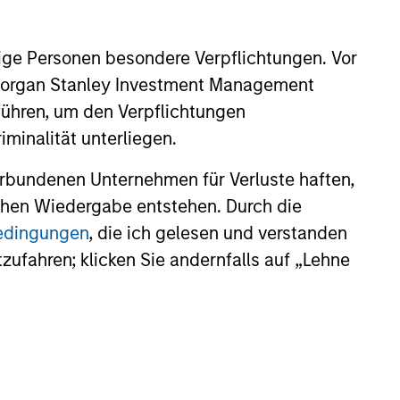
contribution to global growth.
ige Personen besondere Verpflichtungen. Vor
. Morgan Stanley Investment Management
25
führen, um den Verpflichtungen
minalität unterliegen.
rbundenen Unternehmen für Verluste haften,
lichen Wiedergabe entstehen. Durch die
onstitute and should not be construed as an
bedingungen
, die ich gelesen und verstanden
ction in which such offer or solicitation,
tzufahren; klicken Sie andernfalls auf „Lehne
nsiderations.