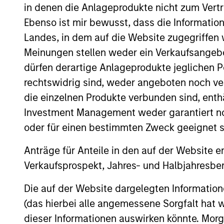
Team Insights
in denen die Anlageprodukte nicht zum Vertr
Ebenso ist mir bewusst, dass die Informatio
Landes, in dem auf die Website zugegriffen w
Meinungen stellen weder ein Verkaufsangebo
dürfen derartige Anlageprodukte jeglichen P
rechtswidrig sind, weder angeboten noch ver
die einzelnen Produkte verbunden sind, enth
Investment Management weder garantiert noch
oder für einen bestimmten Zweck geeignet s
ALTS IN FOCUS
Anträge für Anteile in den auf der Website e
Private Equity 2026 Midyear
Verkaufsprospekt, Jahres- und Halbjahresber
Outlook
Die auf der Website dargelegten Informati
The foundation for a multi-year recovery
is now in place. The next phase depends
(das hierbei alle angemessene Sorgfalt hat 
less on direction than on breadth.
dieser Informationen auswirken könnte. Mo