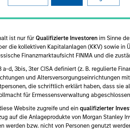
lt ist nur für
Qualifizierte Investoren
im Sinne de
er die kollektiven Kapitalanlagen (KKV) sowie in 
nössische Finanzmarktaufsicht FINMA und die zust
organ Stanley and Head of Morgan Stanley Private Equit
 3 a-d, 3bis, 3ter CISA definiert (z. B. regulierte Fi
es on the Firm’s Seoul Executive Committee, which is co
richtungen und Altersversorgungseinrichtungen mit
 the Firm in 2012. Mr. Choi currently serves as a direct
personen, die schriftlich erklärt haben, dass sie a
 to joining Morgan Stanley, he was with Goldman Sachs i
e Vollmacht für Ermessensverwaltung abgeschlossen
&A and equity capital markets transactions. Mr. Choi 
diese Website zugreife und ein
qualifizierter Inves
ezug auf die Anlageprodukte von Morgan Stanley 
n werden bzw. nicht von Personen genutzt werden