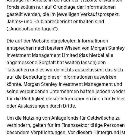
pe
16-JUL-2026
29-
Fonds sollten nur auf Grundlage der Informationen
hig
gestellt werden, die im jeweiligen Verkaufsprospekt,
wit
Jahres- und Halbjahresbericht enthalten sind
wel
(„Angebotsunterlagen”).
pr
Die auf der Website dargelegten Informationen
wi
entsprechen nach bestem Wissen von Morgan Stanley
als
Investment Management Limited (das hierbei alle
eth
May not represent all Team Members.
angemessene Sorgfalt hat walten lassen) den
ide
The information on this page is for informational
Tatsachen und es wurde nichts ausgelassen, das sich
co
purposes only. The information contained herein does
auf die Bedeutung dieser Informationen auswirken
ec
not constitute and should not be construed as an
könnte. Morgan Stanley Investment Management und
offering of advisory services or an offer to sell or a
seine verbundenen Unternehmen haften jedoch weder
solicitation of an offer to buy any securities in any
jurisdiction in which such offer or solicitation,
für die Richtigkeit dieser Informationen noch für Fehler
purchase or sale would be unlawful under the
oder Auslassungen durch Dritte.
securities, insurance or other laws of such jurisdiction.
Um die Nutzung von Anlagefonds für Geldwäsche zu
All investing involves risks, including a loss of principal.
verhindern, gelten für im Finanzsektor tätige Personen
besondere Verpflichtungen. Vor diesem Hintergrund ist
Please refer to the strategy detail page for important