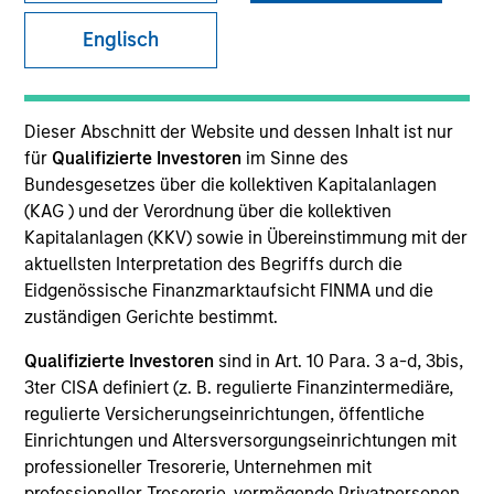
Englisch
Dieser Abschnitt der Website und dessen Inhalt ist nur
für
Qualifizierte Investoren
im Sinne des
Bundesgesetzes über die kollektiven Kapitalanlagen
(KAG ) und der Verordnung über die kollektiven
Kapitalanlagen (KKV) sowie in Übereinstimmung mit der
YEARS OF INDUSTRY EXPERIENCE
aktuellsten Interpretation des Begriffs durch die
9
Years
Eidgenössische Finanzmarktaufsicht FINMA und die
zuständigen Gerichte bestimmt.
TEAM
Qualifizierte Investoren
sind in Art. 10 Para. 3 a-d, 3bis,
Calvert Research And Management Team
3ter CISA definiert (z. B. regulierte Finanzintermediäre,
regulierte Versicherungseinrichtungen, öffentliche
Einrichtungen und Altersversorgungseinrichtungen mit
professioneller Tresorerie, Unternehmen mit
Kelly Rechen is a Vice President of Operations for
professioneller Tresorerie, vermögende Privatpersonen,