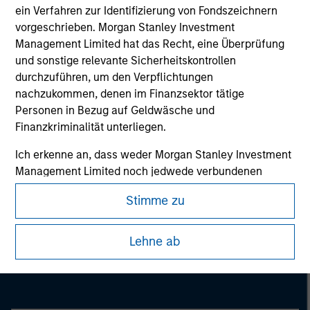
information on the strategy, including additional risk
ein Verfahren zur Identifizierung von Fondszeichnern
considerations.
vorgeschrieben. Morgan Stanley Investment
Management Limited hat das Recht, eine Überprüfung
und sonstige relevante Sicherheitskontrollen
durchzuführen, um den Verpflichtungen
nachzukommen, denen im Finanzsektor tätige
Personen in Bezug auf Geldwäsche und
Finanzkriminalität unterliegen.
Ich erkenne an, dass weder Morgan Stanley Investment
Management Limited noch jedwede verbundenen
Unternehmen für Verluste haften, die direkt oder
Stimme zu
indirekt durch eingesehene Informationen infolge
meiner falschen oder irrtümlichen Wiedergabe
Morgan Stanley
entstehen. Durch die Annahme dieser Vereinbarung
Lehne ab
Morgan Stanley Careers
bestätige ich ebenfalls mein
Einverständnis mit den
Nutzungsbedingungen
, die ich gelesen und verstanden
habe. Sofern die vorstehende Vereinbarung korrekt ist,
klicken Sie bitte auf „Stimme zu“, um fortzufahren;