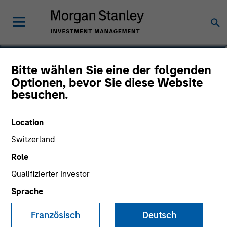
Kelly Rechen
Bitte wählen Sie eine der folgenden
Optionen, bevor Sie diese Website
Vice President, Chief of Staff
besuchen.
Location
Switzerland
Role
Qualifizierter Investor
Sprache
Französisch
Deutsch