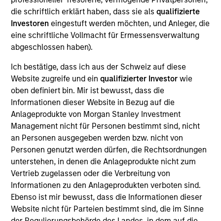
Calvert Research and Management. She oversees
die schriftlich erklärt haben, dass sie als
qualifizierte
Calvert’s Operations team and is responsible for a
Investoren
eingestuft werden möchten, und Anleger, die
wide variety of initiatives, executive duties, and
eine schriftliche Vollmacht für Ermessensverwaltung
special projects, involving the CEO and the firm’s
abgeschlossen haben).
priorities. She works closely with the Calvert’s
executive team and key stakeholders to streamline
Ich bestätige, dass ich aus der Schweiz auf diese
high-priority projects that have a significant impact
Website zugreife und ein
qualifizierter Investor
wie
on the company. She joined Calvert in 2017. Prior to
oben definiert bin. Mir ist bewusst, dass die
joining Calvert, Kelly has managed budgets and
Informationen dieser Website in Bezug auf die
operations in both the private and public sectors.
Anlageprodukte von Morgan Stanley Investment
Kelly earned a B.A. in interpersonal and
Management nicht für Personen bestimmt sind, nicht
organizational communication studies from the
an Personen ausgegeben werden bzw. nicht von
University of North Carolina at Chapel Hill.
Personen genutzt werden dürfen, die Rechtsordnungen
unterstehen, in denen die Anlageprodukte nicht zum
Vertrieb zugelassen oder die Verbreitung von
Informationen zu den Anlageprodukten verboten sind.
Team Insights
Ebenso ist mir bewusst, dass die Informationen dieser
Website nicht für Parteien bestimmt sind, die im Sinne
der Regulierungsbehörde des Landes, in dem auf die