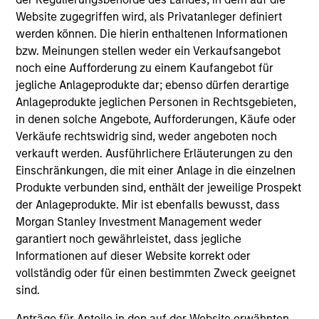
Website zugegriffen wird, als Privatanleger definiert
werden können. Die hierin enthaltenen Informationen
bzw. Meinungen stellen weder ein Verkaufsangebot
noch eine Aufforderung zu einem Kaufangebot für
jegliche Anlageprodukte dar; ebenso dürfen derartige
Anlageprodukte jeglichen Personen in Rechtsgebieten,
in denen solche Angebote, Aufforderungen, Käufe oder
Verkäufe rechtswidrig sind, weder angeboten noch
SUSTAINABLE INVESTING
AR
verkauft werden. Ausführlichere Erläuterungen zu den
2025 Stewardship Report
An
Einschränkungen, die mit einer Anlage in die einzelnen
Th
Produkte verbunden sind, enthält der jeweilige Prospekt
Calvert's engagement team discusses
In
der Anlageprodukte. Mir ist ebenfalls bewusst, dass
engagement & proxy voting activities that aim
An
Morgan Stanley Investment Management weder
to drive positive change on financially material
Re
garantiert noch gewährleistet, dass jegliche
sustainability topics.
Re
Informationen auf dieser Website korrekt oder
set
vollständig oder für einen bestimmten Zweck geeignet
em
sind.
so
dec
Anträge für Anteile in den auf der Website erwähnten