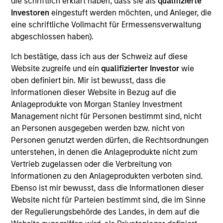
die schriftlich erklärt haben, dass sie als
qualifizierte
Municipals team. She is responsible for buy and sell
Investoren
eingestuft werden möchten, und Anleger, die
decisions, portfolio construction, and risk
eine schriftliche Vollmacht für Ermessensverwaltung
management for the firm’s municipal bond
abgeschlossen haben).
strategies. She joined Morgan Stanley Investment
Management in 2020. Morgan Stanley acquired
Ich bestätige, dass ich aus der Schweiz auf diese
Eaton Vance in March 2021. She joined the
Website zugreife und ein
qualifizierter Investor
wie
investment industry in 1994. Prior to joining the
oben definiert bin. Mir ist bewusst, dass die
firm, she worked for PIMCO as a senior member of
Informationen dieser Website in Bezug auf die
the municipal bond portfolio management team.
Anlageprodukte von Morgan Stanley Investment
Previously, she served as a portfolio manager for
Management nicht für Personen bestimmt sind, nicht
municipal separately managed accounts at
an Personen ausgegeben werden bzw. nicht von
Western Asset Management Company and was a
Personen genutzt werden dürfen, die Rechtsordnungen
Director and portfolio manager for municipal
unterstehen, in denen die Anlageprodukte nicht zum
money market funds with Citigroup Asset
Vertrieb zugelassen oder die Verbreitung von
Management. Julie earned a B.S. in accounting
Informationen zu den Anlageprodukten verboten sind.
from Fairfield University and holds the Chartered
Ebenso ist mir bewusst, dass die Informationen dieser
Financial Analyst designation.
Website nicht für Parteien bestimmt sind, die im Sinne
der Regulierungsbehörde des Landes, in dem auf die