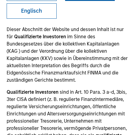
Englisch
Dieser Abschnitt der Website und dessen Inhalt ist nur
für
Qualifizierte Investoren
im Sinne des
Bundesgesetzes über die kollektiven Kapitalanlagen
(KAG ) und der Verordnung über die kollektiven
Kapitalanlagen (KKV) sowie in Übereinstimmung mit der
aktuellsten Interpretation des Begriffs durch die
YEARS OF INDUSTRY EXPERIENCE
Eidgenössische Finanzmarktaufsicht FINMA und die
30
Years
zuständigen Gerichte bestimmt.
Qualifizierte Investoren
sind in Art. 10 Para. 3 a-d, 3bis,
TEAM
3ter CISA definiert (z. B. regulierte Finanzintermediäre,
Municipals Team
regulierte Versicherungseinrichtungen, öffentliche
Einrichtungen und Altersversorgungseinrichtungen mit
professioneller Tresorerie, Unternehmen mit
professioneller Tresorerie, vermögende Privatpersonen,
Julie Callahan is a portfolio manager on the