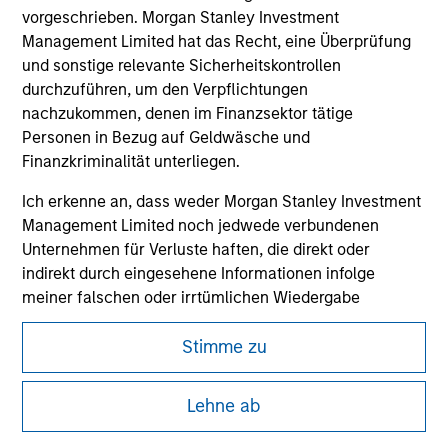
vorgeschrieben. Morgan Stanley Investment
All investing involves risks, including a loss of principal.
Management Limited hat das Recht, eine Überprüfung
Please refer to the strategy detail page for important
und sonstige relevante Sicherheitskontrollen
information on the strategy, including additional risk
durchzuführen, um den Verpflichtungen
considerations.
nachzukommen, denen im Finanzsektor tätige
Personen in Bezug auf Geldwäsche und
Finanzkriminalität unterliegen.
Ich erkenne an, dass weder Morgan Stanley Investment
Management Limited noch jedwede verbundenen
Unternehmen für Verluste haften, die direkt oder
indirekt durch eingesehene Informationen infolge
meiner falschen oder irrtümlichen Wiedergabe
entstehen. Durch die Annahme dieser Vereinbarung
bestätige ich ebenfalls mein
Einverständnis mit den
Stimme zu
Nutzungsbedingungen
, die ich gelesen und verstanden
Morgan Stanley
habe. Sofern die vorstehende Vereinbarung korrekt ist,
Lehne ab
klicken Sie bitte auf „Stimme zu“, um fortzufahren;
Morgan Stanley Careers
klicken Sie andernfalls auf „Lehne ab“, um zur Startseite