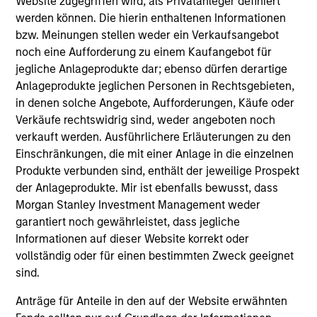
Website zugegriffen wird, als Privatanleger definiert
Team Insights
werden können. Die hierin enthaltenen Informationen
bzw. Meinungen stellen weder ein Verkaufsangebot
noch eine Aufforderung zu einem Kaufangebot für
jegliche Anlageprodukte dar; ebenso dürfen derartige
Anlageprodukte jeglichen Personen in Rechtsgebieten,
in denen solche Angebote, Aufforderungen, Käufe oder
Verkäufe rechtswidrig sind, weder angeboten noch
verkauft werden. Ausführlichere Erläuterungen zu den
Einschränkungen, die mit einer Anlage in die einzelnen
Produkte verbunden sind, enthält der jeweilige Prospekt
der Anlageprodukte. Mir ist ebenfalls bewusst, dass
Morgan Stanley Investment Management weder
ARTICLE
garantiert noch gewährleistet, dass jegliche
Craig Brandon on CNBC The
Informationen auf dieser Website korrekt oder
Exchange
vollständig oder für einen bestimmten Zweck geeignet
sind.
Craig Brandon, co-head of municipals at
Morgan Stanley Investment Management, joins
Anträge für Anteile in den auf der Website erwähnten
CNBC The Exchange to discuss views about