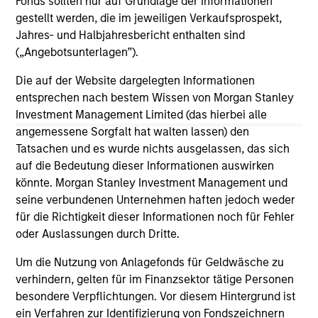
Fonds sollten nur auf Grundlage der Informationen
how the municipal bond market can potentially
gestellt werden, die im jeweiligen Verkaufsprospekt,
weather volatility during times of uncertainty,
Jahres- und Halbjahresbericht enthalten sind
how a slowdown could impact the sector, and
(„Angebotsunterlagen”).
much more.
Die auf der Website dargelegten Informationen
26-MAR-2025
entsprechen nach bestem Wissen von Morgan Stanley
Investment Management Limited (das hierbei alle
angemessene Sorgfalt hat walten lassen) den
Tatsachen und es wurde nichts ausgelassen, das sich
auf die Bedeutung dieser Informationen auswirken
könnte. Morgan Stanley Investment Management und
May not represent all Team Members.
seine verbundenen Unternehmen haften jedoch weder
The information on this page is for informational
für die Richtigkeit dieser Informationen noch für Fehler
purposes only. The information contained herein does
oder Auslassungen durch Dritte.
not constitute and should not be construed as an
offering of advisory services or an offer to sell or a
Um die Nutzung von Anlagefonds für Geldwäsche zu
solicitation of an offer to buy any securities in any
verhindern, gelten für im Finanzsektor tätige Personen
jurisdiction in which such offer or solicitation,
purchase or sale would be unlawful under the
besondere Verpflichtungen. Vor diesem Hintergrund ist
securities, insurance or other laws of such jurisdiction.
ein Verfahren zur Identifizierung von Fondszeichnern