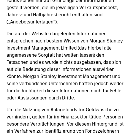
Fonds sollten nur auf Grundlage der Informationen
outside of the U.S.
gestellt werden, die im jeweiligen Verkaufsprospekt,
Jahres- und Halbjahresbericht enthalten sind
(„Angebotsunterlagen”).
Global Franchise Equity Income Strategy
Invests in high quality global businesses,
Die auf der Website dargelegten Informationen
characterized by hard-to-replicate
entsprechen nach bestem Wissen von Morgan Stanley
intangible assets, high returns on operating
Investment Management Limited (das hierbei alle
angemessene Sorgfalt hat walten lassen) den
capital employed and strong free cash flow
Tatsachen und es wurde nichts ausgelassen, das sich
generation.
auf die Bedeutung dieser Informationen auswirken
könnte. Morgan Stanley Investment Management und
seine verbundenen Unternehmen haften jedoch weder
Global Quality Select Strategy
für die Richtigkeit dieser Informationen noch für Fehler
oder Auslassungen durch Dritte.
Invests in 25-50 high quality global
businesses, characterized by hard-to-
Um die Nutzung von Anlagefonds für Geldwäsche zu
replicate intangible assets, high returns on
verhindern, gelten für im Finanzsektor tätige Personen
operating capital employed and strong free
besondere Verpflichtungen. Vor diesem Hintergrund ist
cash flow generation. Designed for investors
ein Verfahren zur Identifizierung von Fondszeichnern