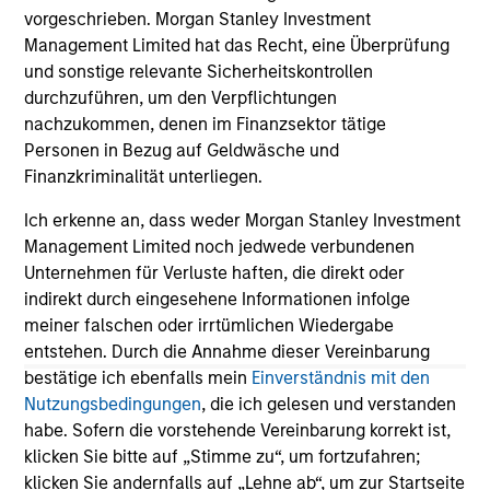
who seek capital growth, earnings resilience
vorgeschrieben. Morgan Stanley Investment
and reduced downside participation – while
Management Limited hat das Recht, eine Überprüfung
avoiding exposure to business activities
und sonstige relevante Sicherheitskontrollen
such as alcohol, tobacco, fossil fuels and
durchzuführen, um den Verpflichtungen
weapons.
nachzukommen, denen im Finanzsektor tätige
Personen in Bezug auf Geldwäsche und
Finanzkriminalität unterliegen.
Ich erkenne an, dass weder Morgan Stanley Investment
Management Limited noch jedwede verbundenen
View All
Unternehmen für Verluste haften, die direkt oder
indirekt durch eingesehene Informationen infolge
meiner falschen oder irrtümlichen Wiedergabe
Team Insights
entstehen. Durch die Annahme dieser Vereinbarung
bestätige ich ebenfalls mein
Einverständnis mit den
Nutzungsbedingungen
, die ich gelesen und verstanden
habe. Sofern die vorstehende Vereinbarung korrekt ist,
klicken Sie bitte auf „Stimme zu“, um fortzufahren;
klicken Sie andernfalls auf „Lehne ab“, um zur Startseite