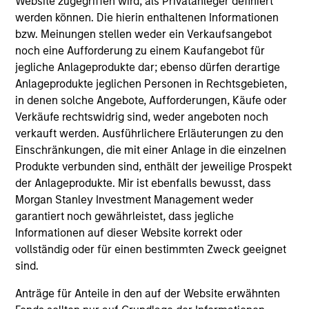
Website zugegriffen wird, als Privatanleger definiert
on operating capital employed and strong
werden können. Die hierin enthaltenen Informationen
free cash flow generation. Designed for
bzw. Meinungen stellen weder ein Verkaufsangebot
investors who seek capital growth, earnings
noch eine Aufforderung zu einem Kaufangebot für
jegliche Anlageprodukte dar; ebenso dürfen derartige
resilience and reduced downside
Anlageprodukte jeglichen Personen in Rechtsgebieten,
participation.
in denen solche Angebote, Aufforderungen, Käufe oder
Verkäufe rechtswidrig sind, weder angeboten noch
verkauft werden. Ausführlichere Erläuterungen zu den
Global Quality Strategy
Einschränkungen, die mit einer Anlage in die einzelnen
Invests in high quality resilient companies
Produkte verbunden sind, enthält der jeweilige Prospekt
with strong management, high returns on
der Anlageprodukte. Mir ist ebenfalls bewusst, dass
capital, and strong free-cash-flow
Morgan Stanley Investment Management weder
generation.
garantiert noch gewährleistet, dass jegliche
Informationen auf dieser Website korrekt oder
vollständig oder für einen bestimmten Zweck geeignet
International Equity Strategy
sind.
Seeks to maintain a diversified portfolio of
Anträge für Anteile in den auf der Website erwähnten
companies that are primarily domiciled