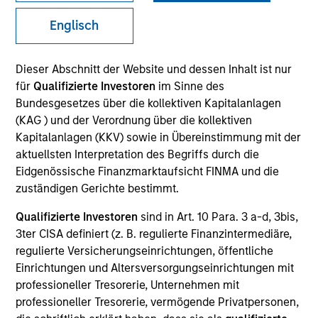
Englisch
Dieser Abschnitt der Website und dessen Inhalt ist nur
für
Qualifizierte Investoren
im Sinne des
Bundesgesetzes über die kollektiven Kapitalanlagen
(KAG ) und der Verordnung über die kollektiven
Kapitalanlagen (KKV) sowie in Übereinstimmung mit der
aktuellsten Interpretation des Begriffs durch die
YEARS OF INDUSTRY EXPERIENCE
Eidgenössische Finanzmarktaufsicht FINMA und die
21
Years
zuständigen Gerichte bestimmt.
Qualifizierte Investoren
sind in Art. 10 Para. 3 a-d, 3bis,
TEAM
3ter CISA definiert (z. B. regulierte Finanzintermediäre,
International Equity Team
regulierte Versicherungseinrichtungen, öffentliche
Einrichtungen und Altersversorgungseinrichtungen mit
professioneller Tresorerie, Unternehmen mit
professioneller Tresorerie, vermögende Privatpersonen,
Isabelle is a portfolio manager for the International