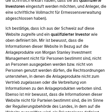
die schriftlich erklärt haben, dass sie als
qualifizierte
Equity team, based in London. She joined Morgan
Investoren
eingestuft werden möchten, und Anleger, die
Stanley in 2021 and has 19 years of investment
eine schriftliche Vollmacht für Ermessensverwaltung
experience and is a Chartered Accountant. Prior to
abgeschlossen haben).
joining the firm, she worked at Fidelity and Citadel.
She read English at Pembroke College, Oxford, holds
Ich bestätige, dass ich aus der Schweiz auf diese
a Doctorate in English Literature from Hertford
Website zugreife und ein
qualifizierter Investor
wie
College, Oxford, a Masters in Medieval Studies from
oben definiert bin. Mir ist bewusst, dass die
York and an M.B.A. from Queens’ College,
Informationen dieser Website in Bezug auf die
Cambridge.
Anlageprodukte von Morgan Stanley Investment
Management nicht für Personen bestimmt sind, nicht
an Personen ausgegeben werden bzw. nicht von
Personen genutzt werden dürfen, die Rechtsordnungen
International Equity Team
unterstehen, in denen die Anlageprodukte nicht zum
Vertrieb zugelassen oder die Verbreitung von
Informationen zu den Anlageprodukten verboten sind.
Global Franchise Strategy
Ebenso ist mir bewusst, dass die Informationen dieser
Concentrated portfolio of 20-40 high quality
Website nicht für Parteien bestimmt sind, die im Sinne
global businesses, characterized by hard-
der Regulierungsbehörde des Landes, in dem auf die
to-replicate intangible assets, high returns