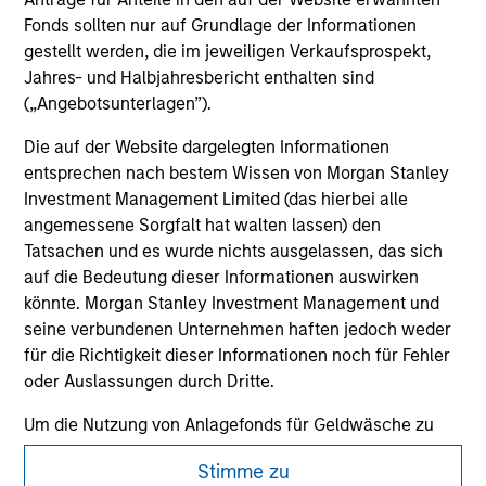
All investing involves risks, including a loss of principal.
Fonds sollten nur auf Grundlage der Informationen
gestellt werden, die im jeweiligen Verkaufsprospekt,
Please refer to the strategy detail page for important
Jahres- und Halbjahresbericht enthalten sind
information on the strategy, including additional risk
considerations.
(„Angebotsunterlagen”).
Die auf der Website dargelegten Informationen
entsprechen nach bestem Wissen von Morgan Stanley
Investment Management Limited (das hierbei alle
angemessene Sorgfalt hat walten lassen) den
Tatsachen und es wurde nichts ausgelassen, das sich
auf die Bedeutung dieser Informationen auswirken
könnte. Morgan Stanley Investment Management und
seine verbundenen Unternehmen haften jedoch weder
für die Richtigkeit dieser Informationen noch für Fehler
oder Auslassungen durch Dritte.
Morgan Stanley
Um die Nutzung von Anlagefonds für Geldwäsche zu
verhindern, gelten für im Finanzsektor tätige Personen
Morgan Stanley Careers
Stimme zu
besondere Verpflichtungen. Vor diesem Hintergrund ist