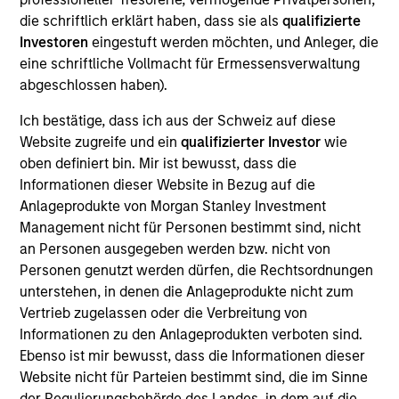
Hope Brown is an Executive Director and Chief
die schriftlich erklärt haben, dass sie als
qualifizierte
Compliance Officer for Calvert Funds. She joined
Investoren
eingestuft werden möchten, und Anleger, die
Calvert in 2014 and is responsible for all aspects of
eine schriftliche Vollmacht für Ermessensverwaltung
the Funds' compliance program including the
abgeschlossen haben).
development and administration of the Funds’
policies and procedures, and the oversight of the
Ich bestätige, dass ich aus der Schweiz auf diese
Funds’ primary service providers. She has worked
Website zugreife und ein
qualifizierter Investor
wie
in the financial industry since 1995, and has
oben definiert bin. Mir ist bewusst, dass die
experience in mutual fund, investment adviser and
Informationen dieser Website in Bezug auf die
broker-dealer compliance as well as risk
Anlageprodukte von Morgan Stanley Investment
management and vendor management and
Management nicht für Personen bestimmt sind, nicht
oversight. Prior to joining Calvert, Ms. Brown was
an Personen ausgegeben werden bzw. nicht von
associated with Wilmington Trust Investment
Personen genutzt werden dürfen, die Rechtsordnungen
Advisors, Inc. where she served as Vice President,
unterstehen, in denen die Anlageprodukte nicht zum
Chief Compliance Officer for the Wilmington Funds.
Vertrieb zugelassen oder die Verbreitung von
Prior to that, she spent five years as an Assistant
Informationen zu den Anlageprodukten verboten sind.
Vice President, Risk Management and Compliance
Ebenso ist mir bewusst, dass die Informationen dieser
Lead Manager, at T. Rowe Price Associates, Inc. Ms.
Website nicht für Parteien bestimmt sind, die im Sinne
Brown is a member of the Investment Company
der Regulierungsbehörde des Landes, in dem auf die