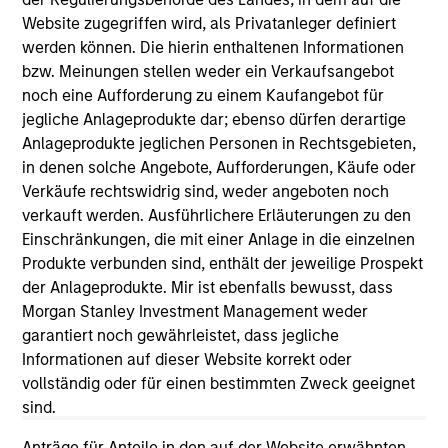
Institute Chief Compliance Officer and Investment
Website zugegriffen wird, als Privatanleger definiert
Advisers Committees, and the National Society of
werden können. Die hierin enthaltenen Informationen
Compliance Professionals. She also currently
bzw. Meinungen stellen weder ein Verkaufsangebot
serves on the Board of Directors of Associated
noch eine Aufforderung zu einem Kaufangebot für
Black Charities. Ms. Brown graduated cum laude
jegliche Anlageprodukte dar; ebenso dürfen derartige
with a BA in English from the University of
Anlageprodukte jeglichen Personen in Rechtsgebieten,
Maryland, College Park.
in denen solche Angebote, Aufforderungen, Käufe oder
Verkäufe rechtswidrig sind, weder angeboten noch
verkauft werden. Ausführlichere Erläuterungen zu den
Einschränkungen, die mit einer Anlage in die einzelnen
May not represent all Team Members.
Produkte verbunden sind, enthält der jeweilige Prospekt
der Anlageprodukte. Mir ist ebenfalls bewusst, dass
The information on this page is for informational
Morgan Stanley Investment Management weder
purposes only. The information contained herein does
not constitute and should not be construed as an
garantiert noch gewährleistet, dass jegliche
offering of advisory services or an offer to sell or a
Informationen auf dieser Website korrekt oder
solicitation of an offer to buy any securities in any
vollständig oder für einen bestimmten Zweck geeignet
jurisdiction in which such offer or solicitation,
sind.
purchase or sale would be unlawful under the
securities, insurance or other laws of such jurisdiction.
Anträge für Anteile in den auf der Website erwähnten