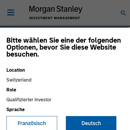
Hope Brown
Bitte wählen Sie eine der folgenden
Optionen, bevor Sie diese Website
Executive Director, Chief Compliance
besuchen.
Officer
Location
Switzerland
Role
Qualifizierter Investor
Sprache
Französisch
Deutsch