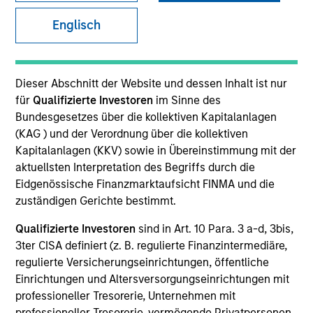
Englisch
Dieser Abschnitt der Website und dessen Inhalt ist nur
für
Qualifizierte Investoren
im Sinne des
Bundesgesetzes über die kollektiven Kapitalanlagen
(KAG ) und der Verordnung über die kollektiven
Kapitalanlagen (KKV) sowie in Übereinstimmung mit der
aktuellsten Interpretation des Begriffs durch die
YEARS OF INDUSTRY EXPERIENCE
Eidgenössische Finanzmarktaufsicht FINMA und die
31
Years
zuständigen Gerichte bestimmt.
Qualifizierte Investoren
sind in Art. 10 Para. 3 a-d, 3bis,
TEAM
3ter CISA definiert (z. B. regulierte Finanzintermediäre,
Calvert Research And Management Team
regulierte Versicherungseinrichtungen, öffentliche
Einrichtungen und Altersversorgungseinrichtungen mit
professioneller Tresorerie, Unternehmen mit
professioneller Tresorerie, vermögende Privatpersonen,