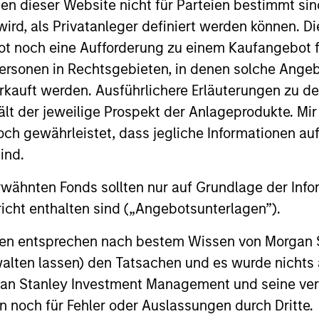
nen dieser Website nicht für Parteien bestimmt si
ird, als Privatanleger definiert werden können. Di
t noch eine Aufforderung zu einem Kaufangebot f
ersonen in Rechtsgebieten, in denen solche Angeb
kauft werden. Ausführlichere Erläuterungen zu de
ält der jeweilige Prospekt der Anlageprodukte. Mir
 gewährleistet, dass jegliche Informationen auf 
ind.
rwähnten Fonds sollten nur auf Grundlage der Info
ALTS IN FOCUS
ARTICLE
icht enthalten sind („Angebotsunterlagen”).
Private Credit 2026 Midyear
Opportun
onen entsprechen nach bestem Wissen von Morgan
Outlook
Capital 
walten lassen) den Tatsachen und es wurde nichts
Market
rgan Stanley Investment Management und seine v
We believe the current market
Discover wh
en noch für Fehler oder Auslassungen durch Dritte.
environment is becoming more favorable
gaining mo