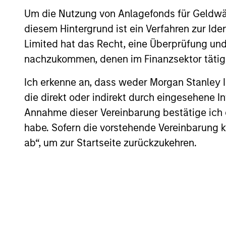
developments, and investment
Um die Nutzung von Anlagefonds für Geldwäs
considerations shaping the asset class.
diesem Hintergrund ist ein Verfahren zur I
Limited hat das Recht, eine Überprüfung und
nachzukommen, denen im Finanzsektor tätige
04-AUG-2026
Ich erkenne an, dass weder Morgan Stanley
die direkt oder indirekt durch eingesehene 
Annahme dieser Vereinbarung bestätige ich
May not represent all Team Members.
habe. Sofern die vorstehende Vereinbarung kor
ab“, um zur Startseite zurückzukehren.
The information on this page is for informatio
offering of advisory services or an offer to sell 
purchase or sale would be unlawful under the se
All investing involves risks, including a loss of 
Please refer to the strategy detail page for imp