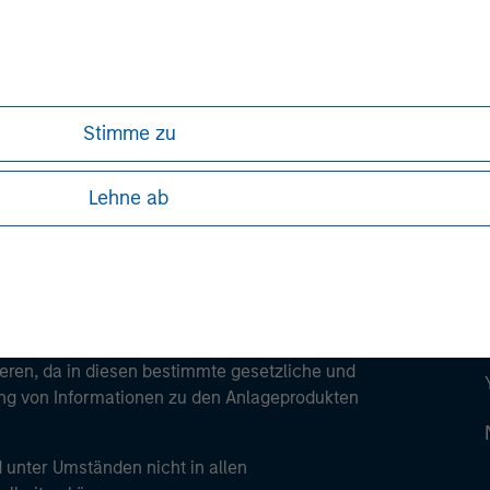
ley
ley Careers
Stimme zu
Lehne ab
ren, da in diesen bestimmte gesetzliche und
tung von Informationen zu den Anlageprodukten
 unter Umständen nicht in allen