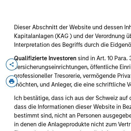
Dieser Abschnitt der Website und dessen Inha
Kapitalanlagen (KAG ) und der Verordnung üb
Interpretation des Begriffs durch die Eidge
Qualifizierte Investoren
sind in Art. 10 Para.
Cory Babcock is an Executive Director of
Versicherungseinrichtungen, öffentliche Ein
focuses on originating and underwriting 
professioneller Tresorerie, vermögende Privat
years of relevant industry experience. P
möchten, und Anleger, die eine schriftlich
Investments where he was responsible for 
Ich bestätige, dass ich aus der Schweiz auf 
Babcock held multiple roles at HSBC, mos
underwriting Sponsor-backed transactions
dass die Informationen dieser Website in B
Marshall College and is a Chartered Finan
bestimmt sind, nicht an Personen ausgegebe
in denen die Anlageprodukte nicht zum Vertr