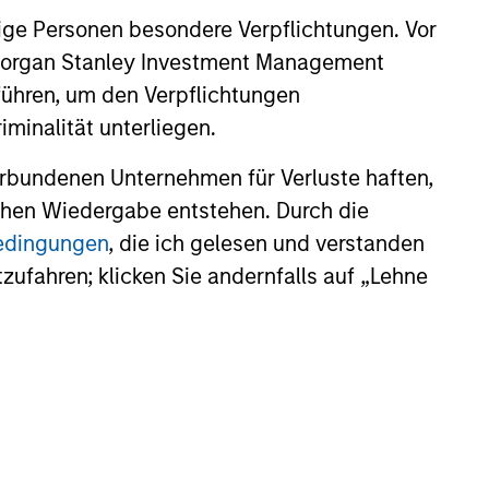
ital solutions and investors
ige Personen besondere Verpflichtungen. Vor
ntiated returns in the evolving
kets.
. Morgan Stanley Investment Management
führen, um den Verpflichtungen
minalität unterliegen.
26
rbundenen Unternehmen für Verluste haften,
lichen Wiedergabe entstehen. Durch die
bedingungen
, die ich gelesen und verstanden
tzufahren; klicken Sie andernfalls auf „Lehne
onstitute and should not be construed as an
ction in which such offer or solicitation,
nsiderations.