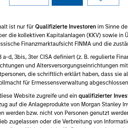
lt ist nur für
Qualifizierte Investoren
im Sinne de
er die kollektiven Kapitalanlagen (KKV) sowie in 
nössische Finanzmarktaufsicht FINMA und die zust
 3 a-d, 3bis, 3ter CISA definiert (z. B. regulierte Fi
 Morgan Stanley and is a member of the Morgan Stanley
richtungen und Altersversorgungseinrichtungen mit
investment opportunities. Mr. Babcock joined Morgan St
personen, die schriftlich erklärt haben, dass sie a
rior to joining Morgan Stanley, Mr. Babcock was a Vice 
e Vollmacht für Ermessensverwaltung abgeschlossen
origination and underwriting of private credit investm
diese Website zugreife und ein
qualifizierter Inves
t recently on the Leverage & Acquisition Finance focus
 in the technology sector. Mr. Babcock holds a Bachelor
ezug auf die Anlageprodukte von Morgan Stanley 
cial Analyst (“CFA”) charter-holder.
n werden bzw. nicht von Personen genutzt werden
ieb zugelassen oder die Verbreitung von Informat