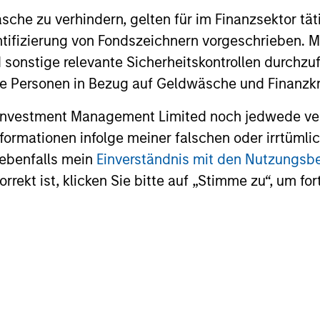
for scaled private credit lenders as pricing
flexible cap
che zu verhindern, gelten für im Finanzsektor tät
power improves and financing demand
seek differe
accelerates, driven by cyclical and
private mar
dentifizierung von Fondszeichnern vorgeschrieben
secular forces.
 sonstige relevante Sicherheitskontrollen durchzu
 Personen in Bezug auf Geldwäsche und Finanzkri
16-JUL-2026
29-JUN-20
 Investment Management Limited noch jedwede ve
Informationen infolge meiner falschen oder irrtüm
 ebenfalls mein
Einverständnis mit den Nutzungs
rekt ist, klicken Sie bitte auf „Stimme zu“, um for
nal purposes only. The information contained herein does not c
or a solicitation of an offer to buy any securities in any jurisdi
curities, insurance or other laws of such jurisdiction.
principal.
ortant information on the strategy, including additional risk co