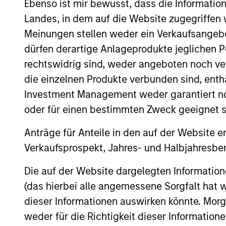
Ebenso ist mir bewusst, dass die Informatio
Team Insights
Landes, in dem auf die Website zugegriffen w
Meinungen stellen weder ein Verkaufsangebo
dürfen derartige Anlageprodukte jeglichen P
rechtswidrig sind, weder angeboten noch ver
die einzelnen Produkte verbunden sind, enth
Investment Management weder garantiert noch
oder für einen bestimmten Zweck geeignet s
Anträge für Anteile in den auf der Website e
ARTICLE
Verkaufsprospekt, Jahres- und Halbjahresber
Private Credit Market
Die auf der Website dargelegten Informati
Monitor - Q2 2026
(das hierbei alle angemessene Sorgfalt hat 
dieser Informationen auswirken könnte. Mo
Timely insights on the private credit
weder für die Richtigkeit dieser Information
landscape, exploring the trends, market