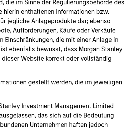
nd, die im Sinne der Regulierungsbehörde des
e hierin enthaltenen Informationen bzw.
ür jegliche Anlageprodukte dar; ebenso
ote, Aufforderungen, Käufe oder Verkäufe
n Einschränkungen, die mit einer Anlage in
 ist ebenfalls bewusst, dass Morgan Stanley
dieser Website korrekt oder vollständig
rmationen gestellt werden, die im jeweiligen
istic Credit: Flexible
 Stanley Investment Management Limited
for an Evolving
 ausgelassen, das sich auf die Bedeutung
erbundenen Unternehmen haften jedoch
y opportunistic credit is
mentum as borrowers seek