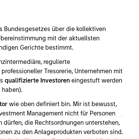
s Bundesgesetzes über die kollektiven
Übereinstimmung mit der aktuellsten
ändigen Gerichte bestimmt.
nanzintermediäre, regulierte
 Private Credit team, where he
 professioneller Tresorerie, Unternehmen mit
anley in 2024 and has over 11
ls
qualifizierte Investoren
eingestuft werden
President at Guggenheim
 haben).
ents. Prior to Guggenheim, Mr.
tor
wie oben definiert bin. Mir ist bewusst,
ed on structuring and
’s of Arts from Franklin &
Investment Management nicht für Personen
 dürfen, die Rechtsordnungen unterstehen,
ionen zu den Anlageprodukten verboten sind.