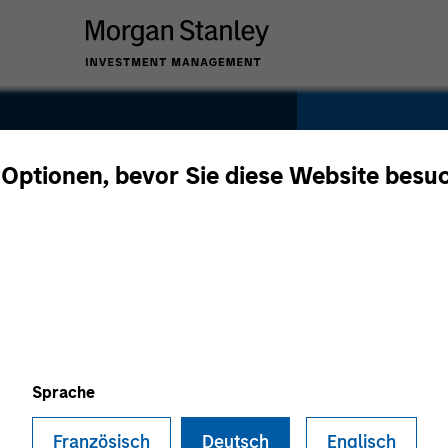
YEARS OF INDU
 Optionen, bevor Sie diese Website besu
12
Years
TEAM
North Ameri
Sprache
Französisch
Deutsch
Englisch