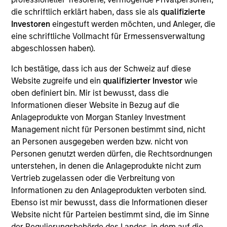
Latin America Management Committee. He joined
die schriftlich erklärt haben, dass sie als
qualifizierte
Morgan Stanley in 2007 and has 25 years of
Investoren
eingestuft werden möchten, und Anleger, die
investment experience. Prior to joining the firm,
eine schriftliche Vollmacht für Ermessensverwaltung
Carlos was the investments manager at BBVA,
abgeschlossen haben).
responsible for analysis, selection, and advisory of
offshore financial products for the International
Ich bestätige, dass ich aus der Schweiz auf diese
Private Bank. Previously, he was an analyst for
Website zugreife und ein
qualifizierter Investor
wie
Citigroup. Carlos received a B.B.A. in economics
oben definiert bin. Mir ist bewusst, dass die
and marketing from the University of Miami. He did
Informationen dieser Website in Bezug auf die
a post-graduate executive education program at
Anlageprodukte von Morgan Stanley Investment
Harvard Business School. He holds his Series 7 and
Management nicht für Personen bestimmt sind, nicht
63 registrations.
an Personen ausgegeben werden bzw. nicht von
Personen genutzt werden dürfen, die Rechtsordnungen
unterstehen, in denen die Anlageprodukte nicht zum
Vertrieb zugelassen oder die Verbreitung von
Informationen zu den Anlageprodukten verboten sind.
May not represent all Team Members.
Ebenso ist mir bewusst, dass die Informationen dieser
The information on this page is for informational
Website nicht für Parteien bestimmt sind, die im Sinne
purposes only. The information contained herein does
der Regulierungsbehörde des Landes, in dem auf die