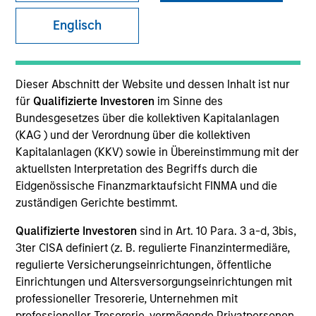
Englisch
Dieser Abschnitt der Website und dessen Inhalt ist nur
für
Qualifizierte Investoren
im Sinne des
Bundesgesetzes über die kollektiven Kapitalanlagen
(KAG ) und der Verordnung über die kollektiven
Kapitalanlagen (KKV) sowie in Übereinstimmung mit der
YEARS OF INDUSTRY EXPERIENCE
aktuellsten Interpretation des Begriffs durch die
26
Years
Eidgenössische Finanzmarktaufsicht FINMA und die
zuständigen Gerichte bestimmt.
Qualifizierte Investoren
sind in Art. 10 Para. 3 a-d, 3bis,
3ter CISA definiert (z. B. regulierte Finanzintermediäre,
Carlos is head of Morgan Stanley Investment
regulierte Versicherungseinrichtungen, öffentliche
Management’s Latin America and U.S. Offshore
Einrichtungen und Altersversorgungseinrichtungen mit
Sales supporting the institutional and intermediary
professioneller Tresorerie, Unternehmen mit
channels. He is also a member of Morgan Stanley’s
professioneller Tresorerie, vermögende Privatpersonen,