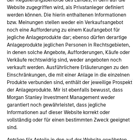
not constitute and should not be construed as an
Website zugegriffen wird, als Privatanleger definiert
offering of advisory services or an offer to sell or a
solicitation of an offer to buy any securities in any
werden können. Die hierin enthaltenen Informationen
jurisdiction in which such offer or solicitation,
bzw. Meinungen stellen weder ein Verkaufsangebot
purchase or sale would be unlawful under the
noch eine Aufforderung zu einem Kaufangebot für
securities, insurance or other laws of such jurisdiction.
jegliche Anlageprodukte dar; ebenso dürfen derartige
All investing involves risks, including a loss of principal.
Anlageprodukte jeglichen Personen in Rechtsgebieten,
in denen solche Angebote, Aufforderungen, Käufe oder
Please refer to the strategy detail page for important
Verkäufe rechtswidrig sind, weder angeboten noch
information on the strategy, including additional risk
considerations.
verkauft werden. Ausführlichere Erläuterungen zu den
Einschränkungen, die mit einer Anlage in die einzelnen
Produkte verbunden sind, enthält der jeweilige Prospekt
der Anlageprodukte. Mir ist ebenfalls bewusst, dass
Morgan Stanley Investment Management weder
garantiert noch gewährleistet, dass jegliche
Informationen auf dieser Website korrekt oder
vollständig oder für einen bestimmten Zweck geeignet
sind.
Anträge für Anteile in den auf der Website erwähnten