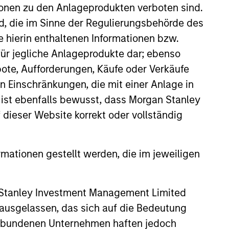
ionen zu den Anlageprodukten verboten sind.
chool of Economics and received
nd, die im Sinne der Regulierungsbehörde des
e hierin enthaltenen Informationen bzw.
ür jegliche Anlageprodukte dar; ebenso
ote, Aufforderungen, Käufe oder Verkäufe
n Einschränkungen, die mit einer Anlage in
 ist ebenfalls bewusst, dass Morgan Stanley
dieser Website korrekt oder vollständig
rmationen gestellt werden, die im jeweiligen
onstitute and should not be construed as an
ction in which such offer or solicitation,
 Stanley Investment Management Limited
 ausgelassen, das sich auf die Bedeutung
erbundenen Unternehmen haften jedoch
nsiderations.