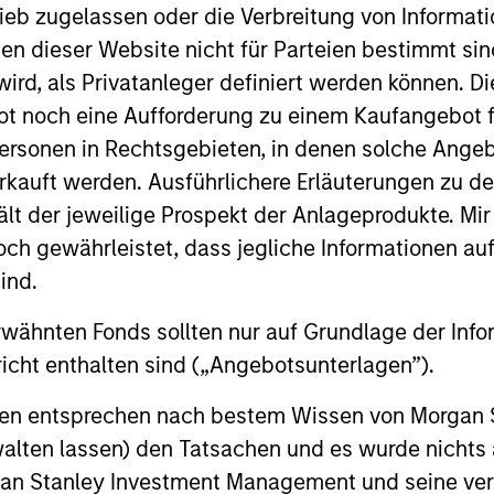
ieb zugelassen oder die Verbreitung von Informat
sed in Mumbai. Mr. Saigal is a graduate of the London S
nen dieser Website nicht für Parteien bestimmt si
.
ird, als Privatanleger definiert werden können. Di
t noch eine Aufforderung zu einem Kaufangebot f
ersonen in Rechtsgebieten, in denen solche Angeb
kauft werden. Ausführlichere Erläuterungen zu de
ält der jeweilige Prospekt der Anlageprodukte. Mir
 gewährleistet, dass jegliche Informationen auf 
ind.
rwähnten Fonds sollten nur auf Grundlage der Info
nal purposes only. The information contained herein does not c
icht enthalten sind („Angebotsunterlagen”).
or a solicitation of an offer to buy any securities in any jurisdi
curities, insurance or other laws of such jurisdiction.
onen entsprechen nach bestem Wissen von Morgan
principal.
walten lassen) den Tatsachen und es wurde nichts
rgan Stanley Investment Management und seine v
ortant information on the strategy, including additional risk co