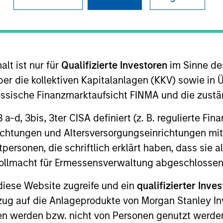
TEAM
Morgan Stanley
Private Equity Asia
lt ist nur für
Qualifizierte Investoren
im Sinne de
er die kollektiven Kapitalanlagen (KKV) sowie in 
nössische Finanzmarktaufsicht FINMA und die zust
organ Stanley and serves as Co-Head of Morgan Stanley 
 3 a-d, 3bis, 3ter CISA definiert (z. B. regulierte Fi
ss India and other Asian markets, excluding China. Mr. 
richtungen und Altersversorgungseinrichtungen mit
m in 2012, he contributed significantly to the developmen
personen, die schriftlich erklärt haben, dass sie a
s in Centrum Housing, Five Star, Kogta Financials, Ome
e Vollmacht für Ermessensverwaltung abgeschlossen
and Sterling Accuris.
diese Website zugreife und ein
qualifizierter Inves
 of Centrum Housing, Kogta Financials, Omega Hospitals
ezug auf die Anlageprodukte von Morgan Stanley 
n werden bzw. nicht von Personen genutzt werden
l was with Baring Private Equity Partners India and bef