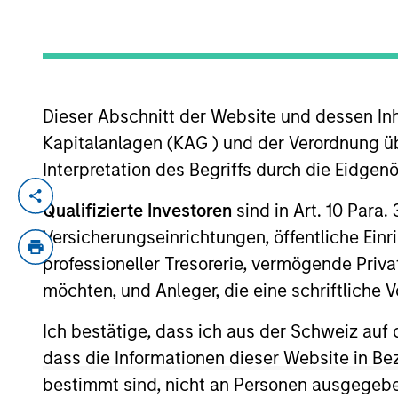
YEARS OF INDUSTRY EXPERIENCE
23
Years
Dieser Abschnitt der Website und dessen Inha
Kapitalanlagen (KAG ) und der Verordnung üb
Interpretation des Begriffs durch die Eidge
Arjun Saigal is a Managing Director of M
Qualifizierte Investoren
sind in Art. 10 Para.
where he leads strategic investments acro
Versicherungseinrichtungen, öffentliche Ein
industry experience. Since joining the fir
professioneller Tresorerie, vermögende Privat
presence in India, leading key investment
möchten, und Anleger, die eine schriftlich
Foods, Sahajanad Medical Technologies, 
Ich bestätige, dass ich aus der Schweiz auf 
Mr. Saigal currently serves on the board
dass die Informationen dieser Website in B
Sterling Accuris.
bestimmt sind, nicht an Personen ausgegebe
Prior to joining Morgan Stanley, Mr. Saiga