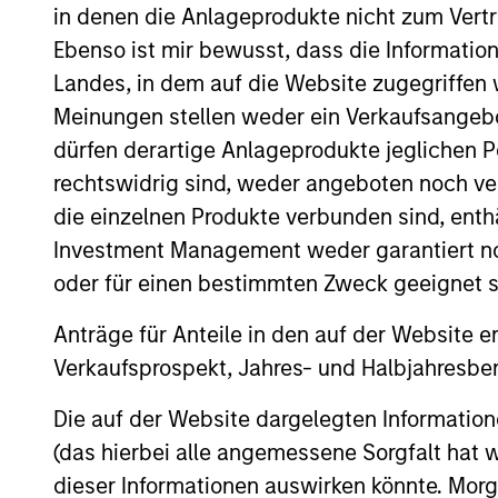
in denen die Anlageprodukte nicht zum Vertr
Teachers’ Pension Plan. Mr. Saigal is ba
Ebenso ist mir bewusst, dass die Informatio
his M.B.A. from Columbia Business School
Landes, in dem auf die Website zugegriffen w
Meinungen stellen weder ein Verkaufsangebo
dürfen derartige Anlageprodukte jeglichen P
Team Insights
rechtswidrig sind, weder angeboten noch ver
die einzelnen Produkte verbunden sind, enth
Investment Management weder garantiert noch
oder für einen bestimmten Zweck geeignet s
May not represent all Team Members.
Anträge für Anteile in den auf der Website e
The information on this page is for informatio
Verkaufsprospekt, Jahres- und Halbjahresber
offering of advisory services or an offer to sell 
purchase or sale would be unlawful under the se
Die auf der Website dargelegten Informati
All investing involves risks, including a loss of 
(das hierbei alle angemessene Sorgfalt hat 
dieser Informationen auswirken könnte. Mo
Please refer to the strategy detail page for imp