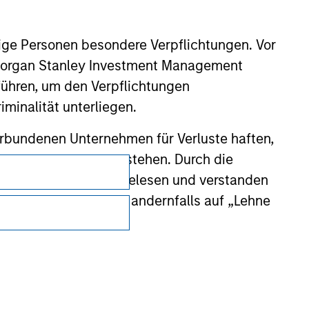
ige Personen besondere Verpflichtungen. Vor
. Morgan Stanley Investment Management
führen, um den Verpflichtungen
minalität unterliegen.
rbundenen Unternehmen für Verluste haften,
lichen Wiedergabe entstehen. Durch die
bedingungen
, die ich gelesen und verstanden
tzufahren; klicken Sie andernfalls auf „Lehne
Datenschutz
Your Privacy Choices
Nutzungsbedingungen