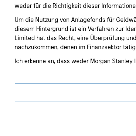
weder für die Richtigkeit dieser Information
Um die Nutzung von Anlagefonds für Geldwäs
diesem Hintergrund ist ein Verfahren zur I
Morgan Stan
Limited hat das Recht, eine Überprüfung und
nachzukommen, denen im Finanzsektor tätige
Morgan Stan
Ich erkenne an, dass weder Morgan Stanley
die direkt oder indirekt durch eingesehene 
Annahme dieser Vereinbarung bestätige ich
habe. Sofern die vorstehende Vereinbarung kor
ab“, um zur Startseite zurückzukehren.
Dieses Dokument ist ein Marketingdokument.
Nutzer müssen die Nutzungsbedingungen lesen und akzeptie
regulatorische Auflagen enthalten sind, die für die Verbrei
von Morgan Stanley Investment Management gelten.