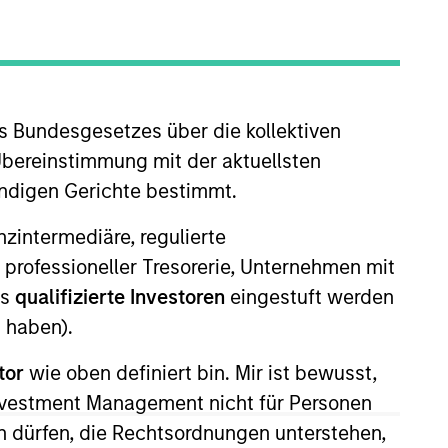
s Bundesgesetzes über die kollektiven
Übereinstimmung mit der aktuellsten
ändigen Gerichte bestimmt.
Private Equity Asia ex-China,
nanzintermediäre, regulierte
Saigal has over 21 years of
 professioneller Tresorerie, Unternehmen mit
t of the firm’s private equity
ls
qualifizierte Investoren
eingestuft werden
ga Hospitals, Southern Health
 haben).
tor
wie oben definiert bin. Mir ist bewusst,
, Southern Health Foods, and
Investment Management nicht für Personen
 dürfen, die Rechtsordnungen unterstehen,
ore that was with Ontario