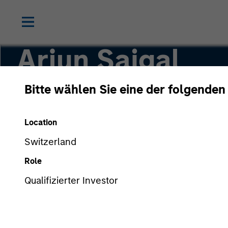
Arjun Saigal
Bitte wählen Sie eine der folgenden
Co-Head of Private Equity Asia ex-China
Location
Switzerland
Role
Qualifizierter Investor