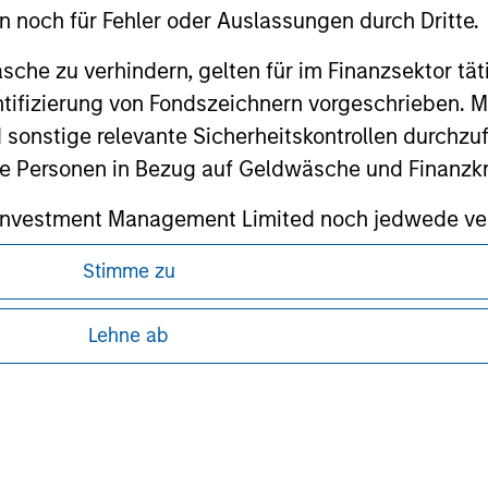
en noch für Fehler oder Auslassungen durch Dritte.
che zu verhindern, gelten für im Finanzsektor tät
dentifizierung von Fondszeichnern vorgeschrieben
ley
 sonstige relevante Sicherheitskontrollen durchzu
 Personen in Bezug auf Geldwäsche und Finanzkri
ley Careers
 Investment Management Limited noch jedwede ve
Informationen infolge meiner falschen oder irrtüm
Stimme zu
 ebenfalls mein
Einverständnis mit den Nutzungs
rekt ist, klicken Sie bitte auf „Stimme zu“, um for
Lehne ab
ren, da in diesen bestimmte gesetzliche und
tung von Informationen zu den Anlageprodukten