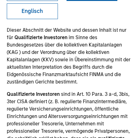
Englisch
Dieser Abschnitt der Website und dessen Inhalt ist nur
für
Qualifizierte Investoren
im Sinne des
Bundesgesetzes über die kollektiven Kapitalanlagen
(KAG ) und der Verordnung über die kollektiven
Kapitalanlagen (KKV) sowie in Übereinstimmung mit der
aktuellsten Interpretation des Begriffs durch die
Eidgenössische Finanzmarktaufsicht FINMA und die
YEARS OF INDUSTRY EXPERIENCE
zuständigen Gerichte bestimmt.
23
Years
Qualifizierte Investoren
sind in Art. 10 Para. 3 a-d, 3bis,
3ter CISA definiert (z. B. regulierte Finanzintermediäre,
TEAM
regulierte Versicherungseinrichtungen, öffentliche
Fixed Income Team
Einrichtungen und Altersversorgungseinrichtungen mit
professioneller Tresorerie, Unternehmen mit
professioneller Tresorerie, vermögende Privatpersonen,