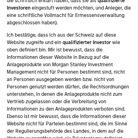
die schriftlich erklärt haben, dass sie als
qualifizierte
Alicia Keenan is the Chief Operating Officer of Fixed
Investoren
eingestuft werden möchten, und Anleger, die
Income at Morgan Stanley Investment
eine schriftliche Vollmacht für Ermessensverwaltung
Management, and a Managing Director at Morgan
abgeschlossen haben).
Stanley. She joined Morgan Stanley in 2024 and has
22 years of investment industry experience. In this
Ich bestätige, dass ich aus der Schweiz auf diese
capacity, she is responsible for the operational
Website zugreife und ein
qualifizierter Investor
wie
infrastructure and control environment across the
oben definiert bin. Mir ist bewusst, dass die
investment teams including areas such as trading,
Informationen dieser Website in Bezug auf die
operations, vendor management, and technology
Anlageprodukte von Morgan Stanley Investment
enablement driving efficiencies, scale and control.
Management nicht für Personen bestimmt sind, nicht
an Personen ausgegeben werden bzw. nicht von
Prior to joining Morgan Stanley Investment
Personen genutzt werden dürfen, die Rechtsordnungen
Management, she was the Chief Operating officer
unterstehen, in denen die Anlageprodukte nicht zum
at Waterfall Asset Management, where she
Vertrieb zugelassen oder die Verbreitung von
managed strategic initiatives across the firm but
Informationen zu den Anlageprodukten verboten sind.
was directly responsible for federated functions
Ebenso ist mir bewusst, dass die Informationen dieser
such as Technology, Operations, Data Management,
Website nicht für Parteien bestimmt sind, die im Sinne
Product Management, ESG and Investor Servicing.
der Regulierungsbehörde des Landes, in dem auf die