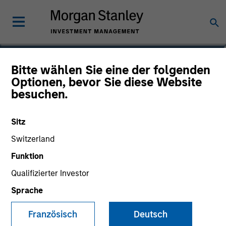
Alicia M. Keenan
Bitte wählen Sie eine der folgenden
Optionen, bevor Sie diese Website
Chief Operating Officer of Fixed
besuchen.
Income
Sitz
Switzerland
Funktion
Qualifizierter Investor
Sprache
Französisch
Deutsch