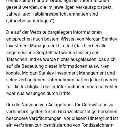
Fonds sollten nur auf Grundlage der Informationen
gestellt werden, die im jeweiligen Verkaufsprospekt,
ARTICLE
ME
Jahres- und Halbjahresbericht enthalten sind
(„Angebotsunterlagen”).
The Road to Transition: Identifying
Th
Climate Leaders and Laggards in
In
Die auf der Website dargelegten Informationen
European Autos
entsprechen nach bestem Wissen von Morgan Stanley
European automakers are at a critical inflection
Je
Investment Management Limited (das hierbei alle
point in the shift to low‑carbon mobility. In this
jo
angemessene Sorgfalt hat walten lassen) den
article the Morgan Stanley Investment
ho
Tatsachen und es wurde nichts ausgelassen, das sich
Management Fixed Income team explores how
str
auf die Bedeutung dieser Informationen auswirken
automakers are navigating the low carbon
tig
könnte. Morgan Stanley Investment Management und
transition and what this means for credit
re
seine verbundenen Unternehmen haften jedoch weder
investors.
ali
für die Richtigkeit dieser Informationen noch für Fehler
gr
23-FEB-2026
09
oder Auslassungen durch Dritte.
cre
por
Um die Nutzung von Anlagefonds für Geldwäsche zu
verhindern, gelten für im Finanzsektor tätige Personen
besondere Verpflichtungen. Vor diesem Hintergrund ist
ein Verfahren zur Identifizierung von Fondszeichnern