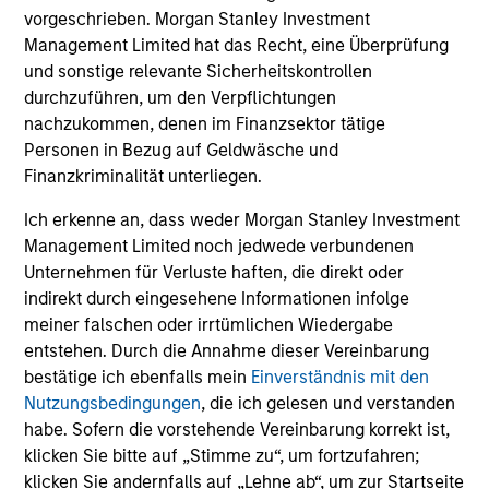
vorgeschrieben. Morgan Stanley Investment
Management Limited hat das Recht, eine Überprüfung
und sonstige relevante Sicherheitskontrollen
May not represent all Team Members.
durchzuführen, um den Verpflichtungen
nachzukommen, denen im Finanzsektor tätige
The information on this page is for informational
Personen in Bezug auf Geldwäsche und
purposes only. The information contained herein does
Finanzkriminalität unterliegen.
not constitute and should not be construed as an
offering of advisory services or an offer to sell or a
solicitation of an offer to buy any securities in any
Ich erkenne an, dass weder Morgan Stanley Investment
jurisdiction in which such offer or solicitation,
Management Limited noch jedwede verbundenen
purchase or sale would be unlawful under the
Unternehmen für Verluste haften, die direkt oder
securities, insurance or other laws of such jurisdiction.
indirekt durch eingesehene Informationen infolge
All investing involves risks, including a loss of principal.
meiner falschen oder irrtümlichen Wiedergabe
entstehen. Durch die Annahme dieser Vereinbarung
Please refer to the strategy detail page for important
bestätige ich ebenfalls mein
Einverständnis mit den
information on the strategy, including additional risk
Nutzungsbedingungen
, die ich gelesen und verstanden
considerations.
habe. Sofern die vorstehende Vereinbarung korrekt ist,
klicken Sie bitte auf „Stimme zu“, um fortzufahren;
klicken Sie andernfalls auf „Lehne ab“, um zur Startseite