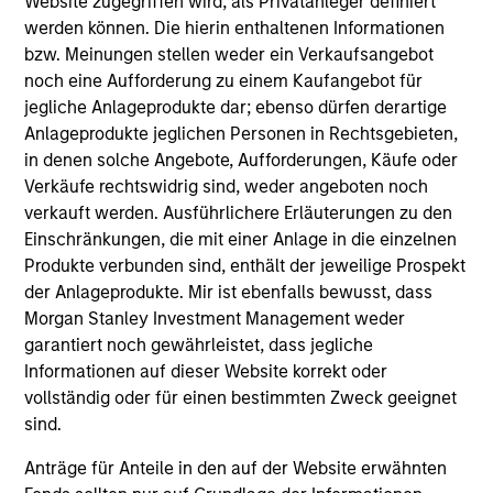
Website zugegriffen wird, als Privatanleger definiert
Prior to joining MSIM, Alicia worked at Goldman
werden können. Die hierin enthaltenen Informationen
Sachs Asset Management most recently as the
bzw. Meinungen stellen weder ein Verkaufsangebot
Chief Operating Officer & Product Management for
noch eine Aufforderung zu einem Kaufangebot für
the Fixed Income Portfolio Management Team.
jegliche Anlageprodukte dar; ebenso dürfen derartige
Alicia holds a B.A. in Business Administration from
Anlageprodukte jeglichen Personen in Rechtsgebieten,
Fordham University.
in denen solche Angebote, Aufforderungen, Käufe oder
Verkäufe rechtswidrig sind, weder angeboten noch
verkauft werden. Ausführlichere Erläuterungen zu den
Einschränkungen, die mit einer Anlage in die einzelnen
Team Insights
Produkte verbunden sind, enthält der jeweilige Prospekt
der Anlageprodukte. Mir ist ebenfalls bewusst, dass
Morgan Stanley Investment Management weder
garantiert noch gewährleistet, dass jegliche
Informationen auf dieser Website korrekt oder
vollständig oder für einen bestimmten Zweck geeignet
sind.
Anträge für Anteile in den auf der Website erwähnten