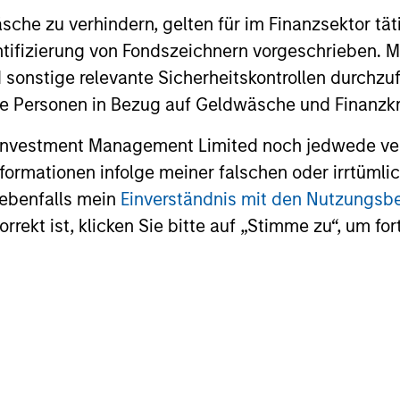
che zu verhindern, gelten für im Finanzsektor tät
High Yield Market Monitor –
High Yi
dentifizierung von Fondszeichnern vorgeschrieben
Q1 2026
Q4 202
 sonstige relevante Sicherheitskontrollen durchzu
 Personen in Bezug auf Geldwäsche und Finanzkri
An in-depth review of the US and European
An in-depth
High Yield markets.
High Yield 
 Investment Management Limited noch jedwede ve
Informationen infolge meiner falschen oder irrtüm
 ebenfalls mein
Einverständnis mit den Nutzungs
rekt ist, klicken Sie bitte auf „Stimme zu“, um for
10-APR-2026
13-JAN-20
nal purposes only. The information contained herein does not c