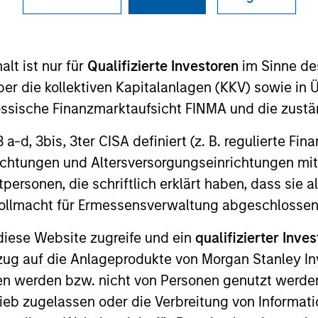
TEAM
lt ist nur für
High Yield Team
Qualifizierte Investoren
im Sinne de
er die kollektiven Kapitalanlagen (KKV) sowie in 
nössische Finanzmarktaufsicht FINMA und die zust
 3 a-d, 3bis, 3ter CISA definiert (z. B. regulierte Fi
he MSIM High Yield team. He is responsible for buy and s
richtungen und Altersversorgungseinrichtungen mit
e team's European and global high yield strategies. Ale
personen, die schriftlich erklärt haben, dass sie a
care in 2020 through the acquisition of Assurant's CLO 
e Vollmacht für Ermessensverwaltung abgeschlossen
Prior to Assurant, Alex was a high yield credit analyst
diese Website zugreife und ein
qualifizierter Inves
nt from Clemson University. He holds the Chartered Fina
ezug auf die Anlageprodukte von Morgan Stanley 
n werden bzw. nicht von Personen genutzt werden
ieb zugelassen oder die Verbreitung von Informat