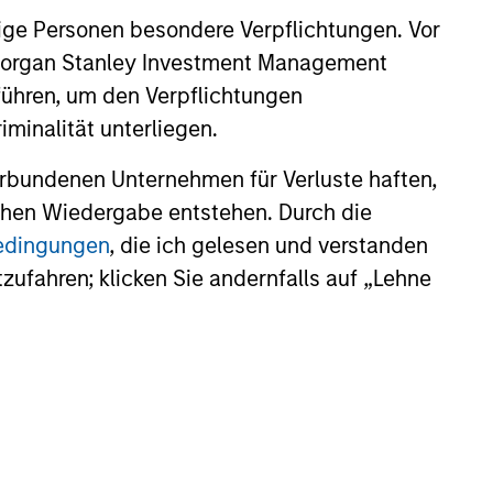
ige Personen besondere Verpflichtungen. Vor
eld Market Monitor –
. Morgan Stanley Investment Management
5
führen, um den Verpflichtungen
minalität unterliegen.
 review of the US and European
markets.
rbundenen Unternehmen für Verluste haften,
lichen Wiedergabe entstehen. Durch die
bedingungen
, die ich gelesen und verstanden
tzufahren; klicken Sie andernfalls auf „Lehne
26
onstitute and should not be construed as an