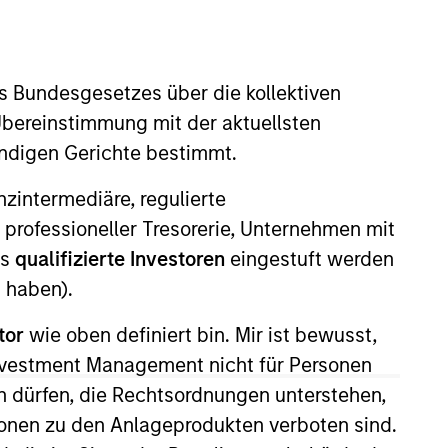
s Bundesgesetzes über die kollektiven
Übereinstimmung mit der aktuellsten
ändigen Gerichte bestimmt.
nanzintermediäre, regulierte
ell decisions, portfolio
 professioneller Tresorerie, Unternehmen mit
x joined Morgan Stanley as a
ls
qualifizierte Investoren
eingestuft werden
platform where he was a high
 haben).
 at W.R. Huff Asset Management.
tor
wie oben definiert bin. Mir ist bewusst,
ncial Analyst designation.
Investment Management nicht für Personen
 dürfen, die Rechtsordnungen unterstehen,
ionen zu den Anlageprodukten verboten sind.
View Team