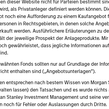
nen dieser Website nicht für Parteien bestimmt si
ird, als Privatanleger definiert werden können. Di
t noch eine Aufforderung zu einem Kaufangebot f
vests globally with a focus on U.S. middle market c
ersonen in Rechtsgebieten, in denen solche Angeb
ality issuers in Europe and in Asia.
kauft werden. Ausführlichere Erläuterungen zu de
ält der jeweilige Prospekt der Anlageprodukte. Mir
 gewährleistet, dass jegliche Informationen auf 
ind.
rwähnten Fonds sollten nur auf Grundlage der Info
icht enthalten sind („Angebotsunterlagen”).
onen entsprechen nach bestem Wissen von Morgan
walten lassen) den Tatsachen und es wurde nichts
rgan Stanley Investment Management und seine v
en noch für Fehler oder Auslassungen durch Dritte.
ARTICLE
ARTICLE