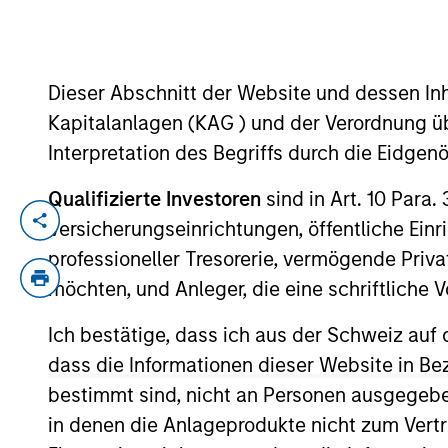
YEARS OF INDUSTRY EXPERIENCE
Dieser Abschnitt der Website und dessen Inha
19
Years
Kapitalanlagen (KAG ) und der Verordnung üb
Interpretation des Begriffs durch die Eidge
Qualifizierte Investoren
sind in Art. 10 Para.
Alex Clementi is a portfolio manager on t
Versicherungseinrichtungen, öffentliche Ein
construction, and risk management for th
professioneller Tresorerie, vermögende Privat
credit analyst covering high yield health
möchten, und Anleger, die eine schriftlich
yield and leveraged loan credit analyst. 
Ich bestätige, dass ich aus der Schweiz auf 
Alex earned a B.S. in financial manageme
dass die Informationen dieser Website in B
bestimmt sind, nicht an Personen ausgegebe
in denen die Anlageprodukte nicht zum Vertr
High Yield Team