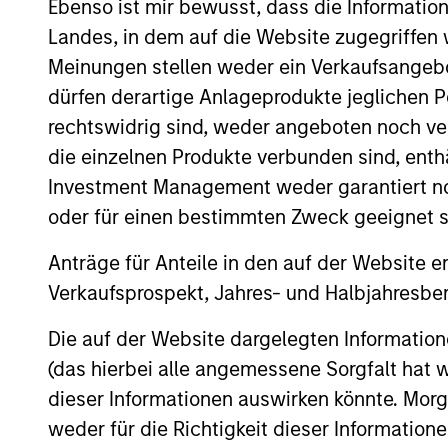
Ebenso ist mir bewusst, dass die Informatio
Landes, in dem auf die Website zugegriffen w
Meinungen stellen weder ein Verkaufsangebo
Global High Yield
In
Strategy
dürfen derartige Anlageprodukte jeglichen P
qu
rechtswidrig sind, weder angeboten noch ver
die einzelnen Produkte verbunden sind, enth
Team Insights
Investment Management weder garantiert noch
oder für einen bestimmten Zweck geeignet s
Anträge für Anteile in den auf der Website e
Verkaufsprospekt, Jahres- und Halbjahresber
Die auf der Website dargelegten Informati
(das hierbei alle angemessene Sorgfalt hat 
dieser Informationen auswirken könnte. Mo
weder für die Richtigkeit dieser Information
ARTICLE