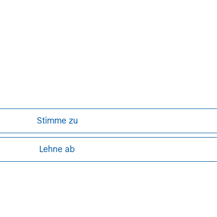
or a solicitation of an offer to buy any securities in any jurisdi
curities, insurance or other laws of such jurisdiction.
principal.
ortant information on the strategy, including additional risk co
ley
Stimme zu
ley Careers
Lehne ab