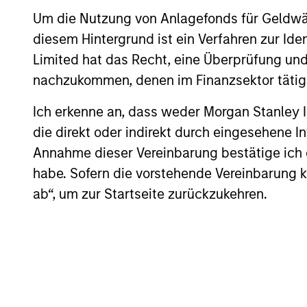
Um die Nutzung von Anlagefonds für Geldwäs
High Yield Market Monitor –
diesem Hintergrund ist ein Verfahren zur I
Q2 2026
Limited hat das Recht, eine Überprüfung und
nachzukommen, denen im Finanzsektor tätige
An in-depth review of the US and European
High Yield markets.
Ich erkenne an, dass weder Morgan Stanley
die direkt oder indirekt durch eingesehene 
Annahme dieser Vereinbarung bestätige ich
habe. Sofern die vorstehende Vereinbarung kor
ab“, um zur Startseite zurückzukehren.
10-JUL-2026
May not represent all Team Members.
The information on this page is for informatio