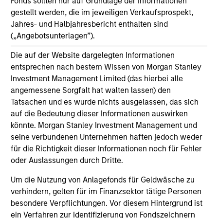
Fonds sollten nur auf Grundlage der Informationen
gestellt werden, die im jeweiligen Verkaufsprospekt,
Jahres- und Halbjahresbericht enthalten sind
(„Angebotsunterlagen”).
May not represent all Team Members.
Die auf der Website dargelegten Informationen
entsprechen nach bestem Wissen von Morgan Stanley
The information on this page is for informational
purposes only. The information contained herein does
Investment Management Limited (das hierbei alle
not constitute and should not be construed as an
angemessene Sorgfalt hat walten lassen) den
offering of advisory services or an offer to sell or a
Tatsachen und es wurde nichts ausgelassen, das sich
solicitation of an offer to buy any securities in any
auf die Bedeutung dieser Informationen auswirken
jurisdiction in which such offer or solicitation,
purchase or sale would be unlawful under the
könnte. Morgan Stanley Investment Management und
securities, insurance or other laws of such jurisdiction.
seine verbundenen Unternehmen haften jedoch weder
für die Richtigkeit dieser Informationen noch für Fehler
All investing involves risks, including a loss of principal.
oder Auslassungen durch Dritte.
Please refer to the strategy detail page for important
information on the strategy, including additional risk
Um die Nutzung von Anlagefonds für Geldwäsche zu
considerations.
verhindern, gelten für im Finanzsektor tätige Personen
besondere Verpflichtungen. Vor diesem Hintergrund ist
ein Verfahren zur Identifizierung von Fondszeichnern