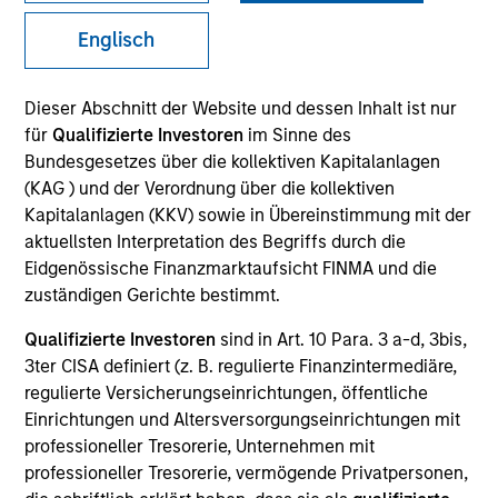
Englisch
Dieser Abschnitt der Website und dessen Inhalt ist nur
für
Qualifizierte Investoren
im Sinne des
Bundesgesetzes über die kollektiven Kapitalanlagen
(KAG ) und der Verordnung über die kollektiven
Kapitalanlagen (KKV) sowie in Übereinstimmung mit der
aktuellsten Interpretation des Begriffs durch die
Eidgenössische Finanzmarktaufsicht FINMA und die
YEARS OF INDUSTRY EXPERIENCE
zuständigen Gerichte bestimmt.
26
Years
Qualifizierte Investoren
sind in Art. 10 Para. 3 a-d, 3bis,
3ter CISA definiert (z. B. regulierte Finanzintermediäre,
TEAM
regulierte Versicherungseinrichtungen, öffentliche
Morgan Stanley Infrastructure Partners
Einrichtungen und Altersversorgungseinrichtungen mit
professioneller Tresorerie, Unternehmen mit
professioneller Tresorerie, vermögende Privatpersonen,