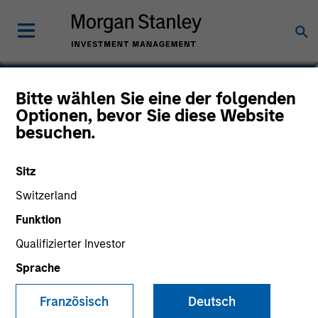
Alberto Donzelli
Bitte wählen Sie eine der folgenden
Optionen, bevor Sie diese Website
Co-Head of Europe, Infrastructure
besuchen.
Partners
Sitz
Switzerland
Funktion
Qualifizierter Investor
Sprache
Französisch
Deutsch