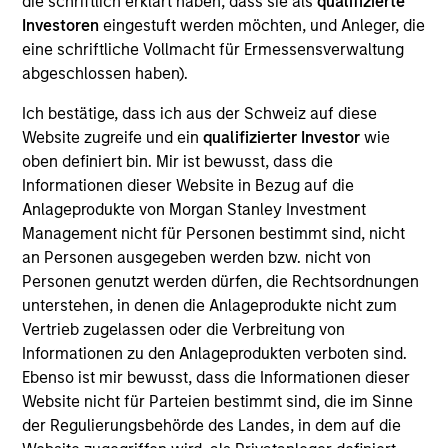
die schriftlich erklärt haben, dass sie als
qualifizierte
Alberto Donzelli is a Managing Director and co-
Investoren
eingestuft werden möchten, und Anleger, die
head of Europe. Prior to joining Morgan Stanley
eine schriftliche Vollmacht für Ermessensverwaltung
Infrastructure Partners (MSIP), Alberto worked in
abgeschlossen haben).
the investment banking businesses of UBS and
Credit Suisse, where he was part of the European
Ich bestätige, dass ich aus der Schweiz auf diese
Utilities Group advising on numerous M&A
Website zugreife und ein
qualifizierter Investor
wie
transactions in Europe. Alberto holds a degree in
oben definiert bin. Mir ist bewusst, dass die
Business Administration from Bocconi University in
Informationen dieser Website in Bezug auf die
Milan, Italy.
Anlageprodukte von Morgan Stanley Investment
Management nicht für Personen bestimmt sind, nicht
an Personen ausgegeben werden bzw. nicht von
Personen genutzt werden dürfen, die Rechtsordnungen
Team Insights
unterstehen, in denen die Anlageprodukte nicht zum
Vertrieb zugelassen oder die Verbreitung von
Informationen zu den Anlageprodukten verboten sind.
Ebenso ist mir bewusst, dass die Informationen dieser
Website nicht für Parteien bestimmt sind, die im Sinne
der Regulierungsbehörde des Landes, in dem auf die