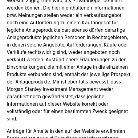
Website zugegriffen wird, als Privatanleger definiert
werden können. Die hierin enthaltenen Informationen
bzw. Meinungen stellen weder ein Verkaufsangebot
noch eine Aufforderung zu einem Kaufangebot für
jegliche Anlageprodukte dar; ebenso dürfen derartige
PRESS RELEASE
PR
Anlageprodukte jeglichen Personen in Rechtsgebieten,
in denen solche Angebote, Aufforderungen, Käufe oder
Morgan Stanley Infrastructure
Mo
Verkäufe rechtswidrig sind, weder angeboten noch
Partners Enters into Agreement to
Pa
verkauft werden. Ausführlichere Erläuterungen zu den
Acquire Majority Stake in Nicollin
Morgan Stanley Investment Management
Mo
Einschränkungen, die mit einer Anlage in die einzelnen
Environnement
(MSIM), through investment funds managed by
(“
Produkte verbunden sind, enthält der jeweilige Prospekt
Morgan Stanley Infrastructure Partners (MSIP),
by
der Anlageprodukte. Mir ist ebenfalls bewusst, dass
its private infrastructure investment platform,
(“M
Morgan Stanley Investment Management weder
today announced it has entered into exclusivity
pl
garantiert noch gewährleistet, dass jegliche
and committed to complete the acquisition of
agr
Informationen auf dieser Website korrekt oder
a majority stake in Nicollin Environnement
La
vollständig oder für einen bestimmten Zweck geeignet
(Nicollin or the Company), a family-owned
Höe
10-JUL-2026
12-
sind.
French environmental platform focused on
waste collection and sorting, urban street
Anträge für Anteile in den auf der Website erwähnten
cleaning and water-related solutions.