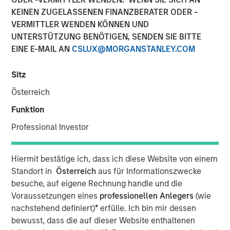
KEINEN ZUGELASSENEN FINANZBERATER ODER -
VERMITTLER WENDEN KÖNNEN UND
UNTERSTÜTZUNG BENÖTIGEN, SENDEN SIE BITTE
EINE E-MAIL AN
CSLUX@MORGANSTANLEY.COM
LEWISVILLE, TX — March 15, 2018
Sitz
Orthofix International N.V. (NASDAQ:OFIX), a global
Österreich
medical device company focused on musculoskeletal
healing products and value-added services, today
Funktion
announced that it has entered into a definitive agreement
Professional Investor
to acquire Spinal Kinetics Inc., a privately held developer
and manufacturer of artificial cervical and lumbar discs.
Terms of the agreement include $45 million in cash
Hiermit bestätige ich, dass ich diese Website von einem
closing consideration plus up to $60 million in contingent
Standort in
Österreich
aus für Informationszwecke
milestone payments related to U.S. Food and Drug
besuche, auf eigene Rechnung handle und die
Administration approval of the M6-C cervical disc and the
Voraussetzungen eines
professionellen Anlegers
(wie
achievement of trailing twelve-month sales targets of
nachstehend definiert)
*
erfülle. Ich bin mir dessen
$30 million and $50 million.
bewusst, dass die auf dieser Website enthaltenen