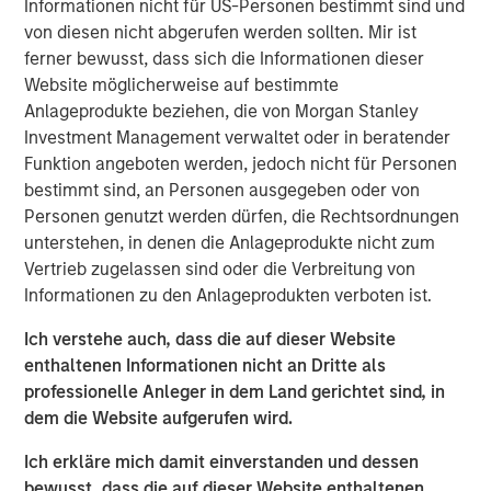
Informationen nicht für US-Personen bestimmt sind und
“The Spinal Kinetics M6™ artificial discs will further
von diesen nicht abgerufen werden sollten. Mir ist
strengthen Orthofix’s product portfolio by filling a
ferner bewusst, dass sich die Informationen dieser
strategic gap in our Spine Fixation product line. This
Website möglicherweise auf bestimmte
technology is a significant advancement in mimicking the
Anlageprodukte beziehen, die von Morgan Stanley
natural motion of the spine, which we believe will be very
Investment Management verwaltet oder in beratender
beneficial to patients and well received by our surgeon
Funktion angeboten werden, jedoch nicht für Personen
customers,” said Orthofix President and Chief Executive
bestimmt sind, an Personen ausgegeben oder von
Officer, Brad Mason. “This acquisition is very well aligned
Personen genutzt werden dürfen, die Rechtsordnungen
with our value creation strategy of accelerating topline
unterstehen, in denen die Anlageprodukte nicht zum
growth by investing in faster growing market segments in
Vertrieb zugelassen sind oder die Verbreitung von
our core businesses. In addition, we expect this news will
Informationen zu den Anlageprodukten verboten ist.
energize our sales force and be attractive to potential
new sales talent.”
Ich verstehe auch, dass die auf dieser Website
enthaltenen Informationen nicht an Dritte als
Spinal Kinetics manufactures and distributes the M6-C
professionelle Anleger in dem Land gerichtet sind, in
cervical and M6-L lumbar artificial discs for patients
dem die Website aufgerufen wird.
suffering from degenerative disc disease (DDD) of the
spine. These unique discs are designed to mimic the
Ich erkläre mich damit einverstanden und dessen
anatomic structure of a natural disc by incorporating an
bewusst, dass die auf dieser Website enthaltenen