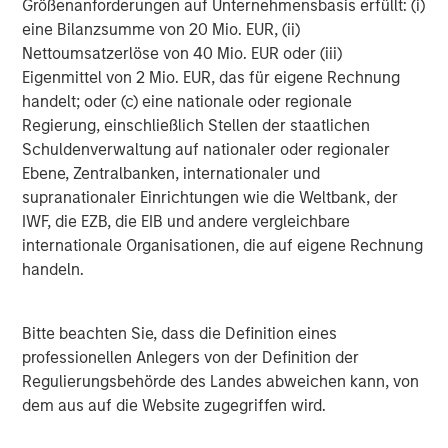
thereafter.
Größenanforderungen auf Unternehmensbasis erfüllt: (i)
eine Bilanzsumme von 20 Mio. EUR, (ii)
In connection with the transaction, Canaccord Genuity is
Nettoumsatzerlöse von 40 Mio. EUR oder (iii)
acting as a financial advisor to Spinal Kinetics.
Eigenmittel von 2 Mio. EUR, das für eigene Rechnung
handelt; oder (c) eine nationale oder regionale
Orthofix Conference Call
Regierung, einschließlich Stellen der staatlichen
Orthofix will conduct a conference call on Thursday,
Schuldenverwaltung auf nationaler oder regionaler
March 15 at 4:00 p.m. Central time (5:00 p.m. Eastern
Ebene, Zentralbanken, internationaler und
time). An overview of the transaction will be provided
supranationaler Einrichtungen wie die Weltbank, der
during the call. The investor presentation is viewable on
IWF, die EZB, die EIB und andere vergleichbare
Orthofix’s
U.S. corporate home page
or ir.orthofix.com.
internationale Organisationen, die auf eigene Rechnung
Interested parties may access the conference call by
handeln.
dialing (844) 809-1992 in the U.S. and (612) 979-9886
outside the U.S., and referencing the conference ID
Bitte beachten Sie, dass die Definition eines
7493218. A replay of the call will be available for two
professionellen Anlegers von der Definition der
weeks by dialing (855) 859-2056 in the U.S. and (404)
Regulierungsbehörde des Landes abweichen kann, von
537-3406 outside the U.S., and entering the conference
dem aus auf die Website zugegriffen wird.
ID 7493218.