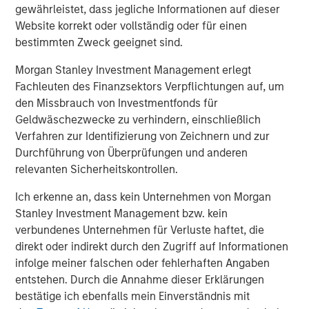
gewährleistet, dass jegliche Informationen auf dieser
patients with a more natural range of motion.”
Website korrekt oder vollständig oder für einen
The M6 artificial discs currently have CE Mark approval
bestimmten Zweck geeignet sind.
for distribution in the European Union and other
Morgan Stanley Investment Management erlegt
international geographies. They are not available for
Fachleuten des Finanzsektors Verpflichtungen auf, um
commercial distribution in the U.S. Spinal Kinetics has
den Missbrauch von Investmentfonds für
submitted a PMA to the U.S. Food and Drug Administration
Geldwäschezwecke zu verhindern, einschließlich
in order to gain U.S. market approval for the M6-C cervical
Verfahren zur Identifizierung von Zeichnern und zur
disc to treat single level cervical DDD. Internationally,
Durchführung von Überprüfungen und anderen
there have been more than 54,000 implants of the M6-C
relevanten Sicherheitskontrollen.
and M6-L since the products were first launched in 2006.
Ich erkenne an, dass kein Unternehmen von Morgan
“We look forward to becoming a part of the Orthofix
Stanley Investment Management bzw. kein
team,” said Tom Afzal, President and CEO of Spinal
verbundenes Unternehmen für Verluste haftet, die
Kinetics. “Joining forces gives us the opportunity to bring
direkt oder indirekt durch den Zugriff auf Informationen
together Spinal Kinetics’ proven innovative technology
infolge meiner falschen oder fehlerhaften Angaben
with Orthofix’s regulatory, market development,
entstehen. Durch die Annahme dieser Erklärungen
distribution and commercial expertise as we work to
bestätige ich ebenfalls mein Einverständnis mit
broaden the availability of these devices and ultimately