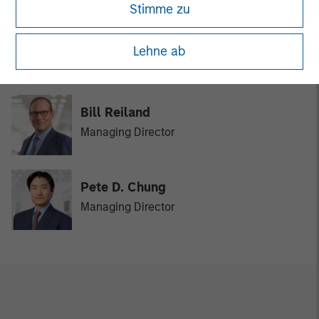
Stimme zu
David N. Miller
Lehne ab
Managing Director
Bill Reiland
Managing Director
Pete D. Chung
Managing Director