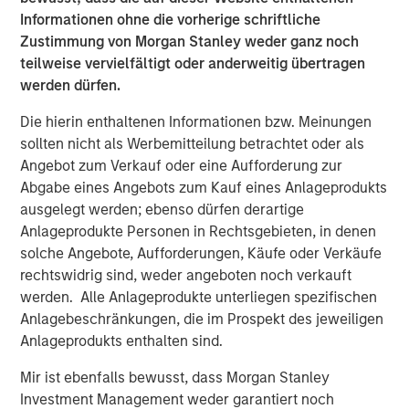
artificial visco-elastic nucleus and fiber annulus. This
Informationen ohne die vorherige schriftliche
allows for six degrees of motion, similar to a natural disc.
Zustimmung von Morgan Stanley weder ganz noch
teilweise vervielfältigt oder anderweitig übertragen
“Artificial disc replacement is increasingly being
werden dürfen.
indicated as the superior surgical solution to the
traditional spinal fusion because it maintains normal
Die hierin enthaltenen Informationen bzw. Meinungen
motion of the spine and in many cases lessens the
sollten nicht als Werbemitteilung betrachtet oder als
chance of future surgery. However, the designs of the
Angebot zum Verkauf oder eine Aufforderung zur
first-generation artificial discs, much like total hip
Abgabe eines Angebots zum Kauf eines Anlageprodukts
replacement, were based on the ball-and-socket concept
ausgelegt werden; ebenso dürfen derartige
which does not take into account the natural
Anlageprodukte Personen in Rechtsgebieten, in denen
compression of the native disc,” said Dr. Richard D. Guyer,
solche Angebote, Aufforderungen, Käufe oder Verkäufe
orthopedic spine surgeon and Chairman of the Texas
rechtswidrig sind, weder angeboten noch verkauft
Back Institute Research Foundation in Dallas and an
werden. Alle Anlageprodukte unterliegen spezifischen
investigator in the “Restore” U.S. clinical trial sponsored
Anlagebeschränkungen, die im Prospekt des jeweiligen
by Spinal Kinetics. “The M6 disc is designed out of
Anlageprodukts enthalten sind.
materials to mimic the biomechanics of a normal disc
Mir ist ebenfalls bewusst, dass Morgan Stanley
including axial compression, flexion-extension, lateral
Investment Management weder garantiert noch
bending, translation and axial rotation in order to provide