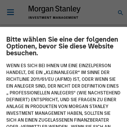
Bitte wählen Sie eine der folgenden
NEWSROOM
Optionen, bevor Sie diese Website
besuchen.
Orthofix Announces
Agreement to Acquire
WENN ES SICH BEI IHNEN UM EINE EINZELPERSON
HANDELT, DIE EIN „KLEINANLEGER“ IM SINNE DER
Spinal Kinetics
RICHTLINIE 2011/61/EU (AIFMD) IST, ODER WENN SIE
EIN ANLEGER SIND, DER NICHT DER DEFINITION EINES
„ PROFESSIONELLEN ANLEGERS“ (WIE NACHSTEHEND
Transaction to expand Orthofix’s Spine Fixation portfolio
DEFINIERT) ENTSPRICHT, UND SIE FRAGEN ZU EINER
with innovative artificial disc designed to restore natural
ANLAGE IN PRODUKTEN VON MORGAN STANLEY
and physiologic motion to the spine.
INVESTMENT MANAGEMENT HABEN, SOLLTEN SIE
SICH AN EINEN ZUGELASSENEN FINANZBERATER
15 MÄRZ 2018
ODER -VERMITTLER WENDEN. WENN SIE SICH AN