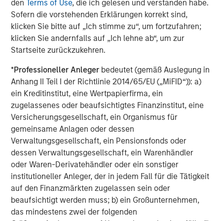
den
Terms of Use
, die ich gelesen und verstanden habe.
prepare for U.S. commercialization.”
Sofern die vorstehenden Erklärungen korrekt sind,
Orthofix estimates the artificial disc market in 2017 to be
klicken Sie bitte auf „Ich stimme zu“, um fortzufahren;
over $325 million worldwide and $200 million in the U.S.,
klicken Sie andernfalls auf „Ich lehne ab“, um zur
with double-digit growth expected for many years. Also,
Startseite zurückzukehren.
Orthofix anticipates that the momentum created from the
*
Professioneller Anleger
bedeutet (gemäß Auslegung in
addition of the M6 disc to the Orthofix spine fixation
Anhang II Teil I der Richtlinie 2014/65/EU („MiFID“)): a)
portfolio will generate pull-through revenue of other
ein Kreditinstitut, eine Wertpapierfirma, ein
Orthofix products and position the company for market
zugelassenes oder beaufsichtigtes Finanzinstitut, eine
share gains in the $5.4 billion U.S. spine hardware market.
Versicherungsgesellschaft, ein Organismus für
The transaction is anticipated to close in the second
gemeinsame Anlagen oder dessen
quarter of 2018, subject to customary closing conditions.
Verwaltungsgesellschaft, ein Pensionsfonds oder
Orthofix expects the acquisition to not only add revenue
dessen Verwaltungsgesellschaft, ein Warenhändler
in 2018, but also increase its organic revenue growth rate
oder Waren-Derivatehändler oder ein sonstiger
in 2019 and beyond. The company also expects the deal
institutioneller Anleger, der in jedem Fall für die Tätigkeit
to be slightly accretive to the Company’s non-GAAP
auf den Finanzmärkten zugelassen sein oder
diluted earnings per share and adjusted EBITDA within 12
beaufsichtigt werden muss; b) ein Großunternehmen,
months of PMA approval in the U.S. and further accretive
das mindestens zwei der folgenden