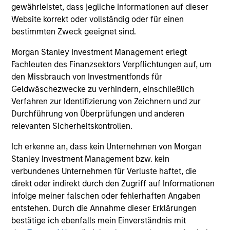
gewährleistet, dass jegliche Informationen auf dieser
leads investments, but will also co-lead and participate
Website korrekt oder vollständig oder für einen
in syndicated opportunities.
bestimmten Zweck geeignet sind.
Morgan Stanley Investment Management erlegt
How We Work With Companies
Fachleuten des Finanzsektors Verpflichtungen auf, um
den Missbrauch von Investmentfonds für
What Makes Us Different
Geldwäschezwecke zu verhindern, einschließlich
Verfahren zur Identifizierung von Zeichnern und zur
Durchführung von Überprüfungen und anderen
relevanten Sicherheitskontrollen.
Ich erkenne an, dass kein Unternehmen von Morgan
Stanley Investment Management bzw. kein
verbundenes Unternehmen für Verluste haftet, die
direkt oder indirekt durch den Zugriff auf Informationen
infolge meiner falschen oder fehlerhaften Angaben
Play
entstehen. Durch die Annahme dieser Erklärungen
bestätige ich ebenfalls mein Einverständnis mit