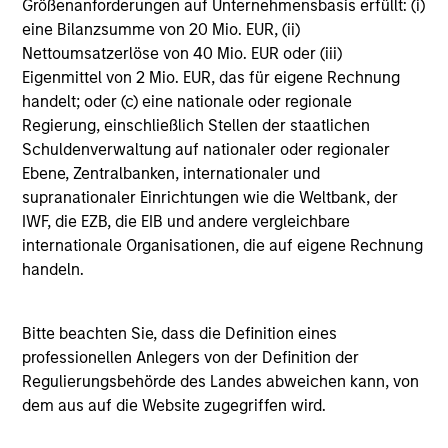
Managing Director
Größenanforderungen auf Unternehmensbasis erfüllt: (i)
eine Bilanzsumme von 20 Mio. EUR, (ii)
Nettoumsatzerlöse von 40 Mio. EUR oder (iii)
Eigenmittel von 2 Mio. EUR, das für eigene Rechnung
Bill Reiland
handelt; oder (c) eine nationale oder regionale
Managing Director
Regierung, einschließlich Stellen der staatlichen
Schuldenverwaltung auf nationaler oder regionaler
Ebene, Zentralbanken, internationaler und
Melissa Daniels
supranationaler Einrichtungen wie die Weltbank, der
Managing Director
IWF, die EZB, die EIB und andere vergleichbare
internationale Organisationen, die auf eigene Rechnung
handeln.
Lincoln Isetta
Managing Director
Bitte beachten Sie, dass die Definition eines
professionellen Anlegers von der Definition der
Regulierungsbehörde des Landes abweichen kann, von
Nick Nocito
dem aus auf die Website zugegriffen wird.
Managing Director