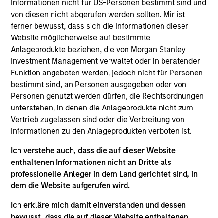
North America and Western Europe. Our focus is on
Informationen nicht für US-Personen bestimmt sind und
von diesen nicht abgerufen werden sollten. Mir ist
late-stage private companies, largely with established
ferner bewusst, dass sich die Informationen dieser
products and services addressing established markets
Website möglicherweise auf bestimmte
seeking capital to scale revenue and expand business
Anlageprodukte beziehen, die von Morgan Stanley
operations. Our capital is intended to serve as a
Investment Management verwaltet oder in beratender
Funktion angeboten werden, jedoch nicht für Personen
company’s last required round of financing before they
bestimmt sind, an Personen ausgegeben oder von
become profitable or exit.
Personen genutzt werden dürfen, die Rechtsordnungen
unterstehen, in denen die Anlageprodukte nicht zum
Vertrieb zugelassen sind oder die Verbreitung von
In addition to capital, the team relies on its industry
Informationen zu den Anlageprodukten verboten ist.
experience to drive strategic growth, improve board
governance, optimize capital structures, enhance
Ich verstehe auch, dass die auf dieser Website
enthaltenen Informationen nicht an Dritte als
operational efficiency, recruit senior executives and
professionelle Anleger in dem Land gerichtet sind, in
advise on strategic and financial liquidity. We seek to
dem die Website aufgerufen wird.
leverage the Morgan Stanley global brand, insights,
Ich erkläre mich damit einverstanden und dessen
resources and relationships in all our investment
bewusst, dass die auf dieser Website enthaltenen