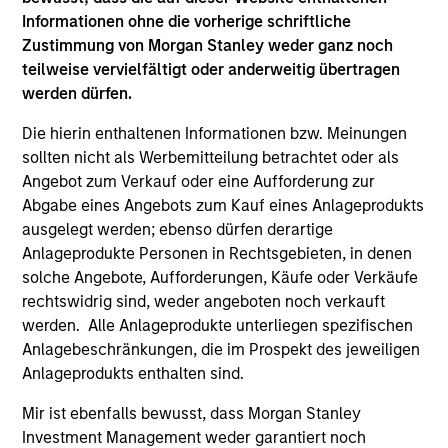
activities.
Informationen ohne die vorherige schriftliche
Zustimmung von Morgan Stanley weder ganz noch
teilweise vervielfältigt oder anderweitig übertragen
Investments typically range from $20 million - $60
werden dürfen.
million per transaction across either equity or credit
Die hierin enthaltenen Informationen bzw. Meinungen
but there may be additional size flexibility through
sollten nicht als Werbemitteilung betrachtet oder als
syndicate and co-investor relationships. On the equity
Angebot zum Verkauf oder eine Aufforderung zur
side, our platform affords us the flexibility to evaluate a
Abgabe eines Angebots zum Kauf eines Anlageprodukts
variety of opportunity types, including first institutional
ausgelegt werden; ebenso dürfen derartige
Anlageprodukte Personen in Rechtsgebieten, in denen
situations, growth carve-outs, non-auction follow-ons,
solche Angebote, Aufforderungen, Käufe oder Verkäufe
and founder / employee liquidity. On the credit side, our
rechtswidrig sind, weder angeboten noch verkauft
long-term interest-only senior secured structure allows
werden. Alle Anlageprodukte unterliegen spezifischen
us to provide companies with an attractive substitute
Anlagebeschränkungen, die im Prospekt des jeweiligen
Anlageprodukts enthalten sind.
for traditional growth equity capital while providing
Expansion Credit with ample enterprise value
Mir ist ebenfalls bewusst, dass Morgan Stanley
coverage. Morgan Stanley Expansion Capital typically
Investment Management weder garantiert noch