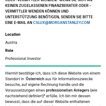
KEINEN ZUGELASSENEN FINANZBERATER ODER -
Morgan Stanley Expansion Capital is a private
VERMITTLER WENDEN KÖNNEN UND
investment platform targeting late-stage growth equity
UNTERSTÜTZUNG BENÖTIGEN, SENDEN SIE BITTE
and credit investments in technology, health care,
EINE E-MAIL AN
CSLUX@MORGANSTANLEY.COM
consumer, digital media and other high-growth
sectors.
Location
Austria
Role
Overview
Professional Investor
The Expansion Platform specializes in making equity
Hiermit bestätige ich, dass ich diese Website von einem
and credit investments via a single platform in
Standort in
Österreich
aus für Informationszwecke
besuche, auf eigene Rechnung handle und die
technology and other high-growth sectors, such as
Voraussetzungen eines
professionellen Anlegers
(wie
healthcare, digital media, e-commerce, consumer and
nachstehend definiert)
*
erfülle. Ich bin mir dessen
business services. Our team predominantly invests in
bewusst, dass die auf dieser Website enthaltenen