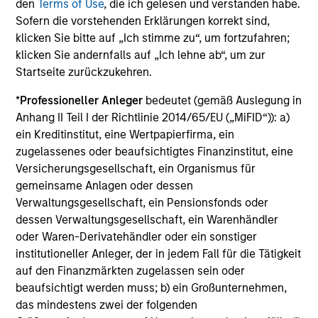
den
Terms of Use
, die ich gelesen und verstanden habe.
Sofern die vorstehenden Erklärungen korrekt sind,
Video
klicken Sie bitte auf „Ich stimme zu“, um fortzufahren;
Other videos in series
klicken Sie andernfalls auf „Ich lehne ab“, um zur
Startseite zurückzukehren.
*
Professioneller Anleger
bedeutet (gemäß Auslegung in
Morgan Stanley Expansion Capital: Value of the
Anhang II Teil I der Richtlinie 2014/65/EU („MiFID“)): a)
Morgan Stanley Platform
ein Kreditinstitut, eine Wertpapierfirma, ein
zugelassenes oder beaufsichtigtes Finanzinstitut, eine
Pete D. Chung
, Head of Expansion Capital
Versicherungsgesellschaft, ein Organismus für
gemeinsame Anlagen oder dessen
Verwaltungsgesellschaft, ein Pensionsfonds oder
dessen Verwaltungsgesellschaft, ein Warenhändler
oder Waren-Derivatehändler oder ein sonstiger
Meet the Team
institutioneller Anleger, der in jedem Fall für die Tätigkeit
auf den Finanzmärkten zugelassen sein oder
beaufsichtigt werden muss; b) ein Großunternehmen,
Pete D. Chung
das mindestens zwei der folgenden