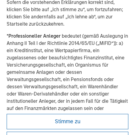
Sofern die vorstehenden Erklärungen korrekt sind,
experience encompasses a broad array of asset classes,
klicken Sie bitte auf „Ich stimme zu“, um fortzufahren;
geographic regions and investment themes across all
klicken Sie andernfalls auf „Ich lehne ab“, um zur
phases of the real estate cycle.
Startseite zurückzukehren.
*
Professioneller Anleger
bedeutet (gemäß Auslegung in
Anhang II Teil I der Richtlinie 2014/65/EU („MiFID“)): a)
ein Kreditinstitut, eine Wertpapierfirma, ein
zugelassenes oder beaufsichtigtes Finanzinstitut, eine
Versicherungsgesellschaft, ein Organismus für
gemeinsame Anlagen oder dessen
Verwaltungsgesellschaft, ein Pensionsfonds oder
dessen Verwaltungsgesellschaft, ein Warenhändler
oder Waren-Derivatehändler oder ein sonstiger
institutioneller Anleger, der in jedem Fall für die Tätigkeit
auf den Finanzmärkten zugelassen sein oder
beaufsichtigt werden muss; b) ein Großunternehmen,
Stimme zu
das mindestens zwei der folgenden
Größenanforderungen auf Unternehmensbasis erfüllt: (i)