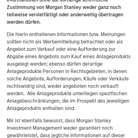
Europe and Asia, regional teams of dedicated real estate
Zustimmung von Morgan Stanley weder ganz noch
professionals combine a unique global perspective with
teilweise vervielfältigt oder anderweitig übertragen
local presence and significant transaction execution
werden dürfen.
expertise. MSREI currently manages $58 billion of gross
Die hierin enthaltenen Informationen bzw. Meinungen
real estate assets worldwide on behalf of its clients.
sollten nicht als Werbemitteilung betrachtet oder als
About Morgan Stanley Investment Management
Angebot zum Verkauf oder eine Aufforderung zur
Abgabe eines Angebots zum Kauf eines Anlageprodukts
Morgan Stanley Investment Management, together with
ausgelegt werden; ebenso dürfen derartige
its investment advisory affiliates, has more than 1,300
Anlageprodukte Personen in Rechtsgebieten, in denen
investment professionals around the world and $1.9
solche Angebote, Aufforderungen, Käufe oder Verkäufe
trillion in assets under management or supervision as of
rechtswidrig sind, weder angeboten noch verkauft
March 31, 2025. Morgan Stanley Investment Management
werden. Alle Anlageprodukte unterliegen spezifischen
strives to provide strong long-term investment
Anlagebeschränkungen, die im Prospekt des jeweiligen
performance, outstanding service, and a comprehensive
Anlageprodukts enthalten sind.
suite of investment management solutions to a diverse
client base, which includes governments, institutions,
Mir ist ebenfalls bewusst, dass Morgan Stanley
corporations and individuals worldwide. For further
Investment Management weder garantiert noch
information about Morgan Stanley Investment
gewährleistet, dass jegliche Informationen auf dieser