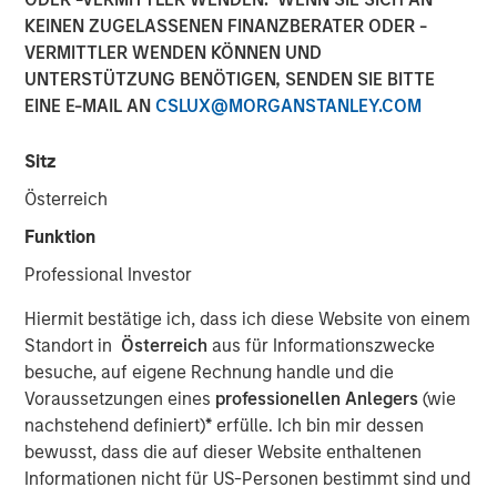
KEINEN ZUGELASSENEN FINANZBERATER ODER -
VERMITTLER WENDEN KÖNNEN UND
UNTERSTÜTZUNG BENÖTIGEN, SENDEN SIE BITTE
EINE E-MAIL AN
CSLUX@MORGANSTANLEY.COM
NEW YORK — June 10, 2026
Morgan Stanley Investment Management, through
Sitz
investment funds managed by Morgan Stanley Real
Österreich
Estate Investing (MSREI), announced today the acquisition
of a 300,000-square-foot mission-critical defense
Funktion
manufacturing facility located in Taunton, MA,
Professional Investor
approximately 40 miles south of Boston. The property is
subject to a long-term absolute triple net lease with a
Hiermit bestätige ich, dass ich diese Website von einem
leading defense contractor.
Standort in
Österreich
aus für Informationszwecke
besuche, auf eigene Rechnung handle und die
Commenting on the transaction, Will Milam, Head of
Voraussetzungen eines
professionellen Anlegers
(wie
Morgan Stanley Real Estate Investing U.S., said: "This
nachstehend definiert)
*
erfülle. Ich bin mir dessen
acquisition reflects MSREI's strategy of identifying
bewusst, dass die auf dieser Website enthaltenen
institutional-quality net lease investments anchored by
Informationen nicht für US-Personen bestimmt sind und
investment-grade tenants in mission-critical facilities.