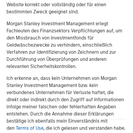
Management, please visit
Website korrekt oder vollständig oder für einen
www.morganstanley.com/im
bestimmten Zweck geeignet sind.
Morgan Stanley Investment Management erlegt
About Morgan Stanley
Fachleuten des Finanzsektors Verpflichtungen auf, um
Morgan Stanley (NYSE: MS) is a leading global financial
den Missbrauch von Investmentfonds für
services firm providing a wide range of investment
Geldwäschezwecke zu verhindern, einschließlich
banking, securities, wealth management and investment
Verfahren zur Identifizierung von Zeichnern und zur
management services. With offices in 42 countries, the
Durchführung von Überprüfungen und anderen
Firm’s employees serve clients worldwide including
relevanten Sicherheitskontrollen.
corporations, governments, institutions and individuals.
Ich erkenne an, dass kein Unternehmen von Morgan
For further information about Morgan Stanley, please visit
Stanley Investment Management bzw. kein
www.morganstanley.com
.
verbundenes Unternehmen für Verluste haftet, die
direkt oder indirekt durch den Zugriff auf Informationen
Morgan Stanley Real Estate Investing
infolge meiner falschen oder fehlerhaften Angaben
entstehen. Durch die Annahme dieser Erklärungen
Morgan Stanley Real Estate Investing (MSREI) manages
bestätige ich ebenfalls mein Einverständnis mit
global value-add / opportunistic and regional core / core-
den
Terms of Use
, die ich gelesen und verstanden habe.
plus real estate investment strategies. The team's