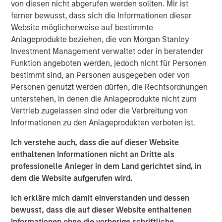
von diesen nicht abgerufen werden sollten. Mir ist
The specialized nature of the facility combined with the
ferner bewusst, dass sich die Informationen dieser
tenant's deep operational investment supports the
Website möglicherweise auf bestimmte
likelihood for continued long-term occupancy."
Anlageprodukte beziehen, die von Morgan Stanley
Investment Management verwaltet oder in beratender
The purpose-built facility is situated on more than 25
Funktion angeboten werden, jedoch nicht für Personen
acres within the Myles Standish Business Park, which is
bestimmt sind, an Personen ausgegeben oder von
one of the top industrial parks in the Boston metropolitan
Personen genutzt werden dürfen, die Rechtsordnungen
area.
unterstehen, in denen die Anlageprodukte nicht zum
Terms of the transaction were not disclosed.
Vertrieb zugelassen sind oder die Verbreitung von
Informationen zu den Anlageprodukten verboten ist.
About Morgan Stanley Real Estate Investing
Ich verstehe auch, dass die auf dieser Website
Morgan Stanley Real Estate Investing is the global private
enthaltenen Informationen nicht an Dritte als
real estate investment management business of Morgan
professionelle Anleger in dem Land gerichtet sind, in
Stanley. One of the most active property investors in the
dem die Website aufgerufen wird.
world for over three decades, MSREI employs a patient,
disciplined approach through global value-add /
Ich erkläre mich damit einverstanden und dessen
opportunistic and regional core / core-plus real estate
bewusst, dass die auf dieser Website enthaltenen
investment strategies. With 17 offices throughout the U.S.,
Informationen ohne die vorherige schriftliche