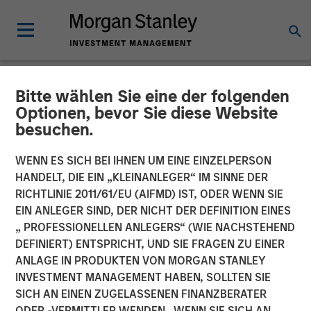
Bitte wählen Sie eine der folgenden
NEWSROOM
Optionen, bevor Sie diese Website
besuchen.
Morgan Stanley Real Estate
Investing Acquires Mission-
WENN ES SICH BEI IHNEN UM EINE EINZELPERSON
HANDELT, DIE EIN „KLEINANLEGER“ IM SINNE DER
Critical Defense
RICHTLINIE 2011/61/EU (AIFMD) IST, ODER WENN SIE
EIN ANLEGER SIND, DER NICHT DER DEFINITION EINES
Manufacturing Facility in
„ PROFESSIONELLEN ANLEGERS“ (WIE NACHSTEHEND
Greater Boston
DEFINIERT) ENTSPRICHT, UND SIE FRAGEN ZU EINER
ANLAGE IN PRODUKTEN VON MORGAN STANLEY
INVESTMENT MANAGEMENT HABEN, SOLLTEN SIE
11 JUNI 2026
SICH AN EINEN ZUGELASSENEN FINANZBERATER
ODER -VERMITTLER WENDEN. WENN SIE SICH AN