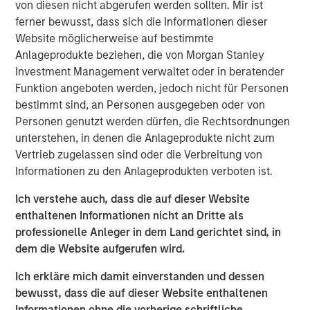
von diesen nicht abgerufen werden sollten. Mir ist
allow us to more fully serve this dynamic asset and
ferner bewusst, dass sich die Informationen dieser
wealth management market and adds a significant pillar
Website möglicherweise auf bestimmte
of growth to our global investment management
Anlageprodukte beziehen, die von Morgan Stanley
franchise,” said Dan Simkowitz, Head of Investment
Investment Management verwaltet oder in beratender
Management at Morgan Stanley. “As we further invest in
Funktion angeboten werden, jedoch nicht für Personen
our onshore platform, we will bring over our four decades
bestimmt sind, an Personen ausgegeben oder von
of industry experience and global research expertise in
Personen genutzt werden dürfen, die Rechtsordnungen
sustainability and diversified portfolio management to
unterstehen, in denen die Anlageprodukte nicht zum
help domestic clients achieve their investment goals.”
Vertrieb zugelassen sind oder die Verbreitung von
Gokul Laroia, CEO of Asia at Morgan Stanley, said: “The
Informationen zu den Anlageprodukten verboten ist.
Firm has been active in China for almost three decades
Ich verstehe auch, dass die auf dieser Website
and we are committed to our goal of building a fully
enthaltenen Informationen nicht an Dritte als
integrated financial services firm to meet the evolving
professionelle Anleger in dem Land gerichtet sind, in
needs of domestic and global clients. Today’s
dem die Website aufgerufen wird.
announcement is an important strategic milestone along
this path.”
Ich erkläre mich damit einverstanden und dessen
bewusst, dass die auf dieser Website enthaltenen
“With high levels of wealth creation, growing demand for
Informationen ohne die vorherige schriftliche