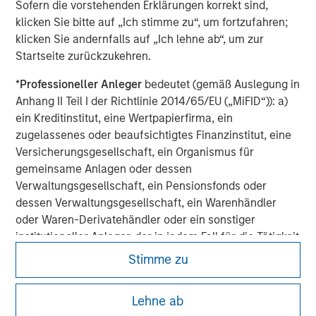
For more information about Morgan Stanley, please visit
Sofern die vorstehenden Erklärungen korrekt sind,
www.morganstanley.com
.
klicken Sie bitte auf „Ich stimme zu“, um fortzufahren;
klicken Sie andernfalls auf „Ich lehne ab“, um zur
Startseite zurückzukehren.
*
Professioneller Anleger
bedeutet (gemäß Auslegung in
Anhang II Teil I der Richtlinie 2014/65/EU („MiFID“)): a)
ein Kreditinstitut, eine Wertpapierfirma, ein
zugelassenes oder beaufsichtigtes Finanzinstitut, eine
Versicherungsgesellschaft, ein Organismus für
gemeinsame Anlagen oder dessen
Verwaltungsgesellschaft, ein Pensionsfonds oder
dessen Verwaltungsgesellschaft, ein Warenhändler
oder Waren-Derivatehändler oder ein sonstiger
institutioneller Anleger, der in jedem Fall für die Tätigkeit
auf den Finanzmärkten zugelassen sein oder
Stimme zu
beaufsichtigt werden muss; b) ein Großunternehmen,
das mindestens zwei der folgenden
Morgan Stanley
Lehne ab
Größenanforderungen auf Unternehmensbasis erfüllt: (i)