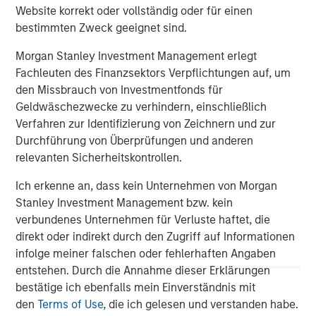
investment professionals around the world and $1.3
Website korrekt oder vollständig oder für einen
trillion in assets under management or supervision as of
bestimmten Zweck geeignet sind.
December 31, 2022. Morgan Stanley Investment
Morgan Stanley Investment Management erlegt
Management strives to provide outstanding long-term
Fachleuten des Finanzsektors Verpflichtungen auf, um
investment performance, service, and a comprehensive
den Missbrauch von Investmentfonds für
suite of investment management solutions to a diverse
Geldwäschezwecke zu verhindern, einschließlich
client base, which includes governments, institutions,
Verfahren zur Identifizierung von Zeichnern und zur
corporations and individuals worldwide. For further
Durchführung von Überprüfungen und anderen
information about Morgan Stanley Investment
relevanten Sicherheitskontrollen.
Management, please visit
www.morganstanley.com/im
.
Ich erkenne an, dass kein Unternehmen von Morgan
About Morgan Stanley
Stanley Investment Management bzw. kein
Morgan Stanley (NYSE: MS) is a leading global financial
verbundenes Unternehmen für Verluste haftet, die
services firm providing a wide range of investment
direkt oder indirekt durch den Zugriff auf Informationen
banking, securities, wealth management and investment
infolge meiner falschen oder fehlerhaften Angaben
management services. With offices in 41 countries, the
entstehen. Durch die Annahme dieser Erklärungen
Firm's employees serve clients worldwide including
bestätige ich ebenfalls mein Einverständnis mit
corporations, governments, institutions, and individuals.
den
Terms of Use
, die ich gelesen und verstanden habe.