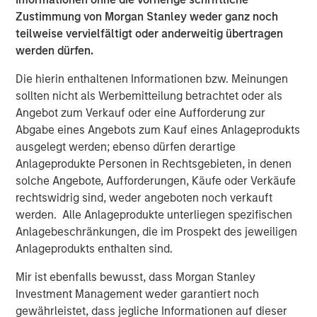
financial advice, and with the launch of a private pension
Zustimmung von Morgan Stanley weder ganz noch
scheme, we see long-term opportunities in China’s asset
teilweise vervielfältigt oder anderweitig übertragen
management industry,” added Mr Laroia.
werden dürfen.
Headquartered in Shenzhen, Morgan Stanley Huaxin
Die hierin enthaltenen Informationen bzw. Meinungen
Funds became a joint venture in June 2008. The
sollten nicht als Werbemitteilung betrachtet oder als
company provides diversified investment management
Angebot zum Verkauf oder eine Aufforderung zur
services to retail and institutional clients through mutual
Abgabe eines Angebots zum Kauf eines Anlageprodukts
funds and segregated management accounts, including
ausgelegt werden; ebenso dürfen derartige
fixed income, active equity, quantitative equity, and multi-
Anlageprodukte Personen in Rechtsgebieten, in denen
asset investment. With over a decade of experience
solche Angebote, Aufforderungen, Käufe oder Verkäufe
investing in the domestic market, the company has built a
rechtswidrig sind, weder angeboten noch verkauft
dedicated investment and research team deeply rooted in
werden. Alle Anlageprodukte unterliegen spezifischen
China, strengthened by Morgan Stanley Investment
Anlagebeschränkungen, die im Prospekt des jeweiligen
Management’s global expertise and risk management.
Anlageprodukts enthalten sind.
About Morgan Stanley Investment Management
Mir ist ebenfalls bewusst, dass Morgan Stanley
Morgan Stanley Investment Management, together with
Investment Management weder garantiert noch
its investment advisory affiliates, has more than 1,200
gewährleistet, dass jegliche Informationen auf dieser