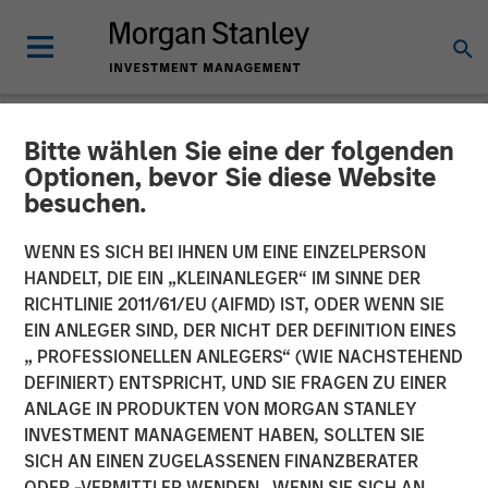
Bitte wählen Sie eine der folgenden
NEWSROOM
Optionen, bevor Sie diese Website
besuchen.
Morgan Stanley Investment
Management Receives
WENN ES SICH BEI IHNEN UM EINE EINZELPERSON
HANDELT, DIE EIN „KLEINANLEGER“ IM SINNE DER
Approval for Full Ownership
RICHTLINIE 2011/61/EU (AIFMD) IST, ODER WENN SIE
EIN ANLEGER SIND, DER NICHT DER DEFINITION EINES
of its China Mutual Funds
„ PROFESSIONELLEN ANLEGERS“ (WIE NACHSTEHEND
Joint Venture
DEFINIERT) ENTSPRICHT, UND SIE FRAGEN ZU EINER
ANLAGE IN PRODUKTEN VON MORGAN STANLEY
INVESTMENT MANAGEMENT HABEN, SOLLTEN SIE
03 FEBRUAR 2023
SICH AN EINEN ZUGELASSENEN FINANZBERATER
ODER -VERMITTLER WENDEN. WENN SIE SICH AN