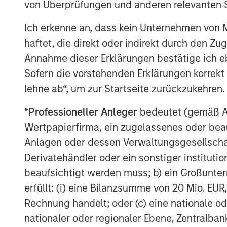
von Überprüfungen und anderen relevanten S
Morgan Stanley Infrastructure, part of 
Ich erkenne an, dass kein Unternehmen von
is an infrastructure investment and mana
haftet, die direkt oder indirekt durch den Z
management that focuses on assets provi
Annahme dieser Erklärungen bestätige ich e
services to societies across the globe. M
Sofern die vorstehenden Erklärungen korrekt s
invest in diverse assets, with an investme
lehne ab“, um zur Startseite zurückzukehren.
countries across four continents. With of
Asia, MSI leverages a global network of r
*
Professioneller Anleger
bedeutet (gemäß Ausl
infrastructure-related sectors such as tra
Wertpapierfirma, ein zugelassenes oder beau
communications, and social infrastructure.
Anlagen oder dessen Verwaltungsgesellschaf
www.morganstanley.com/im/infrastructu
Derivatehändler oder ein sonstiger institutio
beaufsichtigt werden muss; b) ein Großunt
About Morgan Stanley
erfüllt: (i) eine Bilanzsumme von 20 Mio. EUR
Rechnung handelt; oder (c) eine nationale od
Morgan Stanley is a leading global financ
nationaler oder regionaler Ebene, Zentralban
range of investment banking, securities