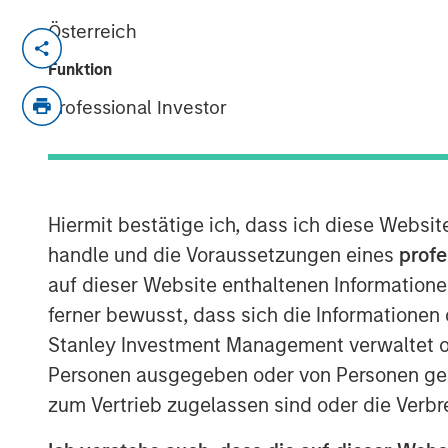
Österreich
NEW YORK — Nov 8, 2011
Funktion
Morgan Stanley Infrastructure (MSI), the 
Professional Investor
platform of Morgan Stanley (NYSE: MS), 
Infrastructure Partners (MSIP), a USD 4 bi
sold its 50 percent interest in SAESA Gro
distribution, transmission and generatio
Management Corporation (AIMCo) of Canada
Hiermit bestätige ich, dass ich diese Websi
undisclosed amount.
handle und die Voraussetzungen eines
profe
auf dieser Website enthaltenen Informatione
SAESA Group is the second-largest electric
ferner bewusst, dass sich die Informatione
main provider in the southern regions of
713,000 customers, operates over 53,500
Stanley Investment Management verwaltet od
distribution lines, and owns and operate
Personen ausgegeben oder von Personen genu
hydro, diesel and gas electric-generatin
zum Vertrieb zugelassen sind oder die Verbr
distribution companies, a sub-transmissi