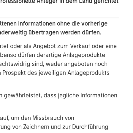
professionelle Anleger in dem Land gerichtet
ltenen Informationen ohne die vorherige
anderweitig übertragen werden dürfen.
htet oder als Angebot zum Verkauf oder eine
benso dürfen derartige Anlageprodukte
rechtswidrig sind, weder angeboten noch
m Prospekt des jeweiligen Anlageprodukts
 gewährleistet, dass jegliche Informationen
 auf, um den Missbrauch von
erung von Zeichnern und zur Durchführung