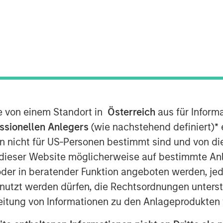
dedicated infrastructure investing
announced today that Morgan Stanley
llion global infrastructure fund, has
up (SAESA), a Chilean electricity
n company, to Alberta Investment
 on behalf of its clients, for an
te von einem Standort in
Österreich
aus für Inform
ssionellen Anlegers
(wie nachstehend definiert)
*
e
n nicht für US-Personen bestimmt sind und von die
ity distributor in Chile and is the
n dieser Website möglicherweise auf bestimmte A
 the country. The company serves
 kilometers of transmission and
er in beratender Funktion angeboten werden, jedo
s in excess of 190 megawatts of wind,
tzt werden dürfen, die Rechtsordnungen unterste
g capacity. SAESA is comprised of four
eitung von Informationen zu den Anlageprodukten 
on business serving the grid