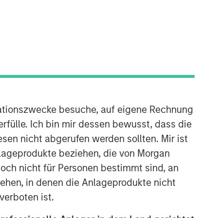
Morgan Stanley Infrastructure
Partners
Morgan Stanley Infrastructure
Partners invests in a diverse range of
infrastructure assets predominantly
located in OECD countries. The team
seeks to create value through active
ationszwecke besuche, auf eigene Rechnung
asset management and operational
rfülle. Ich bin mir dessen bewusst, dass die
improvements.
sen nicht abgerufen werden sollten. Mir ist
nlageprodukte beziehen, die von Morgan
ch nicht für Personen bestimmt sind, an
hen, in denen die Anlageprodukte nicht
verboten ist.