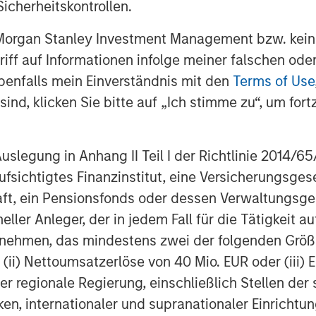
icherheitskontrollen.
Morgan Stanley Investment Management,
 Morgan Stanley Investment Management bzw. kein
gement platform with $4 billion under
ugriff auf Informationen infolge meiner falschen od
ding essential public goods and
benfalls mein Einverständnis mit den
Terms of Use
SI employs a disciplined process to
ind, klicken Sie bitte auf „Ich stimme zu“, um fortz
nt scope that covers 11 sectors in eight
fices in North America, Europe and
elationships to source investments in
egung in Anhang II Teil I der Richtlinie 2014/65/EU
nsport, energy & utilities,
fsichtigtes Finanzinstitut, eine Versicherungsge
 For further information, please visit
t, ein Pensionsfonds oder dessen Verwaltungsges
repartners
.
neller Anleger, der in jedem Fall für die Tätigkeit
ernehmen, das mindestens zwei der folgenden Gr
, (ii) Nettoumsatzerlöse von 40 Mio. EUR oder (iii) 
er regionale Regierung, einschließlich Stellen de
ial services firm providing a wide
ken, internationaler und supranationaler Einrichtun
, investment management and wealth