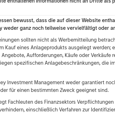
ite enthaltenen Informationen nicht an Dritte als 
 companies, a regulated generation
ntario Teachers’ Pension Plan
essen bewusst, dass die auf dieser Website entha
 and Teachers’ each owned 50 percent
 weder ganz noch teilweise vervielfältigt oder 
rs’ will retain its 50 percent interest
einungen sollten nicht als Werbemitteilung betrac
m Kauf eines Anlageprodukts ausgelegt werden; e
en proven out, as we worked with the
e Angebote, Aufforderungen, Käufe oder Verkäufe 
nal changes and make additional
liegen spezifischen Anlagebeschränkungen, die i
ontinue its strong growth,” said Sadek
stment Officer of MSIP. “Ontario
ith AIMCo’s acquisition of our 50
nley Investment Management weder garantiert noch
l positioned for future growth and
 oder für einen bestimmten Zweck geeignet sind.
gt Fachleuten des Finanzsektors Verpflichtungen
hindern, einschließlich Verfahren zur Identifizi