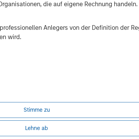
 Organisationen, die auf eigene Rechnung handeln.
es serve clients worldwide including
and individuals from more than 1,300
rmation about Morgan Stanley, please
es professionellen Anlegers von der Definition de
en wird.
Stimme zu
ley
ley Careers
Lehne ab