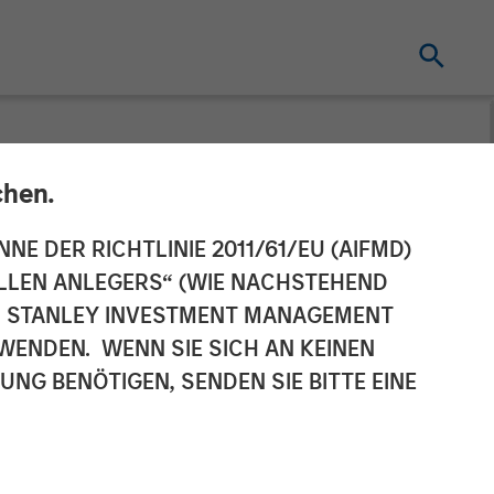
chen.
ounces Sale of
NNE DER RICHTLINIE 2011/61/EU (AIFMD)
NELLEN ANLEGERS“ (WIE NACHSTEHEND
AN STANLEY INVESTMENT MANAGEMENT
WENDEN. WENN SIE SICH AN KEINEN
G BENÖTIGEN, SENDEN SIE BITTE EINE