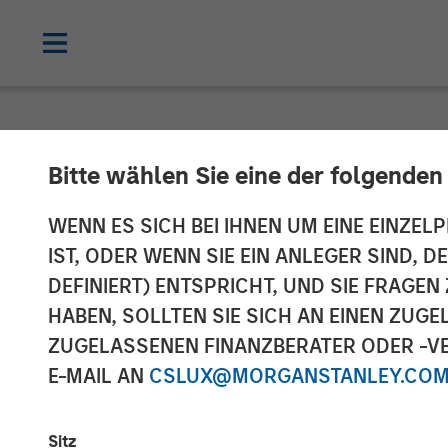
NEWSROOM
Bitte wählen Sie eine der folgenden
Morgan Stanley
WENN ES SICH BEI IHNEN UM EINE EINZELP
IST, ODER WENN SIE EIN ANLEGER SIND, 
Its Interest i
DEFINIERT) ENTSPRICHT, UND SIE FRAG
HABEN, SOLLTEN SIE SICH AN EINEN ZUG
ZUGELASSENEN FINANZBERATER ODER -VE
08 NOVEMBER 2011
E-MAIL AN
CSLUX@MORGANSTANLEY.CO
Sitz