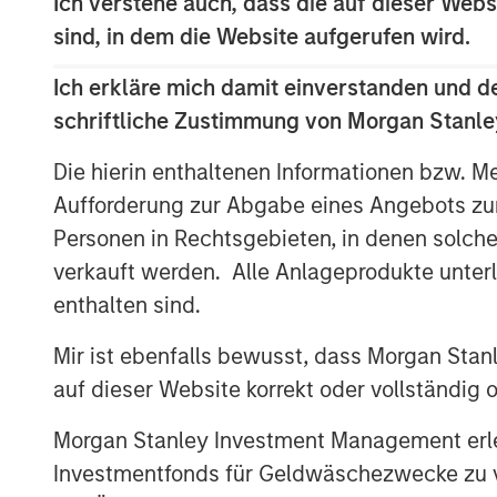
Ich verstehe auch, dass die auf dieser Webs
associated with three of the distribution
business and an energy wholesaler.
sind, in dem die Website aufgerufen wird.
MSIP acquired SAESA in July 2008 with O
Ich erkläre mich damit einverstanden und d
(Teachers’). Under the agreement, MSIP
schriftliche Zustimmung von Morgan Stanley
of the company. Following the sale, Teache
Die hierin enthaltenen Informationen bzw. M
in SAESA.
Aufforderung zur Abgabe eines Angebots zu
“Our investment thesis for SAESA has be
Personen in Rechtsgebieten, in denen solch
management team to implement operatio
verkauft werden. Alle Anlageprodukte unter
investments that should allow SAESA to c
enthalten sind.
Wahba, Global Head of MSI and Chief Inve
Teachers’ has been a great partner, and w
Mir ist ebenfalls bewusst, dass Morgan Sta
percent interest, we believe SAESA is wel
auf dieser Website korrekt oder vollständig
continued success.”
Morgan Stanley Investment Management erle
Investmentfonds für Geldwäschezwecke zu ver
About Morgan Stanley Infrastructure