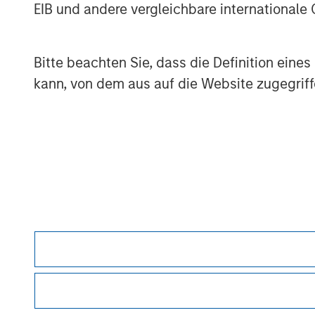
EIB und andere vergleichbare internationale
management services. The Firm's employe
corporations, governments, institutions 
offices in 42 countries. For further info
Bitte beachten Sie, dass die Definition ein
visit
www.morganstanley.com
.
kann, von dem aus auf die Website zugegriff
Morgan Stan
Morgan Stan