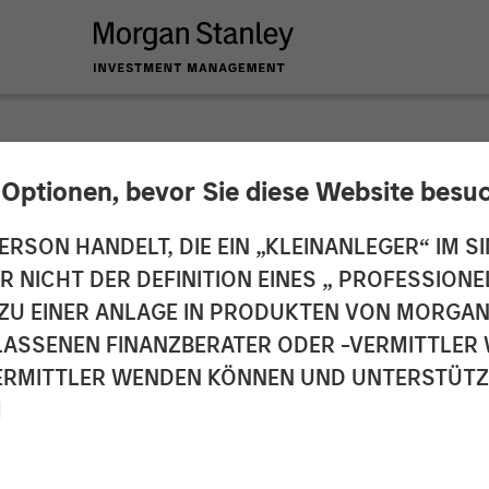
 Optionen, bevor Sie diese Website besu
 Infrastructure Ann
ERSON HANDELT, DIE EIN „KLEINANLEGER“ IM SI
DER NICHT DER DEFINITION EINES „ PROFESSIO
n SAESA Group
EN ZU EINER ANLAGE IN PRODUKTEN VON MORG
ELASSENEN FINANZBERATER ODER -VERMITTLER 
RMITTLER WENDEN KÖNNEN UND UNTERSTÜTZUN
M