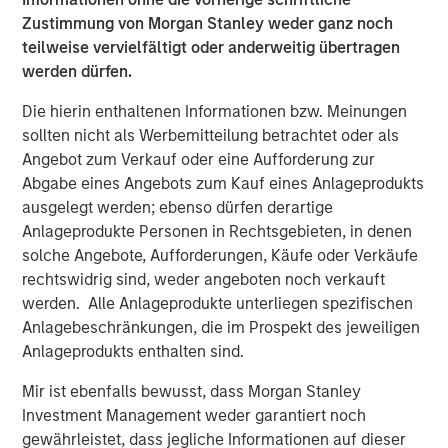
Zustimmung von Morgan Stanley weder ganz noch
teilweise vervielfältigt oder anderweitig übertragen
About Morgan Stanley Global Private Equity
werden dürfen.
Morgan Stanley Global Private Equity, part of Morgan
Die hierin enthaltenen Informationen bzw. Meinungen
Stanley Investment Management, makes private equity
sollten nicht als Werbemitteilung betrachtet oder als
and equity-related investments in North America and
Angebot zum Verkauf oder eine Aufforderung zur
Europe. Morgan Stanley Global Private Equity utilizes
Abgabe eines Angebots zum Kauf eines Anlageprodukts
Morgan Stanley's vast resources, including the Firm's
ausgelegt werden; ebenso dürfen derartige
global franchise and relationships with leading corporate
Anlageprodukte Personen in Rechtsgebieten, in denen
management teams and financial sponsors, to source
solche Angebote, Aufforderungen, Käufe oder Verkäufe
attractive opportunities for its investment funds. Morgan
rechtswidrig sind, weder angeboten noch verkauft
Stanley's roots in private equity investing date back to
werden. Alle Anlageprodukte unterliegen spezifischen
1985 with the Morgan Stanley Capital Partners private
Anlagebeschränkungen, die im Prospekt des jeweiligen
equity funds. To date, Morgan Stanley Global Private
Anlageprodukts enthalten sind.
Equity and its affiliated funds have invested over $6.7
billion of equity across a broad spectrum of industries.
Mir ist ebenfalls bewusst, dass Morgan Stanley
For further information about Morgan Stanley Global
Investment Management weder garantiert noch
Private Equity, please visit
gewährleistet, dass jegliche Informationen auf dieser