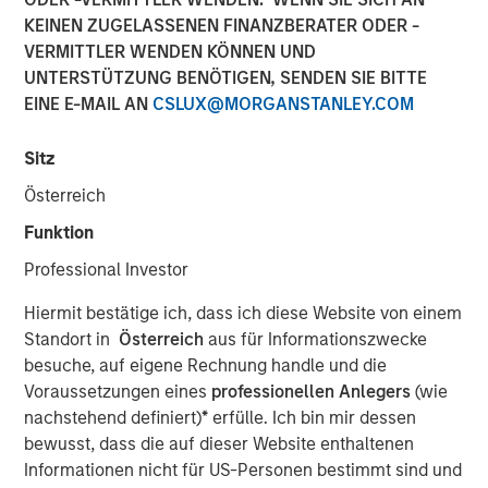
KEINEN ZUGELASSENEN FINANZBERATER ODER -
LONDON — Mar 6, 2014
VERMITTLER WENDEN KÖNNEN UND
Morgan Stanley Global Private Equity (“MSPE”) today
UNTERSTÜTZUNG BENÖTIGEN, SENDEN SIE BITTE
announced the recent completion of the sale of its
EINE E-MAIL AN
CSLUX@MORGANSTANLEY.COM
majority interest in Accelerate Acquisitions Limited, the
parent company of Zenith, to HgCapital, a UK-based
Sitz
private equity fund.
Österreich
MSPE made its investment in Accelerate Acquisitions
Funktion
Limited in September 2010 on the back of an extensive
Professional Investor
two-year review of the UK fleet management sector.
Hiermit bestätige ich, dass ich diese Website von einem
Jean-Marc Jabre, Managing Director of MSPE,
Standort in
Österreich
aus für Informationszwecke
commented “Our focus on this sector gave us a keen
besuche, auf eigene Rechnung handle und die
appreciation for the growth potential of an industry
Voraussetzungen eines
professionellen Anlegers
(wie
undergoing a significant transformation. Given Zenith’s
nachstehend definiert)
*
erfülle. Ich bin mir dessen
proven track record, innovative approach to business and
bewusst, dass die auf dieser Website enthaltenen
superior customer service, we proactively approached
Informationen nicht für US-Personen bestimmt sind und
and partnered with a management team who shared our