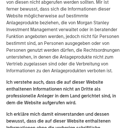
von diesen nicht abgerufen werden sollten. Mir ist
ambition to grow profits and market share significantly.”
ferner bewusst, dass sich die Informationen dieser
During the investment period, there have been notable
Website möglicherweise auf bestimmte
changes in the business. These initiatives include
Anlageprodukte beziehen, die von Morgan Stanley
attracting seasoned executives in Zenith’s business
Investment Management verwaltet oder in beratender
development and commercial functions, improving the
Funktion angeboten werden, jedoch nicht für Personen
supply chain, investing in systems and infrastructure, and
bestimmt sind, an Personen ausgegeben oder von
developing an innovative securitization funding strategy.
Personen genutzt werden dürfen, die Rechtsordnungen
unterstehen, in denen die Anlageprodukte nicht zum
James Howland, Managing Director and Operating
Vertrieb zugelassen sind oder die Verbreitung von
Partner of MSPE, commented “We have been very
Informationen zu den Anlageprodukten verboten ist.
focused on driving value creation and are delighted with
the way that the business developed during our
Ich verstehe auch, dass die auf dieser Website
investment period. We are grateful to the management
enthaltenen Informationen nicht an Dritte als
team and wish to thank Andrew Cope, Tim Buchan and
professionelle Anleger in dem Land gerichtet sind, in
Mark Phillips for their leadership.”
dem die Website aufgerufen wird.
Whilst the terms of the transaction are not disclosed, the
Ich erkläre mich damit einverstanden und dessen
sale delivers 3.8x the original cost to investors.
bewusst, dass die auf dieser Website enthaltenen
Informationen ohne die vorherige schriftliche