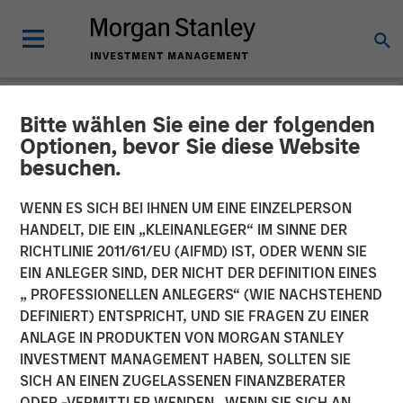
Bitte wählen Sie eine der folgenden
NEWSROOM
Optionen, bevor Sie diese Website
besuchen.
Morgan Stanley Global
Private Equity Completes
WENN ES SICH BEI IHNEN UM EINE EINZELPERSON
HANDELT, DIE EIN „KLEINANLEGER“ IM SINNE DER
the Sale of Zenith
RICHTLINIE 2011/61/EU (AIFMD) IST, ODER WENN SIE
EIN ANLEGER SIND, DER NICHT DER DEFINITION EINES
„ PROFESSIONELLEN ANLEGERS“ (WIE NACHSTEHEND
06 MÄRZ 2014
DEFINIERT) ENTSPRICHT, UND SIE FRAGEN ZU EINER
ANLAGE IN PRODUKTEN VON MORGAN STANLEY
INVESTMENT MANAGEMENT HABEN, SOLLTEN SIE
SICH AN EINEN ZUGELASSENEN FINANZBERATER
ODER -VERMITTLER WENDEN. WENN SIE SICH AN