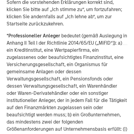
Sofern die vorstehenden Erklärungen korrekt sind,
The company was awarded the Fleet News ‘Leasing
klicken Sie bitte auf „Ich stimme zu“, um fortzufahren;
Company of the Year’ Award for the past two years, and
klicken Sie andernfalls auf „Ich lehne ab“, um zur
is the only fleet management company to win and retain
Startseite zurückzukehren.
this prestigious award. Zenith was recently ranked 12th in
the FN50’s list of the UK’s top 50 contract hire companies,
*
Professioneller Anleger
bedeutet (gemäß Auslegung in
and has a risk fleet of over 27,000 vehicles. The
Anhang II Teil I der Richtlinie 2014/65/EU („MiFID“)): a)
company is widely regarded as having industry leading IT
ein Kreditinstitut, eine Wertpapierfirma, ein
systems, and Pulse, its online fleet diagnostic platform,
zugelassenes oder beaufsichtigtes Finanzinstitut, eine
has won many accolades including the Fleet News ‘Best
Versicherungsgesellschaft, ein Organismus für
New Product or Service’ Award and the BusinessCar
gemeinsame Anlagen oder dessen
Techies Award.
Verwaltungsgesellschaft, ein Pensionsfonds oder
dessen Verwaltungsgesellschaft, ein Warenhändler
oder Waren-Derivatehändler oder ein sonstiger
institutioneller Anleger, der in jedem Fall für die Tätigkeit
Morgan Stanley Capital Partners
auf den Finanzmärkten zugelassen sein oder
Morgan Stanley Capital Partners manages a middle-
beaufsichtigt werden muss; b) ein Großunternehmen,
market private equity platform with a strong focus on
das mindestens zwei der folgenden
value creation. The team has invested capital in a broad
Größenanforderungen auf Unternehmensbasis erfüllt: (i)