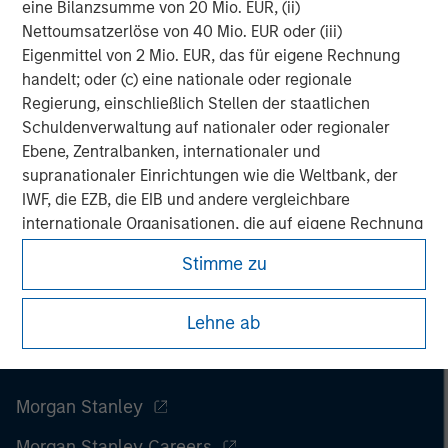
spectrum of industries for over two decades.
eine Bilanzsumme von 20 Mio. EUR, (ii)
Nettoumsatzerlöse von 40 Mio. EUR oder (iii)
Eigenmittel von 2 Mio. EUR, das für eigene Rechnung
handelt; oder (c) eine nationale oder regionale
Regierung, einschließlich Stellen der staatlichen
Schuldenverwaltung auf nationaler oder regionaler
Ebene, Zentralbanken, internationaler und
supranationaler Einrichtungen wie die Weltbank, der
IWF, die EZB, die EIB und andere vergleichbare
internationale Organisationen, die auf eigene Rechnung
handeln.
Stimme zu
Bitte beachten Sie, dass die Definition eines
Lehne ab
professionellen Anlegers von der Definition der
Regulierungsbehörde des Landes abweichen kann, von
dem aus auf die Website zugegriffen wird.
Morgan Stanley
Morgan Stanley Careers