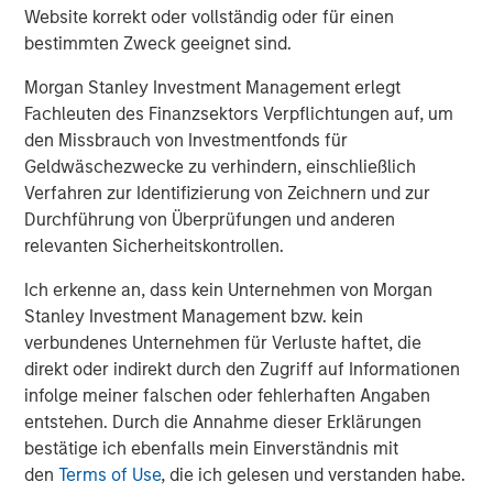
www.morganstanley.com/im/capitalpartners
.
Website korrekt oder vollständig oder für einen
bestimmten Zweck geeignet sind.
Morgan Stanley Investment Management erlegt
About Morgan Stanley
Fachleuten des Finanzsektors Verpflichtungen auf, um
Morgan Stanley (NYSE: MS) is a leading global financial
den Missbrauch von Investmentfonds für
services firm providing a wide range of investment
Geldwäschezwecke zu verhindern, einschließlich
banking, securities, investment management and wealth
Verfahren zur Identifizierung von Zeichnern und zur
management services. The Firm’s employees serve
Durchführung von Überprüfungen und anderen
clients worldwide including corporations, governments,
relevanten Sicherheitskontrollen.
institutions and individuals from more than 1,200 offices
Ich erkenne an, dass kein Unternehmen von Morgan
in 43 countries. For further information about Morgan
Stanley Investment Management bzw. kein
Stanley, please visit
www.morganstanley.com
.
verbundenes Unternehmen für Verluste haftet, die
direkt oder indirekt durch den Zugriff auf Informationen
infolge meiner falschen oder fehlerhaften Angaben
Editorial Notes
entstehen. Durch die Annahme dieser Erklärungen
bestätige ich ebenfalls mein Einverständnis mit
Zenith is the leading independent fleet management and
den
Terms of Use
, die ich gelesen und verstanden habe.
outsourcing provider to the UK corporate vehicle market.