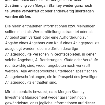
Zustimmung von Morgan Stanley weder ganz noch
teilweise vervielfältigt oder anderweitig übertragen
About Morgan Stanley Global Private Equity
werden dürfen.
Morgan Stanley Global Private Equity, part of Morgan
Die hierin enthaltenen Informationen bzw. Meinungen
Stanley Investment Management, makes private equity
sollten nicht als Werbemitteilung betrachtet oder als
and equity-related investments in North America and
Angebot zum Verkauf oder eine Aufforderung zur
Europe. Morgan Stanley Global Private Equity utilizes
Abgabe eines Angebots zum Kauf eines Anlageprodukts
Morgan Stanley's vast resources, including the Firm's
ausgelegt werden; ebenso dürfen derartige
global franchise and relationships with leading corporate
Anlageprodukte Personen in Rechtsgebieten, in denen
management teams and financial sponsors, to source
solche Angebote, Aufforderungen, Käufe oder Verkäufe
attractive opportunities for its investment funds. Morgan
rechtswidrig sind, weder angeboten noch verkauft
Stanley's roots in private equity investing date back to
werden. Alle Anlageprodukte unterliegen spezifischen
1985 with the Morgan Stanley Capital Partners private
Anlagebeschränkungen, die im Prospekt des jeweiligen
equity funds. To date, Morgan Stanley Global Private
Anlageprodukts enthalten sind.
Equity and its affiliated funds have invested over $6.7
billion of equity across a broad spectrum of industries.
Mir ist ebenfalls bewusst, dass Morgan Stanley
For further information about Morgan Stanley Global
Investment Management weder garantiert noch
Private Equity, please visit
gewährleistet, dass jegliche Informationen auf dieser