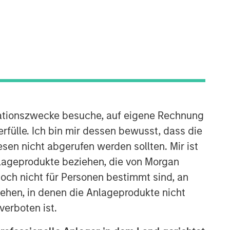
Morgan Stanley Energy
Partners
Morgan Stanley Energy Partners
makes control investments in energy
companies primarily located in North
America. The team focuses on the
buyout and build-up of strategically
ationszwecke besuche, auf eigene Rechnung
attractive, established energy
rfülle. Ich bin mir dessen bewusst, dass die
businesses across the energy value
sen nicht abgerufen werden sollten. Mir ist
chain in partnership with best-in-class
nlageprodukte beziehen, die von Morgan
management teams.
ch nicht für Personen bestimmt sind, an
hen, in denen die Anlageprodukte nicht
verboten ist.