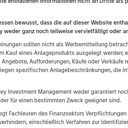
ite enthaltenen Informationen nicht an Dritte als 
deployment of SolMicroGrid’s solar-
mmercial and industrial customer
ll help protect those locations from
essen bewusst, dass die auf dieser Website entha
ctive, renewable power.
 weder ganz noch teilweise vervielfältigt oder 
y Partners, said: “We are delighted to
einungen sollten nicht als Werbemitteilung betrac
op innovative and efficient renewable
rial customers. We believe this is a
m Kauf eines Anlageprodukts ausgelegt werden; e
rward-thinking, entrepreneurial
e Angebote, Aufforderungen, Käufe oder Verkäufe 
lding on SolMicroGrid’s early success
liegen spezifischen Anlagebeschränkungen, die i
er to community-critical businesses.”
lMicroGrid, said, “We founded
nley Investment Management weder garantiert noch
tomers with resilient, efficient and
 oder für einen bestimmten Zweck geeignet sind.
he latest power generation and power
ry-leading software. We are excited to
gt Fachleuten des Finanzsektors Verpflichtungen
nd sustainable solution to rising
hindern, einschließlich Verfahren zur Identifizi
organ Stanley Energy Partners provides