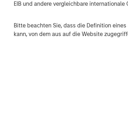
EIB und andere vergleichbare internationale
About Morgan Stanley Energy Partners
Morgan Stanley Energy Partners, the ener
Bitte beachten Sie, dass die Definition ein
Morgan Stanley Investment Management, i
kann, von dem aus auf die Website zugegriff
platform that makes privately negotiated
in energy companies located primarily i
Partners pursues a differentiated invest
and build-up of strategically attractive,
the energy value chain in partnership w
further information about Morgan Stanley
visit
https://www.eatonvance.com/about-
teams/energy-partners-team.html
.
About Morgan Stanley Investment Man
Morgan Stanley Investment Management, t