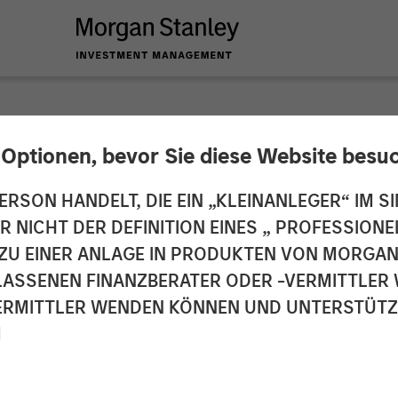
 Optionen, bevor Sie diese Website besu
y Energy Partners 
ERSON HANDELT, DIE EIN „KLEINANLEGER“ IM SI
DER NICHT DER DEFINITION EINES „ PROFESSIO
nership with SolMic
EN ZU EINER ANLAGE IN PRODUKTEN VON MORG
ELASSENEN FINANZBERATER ODER -VERMITTLER 
RMITTLER WENDEN KÖNNEN UND UNTERSTÜTZUN
M