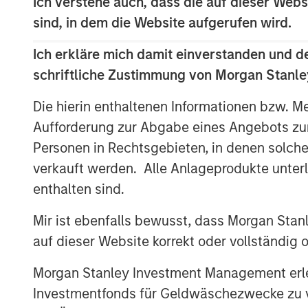
Ich verstehe auch, dass die auf dieser Webs
investment will go to support the initial 
enabled microgrid systems to certain co
sind, in dem die Website aufgerufen wird.
locations in California. The microgrids wi
Ich erkläre mich damit einverstanden und d
power outages while providing cost-effe
schriftliche Zustimmung von Morgan Stanley
John Moon, Head of Morgan Stanley Energ
Die hierin enthaltenen Informationen bzw. M
be partnering with SolMicroGrid to devel
energy systems for commercial and indust
Aufforderung zur Abgabe eines Angebots zu
compelling opportunity to work with a fo
Personen in Rechtsgebieten, in denen solch
management team and look forward to bui
verkauft werden. Alle Anlageprodukte unter
to provide clean and reliable on-site pow
enthalten sind.
Matthew Ward, Co-Founder and CEO of So
Mir ist ebenfalls bewusst, dass Morgan Sta
SolMicroGrid with a mission to provide cus
auf dieser Website korrekt oder vollständig
sustainable energy solutions utilizing t
storage equipment, all enabled by indust
Morgan Stanley Investment Management erle
provide customers with a cost-effective a
Investmentfonds für Geldwäschezwecke zu ver
electricity prices and grid instability. M