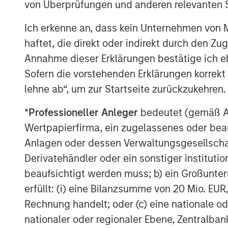
von Überprüfungen und anderen relevanten S
us with a strong sponsor who will assist 
leading microgrid franchise.”
Ich erkenne an, dass kein Unternehmen von
haftet, die direkt oder indirekt durch den Z
Joyce Bone, Co-Founder and President of 
Annahme dieser Erklärungen bestätige ich e
and increasing complexity of sourcing not
a new and innovative approach to the prov
Sofern die vorstehenden Erklärungen korrekt s
have the opportunity to share best-in-cla
lehne ab“, um zur Startseite zurückzukehren.
support of a world-class financial partner
*
Professioneller Anleger
bedeutet (gemäß Ausl
Headquartered in Alpharetta, Georgia, Sol
Wertpapierfirma, ein zugelassenes oder beau
developer and operator of solar-enabled
Anlagen oder dessen Verwaltungsgesellschaf
resiliency and efficiency to commercial a
Derivatehändler oder ein sonstiger institutio
information about SolMicroGrid, please vi
beaufsichtigt werden muss; b) ein Großunt
Vertical Capital Advisors served as finan
erfüllt: (i) eine Bilanzsumme von 20 Mio. EUR
Founders.
Rechnung handelt; oder (c) eine nationale od
nationaler oder regionaler Ebene, Zentralban