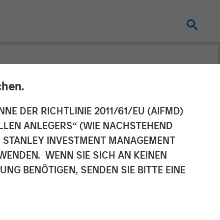
chen.
Announces
NNE DER RICHTLINIE 2011/61/EU (AIFMD)
NELLEN ANLEGERS“ (WIE NACHSTEHEND
roGrid
AN STANLEY INVESTMENT MANAGEMENT
WENDEN. WENN SIE SICH AN KEINEN
G BENÖTIGEN, SENDEN SIE BITTE EINE