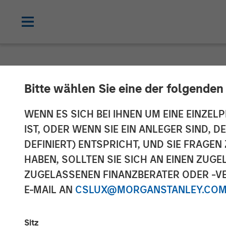
NEWSROOM
Bitte wählen Sie eine der folgenden
Morgan Stanle
WENN ES SICH BEI IHNEN UM EINE EINZELP
IST, ODER WENN SIE EIN ANLEGER SIND, 
Strategic Part
DEFINIERT) ENTSPRICHT, UND SIE FRAG
HABEN, SOLLTEN SIE SICH AN EINEN ZUG
ZUGELASSENEN FINANZBERATER ODER -VE
07 JÄNNER 2021
E-MAIL AN
CSLUX@MORGANSTANLEY.CO
Sitz