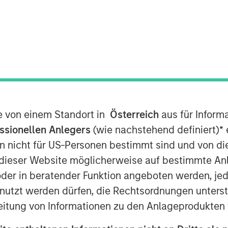
 AM EST
nley Energy Partners (“MSEP”), part
t, announced today that they have
Georgia-based SolMicroGrid
trategic partnership will support the
offers innovative microgrid solutions
 business model.
te von einem Standort in
Österreich
aus für Inform
ssionellen Anlegers
(wie nachstehend definiert)
*
e
r of microgrid systems for commercial
n nicht für US-Personen bestimmt sind und von die
h America. SolMicroGrid’s senior
n dieser Website möglicherweise auf bestimmte A
nd Joyce Bone, has significant
environmental services experience.
er in beratender Funktion angeboten werden, jedo
Company with resources to accelerate
tzt werden dürfen, die Rechtsordnungen unterste
s, and product offerings to its
eitung von Informationen zu den Anlageprodukten 
portion of the proceeds from MSEP’s