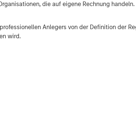
 Organisationen, die auf eigene Rechnung handeln.
gy-focused private equity business of
es professionellen Anlegers von der Definition de
s a leading energy private equity
en wird.
 equity and equity-related investments
n North America. Morgan Stanley Energy
ment strategy, focused on the buyout
 established energy businesses across
ith world-class management teams. For
 Energy Partners, please
us/people-and-teams/investment-
agement
ogether with its investment advisory