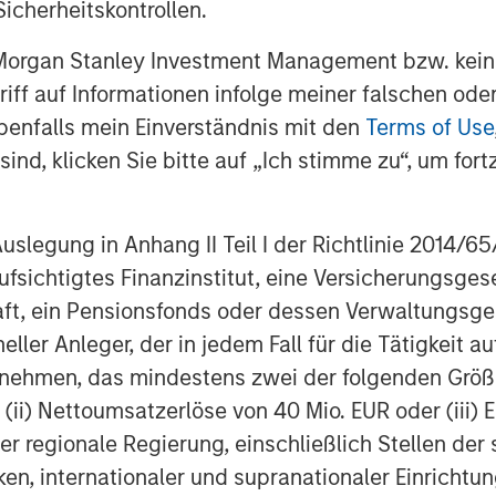
icherheitskontrollen.
us as we seek to build an industry-
 Morgan Stanley Investment Management bzw. kein
ugriff auf Informationen infolge meiner falschen od
SolMicroGrid, stated, “The rising cost
benfalls mein Einverständnis mit den
Terms of Use
 just clean but reliable power requires
ision of electricity. We are excited to
ind, klicken Sie bitte auf „Ich stimme zu“, um fortz
ss solutions for our customers with the
.”
egung in Anhang II Teil I der Richtlinie 2014/65/EU
MicroGrid is a differentiated
fsichtigtes Finanzinstitut, eine Versicherungsge
 microgrid systems offering energy
t, ein Pensionsfonds oder dessen Verwaltungsges
nd industrial customers. For further
neller Anleger, der in jedem Fall für die Tätigkeit
sit
www.solmicrogrid.com
.
ernehmen, das mindestens zwei der folgenden Gr
cial advisor to SolMicroGrid’s Co-
, (ii) Nettoumsatzerlöse von 40 Mio. EUR oder (iii) 
er regionale Regierung, einschließlich Stellen de
ken, internationaler und supranationaler Einrichtun