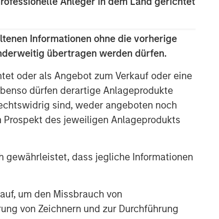
professionelle Anleger in dem Land gerichtet
ltenen Informationen ohne die vorherige
anderweitig übertragen werden dürfen.
htet oder als Angebot zum Verkauf oder eine
benso dürfen derartige Anlageprodukte
rechtswidrig sind, weder angeboten noch
m Prospekt des jeweiligen Anlageprodukts
 gewährleistet, dass jegliche Informationen
 auf, um den Missbrauch von
erung von Zeichnern und zur Durchführung