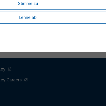
Stimme zu
Lehne ab
ley
ley Careers