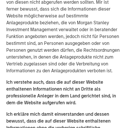
Impact, headquartered in Brighton, Michigan, was
von diesen nicht abgerufen werden sollten. Mir ist
founded by Chris Klebba in 2006 with the opening of its
ferner bewusst, dass sich die Informationen dieser
first Planet Fitness club in the Greater Detroit market.
Website möglicherweise auf bestimmte
Since then, the Company has grown to include 29 clubs
Anlageprodukte beziehen, die von Morgan Stanley
across Michigan, Indiana, British Columbia, and Ontario.
Investment Management verwaltet oder in beratender
Funktion angeboten werden, jedoch nicht für Personen
Planet Fitness is one of the largest and fastest-growing
bestimmt sind, an Personen ausgegeben oder von
franchisors of fitness centers in the United States. As of
Personen genutzt werden dürfen, die Rechtsordnungen
March 31, 2019, Planet Fitness had more than 13.6 million
unterstehen, in denen die Anlageprodukte nicht zum
members and 1,806 clubs in the 50 states, the District of
Vertrieb zugelassen sind oder die Verbreitung von
Columbia, Puerto Rico, Canada, the Dominican Republic,
Informationen zu den Anlageprodukten verboten ist.
Panama and Mexico. Planet Fitness’ mission is to
enhance people’s lives by providing a high-quality fitness
Ich verstehe auch, dass die auf dieser Website
experience in a welcoming, non-intimidating
enthaltenen Informationen nicht an Dritte als
environment, called the Judgement Free Zone®.
professionelle Anleger in dem Land gerichtet sind, in
dem die Website aufgerufen wird.
In addition to operating top-performing locations in the
Planet Fitness system, Impact is dedicated to improving
Ich erkläre mich damit einverstanden und dessen
communities in which it operates by providing high-
bewusst, dass die auf dieser Website enthaltenen
quality, affordable gym access to underserved
Informationen ohne die vorherige schriftliche