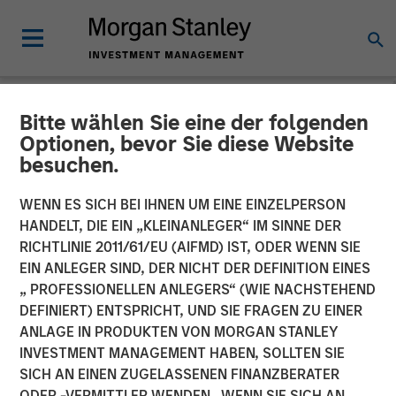
Bitte wählen Sie eine der folgenden
NEWSROOM
Optionen, bevor Sie diese Website
besuchen.
Morgan Stanley Capital
Partners Completes
WENN ES SICH BEI IHNEN UM EINE EINZELPERSON
HANDELT, DIE EIN „KLEINANLEGER“ IM SINNE DER
Investment in Impact
RICHTLINIE 2011/61/EU (AIFMD) IST, ODER WENN SIE
EIN ANLEGER SIND, DER NICHT DER DEFINITION EINES
Fitness
„ PROFESSIONELLEN ANLEGERS“ (WIE NACHSTEHEND
DEFINIERT) ENTSPRICHT, UND SIE FRAGEN ZU EINER
ANLAGE IN PRODUKTEN VON MORGAN STANLEY
11 JUNI 2019
INVESTMENT MANAGEMENT HABEN, SOLLTEN SIE
SICH AN EINEN ZUGELASSENEN FINANZBERATER
ODER -VERMITTLER WENDEN. WENN SIE SICH AN