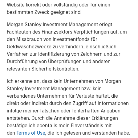
match for not only growing our brand, but also the culture
Website korrekt oder vollständig oder für einen
and mission of Impact Fitness. Thank you to Bain Capital
bestimmten Zweck geeignet sind.
Double Impact, Bridges Fund Management, and all parties
Morgan Stanley Investment Management erlegt
for making this opportunity possible.”
Fachleuten des Finanzsektors Verpflichtungen auf, um
“We have been pleased to partner with a mission-driven
den Missbrauch von Investmentfonds für
management team as they've increased access to fitness
Geldwäschezwecke zu verhindern, einschließlich
for hundreds of thousands of people who live in markets
Verfahren zur Identifizierung von Zeichnern und zur
that are underserved by other fitness providers,” said
Durchführung von Überprüfungen und anderen
Peter Spring, a Managing Director of Bain Capital Double
relevanten Sicherheitskontrollen.
Impact. “We have been thrilled with their successes
Ich erkenne an, dass kein Unternehmen von Morgan
improving access to low-cost fitness and building a high-
Stanley Investment Management bzw. kein
performance, mission-aligned team culture, and we wish
verbundenes Unternehmen für Verluste haftet, die
Chris, Adam and the rest of the Impact Fitness team well
direkt oder indirekt durch den Zugriff auf Informationen
during this next phase of their growth.”
infolge meiner falschen oder fehlerhaften Angaben
Debevoise & Plimpton served as legal advisor to MSCP.
entstehen. Durch die Annahme dieser Erklärungen
Harris Williams served as financial advisor to Impact
bestätige ich ebenfalls mein Einverständnis mit
Fitness and BCDI.
den
Terms of Use
, die ich gelesen und verstanden habe.