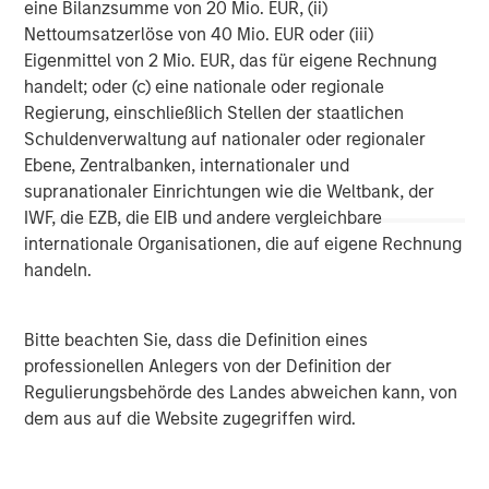
Morgan Stanley Investment Management, together with
eine Bilanzsumme von 20 Mio. EUR, (ii)
its investment advisory affiliates, has more than 671
Nettoumsatzerlöse von 40 Mio. EUR oder (iii)
investment professionals around the world and $480
Eigenmittel von 2 Mio. EUR, das für eigene Rechnung
billion in assets under management or supervision as of
handelt; oder (c) eine nationale oder regionale
March 31, 2019. Morgan Stanley Investment Management
Regierung, einschließlich Stellen der staatlichen
strives to provide outstanding long-term investment
Schuldenverwaltung auf nationaler oder regionaler
performance, service and a comprehensive suite of
Ebene, Zentralbanken, internationaler und
investment management solutions to a diverse client
supranationaler Einrichtungen wie die Weltbank, der
base, which includes governments, institutions,
IWF, die EZB, die EIB und andere vergleichbare
corporations and individuals worldwide. For further
internationale Organisationen, die auf eigene Rechnung
information about Morgan Stanley Investment
handeln.
Management, please visit
www.morganstanley.com/im
.
About Morgan Stanley
Bitte beachten Sie, dass die Definition eines
professionellen Anlegers von der Definition der
Morgan Stanley (NYSE: MS) is a leading global financial
Regulierungsbehörde des Landes abweichen kann, von
services firm providing investment banking, securities,
dem aus auf die Website zugegriffen wird.
wealth management and investment management
services. With offices in more than 41 countries, the
Firm's employees serve clients worldwide including