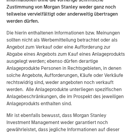
communities, partnering with local charitable
Zustimmung von Morgan Stanley weder ganz noch
organizations, and hiring talent from the very cities and
teilweise vervielfältigt oder anderweitig übertragen
towns the clubs serve. Impact achieved B-Corp eligibility
werden dürfen.
status in 2018 and is a recognized leading franchisee in
Die hierin enthaltenen Informationen bzw. Meinungen
the Planet Fitness system.
sollten nicht als Werbemitteilung betrachtet oder als
Aaron Sack, Managing Director and Head of MSCP, said:
Angebot zum Verkauf oder eine Aufforderung zur
“We are excited to partner with Impact’s talented
Abgabe eines Angebots zum Kauf eines Anlageprodukts
management team to continue the Company’s impressive
ausgelegt werden; ebenso dürfen derartige
growth. We have admired Planet Fitness and the
Anlageprodukte Personen in Rechtsgebieten, in denen
franchisee system, and Impact has differentiated itself
solche Angebote, Aufforderungen, Käufe oder Verkäufe
through its mission-driven culture. We are pleased to
rechtswidrig sind, weder angeboten noch verkauft
support the Company as it expands and aims to bring its
werden. Alle Anlageprodukte unterliegen spezifischen
offering to additional communities in need.”
Anlagebeschränkungen, die im Prospekt des jeweiligen
Anlageprodukts enthalten sind.
Adam Willaeys, Chief Executive Officer of Impact Fitness,
said, “Impact Fitness is excited to continue its journey of
Mir ist ebenfalls bewusst, dass Morgan Stanley
providing high-value, low-cost, judgement-free fitness for
Investment Management weder garantiert noch
everyone. Morgan Stanley Capital Partners is the ideal
gewährleistet, dass jegliche Informationen auf dieser