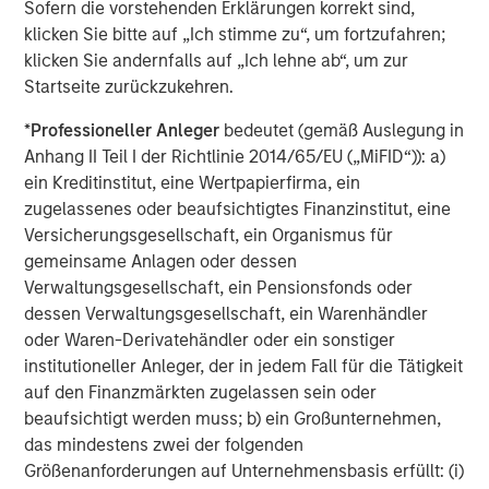
Sofern die vorstehenden Erklärungen korrekt sind,
About Morgan Stanley Capital Partners
klicken Sie bitte auf „Ich stimme zu“, um fortzufahren;
klicken Sie andernfalls auf „Ich lehne ab“, um zur
Morgan Stanley Capital Partners, part of Morgan Stanley
Startseite zurückzukehren.
Investment Management, is a leading middle-market
private equity platform that has invested capital in a
*
Professioneller Anleger
bedeutet (gemäß Auslegung in
broad spectrum of industries for over three decades.
Anhang II Teil I der Richtlinie 2014/65/EU („MiFID“)): a)
Morgan Stanley Capital Partners focuses on privately
ein Kreditinstitut, eine Wertpapierfirma, ein
negotiated equity and equity-related investments
zugelassenes oder beaufsichtigtes Finanzinstitut, eine
primarily in North America and seeks to create value in
Versicherungsgesellschaft, ein Organismus für
portfolio companies primarily in a series of subsectors in
gemeinsame Anlagen oder dessen
the business services, consumer, healthcare and
Verwaltungsgesellschaft, ein Pensionsfonds oder
industrials markets with an emphasis on driving
dessen Verwaltungsgesellschaft, ein Warenhändler
significant organic and acquisition growth through an
oder Waren-Derivatehändler oder ein sonstiger
operationally focused approach. For further information
institutioneller Anleger, der in jedem Fall für die Tätigkeit
about Morgan Stanley Capital Partners, please
auf den Finanzmärkten zugelassen sein oder
visit
www.morganstanley.com/im/capitalpartners
.
beaufsichtigt werden muss; b) ein Großunternehmen,
das mindestens zwei der folgenden
About Morgan Stanley Investment Management
Größenanforderungen auf Unternehmensbasis erfüllt: (i)