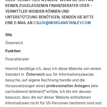
KEINEN ZUGELASSENEN FINANZBERATER ODER -
VERMITTLER WENDEN KÖNNEN UND
NEW YORK, NY — June 11, 2019 8:45 AM EDT
UNTERSTÜTZUNG BENÖTIGEN, SENDEN SIE BITTE
EINE E-MAIL AN
CSLUX@MORGANSTANLEY.COM
Investment funds managed by Morgan Stanley Capital
Partners (MSCP), the middle market focused private
Sitz
equity team within Morgan Stanley Investment
Management, announced today that they have
Österreich
completed an investment in Impact Fitness (“Impact” or
Funktion
the “Company”), a leading Planet Fitness franchisee with
29 clubs across the United States and Canada. MSCP
Finanzberater
partnered with the current management team, led by CEO
Hiermit bestätige ich, dass ich diese Website von einem
Adam Willaeys, as well as founder Chris Klebba, who will
Standort in
Österreich
aus für Informationszwecke
remain as Executive Chairman. The Company, which
besuche, auf eigene Rechnung handle und die
MSCP acquired from Bain Capital Double Impact (BCDI)
Voraussetzungen eines
professionellen Anlegers
(wie
and Bridges Fund Management (Bridges), extends MSCP’s
nachstehend definiert)
*
erfülle. Ich bin mir dessen
long track record of partnering with experiential, multi-
bewusst, dass die auf dieser Website enthaltenen
site retail businesses.
Informationen nicht für US-Personen bestimmt sind und