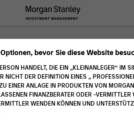
nley Investme
 Optionen, bevor Sie diese Website besu
ERSON HANDELT, DIE EIN „KLEINANLEGER“ IM SI
DER NICHT DER DEFINITION EINES „ PROFESSIO
EN ZU EINER ANLAGE IN PRODUKTEN VON MORG
ELASSENEN FINANZBERATER ODER -VERMITTLER 
RMITTLER WENDEN KÖNNEN UND UNTERSTÜTZUN
M
Investmentteams
Ant
1