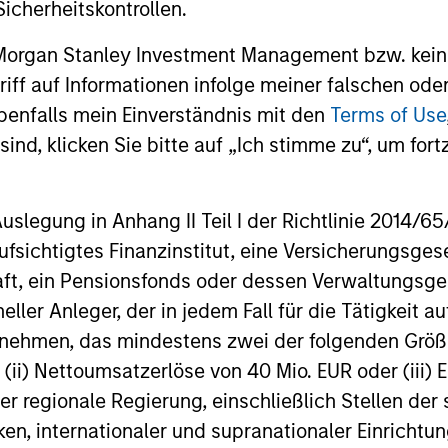
icherheitskontrollen.
önnen sowohl steigen als auch fallen. Es ist daher möglich, das
 Morgan Stanley Investment Management bzw. kein
Die Angaben zur Performance des laufenden Jahres sind nicht 
ugriff auf Informationen infolge meiner falschen od
 gründlich mit den Anlagezielen und -risiken sowie den Kosten
benfalls mein Einverständnis mit den
Terms of Use
ind, klicken Sie bitte auf „Ich stimme zu“, um fortz
 eine relativ kleine Bewegung im Wert einer Anlage zu einer u
 auch im Wert des Fonds führen kann.
sich auf mehrere Teilfonds der Morgan Stanley Investment Man
egung in Anhang II Teil I der Richtlinie 2014/65/EU
cht für Personen mit Wohnsitz in Ländern verfügbar sind, in de
fen würde.
fsichtigtes Finanzinstitut, eine Versicherungsge
Ertrag, aber auch das Risiko, den ursprünglich angelegten Betra
t, ein Pensionsfonds oder dessen Verwaltungsges
sisInformationsBlatt („BIB“) des Fonds unter Ressourcen, die Ri
neller Anleger, der in jedem Fall für die Tätigkeit
ernehmen, das mindestens zwei der folgenden Gr
 für Vermögensverwaltungsprodukte (wie Investmentfonds, Varia
, (ii) Nettoumsatzerlöse von 40 Mio. EUR oder (iii) 
eschlossene Fonds und separate Konten) berechnet, die seit mi
einer Kategorie zusammengefasst. Das Rating wird anhand der
er regionale Regierung, einschließlich Stellen de
rschussrendite eines verwalteten Produkts berücksichtigt. Da
ken, internationaler und supranationaler Einrichtun
lung gelegt. Die besten 10% der Produkte in jeder Kategorie 