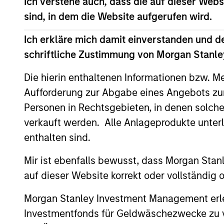
Ich verstehe auch, dass die auf dieser Webs
Dieses Material enthält Informationen über die Teilfond
sind, in dem die Website aufgerufen wird.
Variable). (die „Gesellschaft“), die im Großherzogtum 
geänderten Fassung registriert ist. Die Gesellschaft is
Ich erkläre mich damit einverstanden und d
Anträge auf Anteile an den Teilfonds sollten erst gestel
schriftliche Zustimmung von Morgan Stanley
Document („KIID“), der Jahres- und Halbjahresbericht („
https://www.morganstanley.com/im/msinvf/index.html
v
Die hierin enthaltenen Informationen bzw. M
Centre, 6B route de Trèves, L-2633 Senningerberg, R.C.S. 
Aufforderung zur Abgabe eines Angebots zu
Informationen in Bezug auf Nachhaltigkeitsaspekte des 
Personen in Rechtsgebieten, in denen solch
Italienische Anleger sollten darüber hinaus das „Erweit
verkauft werden. Alle Anlageprodukte unter
Hongkong“ im Verkaufsprospekt beachten. Deutschsprachi
Halbjahresberichte sowie zusätzliche Informationen sind k
enthalten sind.
Général-Dufour, 1204 Genf, Schweiz. Die Schweizer Zahlst
Mir ist ebenfalls bewusst, dass Morgan Sta
Beendet die Verwaltungsgesellschaft des entsprechenden
registriert ist, so geschieht dies in Übereinstimmung mi
auf dieser Website korrekt oder vollständig
Mit dem Fonds verbundene Begriffe und Begriffsbestimm
Morgan Stanley Investment Management erle
Performanceangaben werden auf Basis der Nettoinventarw
Investmentfonds für Geldwäschezwecke zu ver
Anteilen anfallen, werden nicht berücksichtigt. Alle Pe