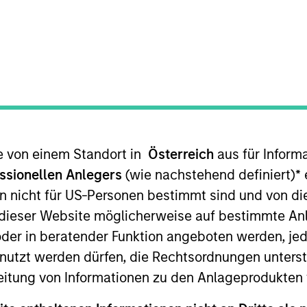
sslicher Indikator für die künftige Wertentwicklung. Die Ren
te von einem Standort in
Österreich
aus für Inform
Nettoinventarwerte (NIW) berechnet. Alle Performance- und
ssionellen Anlegers
(wie nachstehend definiert)
*
e
n nicht für US-Personen bestimmt sind und von die
ie Renditen des Kalenderjahres zu erhalten.
n dieser Website möglicherweise auf bestimmte A
er in beratender Funktion angeboten werden, jedo
tzt werden dürfen, die Rechtsordnungen unterste
eitung von Informationen zu den Anlageprodukten 