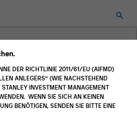
nt
Änderung des
chen.
Fondsvehikels
NNE DER RICHTLINIE 2011/61/EU (AIFMD)
NELLEN ANLEGERS“ (WIE NACHSTEHEND
AN STANLEY INVESTMENT MANAGEMENT
WENDEN. WENN SIE SICH AN KEINEN
G BENÖTIGEN, SENDEN SIE BITTE EINE
eilsklasse