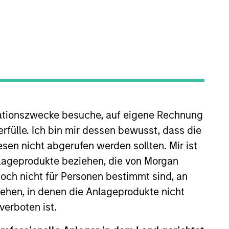
ZURÜCKSETZEN
dite kann infolge von Währungsschwankungen steigen oder
ationszwecke besuche, auf eigene Rechnung
 Index-Daten stammen von Morgan Stanley Investment
rfülle. Ich bin mir dessen bewusst, dass die
sen nicht abgerufen werden sollten. Mir ist
nlageprodukte beziehen, die von Morgan
ch nicht für Personen bestimmt sind, an
hen, in denen die Anlageprodukte nicht
verboten ist.