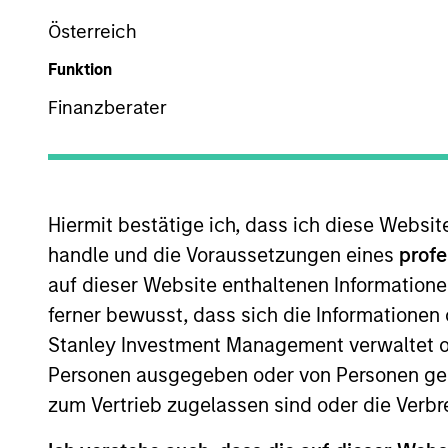
Österreich
Z
Funktion
Finanzberater
Dieses Dokument ist ein Marketingdokument.
Die Wertentwicklung in der Vergangenheit ist kein verlä
Hiermit bestätige ich, dass ich diese Websi
sinken. Alle Performanceangaben werden auf Basis der 
handle und die Voraussetzungen eines
profe
Management.
auf dieser Website enthaltenen Informatione
Klicken Sie auf den Fondsnamen, um Informationen über d
ferner bewusst, dass sich die Informatione
Stanley Investment Management verwaltet od
Personen ausgegeben oder von Personen genu
zum Vertrieb zugelassen sind oder die Verbr
*Basiswährung des Fonds