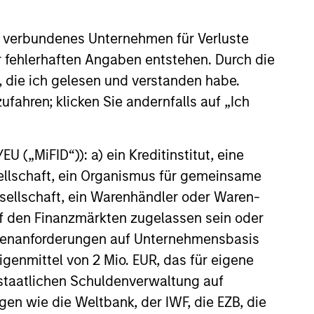
s Anleger das ursprünglich investierte Kapital nicht in
 verbundenes Unternehmen für Verluste
annualisiert. Die Performance von anderen Anteilsklassen
er fehlerhaften Angaben entstehen. Durch die
 und Gebühren des Fonds auseinander, bevor Sie eine
, die ich gelesen und verstanden habe.
ufahren; klicken Sie andernfalls auf „Ich
nverhältnismäßig großen Bewegung, sowohl im negativen als
agement Funds-Reihe. Bitte beachten Sie, dass nicht alle
 („MiFID“)): a) ein Kreditinstitut, eine
nen die Weitergabe bzw. Verfügbarkeit des Materials den
sellschaft, ein Organismus für gemeinsame
g zu verlieren. Kategorie 1 bedeutet nicht, dass es sich um
ellschaft, ein Warenhändler oder Waren-
sikoeinstufungen und -hinweise für die einzelnen
 auf den Finanzmärkten zugelassen sein oder
ößenanforderungen auf Unternehmensbasis
ble-Annuity- und Variable-Life-Unterkonten (variable
Eigenmittel von 2 Mio. EUR, das für eigene
ndestens drei Jahren existieren. Börsennotierte Fonds und
 Morningstar Risk-Adjusted Return (MRAR) berechnet,
r staatlichen Schuldenverwaltung auf
bei wird besonderes Gewicht auf die negativen
gen wie die Weltbank, der IWF, die EZB, die
erhalten 5 Sterne, die nächsten 22,5% 4 Sterne, die