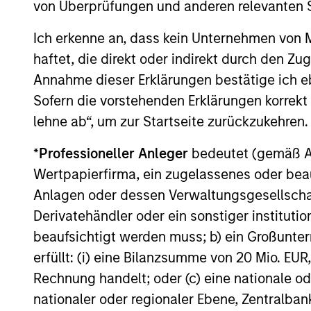
von Überprüfungen und anderen relevanten S
Der Wert der Anlagen und der mit ihnen erzielten Erträge k
voller Höhe zurückerhalten.
Ich erkenne an, dass kein Unternehmen von
Die Performance versteht sich nach Abzug der Gebühren. 
haftet, die direkt oder indirekt durch den Z
(sofern angeboten) kann abweichen. Setzen Sie sich bitte
Annahme dieser Erklärungen bestätige ich e
Anlageentscheidung treffen.
Sofern die vorstehenden Erklärungen korrekt s
Der Einsatz von Fremdkapital erhöht die Risiken, so dass
auch im positiven Sinne, im Wert dieser Anlage und damit
lehne ab“, um zur Startseite zurückzukehren.
Die auf dieser Webseite verfügbaren Unterlagen beziehen 
*
Professioneller Anleger
bedeutet (gemäß Ausl
Teilfonds in allen Ländern verfügbar sind und Teilfonds ni
jeweils geltenden Gesetzen oder Vorschriften zuwiderlau
Wertpapierfirma, ein zugelassenes oder beau
Je höher die Kategorie (1-7), desto höher ist der mögliche 
Anlagen oder dessen Verwaltungsgesellschaf
eine risikofreie Anlage handelt. Bitte beachten Sie die Ba
Derivatehändler oder ein sonstiger institutio
Anlageklassen enthalten.
beaufsichtigt werden muss; b) ein Großunt
1
Das
Morningstar Rating™
(Sterne-Rating) für Fonds wird
erfüllt: (i) eine Bilanzsumme von 20 Mio. EUR
Renten- und Lebensversicherung), börsennotierte Fonds, g
offene Investmentfonds werden zu Vergleichszwecken zu 
Rechnung handelt; oder (c) eine nationale od
eine Kennzahl, die die Schwankungen der monatlichen Übe
nationaler oder regionaler Ebene, Zentralban
Performanceschwankungen und eine beständige Wertentwick