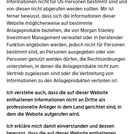
Luxemburg als Organismus für gemeinsame Anlagen
Informationen nicht für US-Personen bestimmt sind und
gemäß Teil 1 des Gesetzes vom 17. Dezember 2010 in
von diesen nicht abgerufen werden sollten. Mir ist
seiner geänderten Fassung registriert ist. Die Gesellschaft
ferner bewusst, dass sich die Informationen dieser
ist ein Organismus für gemeinsame Anlagen in
Wertpapieren („OGAW“).
Website möglicherweise auf bestimmte
Anlageprodukte beziehen, die von Morgan Stanley
Anträge auf Anteile an den Teilfonds sollten erst gestellt
Investment Management verwaltet oder in beratender
werden, wenn der aktuelle Verkaufsprospekt, das Key
Information Document („KID“) oder das Key Investor
Funktion angeboten werden, jedoch nicht für Personen
Information Document („KIID“), der Jahres- und
bestimmt sind, an Personen ausgegeben oder von
Halbjahresbericht („Angebotsunterlagen“) oder andere
Personen genutzt werden dürfen, die Rechtsordnungen
Dokumente, die in Ihrer Nähe online unter
unterstehen, in denen die Anlageprodukte nicht zum
https://www.morganstanley.com/im/msinvf/index.html
Vertrieb zugelassen sind oder die Verbreitung von
verfügbar sind oder kostenlos beim Geschäftssitz von
Morgan Stanley Investment Funds, European Bank and
Informationen zu den Anlageprodukten verboten ist.
Business Centre, 6B route de Trèves, L-2633
Senningerberg, R.C.S. Luxemburg B 29 192, erhältlich.
Ich verstehe auch, dass die auf dieser Website
enthaltenen Informationen nicht an Dritte als
Informationen in Bezug auf Nachhaltigkeitsaspekte des
professionelle Anleger in dem Land gerichtet sind, in
Fonds und die Zusammenfassung der Anlegerrechte
finden Sie auf der oben erwähnten Webseite.
dem die Website aufgerufen wird.
Italienische Anleger sollten darüber hinaus das
Ich erkläre mich damit einverstanden und dessen
„Erweiterte Zeichnungsformular“ und alle Anleger aus
bewusst, dass die auf dieser Website enthaltenen