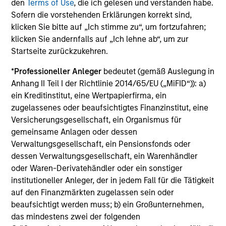
Die auf dieser Webseite verfügbaren Unterlagen beziehen
den
Terms of Use
, die ich gelesen und verstanden habe.
sich auf mehrere Teilfonds der Morgan Stanley Investment
Sofern die vorstehenden Erklärungen korrekt sind,
Management Funds-Reihe. Bitte beachten Sie, dass nicht
klicken Sie bitte auf „Ich stimme zu“, um fortzufahren;
alle Teilfonds in allen Ländern verfügbar sind und Teilfonds
klicken Sie andernfalls auf „Ich lehne ab“, um zur
nicht für Personen mit Wohnsitz in Ländern verfügbar sind,
in denen die Weitergabe bzw. Verfügbarkeit des Materials
Startseite zurückzukehren.
den jeweils geltenden Gesetzen oder Vorschriften
zuwiderlaufen würde.
*
Professioneller Anleger
bedeutet (gemäß Auslegung in
Anhang II Teil I der Richtlinie 2014/65/EU („MiFID“)): a)
Je höher die Kategorie (1-7), desto höher ist der mögliche
ein Kreditinstitut, eine Wertpapierfirma, ein
Ertrag, aber auch das Risiko, den ursprünglich angelegten
Betrag zu verlieren. Kategorie 1 bedeutet nicht, dass es sich
zugelassenes oder beaufsichtigtes Finanzinstitut, eine
um eine risikofreie Anlage handelt. Bitte beachten Sie die
Versicherungsgesellschaft, ein Organismus für
BasisInformationsBlatt („BIB“) des Fonds unter Ressourcen,
gemeinsame Anlagen oder dessen
die Risikoeinstufungen und -hinweise für die einzelnen
Verwaltungsgesellschaft, ein Pensionsfonds oder
Anlageklassen enthalten.
dessen Verwaltungsgesellschaft, ein Warenhändler
1
Das
Morningstar Rating™
(Sterne-Rating) für Fonds wird
oder Waren-Derivatehändler oder ein sonstiger
für Vermögensverwaltungsprodukte (wie Investmentfonds,
institutioneller Anleger, der in jedem Fall für die Tätigkeit
Variable-Annuity- und Variable-Life-Unterkonten (variable
auf den Finanzmärkten zugelassen sein oder
Renten- und Lebensversicherung), börsennotierte Fonds,
geschlossene Fonds und separate Konten) berechnet, die
beaufsichtigt werden muss; b) ein Großunternehmen,
seit mindestens drei Jahren existieren. Börsennotierte
das mindestens zwei der folgenden
Fonds und offene Investmentfonds werden zu