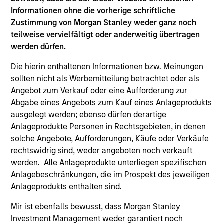
Hongkong den Abschnitt „Zusätzliche Informationen für
Informationen ohne die vorherige schriftliche
Anleger aus Hongkong“ im Verkaufsprospekt beachten.
Deutschsprachige Exemplare des Verkaufsprospekts, des
Zustimmung von Morgan Stanley weder ganz noch
KID oder des KIID, der Statuten der Gesellschaft und der
teilweise vervielfältigt oder anderweitig übertragen
Jahres- und Halbjahresberichte sowie zusätzliche
werden dürfen.
Informationen sind kostenlos bei der Schweizer Vertretung
erhältlich. Die Schweizer Vertretung ist Carnegie Fund
Die hierin enthaltenen Informationen bzw. Meinungen
Services S.A., 11, rue du Général-Dufour, 1204 Genf,
Schweiz. Die Schweizer Zahlstelle ist Banque Cantonale
sollten nicht als Werbemitteilung betrachtet oder als
de Genève, 17, quai de l’Ile, 1204 Genf, Schweiz.
Angebot zum Verkauf oder eine Aufforderung zur
Abgabe eines Angebots zum Kauf eines Anlageprodukts
Beendet die Verwaltungsgesellschaft des entsprechenden
Fonds ihre Vereinbarung zur Vermarktung dieses Fonds in
ausgelegt werden; ebenso dürfen derartige
einem Land des EWR, in dem dieser für den Verkauf
Anlageprodukte Personen in Rechtsgebieten, in denen
registriert ist, so geschieht dies in Übereinstimmung mit
solche Angebote, Aufforderungen, Käufe oder Verkäufe
den OGAW-Vorschriften.
rechtswidrig sind, weder angeboten noch verkauft
Mit dem Fonds verbundene Begriffe und
werden. Alle Anlageprodukte unterliegen spezifischen
Begriffsbestimmungen können Sie unserer Seite mit
Anlagebeschränkungen, die im Prospekt des jeweiligen
dem
Glossar
entnehmen.
Anlageprodukts enthalten sind.
Performanceangaben werden auf Basis der
Mir ist ebenfalls bewusst, dass Morgan Stanley
Nettoinventarwerte (NAV) und abzüglich Gebühren
berechnet. Provisionen und Kosten, die bei der Ausgabe
Investment Management weder garantiert noch