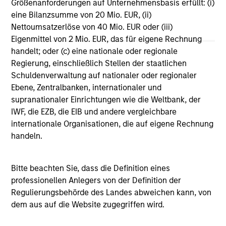
Größenanforderungen auf Unternehmensbasis erfüllt: (i)
Vergleichszwecken zu einer Kategorie zusammengefasst.
eine Bilanzsumme von 20 Mio. EUR, (ii)
Das Rating wird anhand der Morningstar Risk-Adjusted
Return (MRAR) berechnet, eine Kennzahl, die die
Nettoumsatzerlöse von 40 Mio. EUR oder (iii)
Schwankungen der monatlichen Überschussrendite eines
Eigenmittel von 2 Mio. EUR, das für eigene Rechnung
verwalteten Produkts berücksichtigt. Dabei wird
handelt; oder (c) eine nationale oder regionale
besonderes Gewicht auf die negativen
Regierung, einschließlich Stellen der staatlichen
Performanceschwankungen und eine beständige
Wertentwicklung gelegt. Die besten 10% der Produkte in
Schuldenverwaltung auf nationaler oder regionaler
jeder Kategorie erhalten 5 Sterne, die nächsten 22,5% 4
Ebene, Zentralbanken, internationaler und
Sterne, die nächsten 35% 3 Sterne, die nächsten 22,5% 2
supranationaler Einrichtungen wie die Weltbank, der
Sterne und die unteren 10% 1 Stern. Das Morningstar-
IWF, die EZB, die EIB und andere vergleichbare
Gesamtrating für ein verwaltetes Produkt ergibt sich aus
dem gewichteten Durchschnitt der Morningstar-Ratings
internationale Organisationen, die auf eigene Rechnung
über drei, fünf und zehn Jahre (sofern vorhanden). Die
handeln.
Gewichtungen sind: 100% Drei-Jahres-Rating für
Gesamtrenditen von 36–59 Monaten, 60% Fünf-Jahres-
Rating/40% Drei-Jahres-Rating für Gesamtrenditen von 60–
Bitte beachten Sie, dass die Definition eines
119 Monaten und 50% Zehn-Jahres-Rating/30% Fünf-
Jahres-Rating/20% Drei-Jahres-Rating für Gesamtrenditen
professionellen Anlegers von der Definition der
von mindestens 120 Monaten. Zwar scheint die Formel für
Regulierungsbehörde des Landes abweichen kann, von
das Zehn-Jahres-Gesamtrating den Zehn-Jahres-Zeitraum
dem aus auf die Website zugegriffen wird.
am stärksten zu gewichten, jedoch wirkt sich der jüngste
Drei-Jahres-Zeitraum am stärksten aus, da er in alle drei