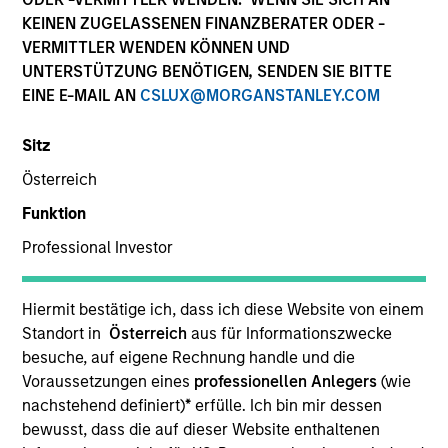
Die Wertentwicklung in der Vergangenheit ist kein
KEINEN ZUGELASSENEN FINANZBERATER ODER -
verlässlicher Indikator für die künftige Wertentwicklung.
VERMITTLER WENDEN KÖNNEN UND
Die Rendite kann infolge von Währungsschwankungen
UNTERSTÜTZUNG BENÖTIGEN, SENDEN SIE BITTE
steigen oder sinken. Alle Performanceangaben werden auf
EINE E-MAIL AN
CSLUX@MORGANSTANLEY.COM
Basis der Nettoinventarwerte (NIW) berechnet. Alle
Performance- und Index-Daten stammen von Morgan
Stanley Investment Management.
Sitz
Klicken Sie auf den Fondsnamen, um Informationen über
Österreich
die Renditen des Kalenderjahres zu erhalten.
Funktion
Professional Investor
Hiermit bestätige ich, dass ich diese Website von einem
Standort in
Österreich
aus für Informationszwecke
*Basiswährung des Fonds
besuche, auf eigene Rechnung handle und die
Dieses Material enthält Informationen über die Teilfonds
Voraussetzungen eines
professionellen Anlegers
(wie
von Morgan Stanley Investment Funds, einer in Luxemburg
nachstehend definiert)
*
erfülle. Ich bin mir dessen
ansässigen SICAV (Société d’Investissement à Capital
Variable). (die „Gesellschaft“), die im Großherzogtum
bewusst, dass die auf dieser Website enthaltenen