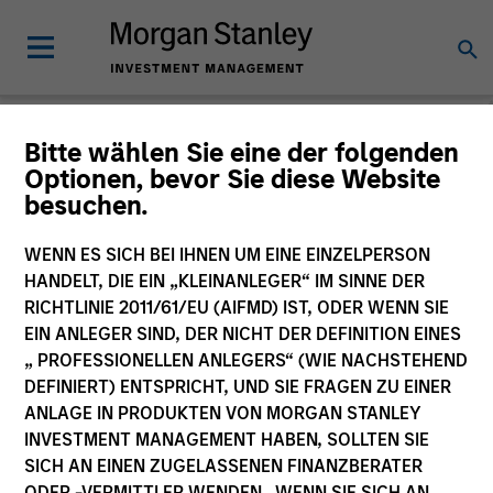
Morgan Stanley
Bitte wählen Sie eine der folgenden
Optionen, bevor Sie diese Website
Investment Funds
besuchen.
Änderung des Fondsvehikels
WENN ES SICH BEI IHNEN UM EINE EINZELPERSON
HANDELT, DIE EIN „KLEINANLEGER“ IM SINNE DER
RICHTLINIE 2011/61/EU (AIFMD) IST, ODER WENN SIE
EIN ANLEGER SIND, DER NICHT DER DEFINITION EINES
„ PROFESSIONELLEN ANLEGERS“ (WIE NACHSTEHEND
DEFINIERT) ENTSPRICHT, UND SIE FRAGEN ZU EINER
ANLAGE IN PRODUKTEN VON MORGAN STANLEY
INVESTMENT MANAGEMENT HABEN, SOLLTEN SIE
SICH AN EINEN ZUGELASSENEN FINANZBERATER
Dieses Dokument ist ein Marketingdokument.
ODER -VERMITTLER WENDEN. WENN SIE SICH AN