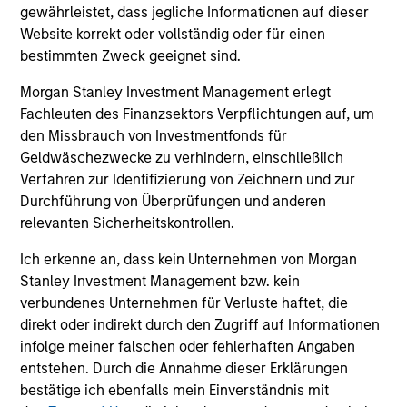
und der Rücknahme von Anteilen anfallen, werden nicht
gewährleistet, dass jegliche Informationen auf dieser
berücksichtigt. Alle Performance- und Index-Daten
Website korrekt oder vollständig oder für einen
stammen von Morgan Stanley Investment Management
bestimmten Zweck geeignet sind.
Limited („MSIM Ltd.”).
Der Wert der Anlagen und der mit ihnen erzielten Erträge
Morgan Stanley Investment Management erlegt
können sowohl steigen als auch fallen. Es ist daher
Fachleuten des Finanzsektors Verpflichtungen auf, um
möglich, dass Anleger das ursprünglich investierte Kapital
den Missbrauch von Investmentfonds für
nicht in voller Höhe zurückerhalten.
Geldwäschezwecke zu verhindern, einschließlich
Die Performance versteht sich nach Abzug der Gebühren.
Verfahren zur Identifizierung von Zeichnern und zur
Die Angaben zur Performance des laufenden Jahres sind
Durchführung von Überprüfungen und anderen
nicht annualisiert. Die Performance von anderen
relevanten Sicherheitskontrollen.
Anteilsklassen (sofern angeboten) kann abweichen. Setzen
Sie sich bitte gründlich mit den Anlagezielen und -risiken
Ich erkenne an, dass kein Unternehmen von Morgan
sowie den Kosten und Gebühren des Fonds auseinander,
bevor Sie eine Anlageentscheidung treffen.
Stanley Investment Management bzw. kein
verbundenes Unternehmen für Verluste haftet, die
Der Einsatz von Fremdkapital erhöht die Risiken, so dass
direkt oder indirekt durch den Zugriff auf Informationen
eine relativ kleine Bewegung im Wert einer Anlage zu einer
unverhältnismäßig großen Bewegung, sowohl im negativen
infolge meiner falschen oder fehlerhaften Angaben
als auch im positiven Sinne, im Wert dieser Anlage und
entstehen. Durch die Annahme dieser Erklärungen
damit auch im Wert des Fonds führen kann.
bestätige ich ebenfalls mein Einverständnis mit